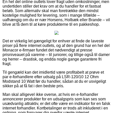
En hel del online outlets lover fragt uden omkostninger, men
undertiden stiller det krav om at du handler for et fastsat
beløb. Som alternativ skal man foretrække den mindst
kostelige mulighed for levering, som i mange tilfælde –
uafhængig om du er nær Horsens, Holbæk eller Brande – vil
blive at få dem til at køre produkterne til en pakkeshop.
Det er virkelig let gængeligt for enhver at finde de laveste
priser på flere internet outlets, og af den grund har en hel del
Monacor e-firmaer fundet det nødvendigt at presse
prisniveauet på varerne – til juniorer, og tillige også til damer
og herrer – drastisk, og endda nogle gange garantere fri
fragt.
Til gengæld kan det imidlertid være profitabelt at prøve et
par e-forhandlere efter udsalg på LSR-120/10 12 Ohm
Modstand 10 Watt før du handler, sådan at du er usvigeligt
sikker på at få fat i den bedste pris.
Man skal alligevel ikke overse, at hvis en e-forhandler
annoncerer produkter for en udsalgspris som kan ses som
usædvanlig attraktiv, er det ofte være en indikator for en falsk
internet forhandler. Kortbetalinger er trods alt inkluderet i en
ordning, som forsvarer dig overfor uægte internet