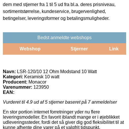
dem med stjerner fra 1 til 5 ud fra bl.a. deres prisniveau,
sortimentstørrelse, kundeservice, brugervenlighed,
betingelser, leveringsformer og betalingsmuligheder.
Bedst anmeldte webshops
Webshop
Stjerner
Link
Navn:
LSR-120/10 12 Ohm Modstand 10 Watt
Kategori:
Keramisk 10 watt
Producent:
Monacor
Varenummer:
123950
EAN:
Vurderet til
4.9
ud af 5 stjerner baseret på
7
anmeldelser
En stor portion internet forretninger yder nu flere
leveringsmodeller. En favorit iblandt mange er i øjeblikket
udleveringssteder, fordi det så giver dig god fleksibilitet til at
kunne afhente dine varer på et valgfrit tidspunkt.