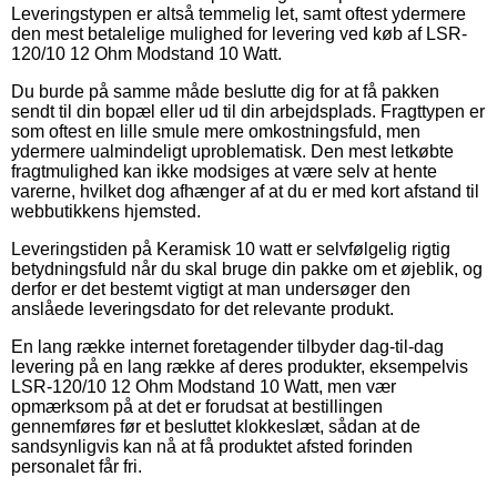
Leveringstypen er altså temmelig let, samt oftest ydermere
den mest betalelige mulighed for levering ved køb af LSR-
120/10 12 Ohm Modstand 10 Watt.
Du burde på samme måde beslutte dig for at få pakken
sendt til din bopæl eller ud til din arbejdsplads. Fragttypen er
som oftest en lille smule mere omkostningsfuld, men
ydermere ualmindeligt uproblematisk. Den mest letkøbte
fragtmulighed kan ikke modsiges at være selv at hente
varerne, hvilket dog afhænger af at du er med kort afstand til
webbutikkens hjemsted.
Leveringstiden på Keramisk 10 watt er selvfølgelig rigtig
betydningsfuld når du skal bruge din pakke om et øjeblik, og
derfor er det bestemt vigtigt at man undersøger den
anslåede leveringsdato for det relevante produkt.
En lang række internet foretagender tilbyder dag-til-dag
levering på en lang række af deres produkter, eksempelvis
LSR-120/10 12 Ohm Modstand 10 Watt, men vær
opmærksom på at det er forudsat at bestillingen
gennemføres før et besluttet klokkeslæt, sådan at de
sandsynligvis kan nå at få produktet afsted forinden
personalet får fri.