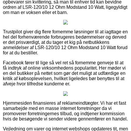
opbevarer sin kvittering, så man til enhver tid kan bevidne
ordren af LSR-120/10 12 Ohm Modstand 10 Watt, ligegyldigt
om man er voksen eller et barn.
Trustpilot giver dig flere fornemme løsninger til at iagttage en
hel del forhenværende forbrugeres bedømmelser og derved
er det prisværdigt, at du tager et kig på netbutikkens
anmeldelser af LSR-120/10 12 Ohm Modstand 10 Watt forud
for at du bestiller.
Facebook fører til lige så vel ret så fornemme genveje til at
få indtryk af online virksomhedens popularitet. Her møder vi
en del butikker på nettet som gør det muligt at udfærdige en
kritik af købsoplevelsen, hvilket ligeledes bør benyttes til at
afveje hvor tilfredse kunderne er.
Hjemmesiden finansieres af reklameindtægter. Vi har et fast
samarbejde med en masse internet forretninger da vi
promoverer forretningernes tilbud, og indtjener kommission
hvis de besøgende vi sender videre gennemfører en handel.
Vejledning om varer og internet webshops opdateres tit, men