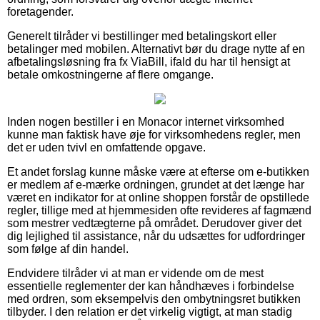
foretagender.
Generelt tilråder vi bestillinger med betalingskort eller
betalinger med mobilen. Alternativt bør du drage nytte af en
afbetalingsløsning fra fx ViaBill, ifald du har til hensigt at
betale omkostningerne af flere omgange.
Inden nogen bestiller i en Monacor internet virksomhed
kunne man faktisk have øje for virksomhedens regler, men
det er uden tvivl en omfattende opgave.
Et andet forslag kunne måske være at efterse om e-butikken
er medlem af e-mærke ordningen, grundet at det længe har
været en indikator for at online shoppen forstår de opstillede
regler, tillige med at hjemmesiden ofte revideres af fagmænd
som mestrer vedtægterne på området. Derudover giver det
dig lejlighed til assistance, når du udsættes for udfordringer
som følge af din handel.
Endvidere tilråder vi at man er vidende om de mest
essentielle reglementer der kan håndhæves i forbindelse
med ordren, som eksempelvis den ombytningsret butikken
tilbyder. I den relation er det virkelig vigtigt, at man stadig