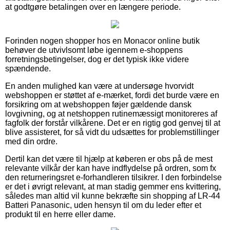
at godtgøre betalingen over en længere periode.
Forinden nogen shopper hos en Monacor online butik
behøver de utvivlsomt løbe igennem e-shoppens
forretningsbetingelser, dog er det typisk ikke videre
spændende.
En anden mulighed kan være at undersøge hvorvidt
webshoppen er støttet af e-mærket, fordi det burde være en
forsikring om at webshoppen føjer gældende dansk
lovgivning, og at netshoppen rutinemæssigt monitoreres af
fagfolk der forstår vilkårene. Det er en rigtig god genvej til at
blive assisteret, for så vidt du udsættes for problemstillinger
med din ordre.
Dertil kan det være til hjælp at køberen er obs på de mest
relevante vilkår der kan have indflydelse på ordren, som fx
den returneringsret e-forhandleren tilsikrer. I den forbindelse
er det i øvrigt relevant, at man stadig gemmer ens kvittering,
således man altid vil kunne bekræfte sin shopping af LR-44
Batteri Panasonic, uden hensyn til om du leder efter et
produkt til en herre eller dame.