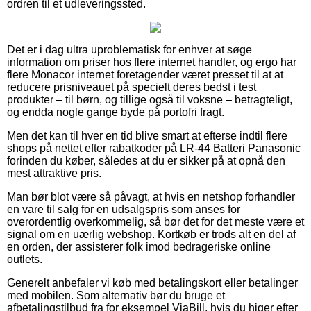
ordren til et udleveringssted.
Det er i dag ultra uproblematisk for enhver at søge
information om priser hos flere internet handler, og ergo har
flere Monacor internet foretagender været presset til at at
reducere prisniveauet på specielt deres bedst i test
produkter – til børn, og tillige også til voksne – betragteligt,
og endda nogle gange byde på portofri fragt.
Men det kan til hver en tid blive smart at efterse indtil flere
shops på nettet efter rabatkoder på LR-44 Batteri Panasonic
forinden du køber, således at du er sikker på at opnå den
mest attraktive pris.
Man bør blot være så påvagt, at hvis en netshop forhandler
en vare til salg for en udsalgspris som anses for
overordentlig overkommelig, så bør det for det meste være et
signal om en uærlig webshop. Kortkøb er trods alt en del af
en orden, der assisterer folk imod bedrageriske online
outlets.
Generelt anbefaler vi køb med betalingskort eller betalinger
med mobilen. Som alternativ bør du bruge et
afbetalingstilbud fra for eksempel ViaBill, hvis du higer efter