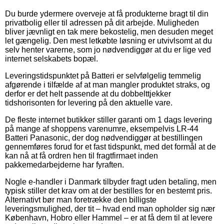
Du burde ydermere overveje at få produkterne bragt til din
privatbolig eller til adressen på dit arbejde. Muligheden
bliver jævnligt en tak mere bekostelig, men desuden meget
let gængelig. Den mest letkøbte løsning er utvivlsomt at du
selv henter varerne, som jo nødvendiggør at du er lige ved
internet selskabets bopæl.
Leveringstidspunktet på Batteri er selvfølgelig temmelig
afgørende i tilfælde af at man mangler produktet straks, og
derfor er det helt passende at du dobbelttjekker
tidshorisonten for levering på den aktuelle vare.
De fleste internet butikker stiller garanti om 1 dags levering
på mange af shoppens varenumre, eksempelvis LR-44
Batteri Panasonic, der dog nødvendiggør at bestillingen
gennemføres forud for et fast tidspunkt, med det formål at de
kan nå at få ordren hen til fragtfirmaet inden
pakkemedarbejderne har fyraften.
Nogle e-handler i Danmark tilbyder fragt uden betaling, men
typisk stiller det krav om at der bestilles for en bestemt pris.
Alternativt bør man foretrække den billigste
leveringsmulighed, der tit – hvad end man opholder sig nær
København, Hobro eller Hammel – er at få dem til at levere