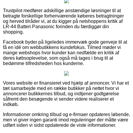
Trustpilot medfører adskillige anstændige løsninger til at
betragte forskellige forhenværende køberes betragtninger
og herved tilråder vi, at du kigger på netshoppens kritik af
LR-44 Batteri Panasonic forinden du færdiggør din
shopping.
Facebook byder på ligeledes immervæk gode genveje til at
få en idé om webbutikkens kundefokus. Tilmed møder vi
mange webshops hvor kunder kan nedfælde en kritik af
deres købsoplevelse, som også må tages i brug til at
bedømme tilfredsheden hos kunderne.
Vores website er finansieret ved hjælp af annoncer. Vi har et
tæt samarbejde med en række butikker på nettet hvor vi
annoncerer butikkernes tilbud, og indtjener godtgørelse
såfremt den besøgende vi sender videre realiserer et
indkøb.
Informationer omkring tilbud og e-firmaer opdateres løbende,
men vi giver ingen garanti imod reguleringer der måtte være
udført siden vi sidst opdaterede de viste informationer.