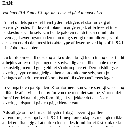
EAN:
Vurderet til
4.7
ud af 5 stjerner baseret på
4
anmeldelser
En del outlets på nettet frembyder heldigvis et stort udvalg af
leveringsmåder. En favorit iblandt mange er p.t. at få leveret til en
pakkeshop, så du selv kan hente pakken når det passer ind i din
hverdag. Leveringsmetoden er nemlig særligt ukompliceret, samt
desuden endda den mest letkøbte type af levering ved køb af LPC-1
Line/phono-adapter.
Du burde omvendt udse dig at få ordren bragt hjem til dig eller til dit
arbejdes adresse. Løsningen er sædvanligvis en lille smule mere
bekostelig, men til gengæld ret så ukompliceret. Den prisbilligste
leveringstype er unægtelig at hente produkterne selv, som jo
betinges af at du bor med kort afstand til e-forhandlerens lager.
Leveringstiden på Splittere & omformere kan være særligt væsentlig
i tilfælde af at vi har behov for varerne med det samme, så med det
formål er det naturligvis fornuftigt at vi tjekker det anslåede
leveringstidspunkt på den pågældende vare.
Adskillige online firmaer tilbyder 1 dags levering på flere
varenumre, eksempelvis LPC-1 Line/phono-adapter, men glem ikke
at det er afhængig af at ordren indsendes forud for et fast klokkeslæt,