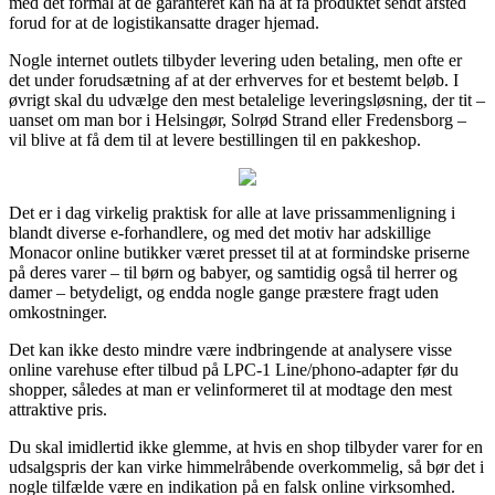
med det formål at de garanteret kan nå at få produktet sendt afsted
forud for at de logistikansatte drager hjemad.
Nogle internet outlets tilbyder levering uden betaling, men ofte er
det under forudsætning af at der erhverves for et bestemt beløb. I
øvrigt skal du udvælge den mest betalelige leveringsløsning, der tit –
uanset om man bor i Helsingør, Solrød Strand eller Fredensborg –
vil blive at få dem til at levere bestillingen til en pakkeshop.
Det er i dag virkelig praktisk for alle at lave prissammenligning i
blandt diverse e-forhandlere, og med det motiv har adskillige
Monacor online butikker været presset til at at formindske priserne
på deres varer – til børn og babyer, og samtidig også til herrer og
damer – betydeligt, og endda nogle gange præstere fragt uden
omkostninger.
Det kan ikke desto mindre være indbringende at analysere visse
online varehuse efter tilbud på LPC-1 Line/phono-adapter før du
shopper, således at man er velinformeret til at modtage den mest
attraktive pris.
Du skal imidlertid ikke glemme, at hvis en shop tilbyder varer for en
udsalgspris der kan virke himmelråbende overkommelig, så bør det i
nogle tilfælde være en indikation på en falsk online virksomhed.