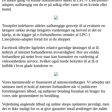
en anden gang vil kunne dokumentere købet af LPC-1 Line/phono-
adapter, uafhængig om du er på udkig efter varer til en kvinde eller
mand.
Trustpilot indebærer aldeles uafhængige genveje til at evaluere en
længere række øvrige brugeres vurderinger og herved er det en
hjælp, at du kigger på e-forhandlerens omtaler af LPC-1
Line/phono-adapter forud for at du shopper.
Facebook tilbyder ligeledes relativt gavnlige løsninger til at få
indtryk af internet forhandlerens troværdighed. Her ses endda
forhandlere på nettet hvor man kan formulere en vurdering af
virksomhedens service, hvilket også burde benyttes til at få et
indblik i hvor glade kunderne er.
Vores hjemmeside er finansieret af annonceindtægter. Vi arbejder tæt
sammen med et hold af internet forhandlere når vi publicerer
forretningernes tilbud, og indtjener betaling forudsat en bruger fra
vores side gennemfører en bestilling.
Vejledning angående tilbud og online shops opdateres jævnligt, men
det er ikke muligt for os at give garantier imod ændringer der måtte