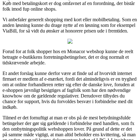
Køb med betalingskort er dog omfavnet af en forordning, der bistår
folk imod fup online shops.
Vi anbefaler generelt shopping med kort eller mobilbetaling. Som en
anden løsning kunne du drage nytte af en løsning som for eksempel
ViaBill, for så vidt du ønsker at honorere prisen ude i fremtiden.
Forud for at folk shopper hos en Monacor webshop kunne de reelt
betragte e-butikkens forretningsbetingelser, det er dog normalt et
tidskrævende arbejde.
Et andet forslag kunne derfor være at finde ud af hvorvidt internet
firmaet er medlem af e-mærket, fordi det almindeligvis er en tryghed
om at online forhandleren retter sig efter de danske love, foruden at
e-shoppen jævnligt besigtiges af fagfolk som har den nødvendige
knowhow om de gældende regulativer. Derudover tilbydes du
chance for support, hvis du forvoldes besvær i forbindelse med dit
indkøb.
Tilmed er det fornuftigt at man er obs på de mest betydningsfulde
betingelser der gør sig gældende i forbindelse med handlen, som fx
den ombytningspolitik webshoppen lover. På grund af dette er det
på samme måde vigtigt, at man altid beholder ens kvittering, så man