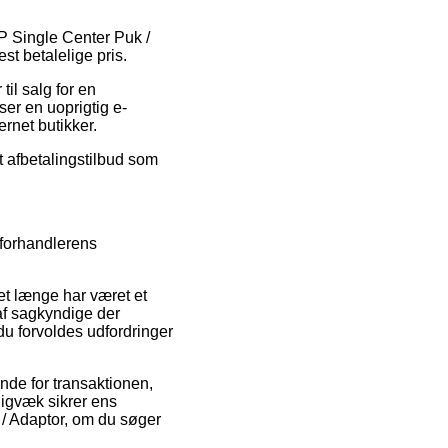
LP Single Center Puk /
st betalelige pris.
il salg for en
ser en uoprigtig e-
ernet butikker.
t afbetalingstilbud som
 forhandlerens
et længe har været et
 af sagkyndige der
du forvoldes udfordringer
nde for transaktionen,
adigvæk sikrer ens
 / Adaptor, om du søger