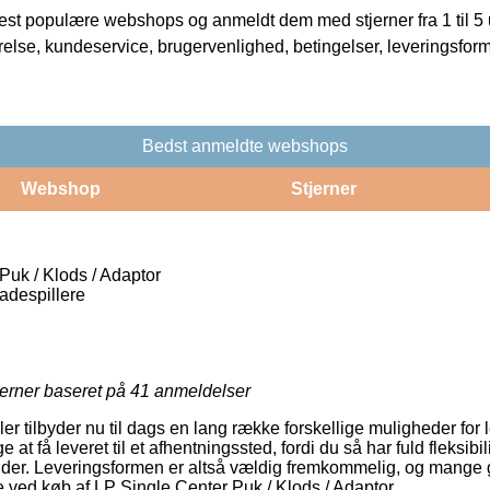
t populære webshops og anmeldt dem med stjerner fra 1 til 5 ud
rrelse, kundeservice, brugervenlighed, betingelser, leveringsfor
Bedst anmeldte webshops
Webshop
Stjerner
Puk / Klods / Adaptor
ladespillere
jerner baseret på
41
anmeldelser
 tilbyder nu til dags en lang række forskellige muligheder for 
at få leveret til et afhentningssted, fordi du så har fuld fleksibili
lender. Leveringsformen er altså vældig fremkommelig, og mang
pe ved køb af LP Single Center Puk / Klods / Adaptor.