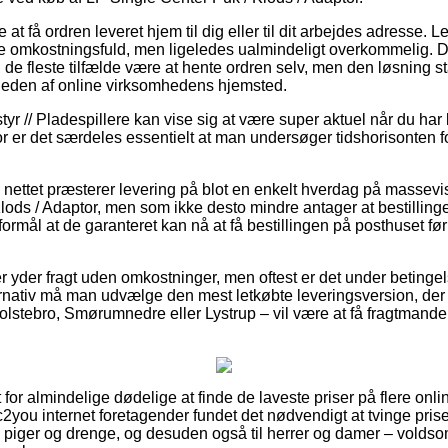
 at få ordren leveret hjem til dig eller til dit arbejdes adresse.
re omkostningsfuld, men ligeledes ualmindeligt overkommelig. 
 de fleste tilfælde være at hente ordren selv, men den løsning s
rheden af online virksomhedens hjemsted.
yr // Pladespillere kan vise sig at være super aktuel når du har
 er det særdeles essentielt at man undersøger tidshorisonten fo
 nettet præsterer levering på blot en enkelt hverdag på massevi
lods / Adaptor, men som ikke desto mindre antager at bestillinge
formål at de garanteret kan nå at få bestillingen på posthuset fø
 yder fragt uden omkostninger, men oftest er det under betingels
rnativ må man udvælge den mest letkøbte leveringsversion, der 
tebro, Smørumnedre eller Lystrup – vil være at få fragtmanden ti
or almindelige dødelige at finde de laveste priser på flere onli
2you internet foretagender fundet det nødvendigt at tvinge pris
til piger og drenge, og desuden også til herrer og damer – volds