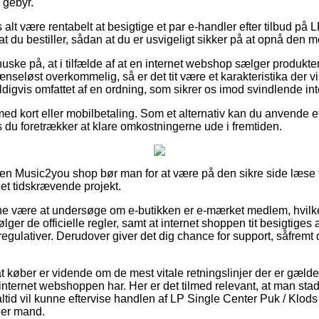
 gebyr.
 alt være rentabelt at besigtige et par e-handler efter tilbud på 
at du bestiller, sådan at du er usvigeligt sikker på at opnå den me
ske på, at i tilfælde af at en internet webshop sælger produkter t
ænseløst overkommelig, så er det tit være et karakteristika der vi
ldigvis omfattet af en ordning, som sikrer os imod svindlende int
med kort eller mobilbetaling. Som et alternativ kan du anvende e
s du foretrækker at klare omkostningerne ude i fremtiden.
 en Music2you shop bør man for at være på den sikre side læse
t et tidskrævende projekt.
unne være at undersøge om e-butikken er e-mærket medlem, hvilk
lger de officielle regler, samt at internet shoppen tit besigtiges
gulativer. Derudover giver det dig chance for support, såfremt 
t køber er vidende om de mest vitale retningslinjer der er gælde
ik internet webshoppen har. Her er det tilmed relevant, at man st
ltid vil kunne eftervise handlen af LP Single Center Puk / Klods
ller mand.