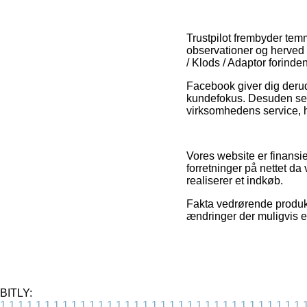
Trustpilot frembyder te
observationer og herved 
/ Klods / Adaptor forinde
Facebook giver dig derud
kundefokus. Desuden ser v
virksomhedens service, 
Vores website er finansie
forretninger på nettet da
realiserer et indkøb.
Fakta vedrørende produkte
ændringer der muligvis er
BITLY:
1
1
1
1
1
1
1
1
1
1
1
1
1
1
1
1
1
1
1
1
1
1
1
1
1
1
1
1
1
1
1
1
1
1