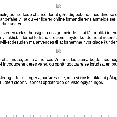
mmelig udmærkede chancer for at gøre dig bekendt med diverse 
anbefaler vi, at du verificerer online forhandlerens anmeldelser
n du handler.
over en række hensigtsmæssige metoder til at få indblik i inter
i faktisk internet forhandlere som tilbyder kunderne at notere 
hvilket desuden må anvendes til at fornemme hvor glade kunder
ret af indtægter fra annoncer. Vi har et fast samarbejde med nog
 vi introducerer deres varer, og opnår godtgørelse forudsat en br
r og e-forretninger ajourføres ofte, men vi ønsker ikke at påtag
 udført siden vi senest opdaterede de viste oplysninger.
1
1
1
1
1
1
1
1
1
1
1
1
1
1
1
1
1
1
1
1
1
1
1
1
1
1
1
1
1
1
1
1
1
1
1