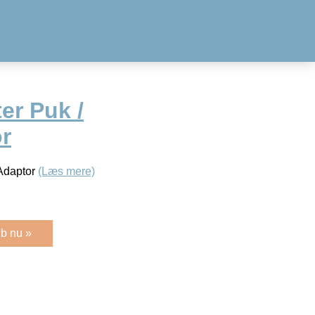
er Puk /
r
 Adaptor
(Læs mere)
b nu »