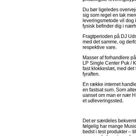
Du bør ligeledes overveje
sig som regel en tak me
leveringsmetode vil dog i
fysisk befinder dig i næ
Fragtperioden på DJ Udst
med det samme, og derfor
respektive vare.
Masser af forhandlere på
LP Single Center Puk / K
fast klokkeslæt, med det 
fyraften.
En række internet handler
en fastsat sum. Som alte
uanset om man er nær Hols
et udleveringssted.
Det er særdeles bekvemt f
følgelig har mange Music
bedst i test produkter – 