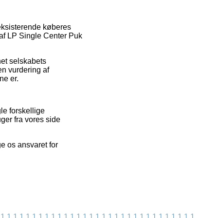
eksisterende køberes
 af LP Single Center Puk
net selskabets
en vurdering af
ne er.
le forskellige
uger fra vores side
e os ansvaret for
1
1
1
1
1
1
1
1
1
1
1
1
1
1
1
1
1
1
1
1
1
1
1
1
1
1
1
1
1
1
1