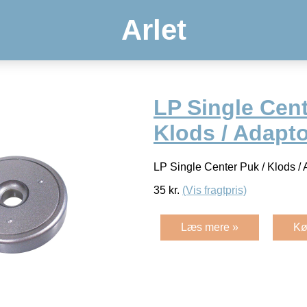
Arlet
LP Single Cent
Klods / Adapto
LP Single Center Puk / Klods /
35
kr.
(Vis fragtpris)
Læs mere »
Kø