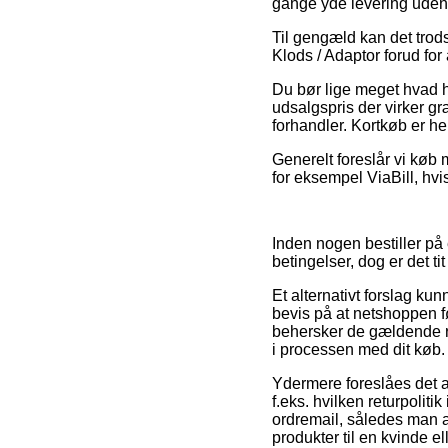
gange yde levering uden
Til gengæld kan det trods
Klods / Adaptor forud for 
Du bør lige meget hvad hu
udsalgspris der virker gr
forhandler. Kortkøb er he
Generelt foreslår vi køb 
for eksempel ViaBill, hvi
Inden nogen bestiller på
betingelser, dog er det ti
Et alternativt forslag k
bevis på at netshoppen fø
behersker de gældende re
i processen med dit køb.
Ydermere foreslåes det a
f.eks. hvilken returpolit
ordremail, således man a
produkter til en kvinde e