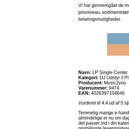
Vi har gennemgået de mes
prisniveau, sortimentstø
betalingsmuligheder.
Navn:
LP Single Center 
Kategori:
DJ Udstyr // P
Producent:
Music2you
Varenummer:
9474
EAN:
4026397104646
Vurderet til
4.4
ud af 5 st
Temmelig mange e-handler
almindelige er nu om dage 
det passer ind i din ka
prisbilligste leveringsty