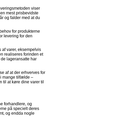
 Leveringsmetoden viser
Den mest prisbevidste
tår og falder med at du
 behov for produkterne
r levering for den
s af varer, eksempelvis
n realiseres forinden et
r de lageransatte har
e af at der erhverves for
i mange tilfælde –
l at køre dine varer til
ne forhandlere, og
erne på specielt deres
omt, og endda nogle