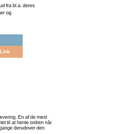
 fra bl.a. deres
mer og
Link
levering. En af de mest
tet til at hente ordren når
e gange derudover den