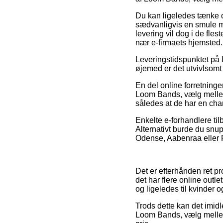
Du kan ligeledes tænke ov
sædvanligvis en smule mi
levering vil dog i de fle
nær e-firmaets hjemsted.
Leveringstidspunktet på L
øjemed er det utvivlsomt
En del online forretnin
Loom Bands, vælg mellem 1
således at de har en chan
Enkelte e-forhandlere tilb
Alternativt burde du snu
Odense, Aabenraa eller Fa
Det er efterhånden ret pr
det har flere online outl
og ligeledes til kvinder 
Trods dette kan det imidl
Loom Bands, vælg mellem 1