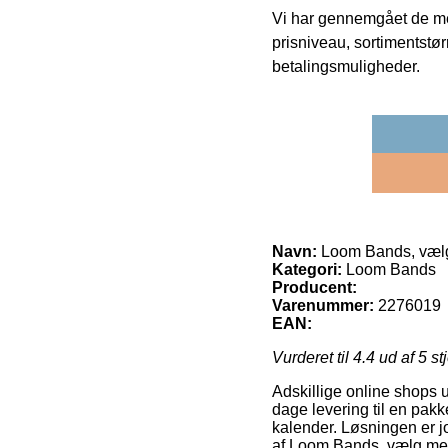
Vi har gennemgået de mes
prisniveau, sortimentstø
betalingsmuligheder.
Navn:
Loom Bands, vælg
Kategori:
Loom Bands
Producent:
Varenummer:
2276019
EAN:
Vurderet til
4.4
ud af 5 st
Adskillige online shops u
dage levering til en pakk
kalender. Løsningen er jo
af Loom Bands, vælg mel