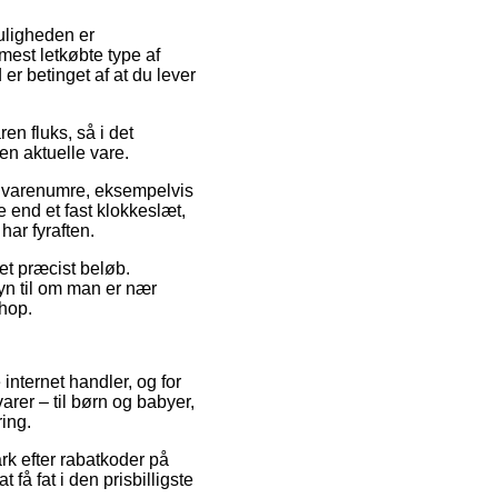
Muligheden er
est letkøbte type af
er betinget af at du lever
en fluks, så i det
en aktuelle vare.
e varenumre, eksempelvis
e end et fast klokkeslæt,
har fyraften.
 et præcist beløb.
yn til om man er nær
shop.
internet handler, og for
arer – til børn og babyer,
ring.
ark efter rabatkoder på
få fat i den prisbilligste