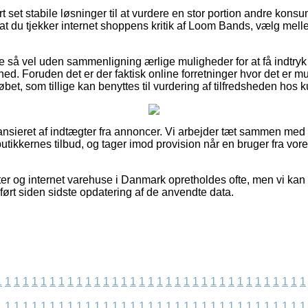
ort set stabile løsninger til at vurdere en stor portion andre kon
r, at du tjekker internet shoppens kritik af Loom Bands, vælg mel
e så vel uden sammenligning ærlige muligheder for at få indtryk 
d. Foruden det er der faktisk online forretninger hvor det er mul
et, som tillige kan benyttes til vurdering af tilfredsheden hos 
ansieret af indtægter fra annoncer. Vi arbejder tæt sammen me
utikkernes tilbud, og tager imod provision når en bruger fra vore
r og internet varehuse i Danmark opretholdes ofte, men vi kan 
ført siden sidste opdatering af de anvendte data.
1
1
1
1
1
1
1
1
1
1
1
1
1
1
1
1
1
1
1
1
1
1
1
1
1
1
1
1
1
1
1
1
1
1
1
1
1
1
1
1
1
1
1
1
1
1
1
1
1
1
1
1
1
1
1
1
1
1
1
1
1
1
1
1
1
1
1
1
1
1