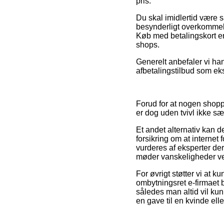
pris.
Du skal imidlertid være så
besynderligt overkommeli
Køb med betalingskort er 
shops.
Generelt anbefaler vi ha
afbetalingstilbud som ek
Forud for at nogen shopp
er dog uden tvivl ikke sær
Et andet alternativ kan 
forsikring om at interne
vurderes af eksperter der
møder vanskeligheder ve
For øvrigt støtter vi at
ombytningsret e-firmaet b
således man altid vil ku
en gave til en kvinde ell