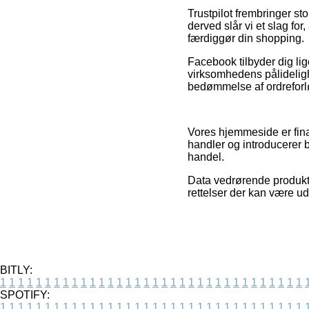
Trustpilot frembringer st
derved slår vi et slag fo
færdiggør din shopping.
Facebook tilbyder dig lig
virksomhedens pålidelighe
bedømmelse af ordreforløb
Vores hjemmeside er fin
handler og introducerer b
handel.
Data vedrørende produkte
rettelser der kan være ud
BITLY:
1
1
1
1
1
1
1
1
1
1
1
1
1
1
1
1
1
1
1
1
1
1
1
1
1
1
1
1
1
1
1
1
1
1
SPOTIFY:
1
1
1
1
1
1
1
1
1
1
1
1
1
1
1
1
1
1
1
1
1
1
1
1
1
1
1
1
1
1
1
1
1
1