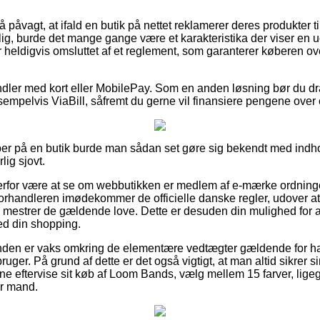
 påvagt, at ifald en butik på nettet reklamerer deres produkter til
g, burde det mange gange være et karakteristika der viser en uop
heldigvis omsluttet af et reglement, som garanterer køberen ove
ndler med kort eller MobilePay. Som en anden løsning bør du dra
sempelvis ViaBill, såfremt du gerne vil finansiere pengene over
er på en butik burde man sådan set gøre sig bekendt med indhol
lig sjovt.
derfor være at se om webbutikken er medlem af e-mærke ordninge
t forhandleren imødekommer de officielle danske regler, udover
 mestrer de gældende love. Dette er desuden din mulighed for at 
d din shopping.
 kunden er vaks omkring de elementære vedtægter gældende for ha
ruger. På grund af dette er det også vigtigt, at man altid sikrer 
nne eftervise sit køb af Loom Bands, vælg mellem 15 farver, lige
er mand.