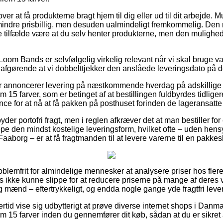
er at få produkterne bragt hjem til dig eller ud til dit arbejde. 
ndre prisbillig, men desuden ualmindeligt fremkommelig. Den m
ste tilfælde være at du selv henter produkterne, men den mulighed 
oom Bands er selvfølgelig virkelig relevant når vi skal bruge var
 afgørende at vi dobbelttjekker den anslåede leveringsdato på d
ger annoncerer levering på næstkommende hverdag på adskillig
5 farver, som er betinget af at bestillingen fuldbyrdes tidliger
ce for at nå at få pakken på posthuset forinden de lageransatte 
yder portofri fragt, men i reglen afkræver det at man bestiller for
ppe den mindst kostelige leveringsform, hvilket ofte – uden hens
aborg – er at få fragtmanden til at levere varerne til en pakke
oblemfrit for almindelige mennesker at analysere priser hos flere 
ets ikke kunne slippe for at reducere priserne på mange af deres v
og mænd – eftertrykkeligt, og endda nogle gange yde fragtfri leve
ertid vise sig udbytterigt at prøve diverse internet shops i Danm
5 farver inden du gennemfører dit køb, sådan at du er sikret at 