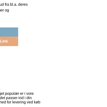
 fra bl.a. deres
mer og
Link
get populær er i vore
et passer ind i din
ghed for levering ved køb