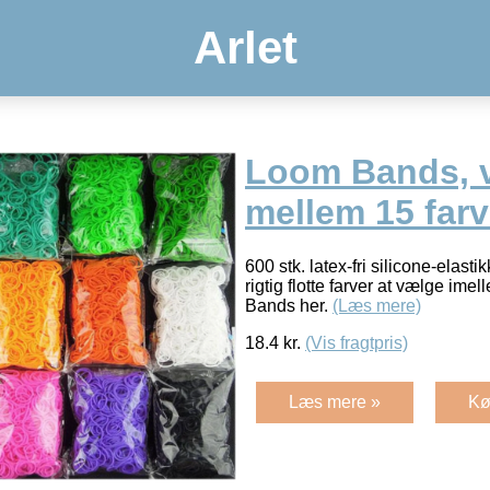
Arlet
Loom Bands, 
mellem 15 farv
600 stk. latex-fri silicone-elasti
rigtig flotte farver at vælge ime
Bands her.
(Læs mere)
18.4
kr.
(Vis fragtpris)
Læs mere »
Kø