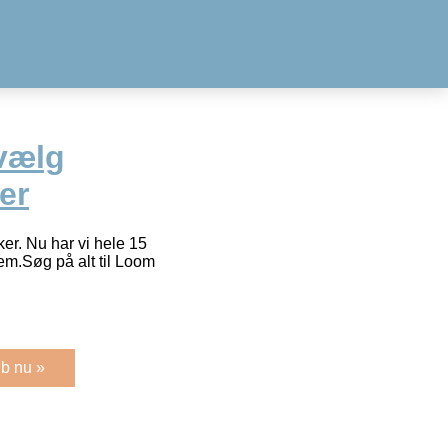
vælg
er
kker. Nu har vi hele 15
llem.Søg på alt til Loom
b nu »