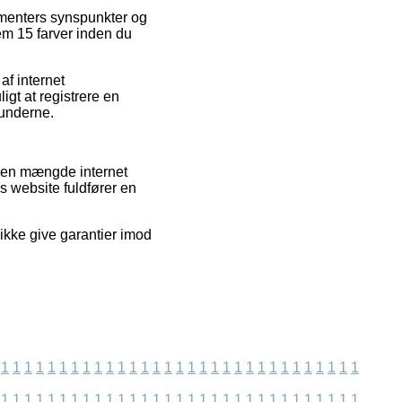
sumenters synspunkter og
lem 15 farver inden du
af internet
igt at registrere en
kunderne.
d en mængde internet
s website fuldfører en
ikke give garantier imod
1
1
1
1
1
1
1
1
1
1
1
1
1
1
1
1
1
1
1
1
1
1
1
1
1
1
1
1
1
1
1
1
1
1
1
1
1
1
1
1
1
1
1
1
1
1
1
1
1
1
1
1
1
1
1
1
1
1
1
1
1
1