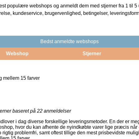
t populære webshops og anmeldt dem med stjerner fra 1 til 5 ud
rrelse, kundeservice, brugervenlighed, betingelser, leveringsfor
Bedst anmeldte webshops
Webshop
Stjerner
 mellem 15 farver
jerner baseret på
22
anmeldelser
dlover i dag diverse forskellige leveringsmetoder. En der er me
eshop, hvor du kan afhente de nyindkøbte varer lige præcis når d
 rigtig problemfri, samt oftest tillige den mest prisbevidste muli
lem 15 farver.