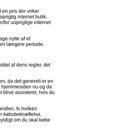
 en pris der virker
rigtig internet butik.
rfor uoprigtige internet
ge nytte af et
 en længere periode.
det af dens regler, det
n, da det generelt er en
 at hjemmesiden nu og da
blive assisteret, hvis du
ndlen, fx hvilken
sin købsbekræftelse,
gyldigt om du skal købe