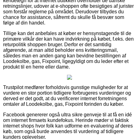
kendetegn for at internet butikken overholder de danske
retningslinjer, udover at e-shoppen ofte besigtiges af jurister
som forstår reglerne på området. Derudover tilbydes du
chance for assistance, såfremt du skulle få besvær som
følge af din handel.
Tillige kan det anbefales at køber er hensynstagende til de
primære vilkår der kan have indvirkning på købet, f.eks. den
returpolitik shoppen bruger. Derfor er det samtidig
afgørende, at man altid beholder ens kvitteringsmail,
således man en anden gang kan bevidne bestillingen af
Loodekolbe, gas, Fixpoint, ligegyldigt om du leder efter et
produkt til en herre eller dame.
Trustpilot medfører forholdsvis gunstige muligheder for at
vurdere en stor portion tidligere forbrugeres vurderinger og
derved er det godt, at du verificerer internet forretningens
omtaler af Loodekolbe, gas, Fixpoint forinden du køber.
Facebook genererer også ultra sikre genveje til at få en idé
om internet firmaets kundefokus. Herinde møder vi faktisk
internet shops hvor folk kan udforme en evaluering af deres
køb, som også burde anvendes til vurdering af tidligere
kunders oplevelser.