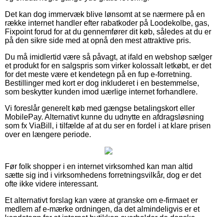
Det kan dog immervæk blive lønsomt at se nærmere på en
række internet handler efter rabatkoder på Loodekolbe, gas,
Fixpoint forud for at du gennemfører dit køb, således at du er
på den sikre side med at opnå den mest attraktive pris.
Du må imidlertid være så påvagt, at ifald en webshop sælger
et produkt for en salgspris som virker kolossalt letkøbt, er det
for det meste være et kendetegn på en fup e-forretning.
Bestillinger med kort er dog inkluderet i en bestemmelse,
som beskytter kunden imod uærlige internet forhandlere.
Vi foreslår generelt køb med gængse betalingskort eller
MobilePay. Alternativt kunne du udnytte en afdragsløsning
som fx ViaBill, i tilfælde af at du ser en fordel i at klare prisen
over en længere periode.
Før folk shopper i en internet virksomhed kan man altid
sætte sig ind i virksomhedens forretningsvilkår, dog er det
ofte ikke videre interessant.
Et alternativt forslag kan være at granske om e-firmaet er
medlem af e-mærke ordningen, da det almindeligvis er et