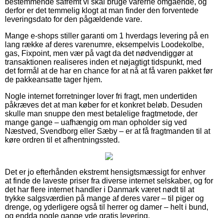
bestemmende såfremt vi skal bruge varerne omgående, og
derfor er det temmelig klogt at man finder den forventede
leveringsdato for den pågældende vare.
Mange e-shops stiller garanti om 1 hverdags levering på en
lang række af deres varenumre, eksempelvis Loodekolbe,
gas, Fixpoint, men vær på vagt da det nødvendiggør at
transaktionen realiseres inden et nøjagtigt tidspunkt, med
det formål at de har en chance for at nå at få varen pakket før
de pakkeansatte tager hjem.
Nogle internet forretninger lover fri fragt, men undertiden
påkræves det at man køber for et konkret beløb. Desuden
skulle man snuppe den mest betalelige fragtmetode, der
mange gange – uafhængig om man opholder sig ved
Næstved, Svendborg eller Sæby – er at få fragtmanden til at
køre ordren til et afhentningssted.
Det er jo efterhånden ekstremt hensigtsmæssigt for enhver
at finde de laveste priser fra diverse internet selskaber, og for
det har flere internet handler i Danmark været nødt til at
trykke salgsværdien på mange af deres varer – til piger og
drenge, og yderligere også til herrer og damer – helt i bund,
og endda nogle gange yde gratis levering.