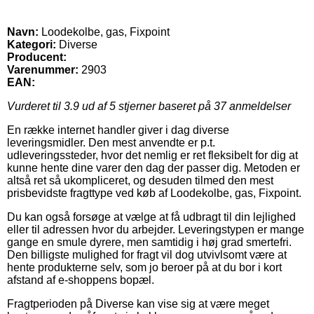
Navn:
Loodekolbe, gas, Fixpoint
Kategori:
Diverse
Producent:
Varenummer:
2903
EAN:
Vurderet til
3.9
ud af 5 stjerner baseret på
37
anmeldelser
En række internet handler giver i dag diverse
leveringsmidler. Den mest anvendte er p.t.
udleveringssteder, hvor det nemlig er ret fleksibelt for dig at
kunne hente dine varer den dag der passer dig. Metoden er
altså ret så ukompliceret, og desuden tilmed den mest
prisbevidste fragttype ved køb af Loodekolbe, gas, Fixpoint.
Du kan også forsøge at vælge at få udbragt til din lejlighed
eller til adressen hvor du arbejder. Leveringstypen er mange
gange en smule dyrere, men samtidig i høj grad smertefri.
Den billigste mulighed for fragt vil dog utvivlsomt være at
hente produkterne selv, som jo beroer på at du bor i kort
afstand af e-shoppens bopæl.
Fragtperioden på Diverse kan vise sig at være meget