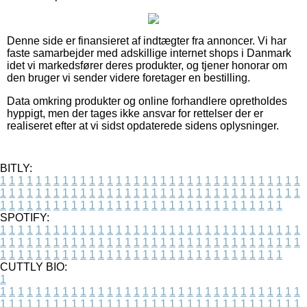
Denne side er finansieret af indtægter fra annoncer. Vi har
faste samarbejder med adskillige internet shops i Danmark
idet vi markedsfører deres produkter, og tjener honorar om
den bruger vi sender videre foretager en bestilling.
Data omkring produkter og online forhandlere opretholdes
hyppigt, men der tages ikke ansvar for rettelser der er
realiseret efter at vi sidst opdaterede sidens oplysninger.
BITLY:
1
1
1
1
1
1
1
1
1
1
1
1
1
1
1
1
1
1
1
1
1
1
1
1
1
1
1
1
1
1
1
1
1
1
1
1
1
1
1
1
1
1
1
1
1
1
1
1
1
1
1
1
1
1
1
1
1
1
1
1
1
1
1
1
1
1
1
1
1
1
1
1
1
1
1
1
1
1
1
1
1
1
1
1
1
1
1
1
1
1
1
1
1
1
1
1
1
1
1
1
SPOTIFY:
1
1
1
1
1
1
1
1
1
1
1
1
1
1
1
1
1
1
1
1
1
1
1
1
1
1
1
1
1
1
1
1
1
1
1
1
1
1
1
1
1
1
1
1
1
1
1
1
1
1
1
1
1
1
1
1
1
1
1
1
1
1
1
1
1
1
1
1
1
1
1
1
1
1
1
1
1
1
1
1
1
1
1
1
1
1
1
1
1
1
1
1
1
1
1
1
1
1
1
1
CUTTLY BIO:
1
1
1
1
1
1
1
1
1
1
1
1
1
1
1
1
1
1
1
1
1
1
1
1
1
1
1
1
1
1
1
1
1
1
1
1
1
1
1
1
1
1
1
1
1
1
1
1
1
1
1
1
1
1
1
1
1
1
1
1
1
1
1
1
1
1
1
1
1