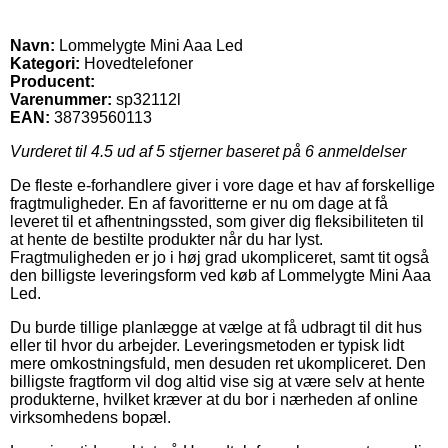
Navn:
Lommelygte Mini Aaa Led
Kategori:
Hovedtelefoner
Producent:
Varenummer:
sp32112l
EAN:
38739560113
Vurderet til
4.5
ud af 5 stjerner baseret på
6
anmeldelser
De fleste e-forhandlere giver i vore dage et hav af forskellige
fragtmuligheder. En af favoritterne er nu om dage at få
leveret til et afhentningssted, som giver dig fleksibiliteten til
at hente de bestilte produkter når du har lyst.
Fragtmuligheden er jo i høj grad ukompliceret, samt tit også
den billigste leveringsform ved køb af Lommelygte Mini Aaa
Led.
Du burde tillige planlægge at vælge at få udbragt til dit hus
eller til hvor du arbejder. Leveringsmetoden er typisk lidt
mere omkostningsfuld, men desuden ret ukompliceret. Den
billigste fragtform vil dog altid vise sig at være selv at hente
produkterne, hvilket kræver at du bor i nærheden af online
virksomhedens bopæl.