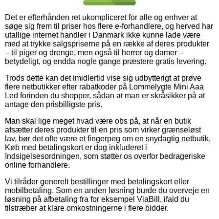
Det er efterhånden ret ukompliceret for alle og enhver at
søge sig frem til priser hos flere e-forhandlere, og herved har
utallige internet handler i Danmark ikke kunne lade være
med at trykke salgspriserne på en række af deres produkter
– til piger og drenge, men også til herrer og damer –
betydeligt, og endda nogle gange præstere gratis levering.
Trods dette kan det imidlertid vise sig udbytterigt at prøve
flere netbutikker efter rabatkoder på Lommelygte Mini Aaa
Led forinden du shopper, sådan at man er skråsikker på at
antage den prisbilligste pris.
Man skal lige meget hvad være obs på, at når en butik
afsætter deres produkter til en pris som virker grænseløst
lav, bør det ofte være et fingerpeg om en snydagtig netbutik.
Køb med betalingskort er dog inkluderet i
Indsigelsesordningen, som støtter os overfor bedrageriske
online forhandlere.
Vi tilråder generelt bestillinger med betalingskort eller
mobilbetaling. Som en anden løsning burde du overveje en
løsning på afbetaling fra for eksempel ViaBill, ifald du
tilstræber at klare omkostningerne i flere bidder.