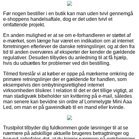
Før nogen bestiller i en butik kan man uden tvivl gennemgå
e-shoppens handelsaftale, dog er det uden tvivl et
omfattende projekt.
En anden mulighed er at se om e-forhandleren er støttet af
e-mærket, som længe har været en indikation om at internet
forretningen efterlever de danske retningslinjer, og at den fra
tid til anden overværes af eksperter der kender de gældende
regulativer. Desuden tilbydes du anledning til at få hjælp,
hvis du udsættes for problemer ved din bestilling.
Tilmed foreslår vi at køber er oppe på mærkerne omkring de
primære retningslinjer der er gældende for handlen, som
eksempelvis den ombytningsrettighed internet
virksomheden tilsikrer. I relation til det er det tillige vigtigt, at
man stadigvæk bibeholder sin kvittering på e-mail, således
man senere kan bevidne sin ordre af Lommelygte Mini Aaa
Led, om man er på gaveindkøb til en mand eller kvinde.
Trustpilot tilbyder dig fuldkommen gode løsninger til at se
nærmere på adskillige aktuelle brugeres betragtninger og
herved anbefales det, at du kigger nærmere på netshoppens