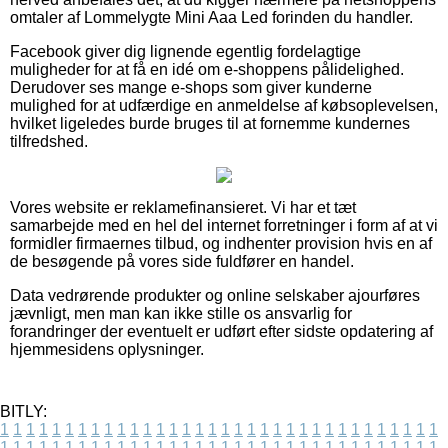
omtaler af Lommelygte Mini Aaa Led forinden du handler.
Facebook giver dig lignende egentlig fordelagtige
muligheder for at få en idé om e-shoppens pålidelighed.
Derudover ses mange e-shops som giver kunderne
mulighed for at udfærdige en anmeldelse af købsoplevelsen,
hvilket ligeledes burde bruges til at fornemme kundernes
tilfredshed.
Vores website er reklamefinansieret. Vi har et tæt
samarbejde med en hel del internet forretninger i form af at vi
formidler firmaernes tilbud, og indhenter provision hvis en af
de besøgende på vores side fuldfører en handel.
Data vedrørende produkter og online selskaber ajourføres
jævnligt, men man kan ikke stille os ansvarlig for
forandringer der eventuelt er udført efter sidste opdatering af
hjemmesidens oplysninger.
BITLY:
1
1
1
1
1
1
1
1
1
1
1
1
1
1
1
1
1
1
1
1
1
1
1
1
1
1
1
1
1
1
1
1
1
1
1
1
1
1
1
1
1
1
1
1
1
1
1
1
1
1
1
1
1
1
1
1
1
1
1
1
1
1
1
1
1
1
1
1