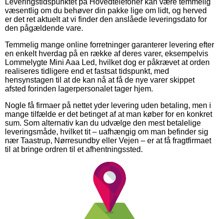
Leveringstidspunktet på Hovedtelefoner kan være temmelig
væsentlig om du behøver din pakke lige om lidt, og herved
er det ret aktuelt at vi finder den anslåede leveringsdato for
den pågældende vare.
Temmelig mange online forretninger garanterer levering efter
en enkelt hverdag på en række af deres varer, eksempelvis
Lommelygte Mini Aaa Led, hvilket dog er påkrævet at orden
realiseres tidligere end et fastsat tidspunkt, med
hensynstagen til at de kan nå at få de nye varer skippet
afsted forinden lagerpersonalet tager hjem.
Nogle få firmaer på nettet yder levering uden betaling, men i
mange tilfælde er det betinget af at man køber for en konkret
sum. Som alternativ kan du udvælge den mest betalelige
leveringsmåde, hvilket tit – uafhængig om man befinder sig
nær Taastrup, Nørresundby eller Vejen – er at få fragtfirmaet
til at bringe ordren til et afhentningssted.