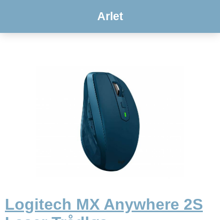
Arlet
Logitech MX Anywhere 2S