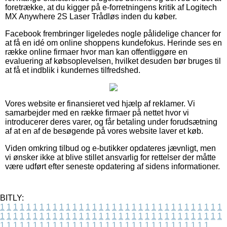
foretrække, at du kigger på e-forretningens kritik af Logitech
MX Anywhere 2S Laser Trådløs inden du køber.
Facebook frembringer ligeledes nogle pålidelige chancer for
at få en idé om online shoppens kundefokus. Herinde ses en
række online firmaer hvor man kan offentliggøre en
evaluering af købsoplevelsen, hvilket desuden bør bruges til
at få et indblik i kundernes tilfredshed.
Vores website er finansieret ved hjælp af reklamer. Vi
samarbejder med en række firmaer på nettet hvor vi
introducerer deres varer, og får betaling under forudsætning
af at en af de besøgende på vores website laver et køb.
Viden omkring tilbud og e-butikker opdateres jævnligt, men
vi ønsker ikke at blive stillet ansvarlig for rettelser der måtte
være udført efter seneste opdatering af sidens informationer.
BITLY:
1
1
1
1
1
1
1
1
1
1
1
1
1
1
1
1
1
1
1
1
1
1
1
1
1
1
1
1
1
1
1
1
1
1
1
1
1
1
1
1
1
1
1
1
1
1
1
1
1
1
1
1
1
1
1
1
1
1
1
1
1
1
1
1
1
1
1
1
1
1
1
1
1
1
1
1
1
1
1
1
1
1
1
1
1
1
1
1
1
1
1
1
1
1
1
1
1
1
1
1