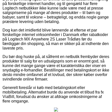
på forskellige internet handler, og til gengæld har flere
Logitech netbutikker ikke kunne lade være med at presse
salgspriserne på mange af deres produkter – til børn og
babyer, samt til voksne – betragteligt, og endda nogle gange
præstere levering uden betaling.
Dog kan det imidlertid blive lønnende at efterse et par
forskellige internet virksomheder i Danmark efter rabatkoder
på Logitech MX Anywhere 2S Laser Trådløs før du
færdiggør din shopping, så man er sikker på at indhente den
laveste pris.
Du bør dog huske på, at såfremt en netbutik frembyder deres
produkter til salg for en udsalgspris som er enormt god, så
kunne det mange gange være et karakteristika der viser en
snydagtig e-forhandler. Bestillinger med betalingskort er ikke
desto mindre omfavnet af et lovbud, der sikrer køber overfor
svindlende online firmaer.
Generelt foreslår vi køb med betalingskort eller
mobilbetaling. Alternativt burde du anvende et tilbud fra fx
ViaBill, forudsat du ønsker at afdrage omkostningerne af
flere omgange.