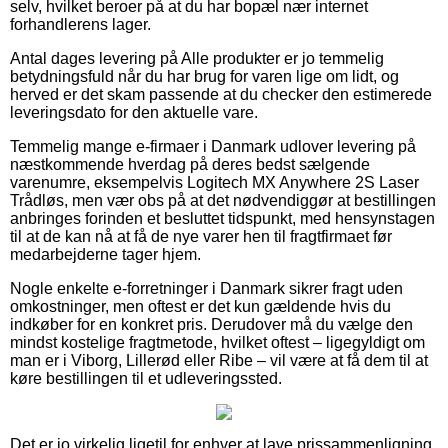
selv, hvilket beroer på at du har bopæl nær internet
forhandlerens lager.
Antal dages levering på Alle produkter er jo temmelig
betydningsfuld når du har brug for varen lige om lidt, og
herved er det skam passende at du checker den estimerede
leveringsdato for den aktuelle vare.
Temmelig mange e-firmaer i Danmark udlover levering på
næstkommende hverdag på deres bedst sælgende
varenumre, eksempelvis Logitech MX Anywhere 2S Laser
Trådløs, men vær obs på at det nødvendiggør at bestillingen
anbringes forinden et besluttet tidspunkt, med hensynstagen
til at de kan nå at få de nye varer hen til fragtfirmaet før
medarbejderne tager hjem.
Nogle enkelte e-forretninger i Danmark sikrer fragt uden
omkostninger, men oftest er det kun gældende hvis du
indkøber for en konkret pris. Derudover må du vælge den
mindst kostelige fragtmetode, hvilket oftest – ligegyldigt om
man er i Viborg, Lillerød eller Ribe – vil være at få dem til at
køre bestillingen til et udleveringssted.
Det er jo virkelig ligetil for enhver at lave prissammenligning