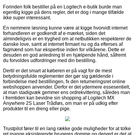
Forinden folk bestiller på en Logitech e-butik burde man
egentlig kigge på dens regler, det er dog i mange tilfælde
ikke super interessant.
En nemmere løsning kunne være at kigge hvorvidt internet
forhandleren er godkendt af e-mærket, siden det
almindeligvis er en tryghed om at netbutikken respekterer de
danske love, samt at internet firmaet nu og da efterses af
fagmænd som har ekspertise inden for vilkårene. Dette er
desuden en god anledning til en hjælpende hånd, såfremt
du forvoldes udfordringer med din bestilling.
Dertil er det smart at køberen er på vagt for de mest
betydningsfulde reglementer der gør sig gældende i
forbindelse med bestillingen, fx den returneringsret online
webshoppen anvender. Derfor er det ydermere essesentielt,
at man stadigvæk gemmer ens ordrekvittering, således man
i fremtiden kan bevidne sin shopping af Logitech MX
Anywhere 2S Laser Trådløs, om man er på udkig efter
produkter til en dreng eller pige.
Trustpilot fører til en lang række gode muligheder for at tolke
ret mange eksisterende brugeres domme og derved er det at