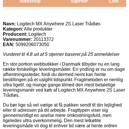
Webshop
Stjerner
Link
Navn:
Logitech MX Anywhere 2S Laser Trådløs
Kategori:
Alle produkter
Producent:
Logitech
Varenummer:
20113372
EAN:
5099206073050
Vurderet til
4.8
ud af 5 stjerner baseret på
25
anmeldelser
En stor portion webbutikker i Danmark tilbyder nu en lang
række forskellige leveringsmåder. En yndling er nu om dage
afhentningssteder, fordi du dermed nemt kan hente
bestillingen på et valgfrit tidspunkt. Fragtmetoden er nemlig
ultra ligetil, og mange gange tilmed den mest betalelige
leveringsmanér ved køb af Logitech MX Anywhere 2S Laser
Trådløs.
Du bør lige så vel vælge at få pakken sendt til din lejlighed
eller til adressen på dit arbejde. Fragttypen viser sig
gennemsnitligt en anelse mere omkostningsfuld, men
ligeledes ultra overkommelig. Den mest letkøbte
leveringsmåde vil dog til enhver tid være at hente ordren