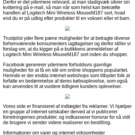
Derfor er det ydermere relevant, at man stadigvæk sikrer sin
kvittering på e-mail, så man når som helst kan bekræfte
handlen af Logitech Mini Wireless MouseM187 sort, hvad
end du er på udkig efter produkter til en voksen eller et barn.
Trustpilot yder flere pæne muligheder for at betragte diverse
forhenværende konsumenters iagttagelser og derfor stiller vi
forslag om, at du kigger på e-butikkens anmeldelser af
Logitech Mini Wireless MouseM187 sort inden du shopper.
Facebook genererer ydermere forholdsvis gavnlige
muligheder for at få en idé om online shoppens popularitet.
Herinde er der endda internet webshops som tilbyder folk at
forfatte en bedømmelse af deres købsoplevelse, som også
kan anvendes til at vurdere tidligere kunders oplevelser.
Vores side er finansieret af indtægter fra reklamer. Vi hjælper
en gruppe af internet selskaber derved at vi publicerer
forretningernes produkter, og indkasserer honorar for så vidt
de brugere vi sender videre realiserer en bestilling.
Informationer om varer og internet virksomheder