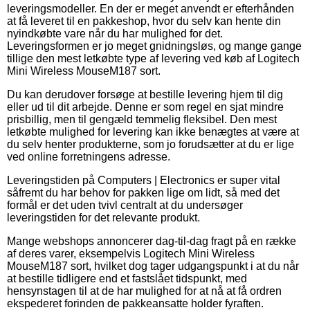
leveringsmodeller. En der er meget anvendt er efterhånden
at få leveret til en pakkeshop, hvor du selv kan hente din
nyindkøbte vare når du har mulighed for det.
Leveringsformen er jo meget gnidningsløs, og mange gange
tillige den mest letkøbte type af levering ved køb af Logitech
Mini Wireless MouseM187 sort.
Du kan derudover forsøge at bestille levering hjem til dig
eller ud til dit arbejde. Denne er som regel en sjat mindre
prisbillig, men til gengæld temmelig fleksibel. Den mest
letkøbte mulighed for levering kan ikke benægtes at være at
du selv henter produkterne, som jo forudsætter at du er lige
ved online forretningens adresse.
Leveringstiden på Computers | Electronics er super vital
såfremt du har behov for pakken lige om lidt, så med det
formål er det uden tvivl centralt at du undersøger
leveringstiden for det relevante produkt.
Mange webshops annoncerer dag-til-dag fragt på en række
af deres varer, eksempelvis Logitech Mini Wireless
MouseM187 sort, hvilket dog tager udgangspunkt i at du når
at bestille tidligere end et fastslået tidspunkt, med
hensynstagen til at de har mulighed for at nå at få ordren
ekspederet forinden de pakkeansatte holder fyraften.