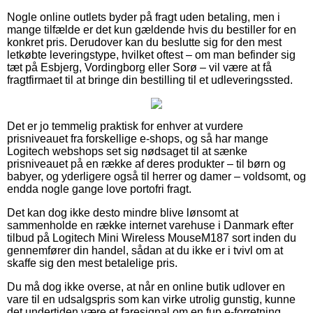
Nogle online outlets byder på fragt uden betaling, men i
mange tilfælde er det kun gældende hvis du bestiller for en
konkret pris. Derudover kan du beslutte sig for den mest
letkøbte leveringstype, hvilket oftest – om man befinder sig
tæt på Esbjerg, Vordingborg eller Sorø – vil være at få
fragtfirmaet til at bringe din bestilling til et udleveringssted.
Det er jo temmelig praktisk for enhver at vurdere
prisniveauet fra forskellige e-shops, og så har mange
Logitech webshops set sig nødsaget til at sænke
prisniveauet på en række af deres produkter – til børn og
babyer, og yderligere også til herrer og damer – voldsomt, og
endda nogle gange love portofri fragt.
Det kan dog ikke desto mindre blive lønsomt at
sammenholde en række internet varehuse i Danmark efter
tilbud på Logitech Mini Wireless MouseM187 sort inden du
gennemfører din handel, sådan at du ikke er i tvivl om at
skaffe sig den mest betalelige pris.
Du må dog ikke overse, at når en online butik udlover en
vare til en udsalgspris som kan virke utrolig gunstig, kunne
det undertiden være et faresignal om en fup e-forretning.