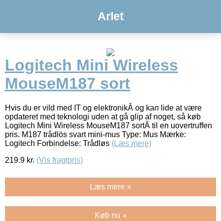
Arlet
Logitech Mini Wireless
MouseM187 sort
Hvis du er vild med IT og elektronikÂ og kan lide at være
opdateret med teknologi uden at gå glip af noget, så køb
Logitech Mini Wireless MouseM187 sortÂ til en uovertruffen
pris. M187 trådlös svart mini-mus Type: Mus Mærke:
Logitech Forbindelse: Trådløs
(Læs mere)
219.9
kr.
(Vis fragtpris)
Læs mere »
Køb nu »