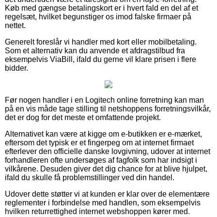
Køb med gængse betalingskort er i hvert fald en del af et
regelsæt, hvilket begunstiger os imod falske firmaer på
nettet.
Generelt foreslår vi handler med kort eller mobilbetaling.
Som et alternativ kan du anvende et afdragstilbud fra
eksempelvis ViaBill, ifald du gerne vil klare prisen i flere
bidder.
Før nogen handler i en Logitech online forretning kan man
på en vis måde tage stilling til netshoppens forretningsvilkår,
det er dog for det meste et omfattende projekt.
Alternativet kan være at kigge om e-butikken er e-mærket,
eftersom det typisk er et fingerpeg om at internet firmaet
efterlever den officielle danske lovgivning, udover at internet
forhandleren ofte undersøges af fagfolk som har indsigt i
vilkårene. Desuden giver det dig chance for at blive hjulpet,
ifald du skulle få problemstillinger ved din handel.
Udover dette støtter vi at kunden er klar over de elementære
reglementer i forbindelse med handlen, som eksempelvis
hvilken returrettighed internet webshoppen kører med.