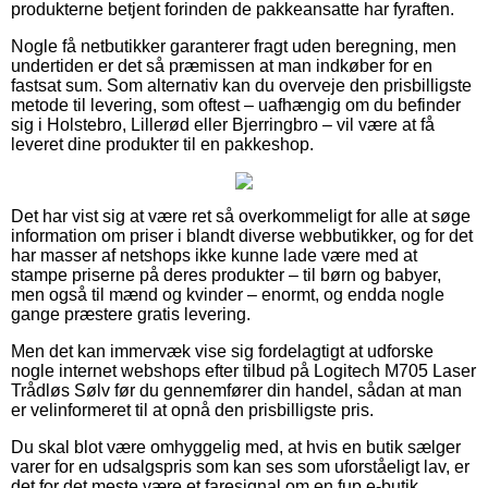
produkterne betjent forinden de pakkeansatte har fyraften.
Nogle få netbutikker garanterer fragt uden beregning, men
undertiden er det så præmissen at man indkøber for en
fastsat sum. Som alternativ kan du overveje den prisbilligste
metode til levering, som oftest – uafhængig om du befinder
sig i Holstebro, Lillerød eller Bjerringbro – vil være at få
leveret dine produkter til en pakkeshop.
Det har vist sig at være ret så overkommeligt for alle at søge
information om priser i blandt diverse webbutikker, og for det
har masser af netshops ikke kunne lade være med at
stampe priserne på deres produkter – til børn og babyer,
men også til mænd og kvinder – enormt, og endda nogle
gange præstere gratis levering.
Men det kan immervæk vise sig fordelagtigt at udforske
nogle internet webshops efter tilbud på Logitech M705 Laser
Trådløs Sølv før du gennemfører din handel, sådan at man
er velinformeret til at opnå den prisbilligste pris.
Du skal blot være omhyggelig med, at hvis en butik sælger
varer for en udsalgspris som kan ses som uforståeligt lav, er
det for det meste være et faresignal om en fup e-butik.