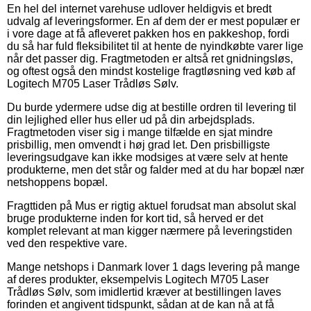
En hel del internet varehuse udlover heldigvis et bredt
udvalg af leveringsformer. En af dem der er mest populær er
i vore dage at få afleveret pakken hos en pakkeshop, fordi
du så har fuld fleksibilitet til at hente de nyindkøbte varer lige
når det passer dig. Fragtmetoden er altså ret gnidningsløs,
og oftest også den mindst kostelige fragtløsning ved køb af
Logitech M705 Laser Trådløs Sølv.
Du burde ydermere udse dig at bestille ordren til levering til
din lejlighed eller hus eller ud på din arbejdsplads.
Fragtmetoden viser sig i mange tilfælde en sjat mindre
prisbillig, men omvendt i høj grad let. Den prisbilligste
leveringsudgave kan ikke modsiges at være selv at hente
produkterne, men det står og falder med at du har bopæl nær
netshoppens bopæl.
Fragttiden på Mus er rigtig aktuel forudsat man absolut skal
bruge produkterne inden for kort tid, så herved er det
komplet relevant at man kigger nærmere på leveringstiden
ved den respektive vare.
Mange netshops i Danmark lover 1 dags levering på mange
af deres produkter, eksempelvis Logitech M705 Laser
Trådløs Sølv, som imidlertid kræver at bestillingen laves
forinden et angivent tidspunkt, sådan at de kan nå at få