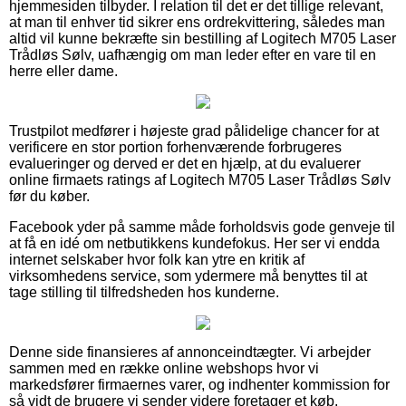
hjemmesiden tilbyder. I relation til det er det tillige relevant,
at man til enhver tid sikrer ens ordrekvittering, således man
altid vil kunne bekræfte sin bestilling af Logitech M705 Laser
Trådløs Sølv, uafhængig om man leder efter en vare til en
herre eller dame.
Trustpilot medfører i højeste grad pålidelige chancer for at
verificere en stor portion forhenværende forbrugeres
evalueringer og derved er det en hjælp, at du evaluerer
online firmaets ratings af Logitech M705 Laser Trådløs Sølv
før du køber.
Facebook yder på samme måde forholdsvis gode genveje til
at få en idé om netbutikkens kundefokus. Her ser vi endda
internet selskaber hvor folk kan ytre en kritik af
virksomhedens service, som ydermere må benyttes til at
tage stilling til tilfredsheden hos kunderne.
Denne side finansieres af annonceindtægter. Vi arbejder
sammen med en række online webshops hvor vi
markedsfører firmaernes varer, og indhenter kommission for
så vidt de brugere vi sender videre foretager et køb.