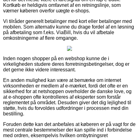
Kortkøb er heldigvis omfavnet af en retningslinje, som
værner køberen overfor uægte e-shops.
Vi tilråder generelt betalinger med kort eller betalinger med
mobilen. Som alternativ kunne du drage fordel af en løsning
på afbetaling som f.eks. ViaBill, hvis du vil afbetale
omkostningerne af flere omgange.
Inden nogen shopper på en webshop kunne de i
virkeligheden studere deres forretningsbetingelser, dog er
det gerne ikke videre interessant.
En anden mulighed kan være at bemærke om internet
virksomheden er medlem af e-mærket, fordi det ofte er en
sikkerhed for at netshoppen overholder de danske love, og
at e-shoppen ofte kontrolleres af eksperter som forstår
reglementet på området. Desuden giver det dig lejlighed til
støtte, hvis du forvoldes udfordringer i processen med din
bestilling.
Foruden dette kan det anbefales at køberen er på vagt for de
mest centrale bestemmelser der kan spille ind i forbindelse
med ordren, eksempelvis hvilken ombytningsret