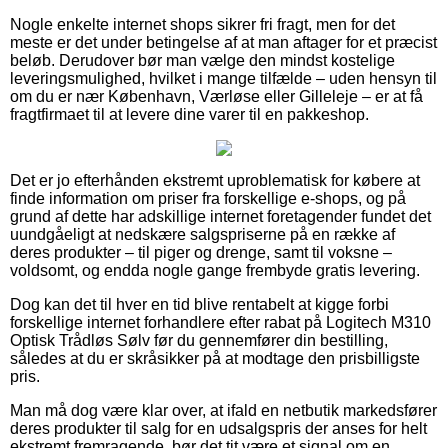
Nogle enkelte internet shops sikrer fri fragt, men for det
meste er det under betingelse af at man aftager for et præcist
beløb. Derudover bør man vælge den mindst kostelige
leveringsmulighed, hvilket i mange tilfælde – uden hensyn til
om du er nær København, Værløse eller Gilleleje – er at få
fragtfirmaet til at levere dine varer til en pakkeshop.
Det er jo efterhånden ekstremt uproblematisk for købere at
finde information om priser fra forskellige e-shops, og på
grund af dette har adskillige internet foretagender fundet det
uundgåeligt at nedskære salgspriserne på en række af
deres produkter – til piger og drenge, samt til voksne –
voldsomt, og endda nogle gange frembyde gratis levering.
Dog kan det til hver en tid blive rentabelt at kigge forbi
forskellige internet forhandlere efter rabat på Logitech M310
Optisk Trådløs Sølv før du gennemfører din bestilling,
således at du er skråsikker på at modtage den prisbilligste
pris.
Man må dog være klar over, at ifald en netbutik markedsfører
deres produkter til salg for en udsalgspris der anses for helt
ekstremt fremragende, bør det tit være et signal om en