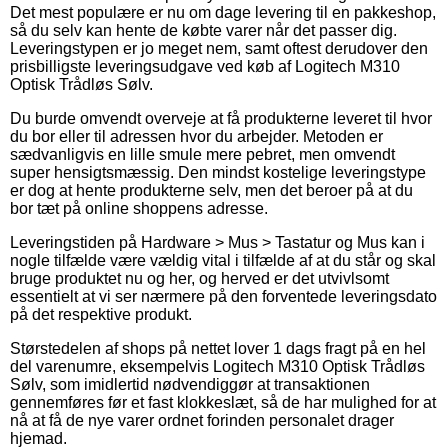
Det mest populære er nu om dage levering til en pakkeshop,
så du selv kan hente de købte varer når det passer dig.
Leveringstypen er jo meget nem, samt oftest derudover den
prisbilligste leveringsudgave ved køb af Logitech M310
Optisk Trådløs Sølv.
Du burde omvendt overveje at få produkterne leveret til hvor
du bor eller til adressen hvor du arbejder. Metoden er
sædvanligvis en lille smule mere pebret, men omvendt
super hensigtsmæssig. Den mindst kostelige leveringstype
er dog at hente produkterne selv, men det beroer på at du
bor tæt på online shoppens adresse.
Leveringstiden på Hardware > Mus > Tastatur og Mus kan i
nogle tilfælde være vældig vital i tilfælde af at du står og skal
bruge produktet nu og her, og herved er det utvivlsomt
essentielt at vi ser nærmere på den forventede leveringsdato
på det respektive produkt.
Størstedelen af shops på nettet lover 1 dags fragt på en hel
del varenumre, eksempelvis Logitech M310 Optisk Trådløs
Sølv, som imidlertid nødvendiggør at transaktionen
gennemføres før et fast klokkeslæt, så de har mulighed for at
nå at få de nye varer ordnet forinden personalet drager
hjemad.