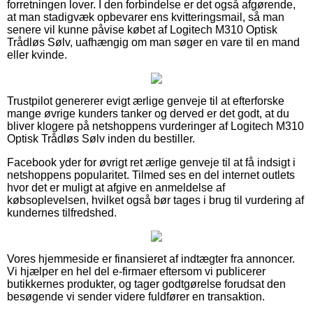
forretningen lover. I den forbindelse er det også afgørende,
at man stadigvæk opbevarer ens kvitteringsmail, så man
senere vil kunne påvise købet af Logitech M310 Optisk
Trådløs Sølv, uafhængig om man søger en vare til en mand
eller kvinde.
Trustpilot genererer evigt ærlige genveje til at efterforske
mange øvrige kunders tanker og derved er det godt, at du
bliver klogere på netshoppens vurderinger af Logitech M310
Optisk Trådløs Sølv inden du bestiller.
Facebook yder for øvrigt ret ærlige genveje til at få indsigt i
netshoppens popularitet. Tilmed ses en del internet outlets
hvor det er muligt at afgive en anmeldelse af
købsoplevelsen, hvilket også bør tages i brug til vurdering af
kundernes tilfredshed.
Vores hjemmeside er finansieret af indtægter fra annoncer.
Vi hjælper en hel del e-firmaer eftersom vi publicerer
butikkernes produkter, og tager godtgørelse forudsat den
besøgende vi sender videre fuldfører en transaktion.