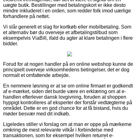
uægte butik. Bestillinger med betalingskort er ikke desto
mindre inkluderet i en orden, som redder folk imod uærlige
forhandlere på nettet.
Vi slår generelt et slag for kortkøb eller mobilbetaling. Som
et alternativ bør du overveje et afbetalingstilbud som
eksempelvis ViaBill, ifald du agter at klare betalingen i flere
bidder.
Forud for at nogen handler på en online webshop kunne de
principielt overveje virksomhedens betingelser, det er dog
normalt et omfattende arbejde.
En nemmere løsning er at se om online firmaet er godkendt
af e-mærket, siden det burde være en erklæring om at e-
handlen efterlever dansk lovgivning, foruden at shoppen
hyppigt kontrolleres af eksperter der forstår vedtægterne på
området. Dette er en god chance for at få bistand, hvis du
møder besvær med dit indkøb.
Ligeledes stiller vi forslag om at man er oppe på mærkerne
omkring de mest relevante vilkår i forbindelse med
transaktionen, som for eksempel hvilken returret e-