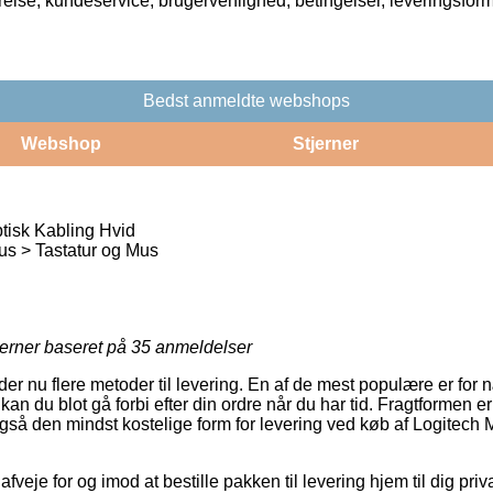
rrelse, kundeservice, brugervenlighed, betingelser, leveringsfor
Bedst anmeldte webshops
Webshop
Stjerner
isk Kabling Hvid
s > Tastatur og Mus
jerner baseret på
35
anmeldelser
yder nu flere metoder til levering. En af de mest populære er fo
an du blot gå forbi efter din ordre når du har tid. Fragtformen er
også den mindst kostelige form for levering ved køb af Logitech
je for og imod at bestille pakken til levering hjem til dig privat