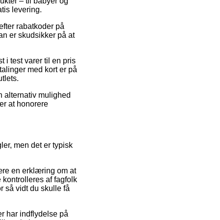
kter – til babyer og
tis levering.
efter rabatkoder på
an er skudsikker på at
test varer til en pris
talinger med kort er på
tlets.
n alternativ mulighed
ber at honorere
ler, men det er typisk
ære en erklæring om at
kontrolleres af fagfolk
r så vidt du skulle få
r har indflydelse på