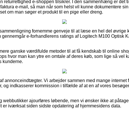
returrettighed e-shoppen tilsikrer. I den sammenhæng er det till
aktura e-mail, så man når som helst vil kunne dokumentere sin
et om man søger et produkt til en pige eller dreng.
n sammenligning fornemme genveje til at læse en hel del øvrige 
du gennemgår e-forhandlerens ratings af Logitech M100 Optisk K
re ganske værdifulde metoder til at få kendskab til online sho
ps hvor man kan ytre en omtale af deres køb, som lige så vel ka
os kunderne.
t af annonceindtægter. Vi arbejder sammen med mange internet f
r, og indkasserer kommission i tilfælde af at en af vores besøge
 webbutikker ajourføres løbende, men vi ønsker ikke at påtage 
lt er iværksat siden sidste opdatering af hjemmesidens data.