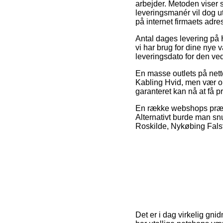
arbejder. Metoden viser 
leveringsmanér vil dog ut
på internet firmaets adre
Antal dages levering på 
vi har brug for dine nye 
leveringsdato for den v
En masse outlets på nett
Kabling Hvid, men vær obs
garanteret kan nå at få pr
En række webshops præste
Alternativt burde man snu
Roskilde, Nykøbing Falste
Det er i dag virkelig gni