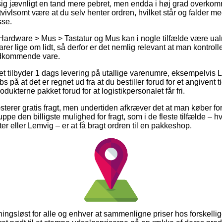
sig jævnligt en tand mere pebret, men endda i høj grad overkom
vivlsomt være at du selv henter ordren, hvilket står og falder me
sse.
Hardware > Mus > Tastatur og Mus kan i nogle tilfælde være ualm
varer lige om lidt, så derfor er det nemlig relevant at man kontro
edkommende vare.
et tilbyder 1 dags levering på utallige varenumre, eksempelvis
 på at det er regnet ud fra at du bestiller forud for et angivent 
odukterne pakket forud for at logistikpersonalet får fri.
rer gratis fragt, men undertiden afkræver det at man køber for 
ppe den billigste mulighed for fragt, som i de fleste tilfælde – 
r eller Lemvig – er at få bragt ordren til en pakkeshop.
dningsløst for alle og enhver at sammenligne priser hos forskellig