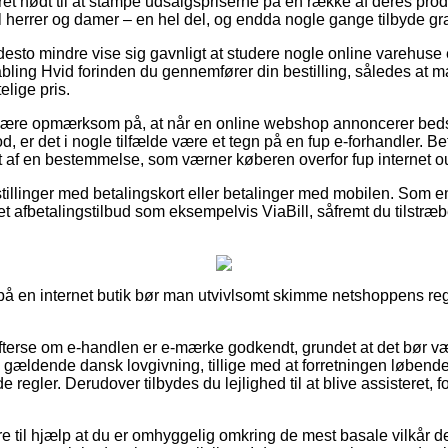
et nødt til at stampe udsalgspriserne på en række af deres produ
l herrer og damer – en hel del, og endda nogle gange tilbyde gra
desto mindre vise sig gavnligt at studere nogle online varehuse 
ling Hvid forinden du gennemfører din bestilling, således at m
lige pris.
re opmærksom på, at når en online webshop annoncerer bedst i 
, er det i nogle tilfælde være et tegn på en fup e-forhandler. Be
 af en bestemmelse, som værner køberen overfor fup internet ou
stillinger med betalingskort eller betalinger med mobilen. Som e
et afbetalingstilbud som eksempelvis ViaBill, såfremt du tilstræ
 på en internet butik bør man utvivlsomt skimme netshoppens reg
fterse om e-handlen er e-mærke godkendt, grundet at det bør v
 gældende dansk lovgivning, tillige med at forretningen løbende 
regler. Derudover tilbydes du lejlighed til at blive assisteret, fo
e til hjælp at du er omhyggelig omkring de mest basale vilkår de