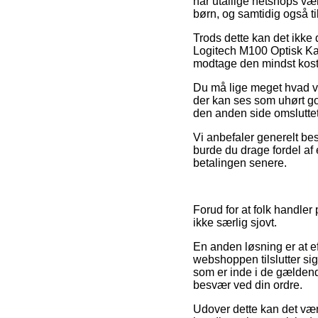
har utallige netshops vær
børn, og samtidig også ti
Trods dette kan det ikke 
Logitech M100 Optisk Kab
modtage den mindst koste
Du må lige meget hvad væ
der kan ses som uhørt god
den anden side omsluttet
Vi anbefaler generelt be
burde du drage fordel af 
betalingen senere.
Forud for at folk handler
ikke særlig sjovt.
En anden løsning er at e
webshoppen tilslutter sig
som er inde i de gældende 
besvær ved din ordre.
Udover dette kan det vær