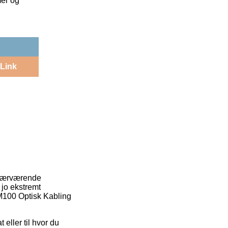
mer og
Link
r nærværende
 jo ekstremt
 M100 Optisk Kabling
 eller til hvor du