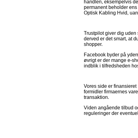
handlen, eksempelvis den 
permanent beholder ens f
Optisk Kabling Hvid, uans
Trustpilot giver dig ude
derved er det smart, at 
shopper.
Facebook byder på yderme
øvrigt er der mange e-sho
indblik i tilfredsheden h
Vores side er finansiere
formidler firmaernes vare
transaktion.
Viden angående tilbud og
reguleringer der eventue