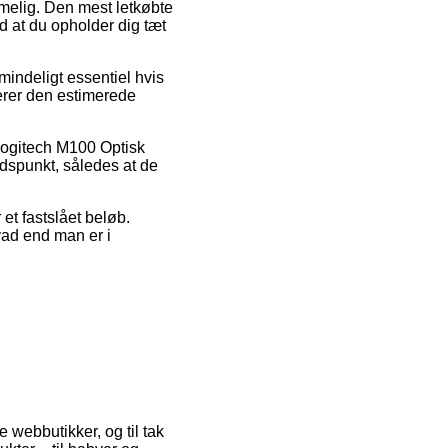
melig. Den mest letkøbte
d at du opholder dig tæt
indeligt essentiel hvis
llerer den estimerede
 Logitech M100 Optisk
tidspunkt, således at de
et fastslået beløb.
hvad end man er i
e webbutikker, og til tak