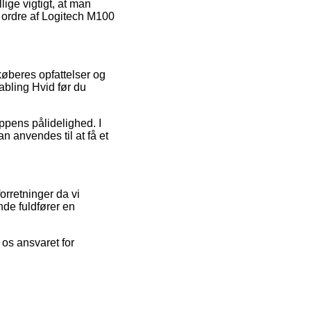
ige vigtigt, at man
 ordre af Logitech M100
køberes opfattelser og
abling Hvid før du
ppens pålidelighed. I
n anvendes til at få et
orretninger da vi
nde fuldfører en
os ansvaret for