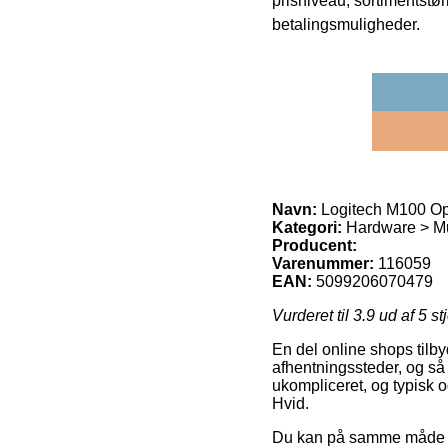
prisniveau, sortimentstø
betalingsmuligheder.
Navn:
Logitech M100 Opt
Kategori:
Hardware > Mu
Producent:
Varenummer:
116059
EAN:
5099206070479
Vurderet til
3.9
ud af 5 st
En del online shops tilb
afhentningssteder, og så k
ukompliceret, og typisk 
Hvid.
Du kan på samme måde afve