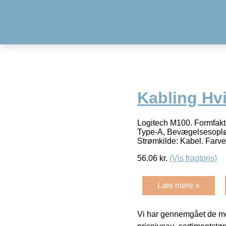
Kabling Hv
Logitech M100. Formfakt
Type-A, Bevægelsesopløsn
Strømkilde: Kabel. Farve
56.06
kr.
(Vis fragtpris)
Læs mere »
Vi har gennemgået de mes