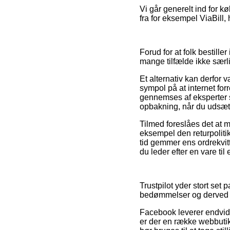
Vi går generelt ind for 
fra for eksempel ViaBill,
Forud for at folk bestil
mange tilfælde ikke særl
Et alternativ kan derfor
sympol på at internet for
gennemses af eksperter s
opbakning, når du udsætt
Tilmed foreslåes det at
eksempel den returpolitik 
tid gemmer ens ordrekvit
du leder efter en vare til
Trustpilot yder stort se
bedømmelser og derved er
Facebook leverer endvider
er der en række webbutik