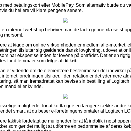
køb med betalingskort eller MobilePay. Som alternativ burde du 
 hvis du hellere vil klare pengene senere.
ler i en internet webshop behøver man de facto gennemlæse shoppe
ig morsomt.
 være at kigge om online virksomheden er medlem af e-mærket, e
retningen tilslutter sig gældende dansk lovgivning, udover at on
om har ekspertise inden for lovene på området. Det er en rigtig 
es for dilemmaer som følge af dit køb.
 man er vidende om de elementære bestemmelser der indvirker p
internet forretningen tilsikrer. I den relation er det ydermere af
tering, så man fremadrettet kan bevise sin bestilling af Logit
 en mand eller kvinde.
t passelige muligheder for at kortlægge en længere række andre
 det smart, at du beser e-forretningens omtaler af Logitech L
e faktisk fordelagtige muligheder for at få indblik i netshoppe
ker som gør det muligt at udforme en bedømmelse af deres købs