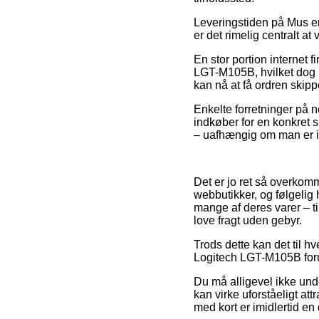
Leveringstiden på Mus er
er det rimelig centralt a
En stor portion internet
LGT-M105B, hvilket dog r
kan nå at få ordren skippe
Enkelte forretninger på n
indkøber for en konkret 
– uafhængig om man er i Es
Det er jo ret så overkomm
webbutikker, og følgelig
mange af deres varer – t
love fragt uden gebyr.
Trods dette kan det til hv
Logitech LGT-M105B forud
Du må alligevel ikke unde
kan virke uforståeligt att
med kort er imidlertid en