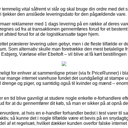
 temmelig vital såfremt vi står og skal bruge din ordre med det
t vi tjekker den anslåede leveringsdato for den pågældende vare.
 firmaer reklamerer med 1 dags levering på en række af deres va
egnes ud fra at transaktionen gennemføres forud for et bestemt 
t afsted forud for at de logistikansatte tager hjem.
ettet præsterer levering uden gebyr, men i de fleste tilfælde er 
sum. Som alternativ skulle man foretrække den mest betalelige f
bjerg, Værløse eller Ebeltoft – vil blive at få kørt bestillingen 
eligt for enhver at sammenligne priser (via fx PriceRunner) i bla
 har mange internet varehuse fundet det uundgåeligt at stampe 
il drenge og piger, og samtidig også til kvinder og mænd – eno
er en tid blive gavnligt at studere nogle enkelte e-forhandlere ef
 for at du gennemfører dit køb, så man er sikker på at opnå den
rvurdere, at hvis en e-handler forhandler bedst i test varer til s
raktiv, så kunne det i nogle tilfælde være et bevis på en snydagti
 del af et regelsæt, hvilket dækker kunden overfor falske internet