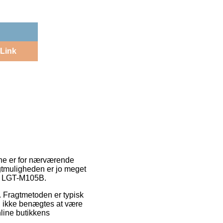
Link
erne er for nærværende
agtmuligheden er jo meget
ch LGT-M105B.
. Fragtmetoden er typisk
an ikke benægtes at være
line butikkens