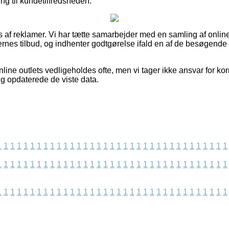
ling til kundetilfredsheden.
af reklamer. Vi har tætte samarbejder med en samling af online 
rnes tilbud, og indhenter godtgørelse ifald en af de besøgende
ine outlets vedligeholdes ofte, men vi tager ikke ansvar for ko
ng opdaterede de viste data.
1
1
1
1
1
1
1
1
1
1
1
1
1
1
1
1
1
1
1
1
1
1
1
1
1
1
1
1
1
1
1
1
1
1
1
1
1
1
1
1
1
1
1
1
1
1
1
1
1
1
1
1
1
1
1
1
1
1
1
1
1
1
1
1
1
1
1
1
1
1
1
1
1
1
1
1
1
1
1
1
1
1
1
1
1
1
1
1
1
1
1
1
1
1
1
1
1
1
1
1
1
1
1
1
1