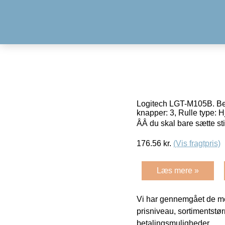
Logitech LGT-M105B. Be
knapper: 3, Rulle type: H
ÂÂ du skal bare sætte s
176.56
kr.
(Vis fragtpris)
Læs mere »
Vi har gennemgået de mes
prisniveau, sortimentstø
betalingsmuligheder.