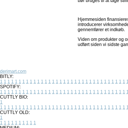
bør bruges til at tage stil
Hjemmesiden finansieres 
introducerer virksomhede
gennemfører et indkøb.
Viden om produkter og onl
udført siden vi sidste ga
derimart.com
BITLY:
1
1
1
1
1
1
1
1
1
1
1
1
1
1
1
1
1
1
1
1
1
1
1
1
1
1
1
1
1
1
1
1
1
1
SPOTIFY:
1
1
1
1
1
1
1
1
1
1
1
1
1
1
1
1
1
1
1
1
1
1
1
1
1
1
1
1
1
1
1
1
1
1
CUTTLY BIO:
1
1
1
1
1
1
1
1
1
1
1
1
1
1
1
1
1
1
1
1
1
1
1
1
1
1
1
1
1
1
1
1
1
1
1
CUTTLY OLD:
1
1
1
1
1
1
1
1
1
1
1
MEDIUM: