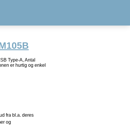
-M105B
SB Type-A, Antal
ionen er hurtig og enkel
 fra bl.a. deres
mer og