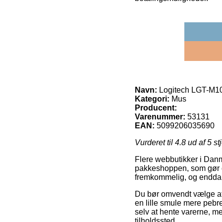
Navn:
Logitech LGT-M1
Kategori:
Mus
Producent:
Varenummer:
53131
EAN:
5099206035690
Vurderet til
4.8
ud af 5 st
Flere webbutikker i Danm
pakkeshoppen, som gør de
fremkommelig, og endda 
Du bør omvendt vælge at 
en lille smule mere pebre
selv at hente varerne, m
tilholdssted.