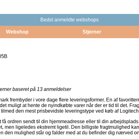
Bedst anmeldte webshops
Webshop
Stjerner
05B
jerner baseret på
13
anmeldelser
ark frembyder i vore dage flere leveringsformer. En af favoritt
t muligt at hente de nyindkøbte varer når der er tid til det. Fr
tilmed den mest prisbevidste leveringstype ved køb af Logite
få ordren sendt til din hjemmeadresse eller til din arbejdsplads
t, men ligeledes ekstremt ligetil. Den billigste fragtmulighed k
en den mulighed står og falder med at du befinder dig nærved on