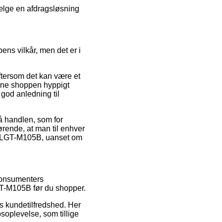
vælge en afdragsløsning
ns vilkår, men det er i
ftersom det kan være et
line shoppen hyppigt
god anledning til
å handlen, som for
gørende, at man til enhver
ech LGT-M105B, uanset om
 konsumenters
GT-M105B før du shopper.
ns kundetilfredshed. Her
oplevelse, som tillige