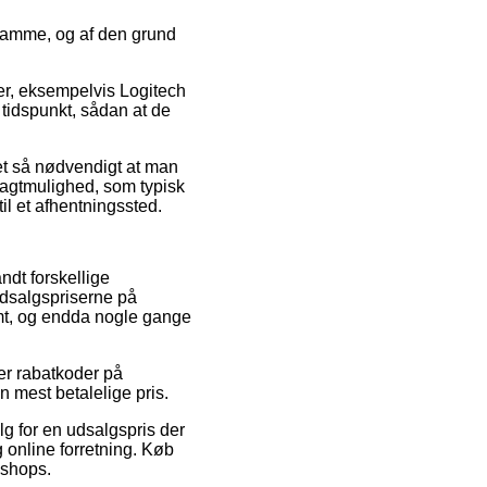
 samme, og af den grund
rer, eksempelvis Logitech
tidspunkt, sådan at de
det så nødvendigt at man
ragtmulighed, som typisk
til et afhentningssted.
ndt forskellige
udsalgspriserne på
rmt, og endda nogle gange
ter rabatkoder på
 mest betalelige pris.
alg for en udsalgspris der
g online forretning. Køb
 shops.