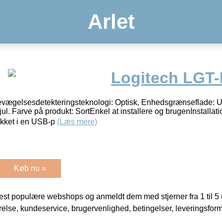
Arlet
Logitech LGT
vægelsesdetekteringsteknologi: Optisk, Enhedsgrænseflade: U
jul. Farve på produkt: SortEnkel at installere og brugenInstallat
tikket i en USB-p
(Læs mere)
Køb nu »
t populære webshops og anmeldt dem med stjerner fra 1 til 5 ud
rrelse, kundeservice, brugervenlighed, betingelser, leveringsfor