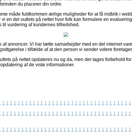
forinden du placerer din ordre.
mme måde fuldkommen ærlige muligheder for at få indblik i web
vi en del outlets på nettet hvor folk kan formulere en evaluering 
 til vurdering af kundernes tilfredshed.
af annoncer. Vi har tætte samarbejder med en del internet var
 godtgørelse i tilfælde af at den person vi sender videre foretage
tlets på nettet opdateres nu og da, men der tages forbehold for
 opdatering af de viste informationer.
1
1
1
1
1
1
1
1
1
1
1
1
1
1
1
1
1
1
1
1
1
1
1
1
1
1
1
1
1
1
1
1
1
1
1
1
1
1
1
1
1
1
1
1
1
1
1
1
1
1
1
1
1
1
1
1
1
1
1
1
1
1
1
1
1
1
1
1
1
1
1
1
1
1
1
1
1
1
1
1
1
1
1
1
1
1
1
1
1
1
1
1
1
1
1
1
1
1
1
1
1
1
1
1
1