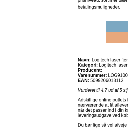
prisniveau, sortimentstø
betalingsmuligheder.
Navn:
Logitech laser fje
Kategori:
Logitech laser
Producent:
Varenummer:
LOG9100
EAN:
5099206018112
Vurderet til
4.7
ud af 5 st
Adskillige online outlets
nærværende at få aflever
når det passer ind i din 
leveringsudgave ved køb 
Du bør lige så vel afveje f