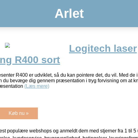
Arlet
Logitech laser
ing R400 sort
nter R400 er udviklet, så du kan pointere det, du vil. Med de in
n du bevæge dig gennem præsentation i tryg forvisning om at kna
ræsentation
(Læs mere)
Køb nu »
t populære webshops og anmeldt dem med stjerner fra 1 til 5 ud