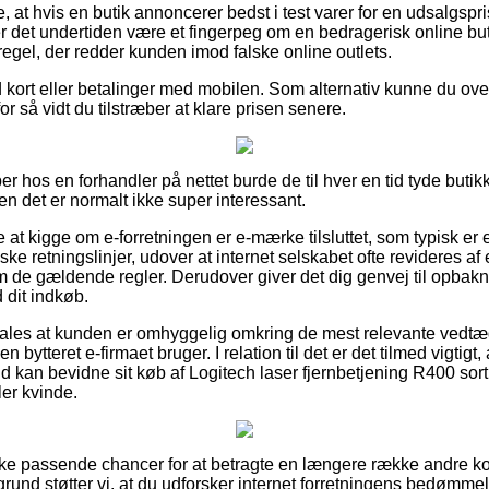
at hvis en butik annoncerer bedst i test varer for en udsalgspris
er det undertiden være et fingerpeg om en bedragerisk online but
n regel, der redder kunden imod falske online outlets.
ed kort eller betalinger med mobilen. Som alternativ kunne du ov
for så vidt du tilstræber at klare prisen senere.
r hos en forhandler på nettet burde de til hver en tid tyde buti
en det er normalt ikke super interessant.
 at kigge om e-forretningen er e-mærke tilsluttet, som typisk er 
e retningslinjer, udover at internet selskabet ofte revideres af
e gældende regler. Derudover giver det dig genvej til opbakni
 dit indkøb.
les at kunden er omhyggelig omkring de mest relevante vedtægt
n bytteret e-firmaet bruger. I relation til det er det tilmed vigtigt
id kan bevidne sit køb af Logitech laser fjernbetjening R400 sor
ler kvinde.
ække passende chancer for at betragte en længere række andre 
und støtter vi, at du udforsker internet forretningens bedømmel