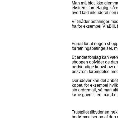
Man må blot ikke glemme, 
ekstremt fordelagtig, så 
hvert fald inkluderet i e
Vi tilråder betalinger m
fra for eksempel ViaBill, 
Forud for at nogen shoppe
forretningsbetingelser, m
Et andet forslag kan være
shoppen opfylder de dansk
nødvendige knowhow om d
besvær i forbindelse med
Derudover kan det anbefa
købet, for eksempel hvilke
sin ordremail, så man alt
købe gave til en mand el
Trustpilot tilbyder en r
bedømmelser og af den gr