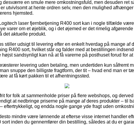
ig desværre en smule mere omkostningsfuld, men desuden ret s
 er utvivlsomt at hente ordren selv, men den mulighed afhænger a
lerens hjemsted.
ogitech laser fjernbetjening R400 sort kan i nogle tilfælde vær
nye varer om et øjeblik, og i det øjemed er det rimelig afgørend
å det aktuelle produkt.
 stiller udsigt til levering efter en enkelt hverdag på mange af
ning R400 sort, hvilket står og falder med at bestillingen indsend
 højst sandsynligt kan nå at få varerne på posthuset forud for at 
ræsterer levering uden betaling, men undertiden kun såfremt m
le man snuppe den billigste fragtform, der tit – hvad end man er 
være at få kørt pakken til et afhentningssted.
rit for folk at sammenholde priser på flere webshops, og derved
endigt at nedbringe priserne på mange af deres produkter – til b
– eftertrykkeligt, og endda nogle gange yde fragt uden omkostni
desto mindre være lønnende at efterse visse internet handler eft
 sort inden du gennemfører din bestilling, således at du er gara