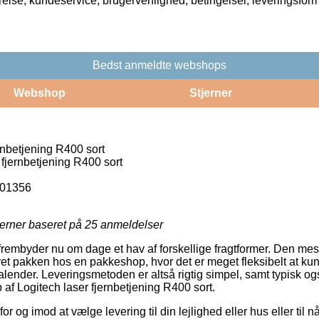
rrelse, kundeservice, brugervenlighed, betingelser, leveringsfor
Bedst anmeldte webshops
Webshop
Stjerner
rnbetjening R400 sort
 fjernbetjening R400 sort
01356
jerner baseret på
25
anmeldelser
 frembyder nu om dage et hav af forskellige fragtformer. Den mes
et pakken hos en pakkeshop, hvor det er meget fleksibelt at kun
kalender. Leveringsmetoden er altså rigtig simpel, samt typisk o
af Logitech laser fjernbetjening R400 sort.
or og imod at vælge levering til din lejlighed eller hus eller til n