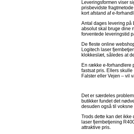
Leveringsformen viser s
prisbevidste fragtmetode
kort afstand af e-forhand
Antal dages levering på L
absolut skal bruge dine 
forventede leveringstid p
De fleste online webshops
Logitech laser fjernbetje
klokkeslæt, således at de
En række e-forhandlere p
fastsat pris. Ellers skul
Falster eller Vejen – vil 
Det er særdeles problemf
butikker fundet det nødv
desuden også til voksne 
Trods dette kan det ikke 
laser fjernbetjening R400
attraktive pris.