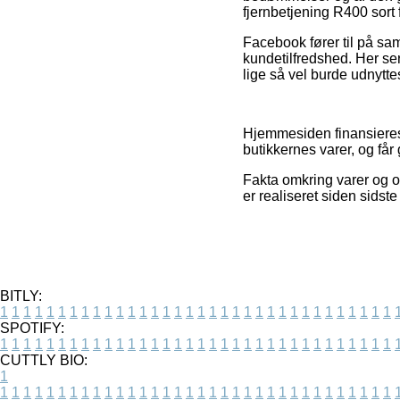
fjernbetjening R400 sort 
Facebook fører til på sa
kundetilfredshed. Her ser 
lige så vel burde udnyttes
Hjemmesiden finansieres 
butikkernes varer, og får
Fakta omkring varer og ou
er realiseret siden sidste
BITLY:
1
1
1
1
1
1
1
1
1
1
1
1
1
1
1
1
1
1
1
1
1
1
1
1
1
1
1
1
1
1
1
1
1
1
SPOTIFY:
1
1
1
1
1
1
1
1
1
1
1
1
1
1
1
1
1
1
1
1
1
1
1
1
1
1
1
1
1
1
1
1
1
1
CUTTLY BIO:
1
1
1
1
1
1
1
1
1
1
1
1
1
1
1
1
1
1
1
1
1
1
1
1
1
1
1
1
1
1
1
1
1
1
1