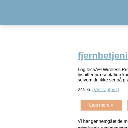
fjernbetjen
LogitechÂ® Wireless Prese
lysbilledpræsentation ka
selvom du ikke ser på p
245
kr.
(Vis fragtpris)
Læs mere »
Vi har gennemgået de mes