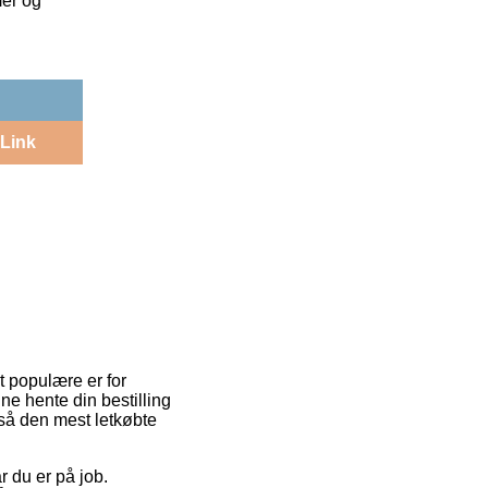
mer og
Link
t populære er for
ne hente din bestilling
gså den mest letkøbte
år du er på job.