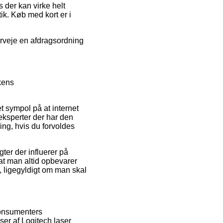
 der kan virke helt
ik. Køb med kort er i
erveje en afdragsordning
kkens
et sympol på at internet
 eksperter der har den
ng, hvis du forvoldes
er der influerer på
, at man altid opbevarer
t, ligegyldigt om man skal
konsumenters
ser af Logitech laser