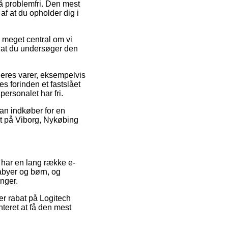
å problemfri. Den mest
f at du opholder dig i
e meget central om vi
e at du undersøger den
 deres varer, eksempelvis
es forinden et fastslået
personalet har fri.
an indkøber for en
tæt på Viborg, Nykøbing
 har en lang række e-
abyer og børn, og
nger.
er rabat på Logitech
nteret at få den mest