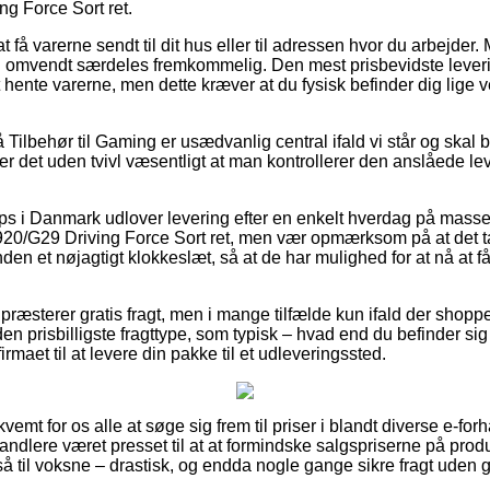
g Force Sort ret.
få varerne sendt til dit hus eller til adressen hvor du arbejder. M
n omvendt særdeles fremkommelig. Den mest prisbevidste lever
 hente varerne, men dette kræver at du fysisk befinder dig lige 
ilbehør til Gaming er usædvanlig central ifald vi står og skal b
er det uden tvivl væsentligt at man kontrollerer den anslåede le
 i Danmark udlover levering efter en enkelt hverdag på masser
20/G29 Driving Force Sort ret, men vær opmærksom på at det t
en et nøjagtigt klokkeslæt, så at de har mulighed for at nå at få 
præsterer gratis fragt, men i mange tilfælde kun ifald der shoppe
en prisbilligste fragttype, som typisk – hvad end du befinder sig
irmaet til at levere din pakke til et udleveringssted.
vemt for os alle at søge sig frem til priser i blandt diverse e-for
handlere været presset til at at formindske salgspriserne på produ
å til voksne – drastisk, og endda nogle gange sikre fragt uden g