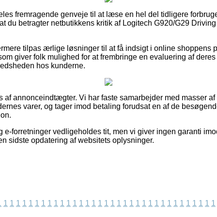
ldeles fremragende genveje til at læse en hel del tidligere forbr
, at du betragter netbutikkens kritik af Logitech G920/G29 Driving 
re tilpas ærlige løsninger til at få indsigt i online shoppens 
som giver folk mulighed for at frembringe en evaluering af dere
ilfredsheden hos kunderne.
s af annonceindtægter. Vi har faste samarbejder med masser af e
ernes varer, og tager imod betaling forudsat en af de besøgend
ion.
 e-forretninger vedligeholdes tit, men vi giver ingen garanti im
den sidste opdatering af websitets oplysninger.
1
1
1
1
1
1
1
1
1
1
1
1
1
1
1
1
1
1
1
1
1
1
1
1
1
1
1
1
1
1
1
1
1
1
1