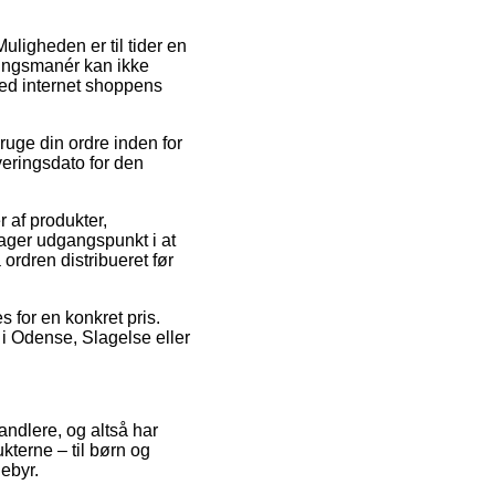
uligheden er til tider en
ingsmanér kan ikke
ved internet shoppens
ruge din ordre inden for
veringsdato for den
 af produkter,
ager udgangspunkt i at
ordren distribueret før
s for en konkret pris.
 i Odense, Slagelse eller
handlere, og altså har
kterne – til børn og
ebyr.