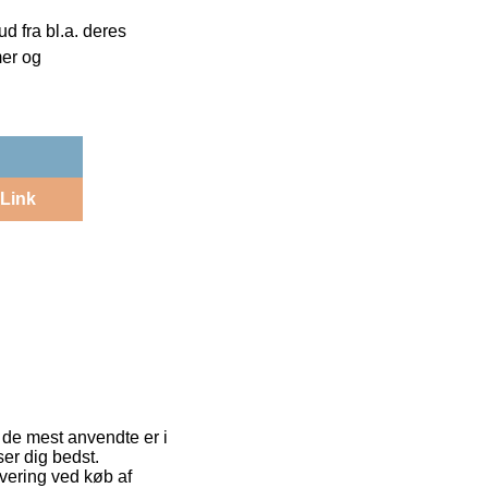
 fra bl.a. deres
mer og
Link
f de mest anvendte er i
er dig bedst.
evering ved køb af