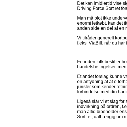
Det kan imidlertid vise 
Driving Force Sort ret for
Man må blot ikke undervur
enormt letkøbt, kan det 
anden side en del af en r
Vi tilråder generelt kor
f.eks. ViaBill, når du har
Forinden folk bestiller h
handelsbetingelser, men
Et andet forslag kunne v
en antydning af at e-forh
jurister som kender retni
forbindelse med din hand
Ligeså slår vi et slag f
indvirkning på ordren, f.e
man altid bibeholder ens
Sort ret, uafhængig om ma