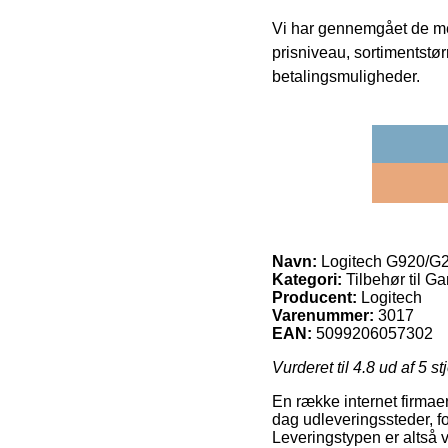
Vi har gennemgået de mes
prisniveau, sortimentstø
betalingsmuligheder.
Navn:
Logitech G920/G29
Kategori:
Tilbehør til G
Producent:
Logitech
Varenummer:
3017
EAN:
5099206057302
Vurderet til
4.8
ud af 5 st
En række internet firmaer
dag udleveringssteder, f
Leveringstypen er altså v