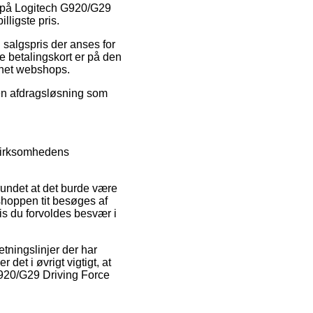
t på Logitech G920/G29
lligste pris.
 salgspris der anses for
e betalingskort er på den
ernet webshops.
 en afdragsløsning som
i virksomhedens
undet at det burde være
 shoppen tit besøges af
vis du forvoldes besvær i
tningslinjer der har
det i øvrigt vigtigt, at
G920/G29 Driving Force