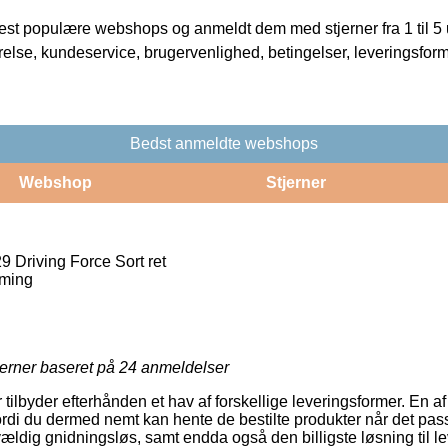
t populære webshops og anmeldt dem med stjerner fra 1 til 5 ud
rrelse, kundeservice, brugervenlighed, betingelser, leveringsfor
Bedst anmeldte webshops
Webshop
Stjerner
 Driving Force Sort ret
aming
jerner baseret på
24
anmeldelser
 tilbyder efterhånden et hav af forskellige leveringsformer. En a
ordi du dermed nemt kan hente de bestilte produkter når det pass
ældig gnidningsløs, samt endda også den billigste løsning til l