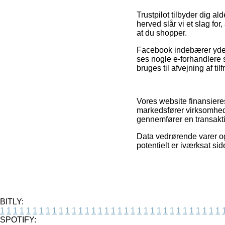
Trustpilot tilbyder dig a
herved slår vi et slag for
at du shopper.
Facebook indebærer yderme
ses nogle e-forhandlere 
bruges til afvejning af t
Vores website finansiere
markedsfører virksomhed
gennemfører en transakt
Data vedrørende varer og
potentielt er iværksat si
BITLY:
1
1
1
1
1
1
1
1
1
1
1
1
1
1
1
1
1
1
1
1
1
1
1
1
1
1
1
1
1
1
1
1
1
1
SPOTIFY: