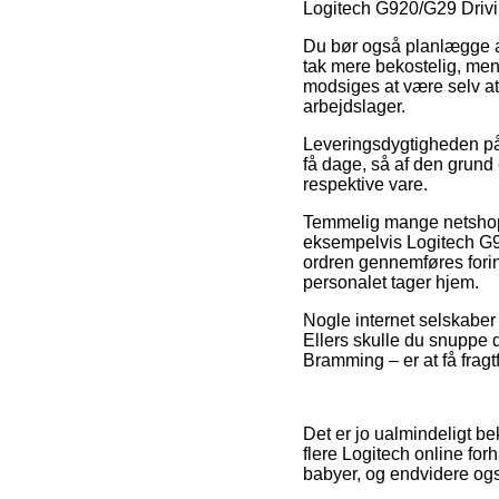
Logitech G920/G29 Drivin
Du bør også planlægge at 
tak mere bekostelig, me
modsiges at være selv at
arbejdslager.
Leveringsdygtigheden på T
få dage, så af den grund 
respektive vare.
Temmelig mange netshops
eksempelvis Logitech G9
ordren gennemføres forind
personalet tager hjem.
Nogle internet selskaber 
Ellers skulle du snuppe d
Bramming – er at få fragtf
Det er jo ualmindeligt bek
flere Logitech online for
babyer, og endvidere ogs