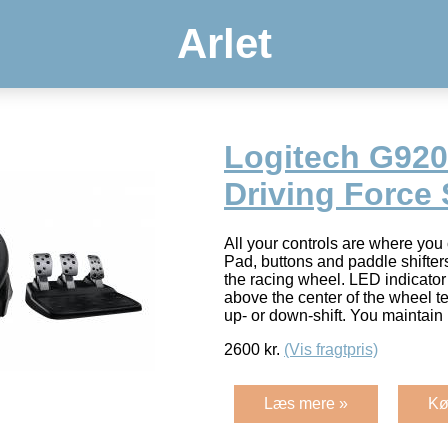
Arlet
Logitech G92
Driving Force 
All your controls are where you
Pad, buttons and paddle shifters
the racing wheel. LED indicator 
above the center of the wheel te
up- or down-shift. You maintai
2600
kr.
(Vis fragtpris)
Læs mere »
Kø