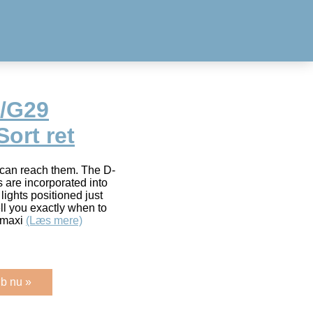
0/G29
Sort ret
 can reach them. The D-
 are incorporated into
lights positioned just
ll you exactly when to
n maxi
(Læs mere)
b nu »