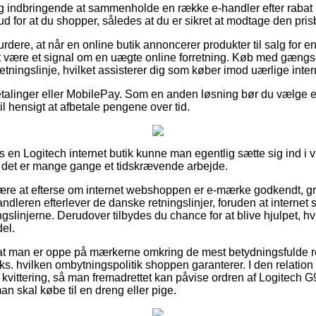
sig indbringende at sammenholde en række e-handler efter raba
ud for at du shopper, således at du er sikret at modtage den prisbi
dere, at når en online butik annoncerer produkter til salg for en
tit være et signal om en uægte online forretning. Køb med gængs
etningslinje, hvilket assisterer dig som køber imod uærlige int
tbetalinger eller MobilePay. Som en anden løsning bør du vælge
 til hensigt at afbetale pengene over tid.
os en Logitech internet butik kunne man egentlig sætte sig ind 
 det er mange gange et tidskrævende arbejde.
ære at efterse om internet webshoppen er e-mærke godkendt, gr
andleren efterlever de danske retningslinjer, foruden at internet
ngslinjerne. Derudover tilbydes du chance for at blive hjulpet, h
el.
or at man er oppe på mærkerne omkring de mest betydningsfulde re
ks. hvilken ombytningspolitik shoppen garanterer. I den relation er 
 kvittering, så man fremadrettet kan påvise ordren af Logitech 
n skal købe til en dreng eller pige.