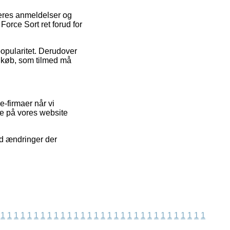
ugeres anmeldelser og
Force Sort ret forud for
popularitet. Derudover
s køb, som tilmed må
-firmaer når vi
e på vores website
od ændringer der
1
1
1
1
1
1
1
1
1
1
1
1
1
1
1
1
1
1
1
1
1
1
1
1
1
1
1
1
1
1
1