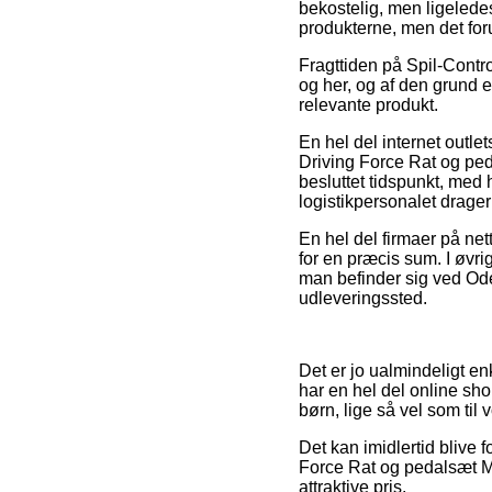
bekostelig, men ligelede
produkterne, men det for
Fragttiden på Spil-Control
og her, og af den grund e
relevante produkt.
En hel del internet outle
Driving Force Rat og ped
besluttet tidspunkt, med 
logistikpersonalet drage
En hel del firmaer på nett
for en præcis sum. I øvr
man befinder sig ved Oden
udleveringssted.
Det er jo ualmindeligt en
har en hel del online sho
børn, lige så vel som ti
Det kan imidlertid blive 
Force Rat og pedalsæt Mi
attraktive pris.