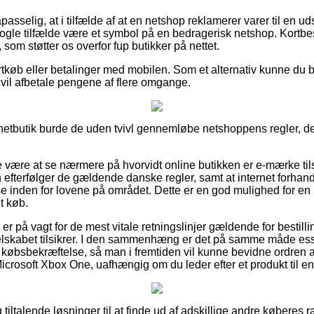
sselig, at i tilfælde af at en netshop reklamerer varer til en ud
 nogle tilfælde være et symbol på en bedragerisk netshop. Kortbest
, som støtter os overfor fup butikker på nettet.
ortkøb eller betalinger med mobilen. Som et alternativ kunne du b
 vil afbetale pengene af flere omgange.
 netbutik burde de uden tvivl gennemløbe netshoppens regler, det
 være at se nærmere på hvorvidt online butikken er e-mærke tils
 efterfølger de gældende danske regler, samt at internet forhandl
ise inden for lovene på området. Dette er en god mulighed for e
t køb.
 er på vagt for de mest vitale retningslinjer gældende for bestill
elskabet tilsikrer. I den sammenhæng er det på samme måde ess
købsbekræftelse, så man i fremtiden vil kunne bevidne ordren 
crosoft Xbox One, uafhængig om du leder efter et produkt til en 
g tiltalende løsninger til at finde ud af adskillige andre køberes 