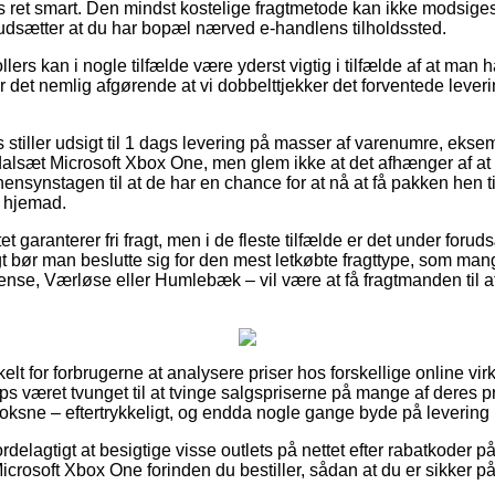
s ret smart. Den mindst kostelige fragtmetode kan ikke modsiges
udsætter at du har bopæl nærved e-handlens tilholdssted.
lers kan i nogle tilfælde være yderst vigtig i tilfælde af at man h
r det nemlig afgørende at vi dobbelttjekker det forventede leveri
ts stiller udsigt til 1 dags levering på masser af varenumre, ek
alsæt Microsoft Xbox One, men glem ikke at det afhænger af at o
hensynstagen til at de har en chance for at nå at få pakken hen ti
r hjemad.
et garanterer fri fragt, men i de fleste tilfælde er det under foru
igt bør man beslutte sig for den mest letkøbte fragttype, som m
se, Værløse eller Humlebæk – vil være at få fragtmanden til at 
kelt for forbrugerne at analysere priser hos forskellige online vi
ps været tvunget til at tvinge salgspriserne på mange af deres pr
l voksne – eftertrykkeligt, og endda nogle gange byde på leverin
fordelagtigt at besigtige visse outlets på nettet efter rabatkoder
crosoft Xbox One forinden du bestiller, sådan at du er sikker på