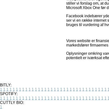
stiller vi forslag om, at
Microsoft Xbox One før d
Facebook indebærer yderm
ser vi en række internet 
bruges til vurdering af hv
Vores website er finansie
markedsfører firmaernes v
Oplysninger omkring vare
potentielt er iværksat ef
BITLY:
1
1
1
1
1
1
1
1
1
1
1
1
1
1
1
1
1
1
1
1
1
1
1
1
1
1
1
1
1
1
1
1
1
1
SPOTIFY:
1
1
1
1
1
1
1
1
1
1
1
1
1
1
1
1
1
1
1
1
1
1
1
1
1
1
1
1
1
1
1
1
1
1
CUTTLY BIO:
1