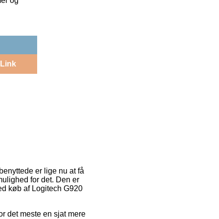
mer og
Link
enyttede er lige nu at få
mulighed for det. Den er
ed køb af Logitech G920
for det meste en sjat mere