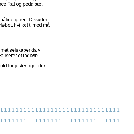
Force Rat og pedalsæt
s pålidelighed. Desuden
løbet, hvilket tilmed må
rnet selskaber da vi
ealiserer et indkøb.
ld for justeringer der
1
1
1
1
1
1
1
1
1
1
1
1
1
1
1
1
1
1
1
1
1
1
1
1
1
1
1
1
1
1
1
1
1
1
1
1
1
1
1
1
1
1
1
1
1
1
1
1
1
1
1
1
1
1
1
1
1
1
1
1
1
1