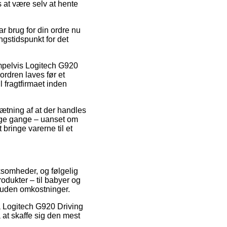
 at være selv at hente
ar brug for din ordre nu
ngstidspunkt for det
sempelvis Logitech G920
rdren laves før et
l fragtfirmaet inden
dsætning af at der handles
ange gange – uanset om
bringe varerne til et
rksomheder, og følgelig
odukter – til babyer og
g uden omkostninger.
 på Logitech G920 Driving
 at skaffe sig den mest