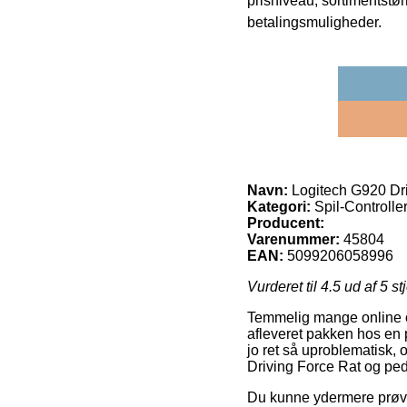
prisniveau, sortimentstø
betalingsmuligheder.
Navn:
Logitech G920 Dri
Kategori:
Spil-Controlle
Producent:
Varenummer:
45804
EAN:
5099206058996
Vurderet til
4.5
ud af 5 st
Temmelig mange online ou
afleveret pakken hos en p
jo ret så uproblematisk
Driving Force Rat og pe
Du kunne ydermere prøve a