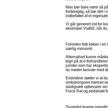
Man bør bare være så påpa
fordelagtig, så bør det i
indbefattet af et regelsæt
Vi går generelt ind for k
eksempel ViaBill, når du
Forinden folk køber i en
særlig morsomt.
Alternativet kunne måske
tegn på at e-forhandleren
jurister som har ekspert
du møder besvær med di
Endvidere støtter vi at du
ombytningsret internet s
stadigvæk opbevarer sin 
Force Rat og pedalsæt Mi
Trustpilot leverer egentli