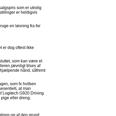
salgspris som er utrolig
illinger er heldigvis
ruge en løsning fra for
 er dog oftest ikke
luttet, som kan være et
eren jævnligt tilses af
n hjælpende hånd, såfremt
ingen, som fx hvilken
esentielt, at man
af Logitech G920 Driving
pige eller dreng.
ratings og af den grund