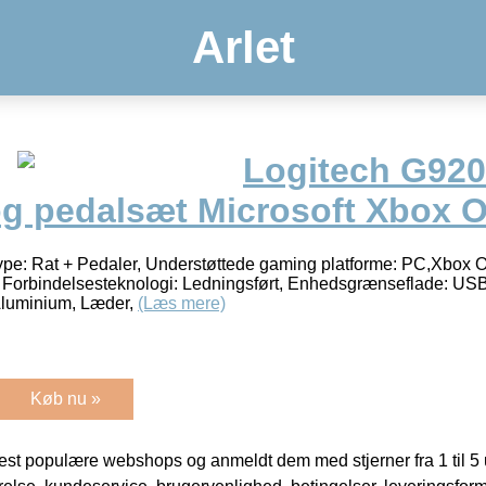
Arlet
Logitech G920
og pedalsæt Microsoft Xbox 
pe: Rat + Pedaler, Understøttede gaming platforme: PC,Xbox 
l. Forbindelsesteknologi: Ledningsført, Enhedsgrænseflade: USB
 Aluminium, Læder,
(Læs mere)
Køb nu »
t populære webshops og anmeldt dem med stjerner fra 1 til 5 ud