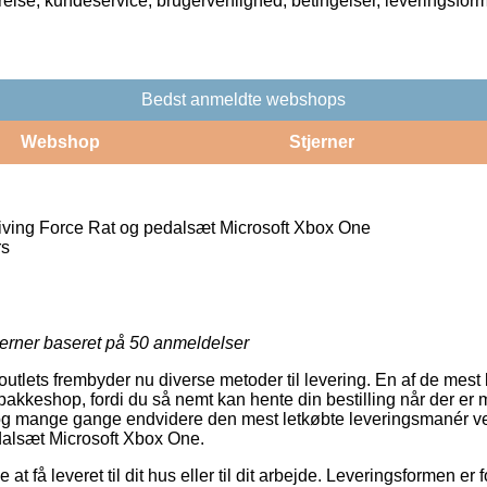
rrelse, kundeservice, brugervenlighed, betingelser, leveringsfor
Bedst anmeldte webshops
Webshop
Stjerner
ving Force Rat og pedalsæt Microsoft Xbox One
rs
jerner baseret på
50
anmeldelser
tlets frembyder nu diverse metoder til levering. En af de mest b
akkeshop, fordi du så nemt kan hente din bestilling når der er 
, og mange gange endvidere den mest letkøbte leveringsmanér v
dalsæt Microsoft Xbox One.
t få leveret til dit hus eller til dit arbejde. Leveringsformen er 