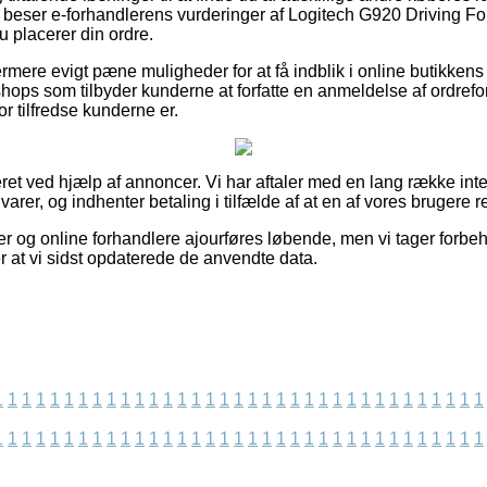
 du beser e-forhandlerens vurderinger af Logitech G920 Driving 
u placerer din ordre.
ere evigt pæne muligheder for at få indblik i online butikken
shops som tilbyder kunderne at forfatte en anmeldelse af ordrefor
or tilfredse kunderne er.
ret ved hjælp af annoncer. Vi har aftaler med en lang række inte
arer, og indhenter betaling i tilfælde af at en af vores brugere r
r og online forhandlere ajourføres løbende, men vi tager forbeho
ter at vi sidst opdaterede de anvendte data.
1
1
1
1
1
1
1
1
1
1
1
1
1
1
1
1
1
1
1
1
1
1
1
1
1
1
1
1
1
1
1
1
1
1
1
1
1
1
1
1
1
1
1
1
1
1
1
1
1
1
1
1
1
1
1
1
1
1
1
1
1
1
1
1
1
1
1
1
1
1