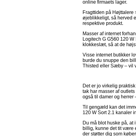
online firmaets lager.
Fragttiden på Højttalere 
øjeblikkeligt, så herved
respektive produkt.
Masser af internet forha
Logitech G G560 120 W So
klokkeslæt, så at de høj
Visse internet butikker lo
burde du snuppe den bill
Thisted eller Sæby – vil v
Det er jo virkelig praktis
tak har masser af outlets
også til damer og herrer 
Til gengæld kan det imme
120 W Sort 2.1 kanaler i
Du må blot huske på, at i
billig, kunne det tit vær
der støtter dig som køber