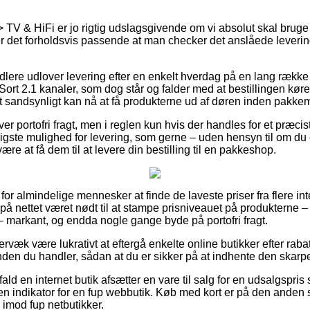
> TV & HiFi er jo rigtig udslagsgivende om vi absolut skal brug
 er det forholdsvis passende at man checker det anslåede leveri
ndlere udlover levering efter en enkelt hverdag på en lang ræk
rt 2.1 kanaler, som dog står og falder med at bestillingen køre
st sandsynligt kan nå at få produkterne ud af døren inden pakkem
ver portofri fragt, men i reglen kun hvis der handles for et præci
igste mulighed for levering, som gerne – uden hensyn til om du 
ære at få dem til at levere din bestilling til en pakkeshop.
k for almindelige mennesker at finde de laveste priser fra flere in
 på nettet været nødt til at stampe prisniveauet på produkterne – 
– markant, og endda nogle gange byde på portofri fragt.
rvæk være lukrativt at eftergå enkelte online butikker efter rab
nden du handler, sådan at du er sikker på at indhente den skarpe
fald en internet butik afsætter en vare til salg for en udsalgspris
e en indikator for en fup webbutik. Køb med kort er på den anden s
 imod fup netbutikker.