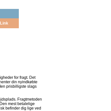
Link
gheder for fragt. Det
fhenter din nyindkøbte
en prisbilligste slags
rbejdsplads. Fragtmetoden
 Den mest betalelige
isk befinder dig lige ved