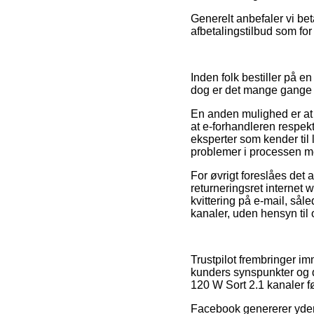
Generelt anbefaler vi bet
afbetalingstilbud som for
Inden folk bestiller på e
dog er det mange gange 
En anden mulighed er at
at e-forhandleren respekt
eksperter som kender til 
problemer i processen m
For øvrigt foreslåes det
returneringsret internet
kvittering på e-mail, sål
kanaler, uden hensyn til 
Trustpilot frembringer 
kunders synspunkter og d
120 W Sort 2.1 kanaler fø
Facebook genererer yderm