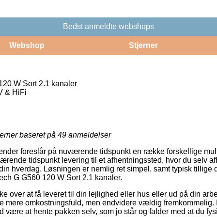
Bedst anmeldte webshops
Webshop
Stjerner
20 W Sort 2.1 kanaler
V & HiFi
jerner baseret på
49
anmeldelser
gender foreslår på nuværende tidspunkt en række forskellige muli
rende tidspunkt levering til et afhentningssted, hvor du selv a
 din hverdag. Løsningen er nemlig ret simpel, samt typisk tillige d
tech G G560 120 W Sort 2.1 kanaler.
over at få leveret til din lejlighed eller hus eller ud på din a
nelse mere omkostningsfuld, men endvidere vældig fremkommelig.
tid være at hente pakken selv, som jo står og falder med at du fys