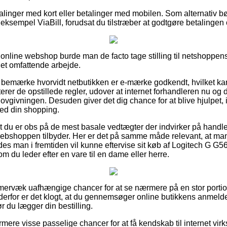
alinger med kort eller betalinger med mobilen. Som alternativ bø
 eksempel ViaBill, forudsat du tilstræber at godtgøre betalingen 
n online webshop burde man de facto tage stilling til netshoppens
et omfattende arbejde.
 bemærke hvorvidt netbutikken er e-mærke godkendt, hvilket ka
erer de opstillede regler, udover at internet forhandleren nu og
lovgivningen. Desuden giver det dig chance for at blive hjulpet, i
ed din shopping.
 at du er obs på de mest basale vedtægter der indvirker på handl
 webshoppen tilbyder. Her er det på samme måde relevant, at man 
edes man i fremtiden vil kunne eftervise sit køb af Logitech G G
om du leder efter en vare til en dame eller herre.
immervæk uafhængige chancer for at se nærmere på en stor port
erfor er det klogt, at du gennemsøger online butikkens anmeld
r du lægger din bestilling.
ere visse passelige chancer for at få kendskab til internet vi