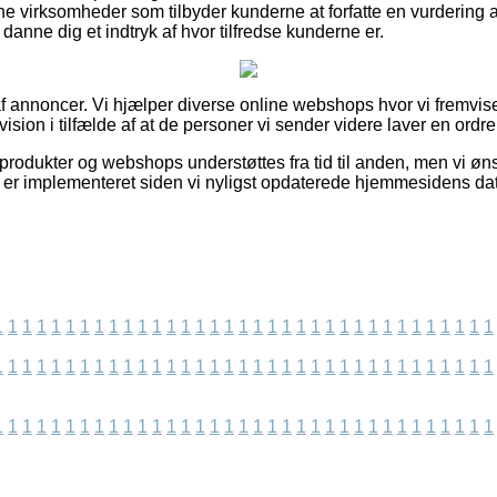
ne virksomheder som tilbyder kunderne at forfatte en vurdering
t danne dig et indtryk af hvor tilfredse kunderne er.
f annoncer. Vi hjælper diverse online webshops hvor vi fremvi
ision i tilfælde af at de personer vi sender videre laver en ordre
odukter og webshops understøttes fra tid til anden, men vi ønske
er er implementeret siden vi nyligst opdaterede hjemmesidens da
1
1
1
1
1
1
1
1
1
1
1
1
1
1
1
1
1
1
1
1
1
1
1
1
1
1
1
1
1
1
1
1
1
1
1
1
1
1
1
1
1
1
1
1
1
1
1
1
1
1
1
1
1
1
1
1
1
1
1
1
1
1
1
1
1
1
1
1
1
1
1
1
1
1
1
1
1
1
1
1
1
1
1
1
1
1
1
1
1
1
1
1
1
1
1
1
1
1
1
1
1
1
1
1
1