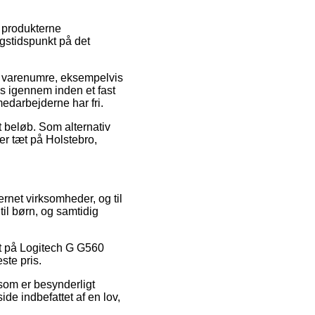
e produkterne
ngstidspunkt på det
ke varenumre, eksempelvis
s igennem inden et fast
edarbejderne har fri.
st beløb. Som alternativ
er tæt på Holstebro,
ternet virksomheder, og til
til børn, og samtidig
at på Logitech G G560
ste pris.
 som er besynderligt
ide indbefattet af en lov,