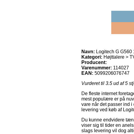
Navn:
Logitech G G560 1
Kategori:
Højttalere > T
Producent:
Varenummer:
114027
EAN:
5099206076747
Vurderet til
3.5
ud af 5 st
De fleste internet foreta
mest populære er på nuvæ
vare når det passer ind i
levering ved køb af Logi
Du kunne endvidere tænke 
viser sig til tider en a
slags levering vil dog al