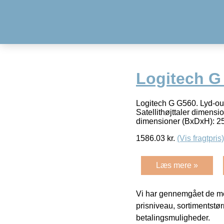
Logitech G
Logitech G G560. Lyd-out
Satellithøjttaler dimens
dimensioner (BxDxH): 2
1586.03
kr.
(Vis fragtpris)
Læs mere »
Vi har gennemgået de mes
prisniveau, sortimentstø
betalingsmuligheder.