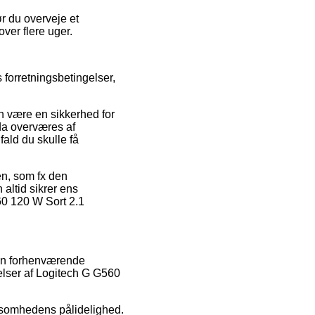
r du overveje et
over flere uger.
 forretningsbetingelser,
n være en sikkerhed for
 da overværes af
fald du skulle få
en, som fx den
altid sikrer ens
560 120 W Sort 2.1
ion forhenværende
elser af Logitech G G560
rksomhedens pålidelighed.