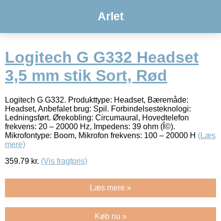
Arlet
Logitech G G332 Headset
3,5 mm stik Sort, Rød
Logitech G G332. Produkttype: Headset, Bæremåde:
Headset, Anbefalet brug: Spil. Forbindelsesteknologi:
Ledningsført. Ørekobling: Circumaural, Hovedtelefon
frekvens: 20 – 20000 Hz, Impedens: 39 ohm (Î©).
Mikrofontype: Boom, Mikrofon frekvens: 100 – 20000 H
(Læs
mere)
359.79
kr.
(Vis fragtpris)
Læs mere »
Køb nu »