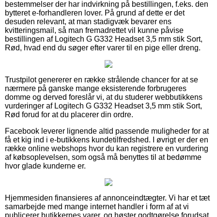
bestemmelser der har indvirkning på bestillingen, f.eks. den
bytteret e-forhandleren lover. På grund af dette er det
desuden relevant, at man stadigvæk bevarer ens
kvitteringsmail, så man fremadrettet vil kunne påvise
bestillingen af Logitech G G332 Headset 3,5 mm stik Sort,
Rød, hvad end du søger efter varer til en pige eller dreng.
Trustpilot genererer en række strålende chancer for at se
nærmere på ganske mange eksisterende forbrugeres
domme og derved foreslår vi, at du studerer webbutikkens
vurderinger af Logitech G G332 Headset 3,5 mm stik Sort,
Rød forud for at du placerer din ordre.
Facebook leverer lignende altid passende muligheder for at
få et kig ind i e-butikkens kundetilfredshed. I øvrigt er der en
række online webshops hvor du kan registrere en vurdering
af købsoplevelsen, som også må benyttes til at bedømme
hvor glade kunderne er.
Hjemmesiden finansieres af annonceindtægter. Vi har et tæt
samarbejde med mange internet handler i form af at vi
publicerer butikkernes varer, og høster godtgørelse forudsat