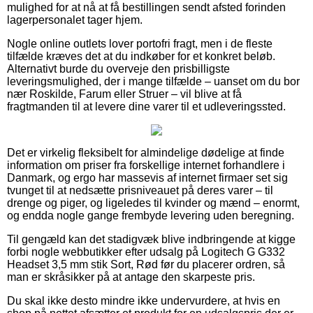
mulighed for at nå at få bestillingen sendt afsted forinden
lagerpersonalet tager hjem.
Nogle online outlets lover portofri fragt, men i de fleste
tilfælde kræves det at du indkøber for et konkret beløb.
Alternativt burde du overveje den prisbilligste
leveringsmulighed, der i mange tilfælde – uanset om du bor
nær Roskilde, Farum eller Struer – vil blive at få
fragtmanden til at levere dine varer til et udleveringssted.
Det er virkelig fleksibelt for almindelige dødelige at finde
information om priser fra forskellige internet forhandlere i
Danmark, og ergo har massevis af internet firmaer set sig
tvunget til at nedsætte prisniveauet på deres varer – til
drenge og piger, og ligeledes til kvinder og mænd – enormt,
og endda nogle gange frembyde levering uden beregning.
Til gengæld kan det stadigvæk blive indbringende at kigge
forbi nogle webbutikker efter udsalg på Logitech G G332
Headset 3,5 mm stik Sort, Rød før du placerer ordren, så
man er skråsikker på at antage den skarpeste pris.
Du skal ikke desto mindre ikke undervurdere, at hvis en