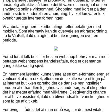
shop på nettet afsætter et produkt for en udsalgspris der er
umådelig attraktiv, så kunne det tit være et faresignal om en
snydagtig online virksomhed. Shopping med kort er på den
anden side inkluderet i en anordning, hvilket forsvarer folk
overfor uægte internet forretninger.
Vi anbefaler generelt kortbetalinger eller betalinger med
mobilen. Som alternativ kan du overveje en afdragsordning
fra fx ViaBill, ifald du agter at betale regningen over en
periode.
Forud for at folk bestiller hos en webshop behøver man reelt
betragte webshoppens handelsaftale, dog er det mange
gange ikke særlig sjovt.
En nemmere løsning kunne være at se om e-forhandleren er
verificeret af e-mærket, eftersom det skulle være et tegn på
at internet butikken opretholder de danske retningslinjer,
foruden at e-handlen lejlighedsvis undersøges af eksperter
der har meget erfaring med vilkårene. Det giver dig chance
for at blive assisteret, ifald du bliver udsat for vanskeligheder
som følge af dit køb.
For øvrigt tilrådes det at man er på vagt for de mest vitale