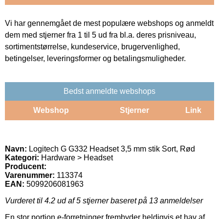
Vi har gennemgået de mest populære webshops og anmeldt
dem med stjerner fra 1 til 5 ud fra bl.a. deres prisniveau,
sortimentstørrelse, kundeservice, brugervenlighed,
betingelser, leveringsformer og betalingsmuligheder.
Bedst anmeldte webshops
Webshop
Stjerner
Link
Navn:
Logitech G G332 Headset 3,5 mm stik Sort, Rød
Kategori:
Hardware > Headset
Producent:
Varenummer:
113374
EAN:
5099206081963
Vurderet til
4.2
ud af 5 stjerner baseret på
13
anmeldelser
En stor portion e-forretninger frembyder heldigvis et hav af