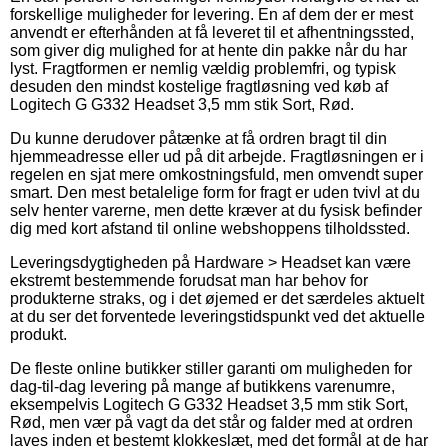
forskellige muligheder for levering. En af dem der er mest
anvendt er efterhånden at få leveret til et afhentningssted,
som giver dig mulighed for at hente din pakke når du har
lyst. Fragtformen er nemlig vældig problemfri, og typisk
desuden den mindst kostelige fragtløsning ved køb af
Logitech G G332 Headset 3,5 mm stik Sort, Rød.
Du kunne derudover påtænke at få ordren bragt til din
hjemmeadresse eller ud på dit arbejde. Fragtløsningen er i
regelen en sjat mere omkostningsfuld, men omvendt super
smart. Den mest betalelige form for fragt er uden tvivl at du
selv henter varerne, men dette kræver at du fysisk befinder
dig med kort afstand til online webshoppens tilholdssted.
Leveringsdygtigheden på Hardware > Headset kan være
ekstremt bestemmende forudsat man har behov for
produkterne straks, og i det øjemed er det særdeles aktuelt
at du ser det forventede leveringstidspunkt ved det aktuelle
produkt.
De fleste online butikker stiller garanti om muligheden for
dag-til-dag levering på mange af butikkens varenumre,
eksempelvis Logitech G G332 Headset 3,5 mm stik Sort,
Rød, men vær på vagt da det står og falder med at ordren
laves inden et bestemt klokkeslæt, med det formål at de har