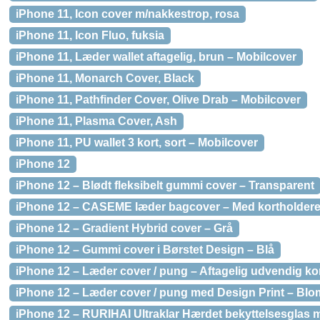
iPhone 11, Icon cover m/nakkestrop, rosa
iPhone 11, Icon Fluo, fuksia
iPhone 11, Læder wallet aftagelig, brun – Mobilcover
iPhone 11, Monarch Cover, Black
iPhone 11, Pathfinder Cover, Olive Drab – Mobilcover
iPhone 11, Plasma Cover, Ash
iPhone 11, PU wallet 3 kort, sort – Mobilcover
iPhone 12
iPhone 12 – Blødt fleksibelt gummi cover – Transparent
iPhone 12 – CASEME læder bagcover – Med kortholdere
iPhone 12 – Gradient Hybrid cover – Grå
iPhone 12 – Gummi cover i Børstet Design – Blå
iPhone 12 – Læder cover / pung – Aftagelig udvendig kor
iPhone 12 – Læder cover / pung med Design Print – Blo
iPhone 12 – RURIHAI Ultraklar Hærdet bekyttelsesglas