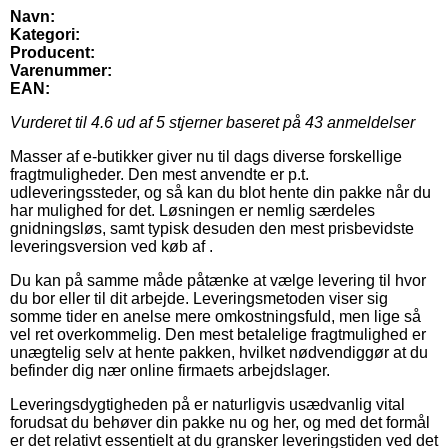
Navn:
Kategori:
Producent:
Varenummer:
EAN:
Vurderet til
4.6
ud af 5 stjerner baseret på
43
anmeldelser
Masser af e-butikker giver nu til dags diverse forskellige
fragtmuligheder. Den mest anvendte er p.t.
udleveringssteder, og så kan du blot hente din pakke når du
har mulighed for det. Løsningen er nemlig særdeles
gnidningsløs, samt typisk desuden den mest prisbevidste
leveringsversion ved køb af .
Du kan på samme måde påtænke at vælge levering til hvor
du bor eller til dit arbejde. Leveringsmetoden viser sig
somme tider en anelse mere omkostningsfuld, men lige så
vel ret overkommelig. Den mest betalelige fragtmulighed er
unægtelig selv at hente pakken, hvilket nødvendiggør at du
befinder dig nær online firmaets arbejdslager.
Leveringsdygtigheden på er naturligvis usædvanlig vital
forudsat du behøver din pakke nu og her, og med det formål
er det relativt essentielt at du gransker leveringstiden ved det