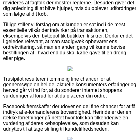
revideres af fagfolk der mestrer reglerne. Desuden giver det
dig anledning til at blive hjulpet, hvis du oplever udfordringer
som følge af dit køb.
Tillige stiller vi forslag om at kunden er sat ind i de mest
essentielle vilkår der indvirker på transaktionen,
eksempelvis den byttepolitik butikken tilsikrer. Derfor er det
ligeledes relevant, at man stadigvæk opbevarer ens
ordrekvittering, så man en anden gang vil kunne bevise
bestillingen af , hvad end du skal købe gave til en dreng
eller pige.
Trustpilot resulterer i temmelig fine chancer for at
gennemsøge en hel del aktuelle konsumenters erfaringer og
herved går vi ind for, at du sonderer internet shoppens
vurderinger af forud for at du placerer din ordre.
Facebook fremskaffer derudover en del fine chancer for at få
indtryk af e-forhandlerens troværdighed. Herinde er der en
række forretninger på nettet hvor folk kan tilkendegive en
vurdering af deres købsoplevelse, som desuden kan
udnyttes til at tage stilling til kundetilfredsheden.