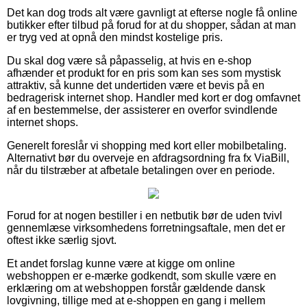
Det kan dog trods alt være gavnligt at efterse nogle få online
butikker efter tilbud på forud for at du shopper, sådan at man
er tryg ved at opnå den mindst kostelige pris.
Du skal dog være så påpasselig, at hvis en e-shop
afhænder et produkt for en pris som kan ses som mystisk
attraktiv, så kunne det undertiden være et bevis på en
bedragerisk internet shop. Handler med kort er dog omfavnet
af en bestemmelse, der assisterer en overfor svindlende
internet shops.
Generelt foreslår vi shopping med kort eller mobilbetaling.
Alternativt bør du overveje en afdragsordning fra fx ViaBill,
når du tilstræber at afbetale betalingen over en periode.
Forud for at nogen bestiller i en netbutik bør de uden tvivl
gennemlæse virksomhedens forretningsaftale, men det er
oftest ikke særlig sjovt.
Et andet forslag kunne være at kigge om online
webshoppen er e-mærke godkendt, som skulle være en
erklæring om at webshoppen forstår gældende dansk
lovgivning, tillige med at e-shoppen en gang i mellem