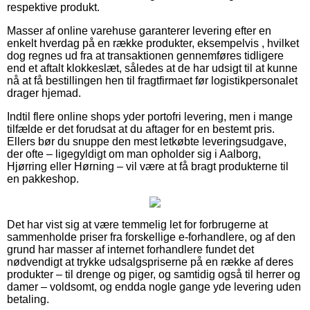
respektive produkt.
Masser af online varehuse garanterer levering efter en
enkelt hverdag på en række produkter, eksempelvis , hvilket
dog regnes ud fra at transaktionen gennemføres tidligere
end et aftalt klokkeslæt, således at de har udsigt til at kunne
nå at få bestillingen hen til fragtfirmaet før logistikpersonalet
drager hjemad.
Indtil flere online shops yder portofri levering, men i mange
tilfælde er det forudsat at du aftager for en bestemt pris.
Ellers bør du snuppe den mest letkøbte leveringsudgave,
der ofte – ligegyldigt om man opholder sig i Aalborg,
Hjørring eller Hørning – vil være at få bragt produkterne til
en pakkeshop.
Det har vist sig at være temmelig let for forbrugerne at
sammenholde priser fra forskellige e-forhandlere, og af den
grund har masser af internet forhandlere fundet det
nødvendigt at trykke udsalgspriserne på en række af deres
produkter – til drenge og piger, og samtidig også til herrer og
damer – voldsomt, og endda nogle gange yde levering uden
betaling.