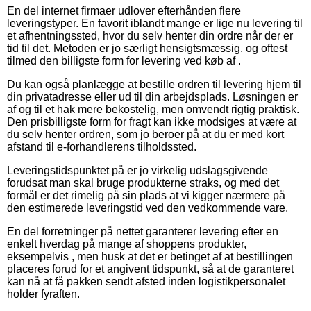
En del internet firmaer udlover efterhånden flere
leveringstyper. En favorit iblandt mange er lige nu levering til
et afhentningssted, hvor du selv henter din ordre når der er
tid til det. Metoden er jo særligt hensigtsmæssig, og oftest
tilmed den billigste form for levering ved køb af .
Du kan også planlægge at bestille ordren til levering hjem til
din privatadresse eller ud til din arbejdsplads. Løsningen er
af og til et hak mere bekostelig, men omvendt rigtig praktisk.
Den prisbilligste form for fragt kan ikke modsiges at være at
du selv henter ordren, som jo beroer på at du er med kort
afstand til e-forhandlerens tilholdssted.
Leveringstidspunktet på er jo virkelig udslagsgivende
forudsat man skal bruge produkterne straks, og med det
formål er det rimelig på sin plads at vi kigger nærmere på
den estimerede leveringstid ved den vedkommende vare.
En del forretninger på nettet garanterer levering efter en
enkelt hverdag på mange af shoppens produkter,
eksempelvis , men husk at det er betinget af at bestillingen
placeres forud for et angivent tidspunkt, så at de garanteret
kan nå at få pakken sendt afsted inden logistikpersonalet
holder fyraften.