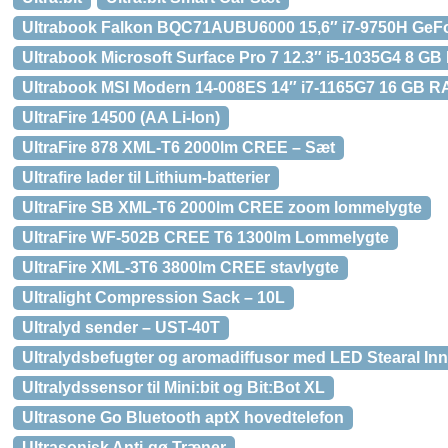
Ultrabook Falkon BQC71AUBU6000 15,6″ i7-9750H GeF
Ultrabook Microsoft Surface Pro 7 12.3″ i5-1035G4 8 G
Ultrabook MSI Modern 14-008ES 14″ i7-1165G7 16 GB 
UltraFire 14500 (AA Li-Ion)
UltraFire 878 XML-T6 2000lm CREE – Sæt
Ultrafire lader til Lithium-batterier
UltraFire SB XML-T6 2000lm CREE zoom lommelygte
UltraFire WF-502B CREE T6 1300lm Lommelygte
UltraFire XML-3T6 3800lm CREE stavlygte
Ultralight Compression Sack – 10L
Ultralyd sender – UST-40T
Ultralydsbefugter og aromadiffusor med LED Stearal I
Ultralydssensor til Mini:bit og Bit:Bot XL
Ultrasone Go Bluetooth aptX hovedtelefon
Ultrasonisk Anti-gø Træner