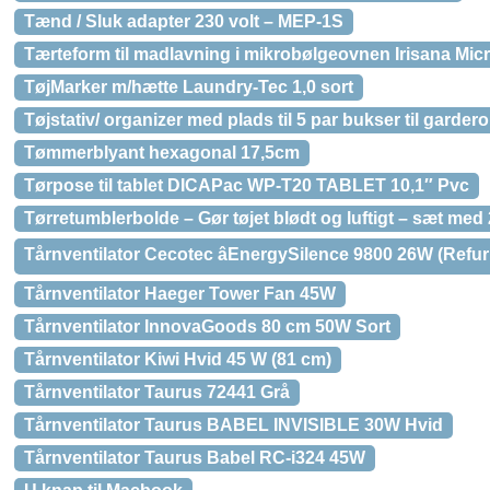
Tænd / Sluk adapter 230 volt – MEP-1S
Tærteform til madlavning i mikrobølgeovnen Irisana Mic
TøjMarker m/hætte Laundry-Tec 1,0 sort
Tøjstativ/ organizer med plads til 5 par bukser til gardero
Tømmerblyant hexagonal 17,5cm
Tørpose til tablet DICAPac WP-T20 TABLET 10,1″ Pvc
Tørretumblerbolde – Gør tøjet blødt og luftigt – sæt med 
Tårnventilator Cecotec âEnergySilence 9800 26W (Refu
Tårnventilator Haeger Tower Fan 45W
Tårnventilator InnovaGoods 80 cm 50W Sort
Tårnventilator Kiwi Hvid 45 W (81 cm)
Tårnventilator Taurus 72441 Grå
Tårnventilator Taurus BABEL INVISIBLE 30W Hvid
Tårnventilator Taurus Babel RC-i324 45W