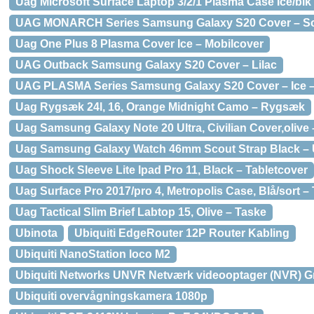
Uag Microsoft Surface Laptop 3/2/1 Plasma Case Ice/blk
UAG MONARCH Series Samsung Galaxy S20 Cover – So
Uag One Plus 8 Plasma Cover Ice – Mobilcover
UAG Outback Samsung Galaxy S20 Cover – Lilac
UAG PLASMA Series Samsung Galaxy S20 Cover – Ice 
Uag Rygsæk 24l, 16, Orange Midnight Camo – Rygsæk
Uag Samsung Galaxy Note 20 Ultra, Civilian Cover,olive
Uag Samsung Galaxy Watch 46mm Scout Strap Black – 
Uag Shock Sleeve Lite Ipad Pro 11, Black – Tabletcover
Uag Surface Pro 2017/pro 4, Metropolis Case, Blå/sort – 
Uag Tactical Slim Brief Labtop 15, Olive – Taske
Ubinota
Ubiquiti EdgeRouter 12P Router Kabling
Ubiquiti NanoStation loco M2
Ubiquiti Networks UNVR Netværk videooptager (NVR) G
Ubiquiti overvågningskamera 1080p