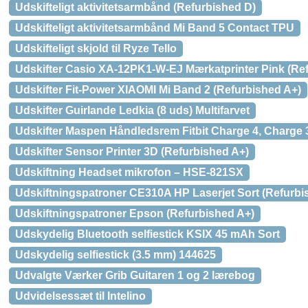
Udskifteligt aktivitetsarmbånd (Refurbished D)
Udskifteligt aktivitetsarmbånd Mi Band 5 Contact TPU
Udskifteligt skjold til Ryze Tello
Udskifter Casio XA-12PK1-W-EJ Mærkatprinter Pink (Re
Udskifter Fit-Power XIAOMI Mi Band 2 (Refurbished A+)
Udskifter Guirlande Ledkia (8 uds) Multifarvet
Udskifter Maspen Håndledsrem Fitbit Charge 4, Charge 3
Udskifter Sensor Printer 3D (Refurbished A+)
Udskiftning Headset mikrofon – HSE-821SX
Udskiftningspatroner CE310A HP Laserjet Sort (Refurbi
Udskiftningspatroner Epson (Refurbished A+)
Udskydelig Bluetooth selfiestick KSIX 45 mAh Sort
Udskydelig selfiestick (3.5 mm) 144625
Udvalgte Værker Grib Guitaren 1 og 2 lærebog
Udvidelsessæt til Intelino