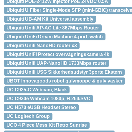
Ubiquiti POE-2412W Injector PoE 24VDC 0.5A
Ubiquiti U Fiber Single-Mode SFP (mini-GBIC) transceiv
Ubiquiti UB-AM Kit Universal assembly
Ubiquiti Unifi AP-AC Lite 867Mbps Router
Ubiquiti UniFi Dream Machine 4-port switch
Ubiquiti Unifi NanoHD router x3
Ubiquiti UniFi Protect overvågningskamera 4k
Ubiquiti Unifi UAP-NanoHD 1733Mbps router
Ubiquiti Unifi USG Sikkerhedsudstyr 3porte Ekstern
UBOT Innovagoods robot gulvmoppe & gulv vasker
UC C925-C Webcam, Black
UC C930e Webcam 1080p, H.264/SVC
UC H570 eUSB Headset Stereo
UC Logitech Group
UCO 4 Piece Mess Kit Retro Sunrise