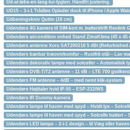
Ud-at-løbe-en-lang-tur-lygten. Håndfri justering.
UD15 – 3-i-1 Trådløs Oplader dock til iPhone / Apple Wat
Udbeningskniv Quttin (16 cm)
Udendørs 4G kamera til SIM-kort m. batteridrift Reolink 
Udendørs aircondition enhed Stand ZimaKlima (45 x 45 
Udendørs antenne Xoro SAT200216 5 dBi (Refurbished 
Udendørs bærbar træovn/komfur – Rustfrit stål – Lav m
Udendørs dekorativ lampe med solceller – Automatisk l
Udendørs DVB-T/T2 antenne – 11 dB – LTE 700 godkend
Udendørs FM antenne – 4dB – med nemt klik-system
Udendørs Højttaler hvid IP-55 – ESP-232/WS
Udendørs IR Dummy-kamera
Udendørs lampe til haven med spyd – Hvidt lys – Solcell
Udendørs lampe til haven med spyd – Solcelle batteri – 
Udendørs LED lampe – 2-i-1 design – til Væg eller hav