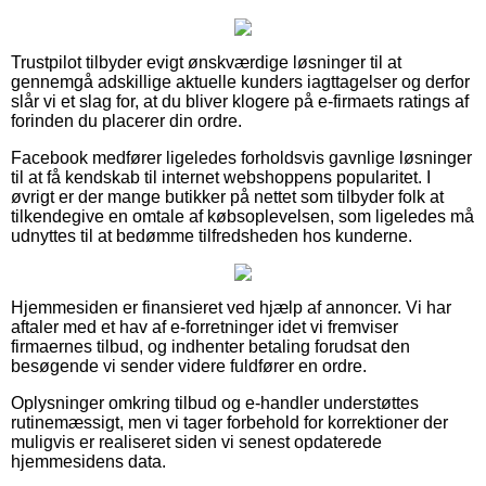
Trustpilot tilbyder evigt ønskværdige løsninger til at
gennemgå adskillige aktuelle kunders iagttagelser og derfor
slår vi et slag for, at du bliver klogere på e-firmaets ratings af
forinden du placerer din ordre.
Facebook medfører ligeledes forholdsvis gavnlige løsninger
til at få kendskab til internet webshoppens popularitet. I
øvrigt er der mange butikker på nettet som tilbyder folk at
tilkendegive en omtale af købsoplevelsen, som ligeledes må
udnyttes til at bedømme tilfredsheden hos kunderne.
Hjemmesiden er finansieret ved hjælp af annoncer. Vi har
aftaler med et hav af e-forretninger idet vi fremviser
firmaernes tilbud, og indhenter betaling forudsat den
besøgende vi sender videre fuldfører en ordre.
Oplysninger omkring tilbud og e-handler understøttes
rutinemæssigt, men vi tager forbehold for korrektioner der
muligvis er realiseret siden vi senest opdaterede
hjemmesidens data.