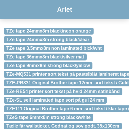
Arlet
TZe tape 24mmx8m black/neon orange
TZe tape 24mmx8m strong black/clear
TZe tape 3,5mmx8m non laminated blck/wht
TZe tape 36mmx8m black/silver mat
TZe tape 9mmx8m strong black/yellow
TZe-MQ531 printer sort tekst på pastelblåt lamineret tap
TZE-PR831 Original Brother tape 12mm. sort tekst / Guld 
TZe-RE54 printer sort tekst på hvid 24mm satinbånd
TZe-SL self laminated tape sort på gul 24 mm
TZE111 Original Brother tape 6 mm. sort tekst / klar tape (
TZeS tape 6mmx8m strong black/white
Tælle får wallsticker. Godnat og sov godt. 35x130cm