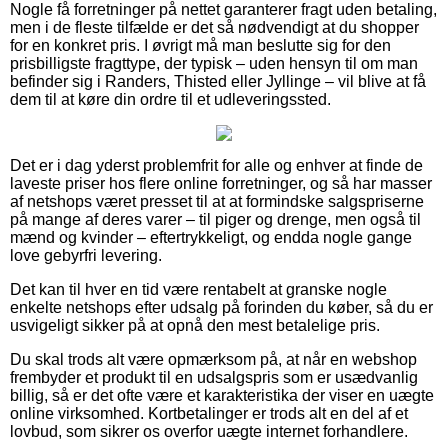
Nogle få forretninger på nettet garanterer fragt uden betaling,
men i de fleste tilfælde er det så nødvendigt at du shopper
for en konkret pris. I øvrigt må man beslutte sig for den
prisbilligste fragttype, der typisk – uden hensyn til om man
befinder sig i Randers, Thisted eller Jyllinge – vil blive at få
dem til at køre din ordre til et udleveringssted.
Det er i dag yderst problemfrit for alle og enhver at finde de
laveste priser hos flere online forretninger, og så har masser
af netshops været presset til at at formindske salgspriserne
på mange af deres varer – til piger og drenge, men også til
mænd og kvinder – eftertrykkeligt, og endda nogle gange
love gebyrfri levering.
Det kan til hver en tid være rentabelt at granske nogle
enkelte netshops efter udsalg på forinden du køber, så du er
usvigeligt sikker på at opnå den mest betalelige pris.
Du skal trods alt være opmærksom på, at når en webshop
frembyder et produkt til en udsalgspris som er usædvanlig
billig, så er det ofte være et karakteristika der viser en uægte
online virksomhed. Kortbetalinger er trods alt en del af et
lovbud, som sikrer os overfor uægte internet forhandlere.