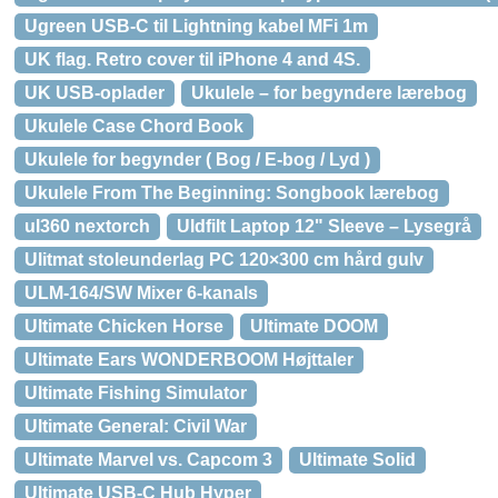
Ugreen USB-C til Lightning kabel MFi 1m
UK flag. Retro cover til iPhone 4 and 4S.
UK USB-oplader
Ukulele – for begyndere lærebog
Ukulele Case Chord Book
Ukulele for begynder ( Bog / E-bog / Lyd )
Ukulele From The Beginning: Songbook lærebog
ul360 nextorch
Uldfilt Laptop 12" Sleeve – Lysegrå
Ulitmat stoleunderlag PC 120×300 cm hård gulv
ULM-164/SW Mixer 6-kanals
Ultimate Chicken Horse
Ultimate DOOM
Ultimate Ears WONDERBOOM Højttaler
Ultimate Fishing Simulator
Ultimate General: Civil War
Ultimate Marvel vs. Capcom 3
Ultimate Solid
Ultimate USB-C Hub Hyper