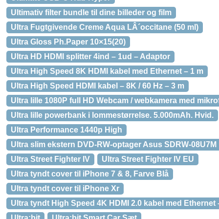
Ultimativ filter bundle til dine billeder og film
Ultra Fugtgivende Creme Aqua LÂ´occitane (50 ml)
Ultra Gloss Ph.Paper 10×15(20)
Ultra HD HDMI splitter 4ind – 1ud – Adaptor
Ultra High Speed 8K HDMI kabel med Ethernet – 1 m
Ultra High Speed HDMI kabel – 8K / 60 Hz – 3 m
Ultra lille 1080P full HD Webcam / webkamera med mikro
Ultra lille powerbank i lommestørrelse. 5.000mAh. Hvid.
Ultra Performance 1440p High
Ultra slim ekstern DVD-RW-optager Asus SDRW-08U7M
Ultra Street Fighter IV
Ultra Street Fighter IV EU
Ultra tyndt cover til iPhone 7 & 8, Farve Blå
Ultra tyndt cover til iPhone Xr
Ultra tyndt High Speed 4K HDMI 2.0 kabel med Ethernet 
Ultra:bit
Ultra:bit Smart Car Sæt