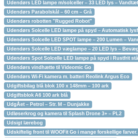
Udendørs LED lampe m/solceller – 33 LED lys – Vandtæt
Udendørs Parabolskål – 60 cm – Grå
Udendørs robotten "Rugged Robot"
Udendørs Solcelle LED lampe på spyd – Automatisk lysf
Udendørs Solcelle LED SPOT lampe – 200 Lumen – Vand
Udendørs Solcelle LED væglampe – 20 LED lys – Bevæg
Udendørs Spot Solcelle LED lampe på spyd i Rustfrit stå
Udendørs vindhætte til Videomic Go
Udendørs Wi-Fi kamera m. batteri Reolink Argus Eco
Udgiftsbilag blå blok 100 x 148mm – 100 ark
Udgiftsblok A6 100 ark blå
UdgÅet – Petrol – Str. M – Dunjakke
Udløserkrog og kamera til Splash Drone 3+ – PL2
Udsigt lærebog
Udskiftelig front til WOOFit Go i mange forskellige farver.