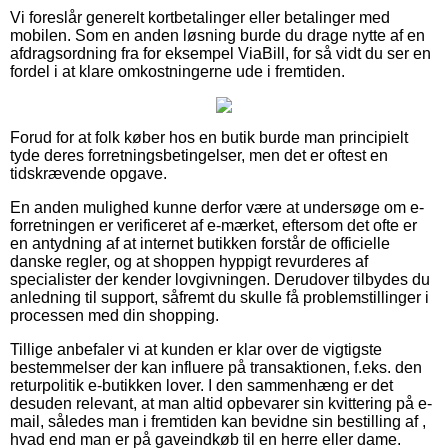
Vi foreslår generelt kortbetalinger eller betalinger med
mobilen. Som en anden løsning burde du drage nytte af en
afdragsordning fra for eksempel ViaBill, for så vidt du ser en
fordel i at klare omkostningerne ude i fremtiden.
Forud for at folk køber hos en butik burde man principielt
tyde deres forretningsbetingelser, men det er oftest en
tidskrævende opgave.
En anden mulighed kunne derfor være at undersøge om e-
forretningen er verificeret af e-mærket, eftersom det ofte er
en antydning af at internet butikken forstår de officielle
danske regler, og at shoppen hyppigt revurderes af
specialister der kender lovgivningen. Derudover tilbydes du
anledning til support, såfremt du skulle få problemstillinger i
processen med din shopping.
Tillige anbefaler vi at kunden er klar over de vigtigste
bestemmelser der kan influere på transaktionen, f.eks. den
returpolitik e-butikken lover. I den sammenhæng er det
desuden relevant, at man altid opbevarer sin kvittering på e-
mail, således man i fremtiden kan bevidne sin bestilling af ,
hvad end man er på gaveindkøb til en herre eller dame.