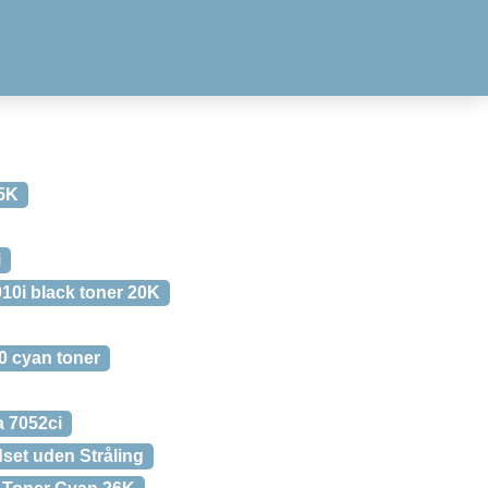
35K
i
10i black toner 20K
 cyan toner
 7052ci
set uden Stråling