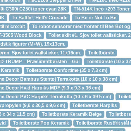
 mikrofon
TMC2100 Stepper Driver
TN-216C Ineo +220
i C300i C250i toner cyan 28K
TN-514K Ineo +203 Toner
6K
To Battle!: Hell’s Crusade
To Be or Not To Be
til micro:bit
To robot-sensorer med fronter til Bee-Bot og
T-3505 Wood Block
Toilet skilt #1. Sjov toilet wallsticker
ndstik figurer (M+W). 19x13cm.
eren. Sjov toilet wallsticker. 11x16cm.
Toiletbørste
LD TRUMP – Præsidentbørsten – Gul
Toiletbørste (10 x 3
s Keramik
Toiletbørste Confortime (35 x 7,3 cm)
e Decor Bambus Stentøj Terrakotta (10 x 10 x 38 cm)
e Decor Hvid Harpiks MDF (9.3 x 9.3 x 36 cm)
e Decor PVC Harpiks Terrakotta (10 x 6 x 39.5 cm)
Toile
propylen (9,6 x 36,5 x 9,6 cm)
Toiletbørste Harpiks
5 x 34 x 11,5 cm)
Toiletbørste Keramik Beige
Toiletbørs
vid
Toiletbørste Pop Keramik
Toiletbørste Rustfrit stål 