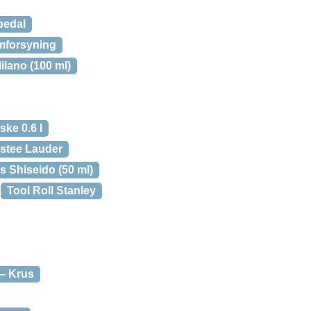
pedal
ømforsyning
ilano (100 ml)
ske 0.6 l
Estee Lauder
 Shiseido (50 ml)
Tool Roll Stanley
 – Krus