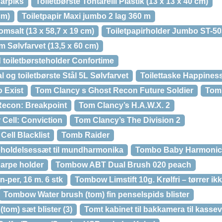
Harpiks
Toiletbørste Tontarelli Plastik (13 x 13 x 40 cm)
cm)
Toiletpapir Maxi jumbo 2 lag 360 m
omsalt (13 x 58,7 x 19 cm)
Toiletpapirholder Jumbo ST-50
m Sølvfarvet (13,5 x 60 cm)
 toiletbørsteholder Confortime
 og toiletbørste Stål 5L Sølvfarvet
Toilettaske Happines
o Exist
Tom Clancy s Ghost Recon Future Soldier
Tom
Recon: Breakpoint
Tom Clancy’s H.A.W.X. 2
 Cell: Conviction
Tom Clancy’s The Division 2
Cell Blacklist
Tomb Raider
eholdelsessæt til mundharmonika
Tombo Baby Harmonic
rpe holder
Tombow ABT Dual Brush 020 peach
-per, 16 m. 6 stk
Tombow Limstift 10g. Krølfri – tørrer ik
Tombow Water brush (tom) fin penselspids blister
om) sæt blister (3)
Tomt kabinet til bakkamera til kasse