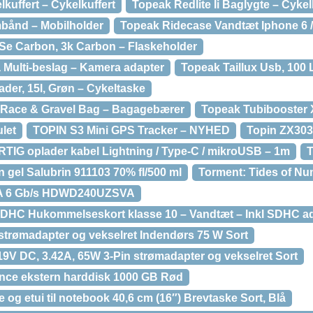
kuffert – Cykelkuffert
Topeak Redlite Ii Baglygte – Cykel
bånd – Mobilholder
Topeak Ridecase Vandtæt Iphone 6 /
Se Carbon, 3k Carbon – Flaskeholder
Multi-beslag – Kamera adapter
Topeak Taillux Usb, 100
der, 15l, Grøn – Cykeltaske
, Race & Gravel Bag – Bagagebærer
Topeak Tubibooster
let
TOPIN S3 Mini GPS Tracker – NYHED
Topin ZX303
TIG oplader kabel Lightning / Type-C / mikroUSB – 1m
T
 gel Salubrin 911103 70% fl/500 ml
Torment: Tides of N
TA 6 Gb/s HDWD240UZSVA
DHC Hukommelseskort klasse 10 – Vandtæt – Inkl SDHC a
trømadapter og vekselret Indendørs 75 W Sort
19V DC, 3.42A, 65W 3-Pin strømadapter og vekselret Sort
nce ekstern harddisk 1000 GB Rød
og etui til notebook 40,6 cm (16″) Brevtaske Sort, Blå