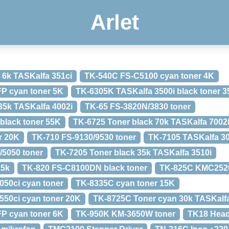
Arlet
 6k TASKalfa 351ci
TK-540C FS-C5100 cyan toner 4K
P cyan toner 5K
TK-6305K TASKalfa 3500i black toner 
35k TASKalfa 4002i
TK-65 FS-3820N/3830 toner
black toner 55K
TK-6725 Toner black 70k TASKalfa 7002
r 20K
TK-710 FS-9130/9530 toner
TK-7105 TASKalfa 30
/5050 toner
TK-7205 Toner black 35k TASKalfa 3510i
15k
TK-820 FS-C8100DN black toner
TK-825C KMC2520
050ci cyan toner
TK-8335C cyan toner 15K
550ci cyan toner 20K
TK-8725C Toner cyan 30k TASKalfa
P cyan toner 6K
TK-950K KM-3650W toner
TK18 Head