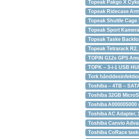
Topeak Pakgo X Cykel
Topeak Ridecase Arm
Topeak Shuttle Cage 
Topeak Sport Kamera 
Topeak Taske Backloa
Topeak Tetrarack R2
TOPIN G12s GPS Amu
TOPK – 3-i-1 USB HUR
Tork hånddesinfektion
Toshiba – 4TB – SA
Toshiba 32GB MicroS
Toshiba A000005000 s
Toshiba AC Adapter, 
Toshiba Canvio Adva
Toshiba CoRace taske 