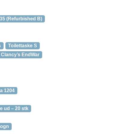
35 (Refurbished B)
s
Toilettaske S
 Clancy’s EndWar
a 1204
ke ud – 20 stk
vogn