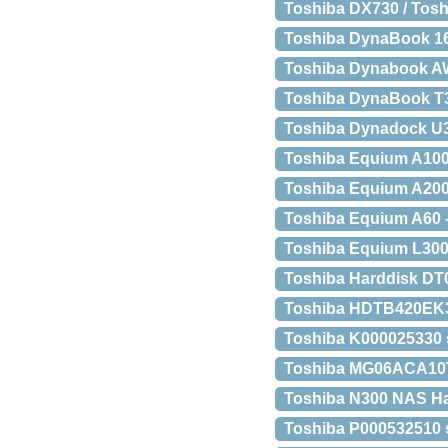
Toshiba DX730 / Tosh
Toshiba DynaBook 160
Toshiba Dynabook AW2
Toshiba DynaBook T30
Toshiba Dynadock U3.0
Toshiba Equium A100,
Toshiba Equium A200 
Toshiba Equium A60 –
Toshiba Equium L300 
Toshiba Harddisk D
Toshiba HDTB420EK3A
Toshiba K000025330 s
Toshiba MG06ACA10T
Toshiba N300 NAS Ha
Toshiba P000532510 s