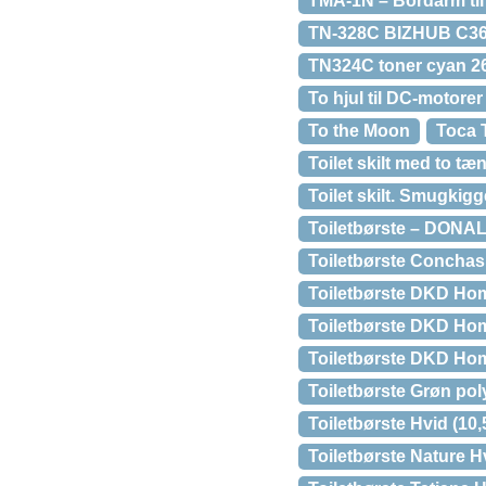
TMA-1N – Bordarm til
TN-328C BIZHUB C360
TN324C toner cyan 2
To hjul til DC-motorer 
To the Moon
Toca 
Toilet skilt med to tæ
Toilet skilt. Smugkigg
Toiletbørste – DONA
Toiletbørste Concha
Toiletbørste DKD Hom
Toiletbørste DKD Hom
Toiletbørste DKD Hom
Toiletbørste Grøn poly
Toiletbørste Hvid (10,
Toiletbørste Nature H