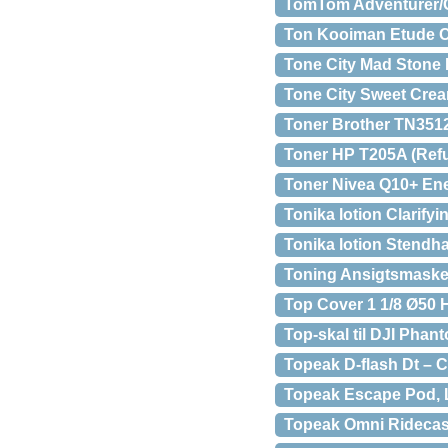
TomTom Adventurer/G
Ton Kooiman Etude C
Tone City Mad Stone 
Tone City Sweet Crea
Toner Brother TN351
Toner HP T205A (Ref
Toner Nivea Q10+ Ener
Tonika lotion Clarifyi
Tonika lotion Stendhal
Toning Ansigtsmaske
Top Cover 1 1/8 Ø50 
Top-skal til DJI Phan
Topeak D-flash Dt –
Topeak Escape Pod, 
Topeak Omni Ridecas