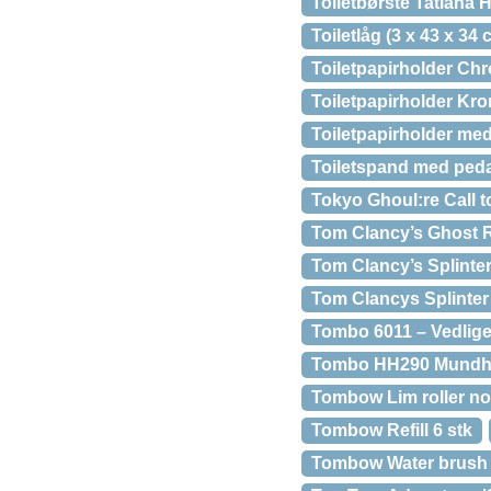
Toiletbørste Tatiana 
Toiletlåg (3 x 43 x 34 
Toiletpapirholder Chr
Toiletpapirholder Kro
Toiletpapirholder med
Toiletspand med pedal
Tokyo Ghoul:re Call t
Tom Clancy’s Ghost 
Tom Clancy’s Splinter
Tom Clancys Splinter 
Tombo 6011 – Vedlig
Tombo HH290 Mundha
Tombow Lim roller non
Tombow Refill 6 stk
Tombow Water brush (t