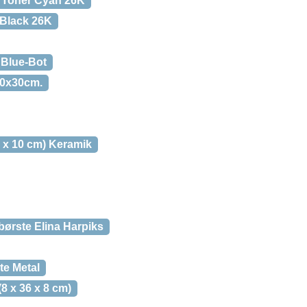
 Toner Cyan 26K
 Black 26K
 Blue-Bot
. 20x30cm.
2 x 10 cm) Keramik
tbørste Elina Harpiks
te Metal
(8 x 36 x 8 cm)