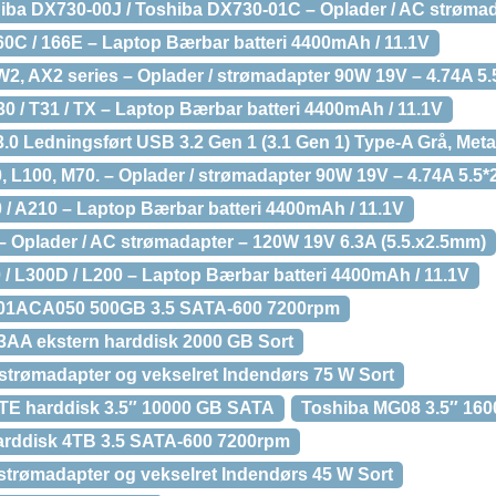
iba DX730-00J / Toshiba DX730-01C – Oplader / AC strømad
C / 166E – Laptop Bærbar batteri 4400mAh / 11.1V
, AX2 series – Oplader / strømadapter 90W 19V – 4.74A 5
 / T31 / TX – Laptop Bærbar batteri 4400mAh / 11.1V
 Ledningsført USB 3.2 Gen 1 (3.1 Gen 1) Type-A Grå, Metalli
 L100, M70. – Oplader / strømadapter 90W 19V – 4.74A 5.5
/ A210 – Laptop Bærbar batteri 4400mAh / 11.1V
 Oplader / AC strømadapter – 120W 19V 6.3A (5.5.x2.5mm)
/ L300D / L200 – Laptop Bærbar batteri 4400mAh / 11.1V
T01ACA050 500GB 3.5 SATA-600 7200rpm
A ekstern harddisk 2000 GB Sort
trømadapter og vekselret Indendørs 75 W Sort
E harddisk 3.5″ 10000 GB SATA
Toshiba MG08 3.5″ 1600
rddisk 4TB 3.5 SATA-600 7200rpm
trømadapter og vekselret Indendørs 45 W Sort