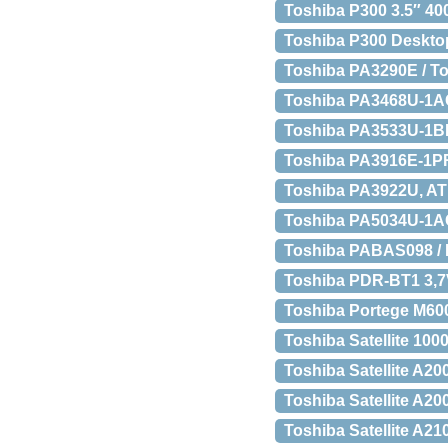
Toshiba P300 3.5″ 400
Toshiba P300 Deskto
Toshiba PA3290E / To
Toshiba PA3468U-1AC
Toshiba PA3533U-1BR
Toshiba PA3916E-1PR
Toshiba PA3922U, AT1
Toshiba PA5034U-1AC
Toshiba PABAS098 / 
Toshiba PDR-BT1 3,
Toshiba Portege M600
Toshiba Satellite 100
Toshiba Satellite A20
Toshiba Satellite A20
Toshiba Satellite A21