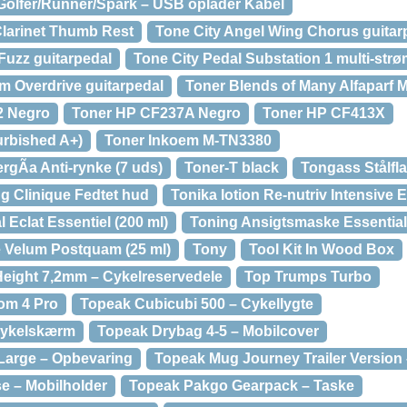
olfer/Runner/Spark – USB oplader Kabel
larinet Thumb Rest
Tone City Angel Wing Chorus guitar
Fuzz guitarpedal
Tone City Pedal Substation 1 multi-str
m Overdrive guitarpedal
Toner Blends of Many Alfaparf M
2 Negro
Toner HP CF237A Negro
Toner HP CF413X
urbished A+)
Toner Inkoem M-TN3380
gÃ­a Anti-rynke (7 uds)
Toner-T black
Tongass Stålfla
ng Clinique Fedtet hud
Tonika lotion Re-nutriv Intensive 
 Eclat Essentiel (200 ml)
Toning Ansigtsmaske Essentials
 Velum Postquam (25 ml)
Tony
Tool Kit In Wood Box
Height 7,2mm – Cykelreservedele
Top Trumps Turbo
tom 4 Pro
Topeak Cubicubi 500 – Cykellygte
 Cykelskærm
Topeak Drybag 4-5 – Mobilcover
Large – Opbevaring
Topeak Mug Journey Trailer Version
e – Mobilholder
Topeak Pakgo Gearpack – Taske