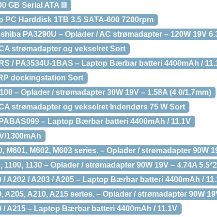
0 GB Serial ATA III
p PC Harddisk 1TB 3.5 SATA-600 7200rpm
shiba PA3290U – Oplader / AC strømadapter – 120W 19V 6.
A strømadapter og vekselret Sort
S / PA3534U-1BAS – Laptop Bærbar batteri 4400mAh / 11.
P dockingstation Sort
00 – Oplader / strømadapter 30W 19V – 1.58A (4.0/1.7mm)
A strømadapter og vekselret Indendørs 75 W Sort
PABAS099 – Laptop Bærbar batteri 4400mAh / 11.1V
7V/1300mAh
, M601, M602, M603 series. – Oplader / strømadapter 90W 1
0, 1100, 1130 – Oplader / strømadapter 90W 19V – 4.74A 5.5
0 / A202 / A203 / A205 – Laptop Bærbar batteri 4400mAh / 11
0, A205, A210, A215 series. – Oplader / strømadapter 90W 1
0 / A215 – Laptop Bærbar batteri 4400mAh / 11.1V