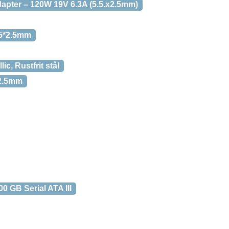
apter – 120W 19V 6.3A (5.5.x2.5mm)
.5*2.5mm
c, Rustfrit stål
*2.5mm
0 GB Serial ATA III