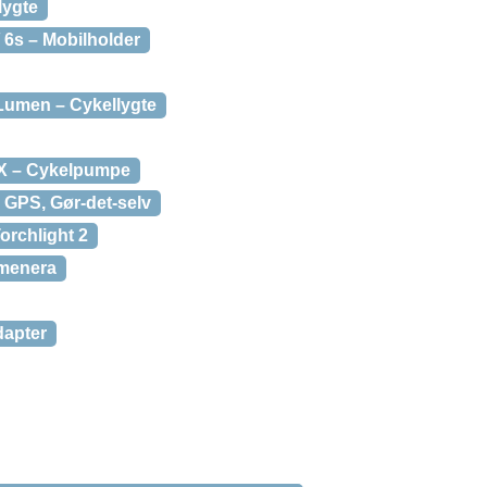
lygte
 6s – Mobilholder
 Lumen – Cykellygte
 X – Cykelpumpe
 GPS, Gør-det-selv
orchlight 2
umenera
dapter