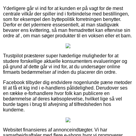
Yderligere går vi ind for at kunden er på vagt for de mest
centrale vilkår der spiller ind i forbindelse med bestillingen,
som for eksempel den byttepolitik forretningen benytter.
Derfor er det ydermere essesentielt, at man stadigvæk
bevarer ens kvittering, så man fremadrettet kan eftervise sin
ordre af , om man søger produkter til en voksen eller et barn.
Trustpilot præsterer super hæderlige muligheder for at
studere forskellige aktuelle konsumenters evalueringer og
på grund af dette går vi ind for, at du undersøger online
firmaets bedømmelser af inden du placerer din ordre.
Facebook tilbyder dig endvidere nogenlunde pæne metoder
til at få et kig ind i e-handlens pålidelighed. Derudover ses
en række e-forhandlere hvor folk kan publicere en
bedømmelse af deres købsoplevelse, hvilket lige så vel
burde tages i brug til afvejning af tilfredsheden hos
kunderne.
Websitet finansieres af annonceindtægter. Vi har
samarbejdsaftaler med flere e-shops hvor vi promoverer