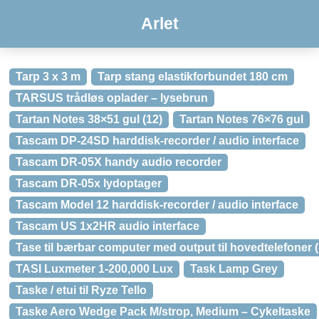
Arlet
Tarp 3 x 3 m
Tarp stang elastikforbundet 180 cm
TARSUS trådløs oplader – lysebrun
Tartan Notes 38×51 gul (12)
Tartan Notes 76×76 gul
Tascam DP-24SD harddisk-recorder / audio interface
Tascam DR-05X handy audio recorder
Tascam DR-05x lydoptager
Tascam Model 12 harddisk-recorder / audio interface
Tascam US 1x2HR audio interface
Tase til bærbar computer med output til hovedtelefoner 
TASI Luxmeter 1-200,000 Lux
Task Lamp Grey
Taske / etui til Ryze Tello
Taske Aero Wedge Pack M/strop, Medium – Cykeltaske