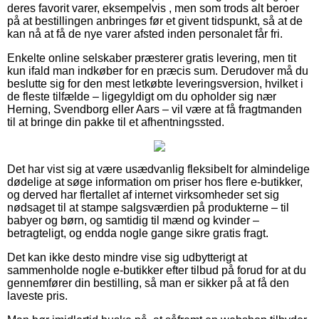
deres favorit varer, eksempelvis , men som trods alt beroer
på at bestillingen anbringes før et givent tidspunkt, så at de
kan nå at få de nye varer afsted inden personalet får fri.
Enkelte online selskaber præsterer gratis levering, men tit
kun ifald man indkøber for en præcis sum. Derudover må du
beslutte sig for den mest letkøbte leveringsversion, hvilket i
de fleste tilfælde – ligegyldigt om du opholder sig nær
Herning, Svendborg eller Aars – vil være at få fragtmanden
til at bringe din pakke til et afhentningssted.
Det har vist sig at være usædvanlig fleksibelt for almindelige
dødelige at søge information om priser hos flere e-butikker,
og derved har flertallet af internet virksomheder set sig
nødsaget til at stampe salgsværdien på produkterne – til
babyer og børn, og samtidig til mænd og kvinder –
betragteligt, og endda nogle gange sikre gratis fragt.
Det kan ikke desto mindre vise sig udbytterigt at
sammenholde nogle e-butikker efter tilbud på forud for at du
gennemfører din bestilling, så man er sikker på at få den
laveste pris.