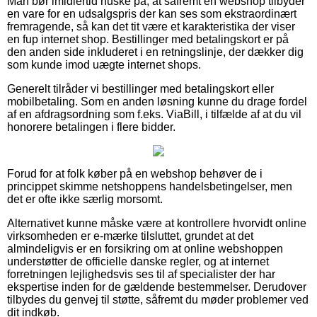
Man bør imidlertid huske på, at såfremt en webshop tilbyder
en vare for en udsalgspris der kan ses som ekstraordinært
fremragende, så kan det tit være et karakteristika der viser
en fup internet shop. Bestillinger med betalingskort er på
den anden side inkluderet i en retningslinje, der dækker dig
som kunde imod uægte internet shops.
Generelt tilråder vi bestillinger med betalingskort eller
mobilbetaling. Som en anden løsning kunne du drage fordel
af en afdragsordning som f.eks. ViaBill, i tilfælde af at du vil
honorere betalingen i flere bidder.
Forud for at folk køber på en webshop behøver de i
princippet skimme netshoppens handelsbetingelser, men
det er ofte ikke særlig morsomt.
Alternativet kunne måske være at kontrollere hvorvidt online
virksomheden er e-mærke tilsluttet, grundet at det
almindeligvis er en forsikring om at online webshoppen
understøtter de officielle danske regler, og at internet
forretningen lejlighedsvis ses til af specialister der har
ekspertise inden for de gældende bestemmelser. Derudover
tilbydes du genvej til støtte, såfremt du møder problemer ved
dit indkøb.