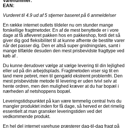
Varenummer:
EAN:
Vurderet til
4.9
ud af 5 stjerner baseret på
6
anmeldelser
En række internet outlets tildeler nu om stunder mange
forskellige fragtmetoder. En af de mest benyttede er i vore
dage at få afleveret pakken hos en pakkeshop, fordi det så
giver dig god fleksibilitet til at kunne afhente de bestilte varer
når det passer dig. Den er altså super gnidningsløs, samt i
mange tilfælde desuden den mest prisbevidste fragttype ved
køb af .
Du kunne derudover vælge at vælge levering til din lejlighed
eller ud på din arbejdsplads. Fragtmetoden viser sig tit en
tand mere pebret, men til gengæld ekstremt problemfri. Den
mest prisbevidste metode til levering er uden tvivl selv at
hente ordren, men den mulighed kræver at du har bopæl i
nærheden af netshoppens bopæl.
Leveringstidspunktet på kan være temmelig central hvis du
mangler produktet inden for få dage, så herved er det rimelig
essentielt at man gransker leveringstiden ved det
vedkommende produkt.
En hel del internet varehuse præsterer dag-til-dag fragt på