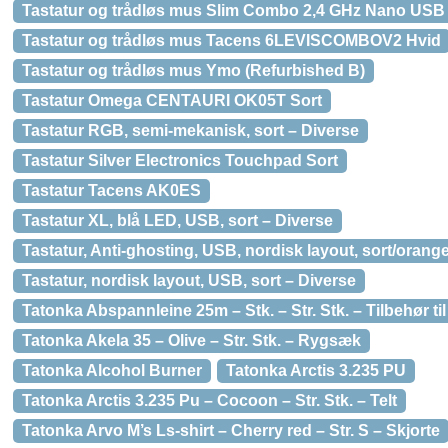
Tastatur og trådløs mus Slim Combo 2,4 GHz Nano USB 
Tastatur og trådløs mus Tacens 6LEVISCOMBOV2 Hvid
Tastatur og trådløs mus Ymo (Refurbished B)
Tastatur Omega CENTAURI OK05T Sort
Tastatur RGB, semi-mekanisk, sort – Diverse
Tastatur Silver Electronics Touchpad Sort
Tastatur Tacens AK0ES
Tastatur XL, blå LED, USB, sort – Diverse
Tastatur, Anti-ghosting, USB, nordisk layout, sort/orang
Tastatur, nordisk layout, USB, sort – Diverse
Tatonka Abspannleine 25m – Stk. – Str. Stk. – Tilbehør til 
Tatonka Akela 35 – Olive – Str. Stk. – Rygsæk
Tatonka Alcohol Burner
Tatonka Arctis 3.235 PU
Tatonka Arctis 3.235 Pu – Cocoon – Str. Stk. – Telt
Tatonka Arvo M’s Ls-shirt – Cherry red – Str. S – Skjorte