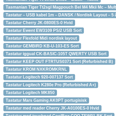
Tasmanian Tiger Tt2sgl Magpouch Bel M4 Mkii Mc – Multi
Tastatur – USB kabel 1m – DANSK / Nordisk Layout – 5 å
Tastatur Cherry JK-0800ES-0 Hvid
Tastatur Ewent EW3109 PS/2 USB Sort
Tastatur Flexfold Midi nordisk layout
Tastatur GEMBIRD KB-U-103-ES Sort
Tastatur iggual CK-BASIC-105T QWERTY USB Sort
Tastatur KEEP OUT FTRTUS0371 Sort (Refurbished B)
Tastatur KROM NXKROMKRNL
Tastatur Logitech 920-007137 Sort
Tastatur Logitech K280e Pro (Refurbished A+)
Tastatur Logitech MK850
Tastatur Mars Gaming AK0PT portugisisk
Tastatur med reader Cherry JK-A0100ES-0 Hvid
Tastatur med touchpad CoolBox COO-TEW01-BK Sort