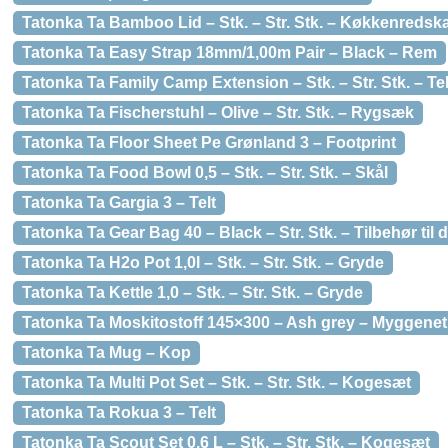
Tatonka Ta Bamboo Lid – Stk. – Str. Stk. – Køkkenredsk
Tatonka Ta Easy Strap 18mm/1,00m Pair – Black – Rem
Tatonka Ta Family Camp Extension – Stk. – Str. Stk. – Tel
Tatonka Ta Fischerstuhl – Olive – Str. Stk. – Rygsæk
Tatonka Ta Floor Sheet Pe Grønland 3 – Footprint
Tatonka Ta Food Bowl 0,5 – Stk. – Str. Stk. – Skål
Tatonka Ta Gargia 3 – Telt
Tatonka Ta Gear Bag 40 – Black – Str. Stk. – Tilbehør til 
Tatonka Ta H2o Pot 1,0l – Stk. – Str. Stk. – Gryde
Tatonka Ta Kettle 1,0 – Stk. – Str. Stk. – Gryde
Tatonka Ta Moskitostoff 145×300 – Ash grey – Myggenet
Tatonka Ta Mug – Kop
Tatonka Ta Multi Pot Set – Stk. – Str. Stk. – Kogesæt
Tatonka Ta Rokua 3 – Telt
Tatonka Ta Scout Set 0,6 L – Stk. – Str. Stk. – Kogesæt