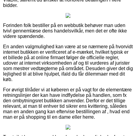
bidder.
Forinden folk bestiller på en webbutik behøver man uden
tvivl gennemlæse dens handelsvilkår, men det er ofte ikke
videre spændende.
En anden valgmulighed kan være at se nærmere på hvorvidt
internet butikken er verificeret af e-mærket, hvilket typisk er
et billede på at online firmaet følger de officielle regler,
udover at internet virksomheden af og til vurderes af jurister
som mestrer vedtægterne på området. Desuden giver det dig
lejlighed til at blive hjulpet, ifald du får dilemmaer med dit
køb.
For øvrigt tilråder vi at køberen er på vagt for de elementære
retningslinjer der kan have indflydelse på handlen, som fx
den ombytningsret butikken anvender. Derfor er det tillige
relevant, at man til enhver tid sikrer ens kvittering, således
man en anden gang kan eftervise bestillingen af , hvad end
man er på shopping til en dame eller herre.