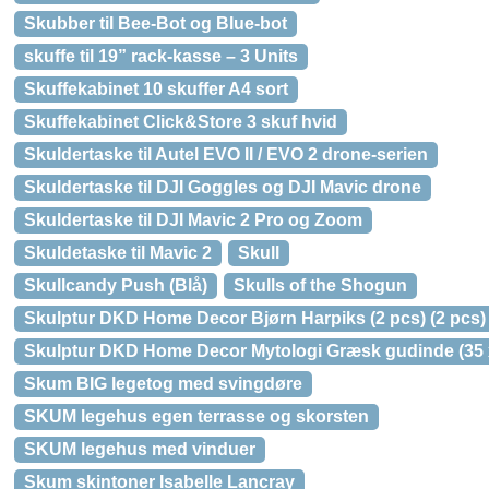
Skubber til Bee-Bot og Blue-bot
skuffe til 19” rack-kasse – 3 Units
Skuffekabinet 10 skuffer A4 sort
Skuffekabinet Click&Store 3 skuf hvid
Skuldertaske til Autel EVO II / EVO 2 drone-serien
Skuldertaske til DJI Goggles og DJI Mavic drone
Skuldertaske til DJI Mavic 2 Pro og Zoom
Skuldetaske til Mavic 2
Skull
Skullcandy Push (Blå)
Skulls of the Shogun
Skulptur DKD Home Decor Bjørn Harpiks (2 pcs) (2 pcs) 
Skulptur DKD Home Decor Mytologi Græsk gudinde (35 x
Skum BIG legetog med svingdøre
SKUM legehus egen terrasse og skorsten
SKUM legehus med vinduer
Skum skintoner Isabelle Lancray