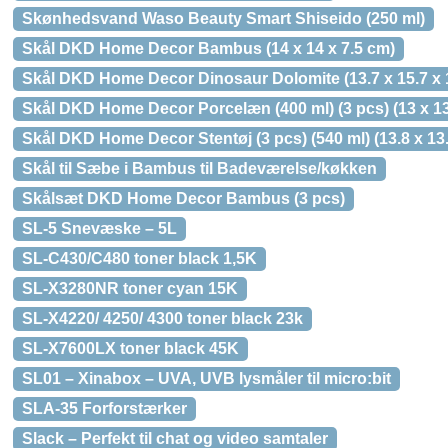
Skønhedsvand Waso Beauty Smart Shiseido (250 ml)
Skål DKD Home Decor Bambus (14 x 14 x 7.5 cm)
Skål DKD Home Decor Dinosaur Dolomite (13.7 x 15.7 x 
Skål DKD Home Decor Porcelæn (400 ml) (3 pcs) (13 x 13
Skål DKD Home Decor Stentøj (3 pcs) (540 ml) (13.8 x 13.
Skål til Sæbe i Bambus til Badeværelse/køkken
Skålsæt DKD Home Decor Bambus (3 pcs)
SL-5 Snevæske – 5L
SL-C430/C480 toner black 1,5K
SL-X3280NR toner cyan 15K
SL-X4220/ 4250/ 4300 toner black 23k
SL-X7600LX toner black 45K
SL01 – Xinabox – UVA, UVB lysmåler til micro:bit
SLA-35 Forforstærker
Slack – Perfekt til chat og video samtaler