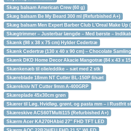
Skæg balsam American Crew (60 g)
Skæg balsam Be My Beard 300 ml (Refurbished A+)
Skæg balsam Men Expert Barber Club L’Oreal Make Up (
Skægtrimmer – Justerbar længde – Med børste – Indikato
Skænk (98 x 38 x 75 cm) Hylder Cedertræ
Skænk Cedertræ (130 x 40 x 90 cm) – Chocolate Samlin
Skænk DKD Home Decor Akacie Mangotræ (84 x 43 x 15
Skænkenæb til olie/eddike – sæt med 2 stk
Skæreblade 18mm NT Cutter BL-150P 6/sæt
Skærekniv NT Cutter 9mm A-400GRP
Skæreplade 45x30cm grøn
Skærer til Løg, Hvidløg, grønt, og pasta mm – i Rustfrit st
Skæreskive ACS60TMulti115 (Refurbished A+)
Skærm Acer KA270HAbid 27″ FHD TFT LED
Skærm AOC 22B2H/EU FHD 21,5″ WLED