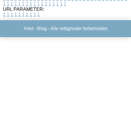
1
1
1
1
1
1
1
1
1
1
1
1
1
1
1
1
1
URL PARAMETER:
1
1
1
1
1
1
1
1
1
1
Arlet -
Blog
- Alle rettigheder forbeholdes