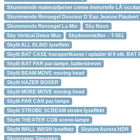
Skummende makeupfjerner creme Immortelle LÂ´occita
Skummende Rensegel Douceur D`Eau Jeanne Piaubert
Skummende Rensegel La Mer
Sky Noon
Sky Vertical Delux Mus
Skydeomskifter – T-561
Skylit ALL BLIND lyseffekt
Skylit BAT CASE transportkasse / oplader til 6 stk. BAT
Skylit BAT PAR par-lampe, batteridrevet
Skylit BEAM MOVE moving head
Skylit HAZER BOXER
Skylit MORE MOVE moving head
Skylit PAR CAN par-lampe
Skylit STROBE SCREAM strobe-lyseffekt
Skylit THEATER COB scene-lampe
Skylit WALL WASH lyseffekt
Skylum Aurora HDR
Skyscraper Simulator