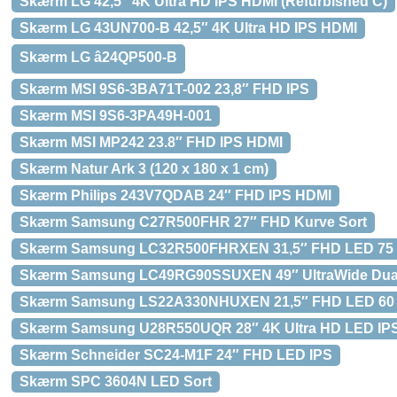
Skærm LG 42,5″ 4K Ultra HD IPS HDMI (Refurbished C)
Skærm LG 43UN700-B 42,5″ 4K Ultra HD IPS HDMI
Skærm LG â24QP500-B
Skærm MSI 9S6-3BA71T-002 23,8″ FHD IPS
Skærm MSI 9S6-3PA49H-001
Skærm MSI MP242 23.8″ FHD IPS HDMI
Skærm Natur Ark 3 (120 x 180 x 1 cm)
Skærm Philips 243V7QDAB 24″ FHD IPS HDMI
Skærm Samsung C27R500FHR 27″ FHD Kurve Sort
Skærm Samsung LC32R500FHRXEN 31,5″ FHD LED 75 
Skærm Samsung LC49RG90SSUXEN 49″ UltraWide Dua
Skærm Samsung LS22A330NHUXEN 21,5″ FHD LED 60
Skærm Samsung U28R550UQR 28″ 4K Ultra HD LED IPS
Skærm Schneider SC24-M1F 24″ FHD LED IPS
Skærm SPC 3604N LED Sort