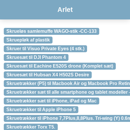
Arlet
Skrueløs samlemuffe WAGO-stik -CC-133
Skruepløk af plastik
Skruer til Visuo Private Eyes (4 stk.)
Skruesæt til DJI Phantom 4
Skruesæt til Eachine E520S drone (Komplet sæt)
Skruesæt til Hubsan X4 H502S Desire
Skruetrækker (P5) til Macbook Air og Macbook Pro Retin
Skruetrækker sæt til alle smartphone og tablet modeller 
Skruetrækker sæt til iPhone, iPad og Mac
Skruetrækker til Apple iPhone 5
Skruetrækker til iPhone 7,7Plus,8,8Plus. Tri-wing (Y) 0.
Skruetrækker Torx T5.