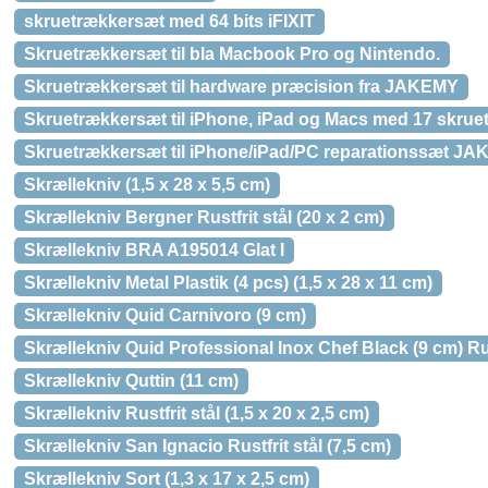
skruetrækkersæt med 64 bits iFIXIT
Skruetrækkersæt til bla Macbook Pro og Nintendo.
Skruetrækkersæt til hardware præcision fra JAKEMY
Skruetrækkersæt til iPhone, iPad og Macs med 17 skrue
Skruetrækkersæt til iPhone/iPad/PC reparationssæt J
Skrællekniv (1,5 x 28 x 5,5 cm)
Skrællekniv Bergner Rustfrit stål (20 x 2 cm)
Skrællekniv BRA A195014 Glat I
Skrællekniv Metal Plastik (4 pcs) (1,5 x 28 x 11 cm)
Skrællekniv Quid Carnivoro (9 cm)
Skrællekniv Quid Professional Inox Chef Black (9 cm) Rus
Skrællekniv Quttin (11 cm)
Skrællekniv Rustfrit stål (1,5 x 20 x 2,5 cm)
Skrællekniv San Ignacio Rustfrit stål (7,5 cm)
Skrællekniv Sort (1,3 x 17 x 2,5 cm)