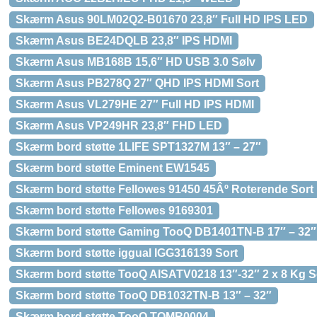
Skærm Asus 90LM02Q2-B01670 23,8″ Full HD IPS LED
Skærm Asus BE24DQLB 23,8″ IPS HDMI
Skærm Asus MB168B 15,6″ HD USB 3.0 Sølv
Skærm Asus PB278Q 27″ QHD IPS HDMI Sort
Skærm Asus VL279HE 27″ Full HD IPS HDMI
Skærm Asus VP249HR 23,8″ FHD LED
Skærm bord støtte 1LIFE SPT1327M 13″ – 27″
Skærm bord støtte Eminent EW1545
Skærm bord støtte Fellowes 91450 45Âº Roterende Sort
Skærm bord støtte Fellowes 9169301
Skærm bord støtte Gaming TooQ DB1401TN-B 17″ – 32″
Skærm bord støtte iggual IGG316139 Sort
Skærm bord støtte TooQ AISATV0218 13″-32″ 2 x 8 Kg S
Skærm bord støtte TooQ DB1032TN-B 13″ – 32″
Skærm bord støtte TooQ TQMR0004