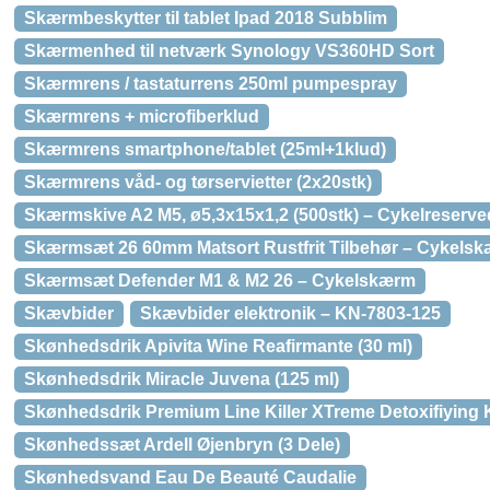
Skærmbeskytter til tablet Ipad 2018 Subblim
Skærmenhed til netværk Synology VS360HD Sort
Skærmrens / tastaturrens 250ml pumpespray
Skærmrens + microfiberklud
Skærmrens smartphone/tablet (25ml+1klud)
Skærmrens våd- og tørservietter (2x20stk)
Skærmskive A2 M5, ø5,3x15x1,2 (500stk) – Cykelreserve
Skærmsæt 26 60mm Matsort Rustfrit Tilbehør – Cykels
Skærmsæt Defender M1 & M2 26 – Cykelskærm
Skævbider
Skævbider elektronik – KN-7803-125
Skønhedsdrik Apivita Wine Reafirmante (30 ml)
Skønhedsdrik Miracle Juvena (125 ml)
Skønhedsdrik Premium Line Killer XTreme Detoxifiying
Skønhedssæt Ardell Øjenbryn (3 Dele)
Skønhedsvand Eau De Beauté Caudalie