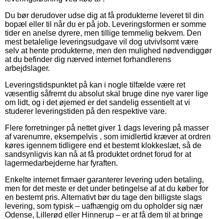
Du bør derudover udse dig at få produkterne leveret til din
bopæl eller til når du er på job. Leveringsformen er somme
tider en anelse dyrere, men tillige temmelig bekvem. Den
mest betalelige leveringsudgave vil dog utvivlsomt være
selv at hente produkterne, men den mulighed nødvendiggør
at du befinder dig nærved internet forhandlerens
arbejdslager.
Leveringstidspunktet på kan i nogle tilfælde være ret
væsentlig såfremt du absolut skal bruge dine nye varer lige
om lidt, og i det øjemed er det sandelig essentielt at vi
studerer leveringstiden på den respektive vare.
Flere forretninger på nettet giver 1 dags levering på masser
af varenumre, eksempelvis , som imidlertid kræver at ordren
køres igennem tidligere end et bestemt klokkeslæt, så de
sandsynligvis kan nå at få produktet ordnet forud for at
lagermedarbejderne har fyraften.
Enkelte internet firmaer garanterer levering uden betaling,
men for det meste er det under betingelse af at du køber for
en bestemt pris. Alternativt bør du tage den billigste slags
levering, som typisk – uafhængig om du opholder sig nær
Odense, Lillerød eller Hinnerup – er at få dem til at bringe