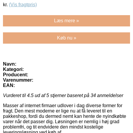
kr.
(Vis fragtpris)
Læs mere »
Køb nu »
Navn:
Kategori:
Producent:
Varenummer:
EAN:
Vurderet til
4.5
ud af 5 stjerner baseret på
34
anmeldelser
Masser af internet firmaer udlover i dag diverse former for
fragt. Den mest moderne er lige nu at få leveret til en
pakkeshop, fordi du dermed nemt kan hente de nyindkøbte
varer når det passer dig. Løsningen er nemlig i høj grad
problemfri, og tit endvidere den mindst kostelige
leveringsløsning ved køb af .