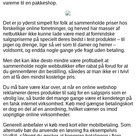
varerne til en pakkeshop.
Det er jo yderst simpelt for folk at sammenholde priser hos
forskellige online forretninger, og herved har masser af
netbutikker ikke kunne lade være med at formindske
salgspriserne på specielt deres bedst i test produkter – til
piger og drenge, lige så vel som til damer og herrer –
voldsomt, og endda nogle gange yde fragt uden betaling.
Men det kan ikke desto mindre være profitabelt at
sammenholde nogle webbutikker efter rabat på forud for at
du gennemfører din bestilling, således at man ikke er i tvivl
om at få den mindst kostelige pris.
Du må bare være klar over, at når en online webshop
reklamerer deres produkter til salg for en salgspris som er
utrolig lav, så burde det mange gange være et kendetegn på
en falsk internet virksomhed. Køb med gængse betalingskort
er dog en del af en anordning, hvilket værner os imod
uoprigtige online virksomheder.
Generelt anbefaler vi køb med kort eller mobilbetaling. Som
alternativ bør du anvende en løsning fra eksempelvis
ViaBill, såfremt du ønsker at honorere betalingen i flere