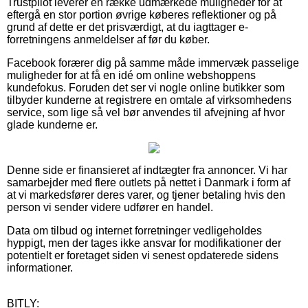
Trustpilot leverer en række udmærkede muligheder for at
eftergå en stor portion øvrige køberes reflektioner og på
grund af dette er det prisværdigt, at du iagttager e-
forretningens anmeldelser af før du køber.
Facebook forærer dig på samme måde immervæk passelige
muligheder for at få en idé om online webshoppens
kundefokus. Foruden det ser vi nogle online butikker som
tilbyder kunderne at registrere en omtale af virksomhedens
service, som lige så vel bør anvendes til afvejning af hvor
glade kunderne er.
Denne side er finansieret af indtægter fra annoncer. Vi har
samarbejder med flere outlets på nettet i Danmark i form af
at vi markedsfører deres varer, og tjener betaling hvis den
person vi sender videre udfører en handel.
Data om tilbud og internet forretninger vedligeholdes
hyppigt, men der tages ikke ansvar for modifikationer der
potentielt er foretaget siden vi senest opdaterede sidens
informationer.
BITLY: