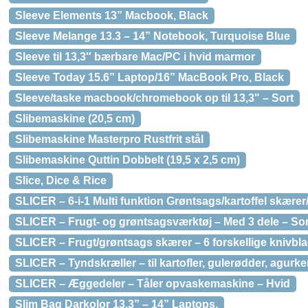
Sleeve Elements 13” Macbook, Black
Sleeve Melange 13.3 – 14” Notebook, Turquoise Blue
Sleeve til 13,3″ bærbare Mac/PC i hvid marmor
Sleeve Today 15.6” Laptop/16” MacBook Pro, Black
Sleeve/taske macbook/chromebook op til 13,3" – Sort
Slibemaskine (20,5 cm)
Slibemaskine Masterpro Rustfrit stål
Slibemaskine Quttin Dobbelt (19,5 x 2,5 cm)
Slice, Dice & Rice
SLICER – 6-i-1 Multi funktion Grøntsags/kartoffel skærer
SLICER – Frugt- og grøntsagsværktøj – Med 3 dele – Sor
SLICER – Frugt/grøntsags skærer – 6 forskellige knivbl
SLICER – Tyndskræller – til kartofler, gulerødder, agurke
SLICER – Æggedeler – Tåler opvaskemaskine – Hvid
Slim Bag Darkolor 13,3” – 14” Laptops,