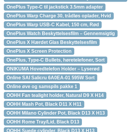
OnePlus Type-C til jackstick 3.5mm adapter
OnePlus Warp Charge 30, trådløs oplader, Hvid
OnePlus Warp USB-C Kabel, 150 cm, Rød
OnePlus Watch Beskyttelsesfilm – Gennemsigtig
OnePlus X Hærdet Glas Beskyttelsesfilm
OnePlus X Screen Protection
OnePlus, Type-C Bullets, høretelefoner, Sort
ONIKUMA Hovedtelefon Holder – Lyserød
Online SAI Salicru 6A0EA-01 595W Sort
Online øve og samspils pakke 1
OOHH Fan tealight holder, Natural D9 X H14
OOHH Mash Pot, Black D11 X H11
OOHH Milano Cylinder Pot, Black D13 X H13
OOHH Rome Tray/Lid, Black D13
OOHH Suede cylinder, Black D13 X H13