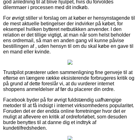
god anledning til at blive hjulpet, hvis du forvoldes
dilemmaer i processen med dit indkøb.
For øvrigt stiller vi forslag om at køber er hensynstagende til
de mest aktuelle betingelser der indvirker på købet, for
eksempel hvilken bytteret netbutikken anvender. I den
relation er det tillige vigtigt, at man når som helst beholder
ens ordremail, så man en anden gang vil kunne påvise
bestillingen af , uden hensyn til om du skal købe en gave til
en mand eller kvinde.
Trustpilot præsterer uden sammenligning fine genveje til at
efterse en længere række eksisterende forbrugeres kritik og
på grund af dette foreslår vi, at du vurderer internet
shoppens anmeldelser af før du placerer din ordre.
Facebook byder på for øvrigt fuldstændig uafhængige
metoder til at få indsigt i internet virksomhedens popularitet.
Foruden det er der endda online forretninger hvor det er
muligt at aflevere en kritik af ordreforløbet, som desuden
burde benyttes til at danne dig et indtryk af
kundetilfredsheden.