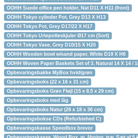
OOHH Suede office pen holder, Nat D11 X H11 (front)
OOHH Tokyo cylinder Pot, Grey D13 X H13
OOHH Tokyo Pot, Grey D17/22 X H17
OOHH Tokyo Urtepotteskjuler Ø17 cm (Sort)
OOHH Tokyo Vase, Grey D10/15 X H20
OOHH Wooden bowl w/sand paper, White D19 X H6
OOHH Woven Paper Baskets Set of 3, Natural 14 X 14 / 18
Opbevaringsbakke MyBox hvid/grøn
Opbevaringsboks (22 x 16 x 31 cm)
Opbevaringsboks Grøn Fløjl (15 x 8,5 x 29 cm)
Opbevaringsboks med låg
Opbevaringsboks Natur (26 x 18 x 36 cm)
Opbevaringsbokse CDs (Refurbished C)
Opbevaringskasse Speedbox brevor
Opbevaringskasse, Wood Box, m. åbning, træ. Sæt af 5