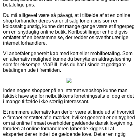
betalelige pris.
Du må alligevel være så påvagt, at i tilfælde af at en online
shop forhandler deres varer til salg for en pris som er
kolossalt gunstig, kunne det mange gange være et fingerpeg
om en snydagtig online butik. Kortbestillinger er heldigvis
omfattet af en bestemmelse, der redder os overfor uærlige
internet forhandlere.
Vi anbefaler generelt køb med kort eller mobilbetaling. Som
en alternativ mulighed kunne du benytte en afdragsløsning
som for eksempel ViaBill, hvis du har i sinde at godtgøre
betalingen ude i fremtiden.
Inden nogen shopper på en internet webshop kunne man
faktisk have øje for netbutikkens forretningsaftale, dog er det
i mange tilfælde ikke særlig interessant.
Et nemmere alternativ kan derfor være at finde ud af hvorvidt
e-firmaet er støttet af e-mærket, hvilket generelt er en tryghed
om at online firmaet overholder gældende dansk lovgivning,
foruden at online forhandleren løbende kigges til af
eksperter der er inde i de gældende love. Det er en rigtig