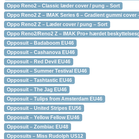
Oppo Reno2 – Classic læder cover / pung – Sort
Oppo Reno2 Z – IMAK Series 6 – Gradient gummi cover 
Oppo Reno2 Z – Læder cover / pung – Sort
Oppo Reno2/Reno2 Z – IMAK Pro+ hærdet beskyttelses
Opposuit – Badaboom EU46
Opposuit – Cashanova EU46
Opposuit – Red Devil EU46
Opposuit – Summer Testival EU46
Opposuit – Tashtastic EU46
Opposuit – The Jag EU46
Opposuit – Tulips from Amsterdam EU46
Opposuit – United Stripes EU56
Opposuit – Yellow Fellow EU46
Opposuit – Zombiac EU48
Opposuits – Miss Rudolph US12