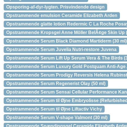
Opsporing-af-dyr-lygten. Prisvindende design
Opstrammende emulsion Ceramide Elizabeth Arden
Opstrammende glatte lotion Redermic C La Roche Posa
Opstrammende Kropsgel Anne Möller BelÃ¢ge Skin Up (
Opstrammende Serum Black Diamond Martiderm (30 ml)
Opstrammende Serum Juvelia Nutri-restore Juvena
Opstrammende Serum Lift Up Serum Vera & The Birds (3
Opstrammende Serum Luxury Gold Postquam Anti-Age 
Opstrammende Serum Prodigy Reversis Helena Rubinste
Opstrammende Serum Regenerist Olay (50 ml)
Opstrammende Serum Sensai Cellular Performance Ka
Opstrammende Serum til Øjne Embryolisse (Refurbished
Opstrammende Serum til Øjne Liftactiv Vichy
Opstrammende Serum V-shape Valmont (30 ml)
Opstrammende Spændingsgel Ceramide Elizabeth Arden