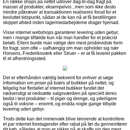
En række shops på nettet udlover dag-til-dag fragt på
masser af produkter, eksempelvis , men som ikke desto
mindre påkræver at transaktionen realiseres forud for et
besluttet tidspunkt, sådan at de kan nå at få bestillingen
skippet afsted inden lagermedarbejderne drager hjemad.
Visse internet webshops garanterer levering uden gebyr,
men i mange tilfælde kun når man handler for et præcist
beløb. Ellers burde man vælge den mest prisbevidste form
for fragt, som ofte – uafhængig om man opholder sig nær
Horsens, Frederiksværk eller Struer – er at få leveret pakken
til et afhentningssted.
Det er efterhånden vældig bekvemt for enhver at søge
information om priser på tværs af butikker på nettet, og
følgelig har flertallet af internet butikker fundet det
nødvendigt at nedsætte salgsværdien på specielt deres
bedst i test produkter – til piger og drenge, og yderligere
også til voksne – enormt, og endda nogle gange tilbyde
levering uden gebyr.
Trods dette kan det immervæk blive lønnende at kontrollere
et par internet foretagender efter rabat på før du gennemfører
dit køb, således at man er sikker på at skaffe sig den mest