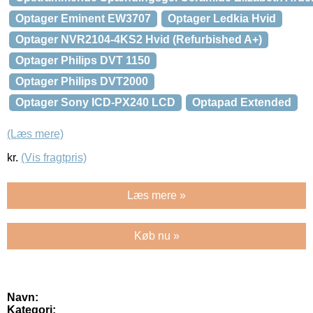
Optager Eminent EW3707
Optager Ledkia Hvid
Optager NVR2104-4KS2 Hvid (Refurbished A+)
Optager Philips DVT 1150
Optager Philips DVT2000
Optager Sony ICD-PX240 LCD
Optapad Extended
(Læs mere)
kr.
(Vis fragtpris)
Læs mere »
Køb nu »
Navn:
Kategori: