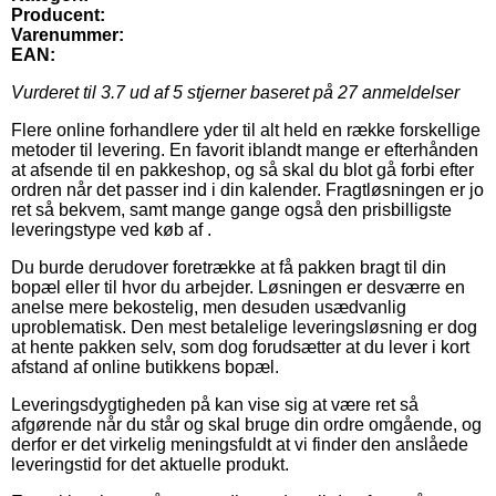
Producent:
Varenummer:
EAN:
Vurderet til
3.7
ud af 5 stjerner baseret på
27
anmeldelser
Flere online forhandlere yder til alt held en række forskellige
metoder til levering. En favorit iblandt mange er efterhånden
at afsende til en pakkeshop, og så skal du blot gå forbi efter
ordren når det passer ind i din kalender. Fragtløsningen er jo
ret så bekvem, samt mange gange også den prisbilligste
leveringstype ved køb af .
Du burde derudover foretrække at få pakken bragt til din
bopæl eller til hvor du arbejder. Løsningen er desværre en
anelse mere bekostelig, men desuden usædvanlig
uproblematisk. Den mest betalelige leveringsløsning er dog
at hente pakken selv, som dog forudsætter at du lever i kort
afstand af online butikkens bopæl.
Leveringsdygtigheden på kan vise sig at være ret så
afgørende når du står og skal bruge din ordre omgående, og
derfor er det virkelig meningsfuldt at vi finder den anslåede
leveringstid for det aktuelle produkt.