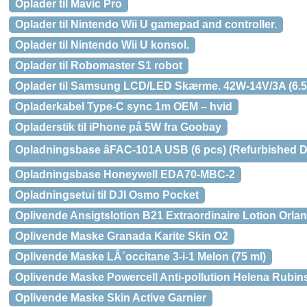
Oplader til Mavic Pro
Oplader til Nintendo Wii U gamepad and controller.
Oplader til Nintendo Wii U konsol.
Oplader til Robomaster S1 robot
Oplader til Samsung LCD/LED Skærme. 42W-14V/3A (6.5
Opladerkabel Type-C sync 1m OEM – hvid
Opladerstik til iPhone på 5W fra Goobay
Opladningsbase âFAC-101A USB (6 pcs) (Refurbished D
Opladningsbase Honeywell EDA70-MBC-2
Opladningsetui til DJI Osmo Pocket
Oplivende Ansigtslotion B21 Extraordinaire Lotion Orla
Oplivende Maske Granada Karite Skin O2
Oplivende Maske LÂ´occitane 3-i-1 Melon (75 ml)
Oplivende Maske Powercell Anti-pollution Helena Rubins
Oplivende Maske Skin Active Garnier