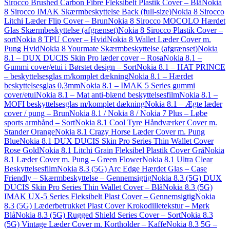
Sirocco Brushed Carbon Fibre Fleksibelt Plastik Cover – Blå
Nokia
8 Sirocco IMAK Skærmbeskyttelse Back (full-size)
Nokia 8 Sirocco
Litchi Læder Flip Cover – Brun
Nokia 8 Sirocco MOCOLO Hærdet
Glas Skærmbeskyttelse (afgrænset)
Nokia 8 Sirocco Plastik Cover –
sort
Nokia 8 TPU Cover – Hvid
Nokia 8 Wallet Læder Cover m.
Pung Hvid
Nokia 8 Yourmate Skærmbeskyttelse (afgrænset)
Nokia
8.1 – DUX DUCIS Skin Pro læder cover – Rosa
Nokia 8.1 –
Gummi cover/etui i Børstet design – Sort
Nokia 8.1 – HAT PRINCE
– beskyttelsesglas m/komplet dækning
Nokia 8.1 – Hærdet
beskyttelsesglas 0,3mm
Nokia 8.1 – IMAK 5 Series gummi
cover/etui
Nokia 8.1 – Mat anti-blænd beskyttelsesfilm
Nokia 8.1 –
MOFI beskyttelsesglas m/komplet dækning
Nokia 8.1 – Ægte læder
cover / pung – Brun
Nokia 8.1 / Nokia 8 / Nokia 7 Plus – Løbe
sports armbånd – Sort
Nokia 8.1 Cool Tyre Håndværker Cover m.
Stander Orange
Nokia 8.1 Crazy Horse Læder Cover m. Pung
Blue
Nokia 8.1 DUX DUCIS Skin Pro Series Thin Wallet Cover
Rose Gold
Nokia 8.1 Litchi Grain Fleksibel Plastik Cover Grå
Nokia
8.1 Læder Cover m. Pung – Green Flower
Nokia 8.1 Ultra Clear
Beskyttelsesfilm
Nokia 8.3 (5G) Arc Edge Hærdet Glas – Case
Friendly – Skærmbeskyttelse – Gennemsigtig
Nokia 8.3 (5G) DUX
DUCIS Skin Pro Series Thin Wallet Cover – Blå
Nokia 8.3 (5G)
IMAK UX-5 Series Fleksibelt Plast Cover – Gennemsigtig
Nokia
8.3 (5G) Læderbetrukket Plast Cover Krokodilletekstur – Mørk
Blå
Nokia 8.3 (5G) Rugged Shield Series Cover – Sort
Nokia 8.3
(5G) Vintage Læder Cover m. Kortholder – Kaffe
Nokia 8.3 5G –