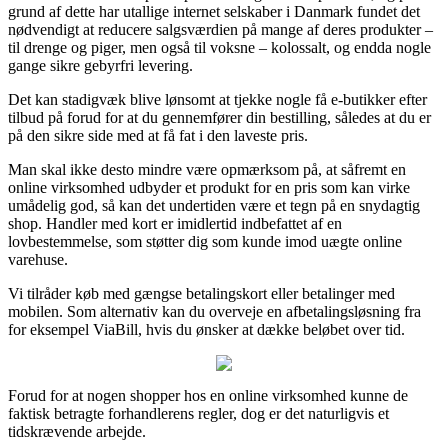
grund af dette har utallige internet selskaber i Danmark fundet det
nødvendigt at reducere salgsværdien på mange af deres produkter –
til drenge og piger, men også til voksne – kolossalt, og endda nogle
gange sikre gebyrfri levering.
Det kan stadigvæk blive lønsomt at tjekke nogle få e-butikker efter
tilbud på forud for at du gennemfører din bestilling, således at du er
på den sikre side med at få fat i den laveste pris.
Man skal ikke desto mindre være opmærksom på, at såfremt en
online virksomhed udbyder et produkt for en pris som kan virke
umådelig god, så kan det undertiden være et tegn på en snydagtig
shop. Handler med kort er imidlertid indbefattet af en
lovbestemmelse, som støtter dig som kunde imod uægte online
varehuse.
Vi tilråder køb med gængse betalingskort eller betalinger med
mobilen. Som alternativ kan du overveje en afbetalingsløsning fra
for eksempel ViaBill, hvis du ønsker at dække beløbet over tid.
Forud for at nogen shopper hos en online virksomhed kunne de
faktisk betragte forhandlerens regler, dog er det naturligvis et
tidskrævende arbejde.