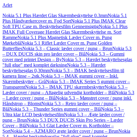
Arlet
Nokia 5.1 Plus Hærdet Glas Skærmbeskyttelse 0.3mm
Nokia 5.1
Plus Håndværkercover m. Fod Sort
Nokia 5.1 Plus IMAK Clear
Soft TPU Case m. Beskyttelsesfilm Gennemsigtig
Nokia 5.1 Plus
IMAK Full Coverage Hærdet Glas Skærmbeskyttelse m. Sort
Ramme
Nokia 5.1 Plus Magnetisk Læder Cover m. Pung
Mørkeblå
Nokia 5.1 Riflet Læder Cover m. Pung Golden
Butterflies
Nokia 5.3 – Classic læder cover / pung – Brun
Nokia 5.3
– DUX DUCIS skin pro læder cover – Blå
Nokia 5.3 – Gummi
cover med printet Design – By
Nokia 5.3 – Hærdet beskyttelsesglas
"full glue" med komplet dækning
Nokia 5.3 – Hærdet
beskyttelsesglas 0,30mm
Nokia 5.3 – IMAK beskyttelsesfilm til
kamera linse – 2stk.
Nokia 5.3 – IMAK gummi cover – Inkl.
Skærmbeskytter – Grå
Nokia 5.3 – IMAK Series 5 gummi cover –
Transparent
Nokia 5.3 – IMAK TPU skærmbeskytter
Nokia 5.3 –
Læder cover / pung – Aftagelig udvendig kortholder – Blå
Nokia 5.3
– Læder cover / pung – Blå
Nokia 5.3 – Mønstret cover / pung inkl.
Håndstrop – Blomst
Nokia 5.3 – Retro læder cover / pung –
Blå
Nokia 5.3 – Thunder Series gummi cover – Blå
Nokia 5.3 –
Ultra klar LCD beskyttelsesfilm
Nokia 5.3 – Ægte læder cover /
pung – Brun
Nokia 5.3 DUX DUCIS Skin Pro Series – Læder
Cover – Blå
Nokia 5.3 Glat Læder Cover m. Kortholder –
Sort
Nokia 5.4 – AZMARO ægte læder cover / pung – Brun
Nokia
5.4 – Hærdet beskyttelsesglas "full glue" med komplet