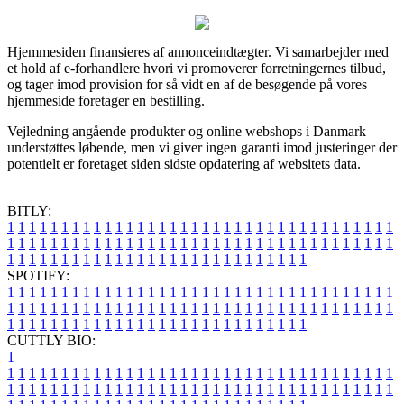
Hjemmesiden finansieres af annonceindtægter. Vi samarbejder med
et hold af e-forhandlere hvori vi promoverer forretningernes tilbud,
og tager imod provision for så vidt en af de besøgende på vores
hjemmeside foretager en bestilling.
Vejledning angående produkter og online webshops i Danmark
understøttes løbende, men vi giver ingen garanti imod justeringer der
potentielt er foretaget siden sidste opdatering af websitets data.
BITLY:
1
1
1
1
1
1
1
1
1
1
1
1
1
1
1
1
1
1
1
1
1
1
1
1
1
1
1
1
1
1
1
1
1
1
1
1
1
1
1
1
1
1
1
1
1
1
1
1
1
1
1
1
1
1
1
1
1
1
1
1
1
1
1
1
1
1
1
1
1
1
1
1
1
1
1
1
1
1
1
1
1
1
1
1
1
1
1
1
1
1
1
1
1
1
1
1
1
1
1
1
SPOTIFY:
1
1
1
1
1
1
1
1
1
1
1
1
1
1
1
1
1
1
1
1
1
1
1
1
1
1
1
1
1
1
1
1
1
1
1
1
1
1
1
1
1
1
1
1
1
1
1
1
1
1
1
1
1
1
1
1
1
1
1
1
1
1
1
1
1
1
1
1
1
1
1
1
1
1
1
1
1
1
1
1
1
1
1
1
1
1
1
1
1
1
1
1
1
1
1
1
1
1
1
1
CUTTLY BIO:
1
1
1
1
1
1
1
1
1
1
1
1
1
1
1
1
1
1
1
1
1
1
1
1
1
1
1
1
1
1
1
1
1
1
1
1
1
1
1
1
1
1
1
1
1
1
1
1
1
1
1
1
1
1
1
1
1
1
1
1
1
1
1
1
1
1
1
1
1
1
1
1
1