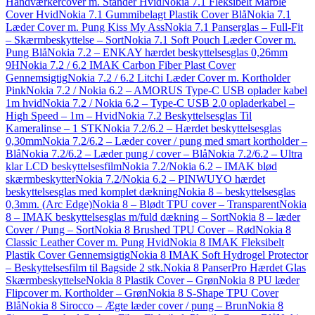
Håndværkercover m. Stander Hvid
Nokia 7.1 Fleksibelt Marble
Cover Hvid
Nokia 7.1 Gummibelagt Plastik Cover Blå
Nokia 7.1
Læder Cover m. Pung Kiss My Ass
Nokia 7.1 Panserglas – Full-Fit
– Skærmbeskyttelse – Sort
Nokia 7.1 Soft Pouch Læder Cover m.
Pung Blå
Nokia 7.2 – ENKAY hærdet beskyttelsesglas 0,26mm
9H
Nokia 7.2 / 6.2 IMAK Carbon Fiber Plast Cover
Gennemsigtig
Nokia 7.2 / 6.2 Litchi Læder Cover m. Kortholder
Pink
Nokia 7.2 / Nokia 6.2 – AMORUS Type-C USB oplader kabel
1m hvid
Nokia 7.2 / Nokia 6.2 – Type-C USB 2.0 opladerkabel –
High Speed – 1m – Hvid
Nokia 7.2 Beskyttelsesglas Til
Kameralinse – 1 STK
Nokia 7.2/6.2 – Hærdet beskyttelsesglas
0,30mm
Nokia 7.2/6.2 – Læder cover / pung med smart kortholder –
Blå
Nokia 7.2/6.2 – Læder pung / cover – Blå
Nokia 7.2/6.2 – Ultra
klar LCD beskyttelsesfilm
Nokia 7.2/Nokia 6.2 – IMAK blød
skærmbeskytter
Nokia 7.2/Nokia 6.2 – PINWUYO hærdet
beskyttelsesglas med komplet dækning
Nokia 8 – beskyttelsesglas
0,3mm. (Arc Edge)
Nokia 8 – Blødt TPU cover – Transparent
Nokia
8 – IMAK beskyttelsesglas m/fuld dækning – Sort
Nokia 8 – læder
Cover / Pung – Sort
Nokia 8 Brushed TPU Cover – Rød
Nokia 8
Classic Leather Cover m. Pung Hvid
Nokia 8 IMAK Fleksibelt
Plastik Cover Gennemsigtig
Nokia 8 IMAK Soft Hydrogel Protector
– Beskyttelsesfilm til Bagside 2 stk.
Nokia 8 PanserPro Hærdet Glas
Skærmbeskyttelse
Nokia 8 Plastik Cover – Grøn
Nokia 8 PU læder
Flipcover m. Kortholder – Grøn
Nokia 8 S-Shape TPU Cover
Blå
Nokia 8 Sirocco – Ægte læder cover / pung – Brun
Nokia 8