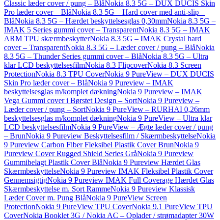
Classic læder cover / pung – Blå
Nokia 8.3 5G – DUX DUCIS Skin
Pro læder cover – Blå
Nokia 8.3 5G – Hard cover med anti-slip –
Blå
Nokia 8.3 5G – Hærdet beskyttelsesglas 0,30mm
Nokia 8.3 5G –
IMAK 5 Series gummi cover – Transparent
Nokia 8.3 5G – IMAK
ARM TPU skærmbeskytter
Nokia 8.3 5G – IMAK Crystal hard
cover – Transparent
Nokia 8.3 5G – Læder cover / pung – Blå
Nokia
8.3 5G – Thunder Series gummi cover – Blå
Nokia 8.3 5G – Ultra
klar LCD beskyttelsesfilm
Nokia 8.3 Flipcover
Nokia 8.3 Screen
Protection
Nokia 8.3 TPU Cover
Nokia 9 PureView – DUX DUCIS
Skin Pro læder cover – Blå
Nokia 9 Pureview – IMAK
beskyttelsesglas m/komplet dækning
Nokia 9 Pureview – IMAK
Vega Gummi cover i Børstet Design – Sort
Nokia 9 Pureview –
Læder cover / pung – Sort
Nokia 9 PureView – RURHAI 0,26mm
beskyttelsesglas m/komplet dækning
Nokia 9 PureView – Ultra klar
LCD beskyttelsesfilm
Nokia 9 PureView – Ægte læder cover / pung
– Brun
Nokia 9 Pureview Beskyttelsesfilm / Skærmbeskyttelse
Nokia
9 Pureview Carbon Fiber Fleksibel Plastik Cover Brun
Nokia 9
Pureview Cover Rugged Shield Series Grå
Nokia 9 Pureview
Gummibelagt Plastik Cover Blå
Nokia 9 Pureview Hærdet Glas
Skærmbeskyttelse
Nokia 9 Pureview IMAK Fleksibel Plastik Cover
Gennemsigtig
Nokia 9 Pureview IMAK Full Coverage Hærdet Glas
Skærmbeskyttelse m. Sort Ramme
Nokia 9 Pureview Klassisk
Læder Cover m. Pung Blå
Nokia 9 PureView Screen
Protection
Nokia 9 PureView TPU Cover
Nokia 9.1 PureView TPU
Cover
Nokia Booklet 3G / Nokia AC – Oplader / strømadapter 30W