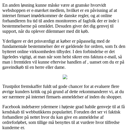
En anden løsning kunne måske være at granske hvorvidt
webshoppen er e-mærket medlem, hvilket er en påvisning af at
internet firmaet imødekommer de danske regler, og at online
forhandleren fra tid til anden monitoreres af fagfolk der er inde i
bestemmelserne på området. Desuden giver det dig genvej til
support, når du oplever dilemmaer med dit køb.
Yderligere er det prisværdigt at køber er påpasselig med de
fundamentale bestemmelser der er gældende for ordren, som fx den
bytteret online virksomheden tilbyder. I den forbindelse er det
ligeledes vigtigt, at man når som helst sikrer ens faktura e-mail, så
man i fremtiden vil kunne eftervise handlen af , uanset om du er på
gaveindkøb til en herre eller dame.
Trustpilot fremskaffer fuldt ud gode chancer for at evaluere flere
øvrige kunders kritik og på grund af dette rekommanderer vi, at du
ser nærmere på internet firmaets anmeldelser af inden du shopper.
Facebook indebærer ydermere i højeste grad habile genveje til at få
kendskab til webbutikkens popularitet. Foruden det ser vi faktisk
forhandlere på nettet hvor du kan give en anmeldelse af
ordreforløbet, som tillige må benyttes til at vurdere hvor tilfredse
kunderne er.