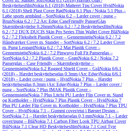
Cover m. Stander Sort
Nokia 6.1 (2018) Hærdet Glas /
Beskyttelsesfilm
Nokia 6.1 (2018) Matteret Tpu Cover Hvid
Nokia
6.1 (2018) Shell Plast Cover Rød
Nokia 6.1 Plus / Nokia 5.1 Plus –
Løbe sports armbånd – Sort
Nokia 6.2 – Læder cover / pung –
Brun
Nokia 6.2 / 7.2 Arc Edge CaseFriendly PanserGlas
Skærmbeskyttelse 0.26mm
Nokia 6.2 / 7.2 Beskyttelsesfilm
Nokia
6.2 / 7.2 DUX DUCIS Skin Pro Series Thin Wallet Cover Blå
Nokia
6.2 / 7.2 Fleksibelt Plastik Cover – Gennemsigtig
Nokia 6.2 / 7.2
Håndværker Cover m. Stander – Sort
Nokia 6.2 / 7.2 Læder Cover
m. Pung Leopard
Nokia 6.2 / 7.2 Mat Plastik Cover –
Gennemsigtig
Nokia 6.2 / 7.2 Pinwuyo Full Fit Panserglas –
Sort
Nokia 6.2 / 7.2 Plastik Cover – Grøn
Nokia 6.2 / Nokia 7.2
Panserglas – Case Friendly – Skærmbeskyttelse –
Gennemsigtig
Nokia 6.2 Rugged Shield Cover – Grå
Nokia 6/6.1
(2018) – Hærdet beskyttelsesglas 0.3mm (Arc Edge)
Nokia 6/6.1
(2018) – Læder cover / pung – Hvid
Nokia 7 Plus – Hærdet
beskyttelsesglas 0.3mm (Arc Edge)
Nokia 7 Plus – Læder cover /
pung – Sort
Nokia 7 Plus IMAK Plastik Cover –
Gennemsigtig
Nokia 7 Plus Litchi PU Læder Flip Cover m. Stand
og Kortholder – Hvid
Nokia 7 Plus Plastik Cover – Hvid
Nokia 7
Plus PU Læder Flip Cover m. Kortholder – Hvid
Nokia 7 Plus TPU
Cover – Hvid
Nokia 7.1 – Gummi cover/etui i Børstet Design –
Sort
Nokia 7.1 – Hærdet beskyttelsesglas 0,3 mm
Nokia 7.1 – Læder
cover/pung – Blå
Nokia 7.1 Carbon Fiber Look TPU Airbag Cover
Blå
Nokia 7.1 Clear HD Beskyttelsesfilm
Nokia 7.1 Cool Tyre