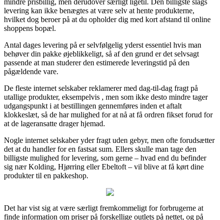
mindre prisbillig, men derudover særligt ligetil. Den billigste slags
levering kan ikke benægtes at være selv at hente produkterne,
hvilket dog beroer på at du opholder dig med kort afstand til online
shoppens bopæl.
Antal dages levering på er selvfølgelig yderst essentiel hvis man
behøver din pakke øjeblikkeligt, så af den grund er det selvsagt
passende at man studerer den estimerede leveringstid på den
pågældende vare.
De fleste internet selskaber reklamerer med dag-til-dag fragt på
utallige produkter, eksempelvis , men som ikke desto mindre tager
udgangspunkt i at bestillingen gennemføres inden et aftalt
klokkeslæt, så de har mulighed for at nå at få ordren fikset forud for
at de lageransatte drager hjemad.
Nogle internet selskaber yder fragt uden gebyr, men ofte forudsætter
det at du handler for en fastsat sum. Ellers skulle man tage den
billigste mulighed for levering, som gerne – hvad end du befinder
sig nær Kolding, Hjørring eller Ebeltoft – vil blive at få kørt dine
produkter til en pakkeshop.
Det har vist sig at være særligt fremkommeligt for forbrugerne at
finde information om priser på forskellige outlets på nettet, og på