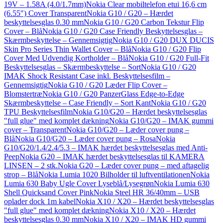
19V – 1.58A (4.0/1.7mm)
Nokia Clear mobiltelefon etui 16,6 cm
(6.55″) Cover Transparent
Nokia G10 / G20 – Hærdet
beskyttelsesglas 0.30 mm
Nokia G10 / G20 Carbon Tekstur Flip
Cover – Blå
Nokia G10 / G20 Case Friendly Beskyttelsesglas –
Skærmbeskyttelse – Gennemsigtig
Nokia G10 / G20 DUX DUCIS
Skin Pro Series Thin Wallet Cover – Blå
Nokia G10 / G20 Flip
Cover Med Udvendig Kortholder – Blå
Nokia G10 / G20 Full-Fit
Beskyttelsesglas – Skærmbeskyttelse – Sort
Nokia G10 / G20
IMAK Shock Resistant Case inkl. Beskyttelsesfilm –
Gennemsigtig
Nokia G10 / G20 Læder Flip Cover –
Blomstertræ
Nokia G10 / G20 PanzerGlass Edge-to-Edge
Skærmbeskyttelse – Case Friendly – Sort Kant
Nokia G10 / G20
TPU Beskyttelsesfilm
Nokia G10/G20 – Hærdet beskyttelsesglas
"full glue" med komplet dækning
Nokia G10/G20 – IMAK gummi
cover – Transparent
Nokia G10/G20 – Læder cover pung –
Blå
Nokia G10/G20 – Læder cover pung – Rosa
Nokia
G10/G20/1.4/2.4/5.3 – IMAK hærdet beskyttelsesglas med Anti-
Peep
Nokia G20 – IMAK hærdet beskyttelsesglas til KAMERA
LINSEN – 2 stk.
Nokia G20 – Læder cover pung – med aftagelig
strop – Blå
Nokia Lumia 1020 Bilholder til luftventilationen
Nokia
Lumia 630 Baby Ugle Cover Lyseblå/Lysegrøn
Nokia Lumia 630
Shell Quicksand Cover Pink
Nokia Steel HR 36/40mm – USB
oplader dock 1m kabel
Nokia X10 / X20 – Hærdet beskyttelsesglas
"full glue" med komplet dækning
Nokia X10 / X20 – Hærdet
beskyttelsesglas 0.30 mm
Nokia X10 / X20 – IMAK HD gummi