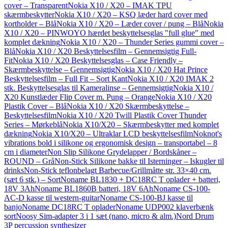
cover – Transparent
Nokia X10 / X20 – IMAK TPU
skærmbeskytter
Nokia X10 / X20 – KSQ læder hard cover med
kortholder – Blå
Nokia X10 / X20 – Læder cover / pung – Blå
Nokia
X10 / X20 – PINWOYO hærdet beskyttelsesglas "full glue" med
komplet dækning
Nokia X10 / X20 – Thunder Series gummi cover –
Blå
Nokia X10 / X20 Beskyttelsesfilm – Gennemsigtig Full-
Fit
Nokia X10 / X20 Beskyttelsesglas – Case Friendly –
Skærmbeskyttelse – Gennemsigtig
Nokia X10 / X20 Hat Prince
Beskyttelsesfilm – Full Fit – Sort Kant
Nokia X10 / X20 IMAK 2
stk. Beskyttelsesglas til Kameralinse – Gennemsigtig
Nokia X10 /
X20 Kunstlæder Flip Cover m. Pung – Orange
Nokia X10 / X20
Plastik Cover – Blå
Nokia X10 / X20 Skærmbeskyttelse –
Beskyttelsesfilm
Nokia X10 / X20 Twill Plastik Cover Thunder
Series – Mørkeblå
Nokia X10/X20 – Skærmbeskytter med komplet
dækning
Nokia X10/X20 – Ultraklar LCD beskyttelsesfilm
Noknot's
vibrations bold i silikone og ergonomisk design – transportabel – 8
cm i diameter
Non Slip Silikone Grydelapper / Bordskåner –
ROUND – Grå
Non-Stick Silikone bakke til Isterninger – Iskugler til
drinks
Non-Stick teflonbelagt Barbecue/Grillmåtte str. 33×40 cm.
(sæt 6 stk.) – Sort
Noname BL1830 + DC18RC T oplader + batteri,
18V 3Ah
Noname BL1860B batteri, 18V 6Ah
Noname CS-100-
AC-D kasse til western-guitar
Noname CS-100-BJ kasse til
banjo
Noname DC18RC T oplader
Noname UDP002 klaverbænk
sort
Noosy Sim-adapter 3 i 1 sæt (nano, micro & alm.)
Nord Drum
3P percussion synthesizer