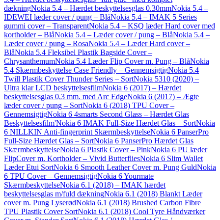
dækning
Nokia 5.4 – Hærdet beskyttelsesglas 0.30mm
Nokia 5.4 –
IDEWEI læder cover / pung – Blå
Nokia 5.4 – IMAK 5 Series
gummi cover – Transparent
Nokia 5.4 – KSQ læder Hard cover med
kortholder – Blå
Nokia 5.4 – Læder cover / pung – Blå
Nokia 5.4 –
Læder cover / pung – Rosa
Nokia 5.4 – Læder Hard cover –
Blå
Nokia 5.4 Fleksibel Plastik Bagside Cover –
Chrysanthemum
Nokia 5.4 Læder Flip Cover m. Pung – Blå
Nokia
5.4 Skærmbeskyttelse Case Friendly – Gennemsigtig
Nokia 5.4
Twill Plastik Cover Thunder Series – Sort
Nokia 5310 (2020) –
Ultra klar LCD beskyttelsesfilm
Nokia 6 (2017) – Hærdet
beskyttelsesglas 0,3 mm. med Arc Edge
Nokia 6 (2017) – Ægte
læder cover / pung – Sort
Nokia 6 (2018) TPU Cover –
Gennemsigtig
Nokia 6 4smarts Second Glass – Hærdet Glas
Beskyttelsesfilm'
Nokia 6 IMAK Full-Size Hærdet Glas – Sort
Nokia
6 NILLKIN Anti-fingerprint Skærmbeskyttelse
Nokia 6 PanserPro
Full-Size Hærdet Glas – Sort
Nokia 6 PanserPro Hærdet Glas
Skærmbeskyttelse
Nokia 6 Plastik Cover – Pink
Nokia 6 PU læder
FlipCover m. Kortholder – Vivid Butterflies
Nokia 6 Slim Wallet
Læder Etui Sort
Nokia 6 Smooth Leather Cover m. Pung Guld
Nokia
6 TPU Cover – Gennemsigtig
Nokia 6 Yourmate
Skærmbeskyttelse
Nokia 6.1 (2018) – IMAK hærdet
beskyttelsesglas m/fuld dækning
Nokia 6.1 (2018) Blankt Læder
cover m. Pung Lyserød
Nokia 6.1 (2018) Brushed Carbon Fibre
TPU Plastik Cover Sort
Nokia 6.1 (2018) Cool Tyre Håndværker