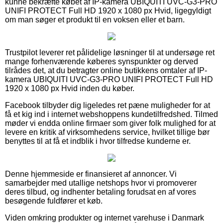
kunne bekræfte købet af IP-kamera UBIQUITI UVC-G3-PRO
UNIFI PROTECT Full HD 1920 x 1080 px Hvid, ligegyldigt
om man søger et produkt til en voksen eller et barn.
Trustpilot leverer ret pålidelige løsninger til at undersøge ret
mange forhenværende køberes synspunkter og derved
tilrådes det, at du betragter online butikkens omtaler af IP-
kamera UBIQUITI UVC-G3-PRO UNIFI PROTECT Full HD
1920 x 1080 px Hvid inden du køber.
Facebook tilbyder dig ligeledes ret pæne muligheder for at
få et kig ind i internet webshoppens kundetilfredshed. Tilmed
møder vi endda online firmaer som giver folk mulighed for at
levere en kritik af virksomhedens service, hvilket tillige bør
benyttes til at få et indblik i hvor tilfredse kunderne er.
Denne hjemmeside er finansieret af annoncer. Vi
samarbejder med utallige netshops hvor vi promoverer
deres tilbud, og indhenter betaling forudsat en af vores
besøgende fuldfører et køb.
Viden omkring produkter og internet varehuse i Danmark