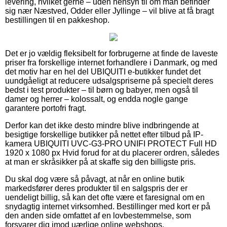
levering, hvilket gerne – uden hensyn til om man befinder
sig nær Næstved, Odder eller Jyllinge – vil blive at få bragt
bestillingen til en pakkeshop.
Det er jo vældig fleksibelt for forbrugerne at finde de laveste
priser fra forskellige internet forhandlere i Danmark, og med
det motiv har en hel del UBIQUITI e-butikker fundet det
uundgåeligt at reducere udsalgspriserne på specielt deres
bedst i test produkter – til børn og babyer, men også til
damer og herrer – kolossalt, og endda nogle gange
garantere portofri fragt.
Derfor kan det ikke desto mindre blive indbringende at
besigtige forskellige butikker på nettet efter tilbud på IP-
kamera UBIQUITI UVC-G3-PRO UNIFI PROTECT Full HD
1920 x 1080 px Hvid forud for at du placerer ordren, således
at man er skråsikker på at skaffe sig den billigste pris.
Du skal dog være så påvagt, at når en online butik
markedsfører deres produkter til en salgspris der er
uendeligt billig, så kan det ofte være et faresignal om en
snydagtig internet virksomhed. Bestillinger med kort er på
den anden side omfattet af en lovbestemmelse, som
forsvarer dig imod uærlige online webshops.