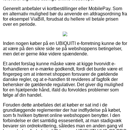
Generelt anbefaler vi kortbestillinger eller MobilePay. Som
en alternativ mulighed bør du anvende en afdragsordning fra
for eksempel ViaBill, forudsat du hellere vil betale prisen
over en periode.
Inden nogen køber på en UBIQUITI e-forretning kunne de for
at være på den sikre side se på webshoppens betingelser,
men det er gerne ikke videre spændende.
Et andet forslag kunne måske være at kigge hvorvidt e-
forhandleren er e-mærke godkendt, fordi det burde være et
fingerpeg om at internet shoppen forsvarer de gældende
danske regler, og at e-handlen tit revideres af fagfolk der
behersker de gældende regulativer. Det giver dig mulighed
for en hjælpende hånd, ifald du forvoldes problemer som
følge af din handel.
Foruden dette anbefales det at køber er sat ind i de
grundlæggende reglementer der har indflydelse på købet,
som fx hvilken bytteret online webshoppen benytter. I den
forbindelse er det samtidig essesentielt, at man stadigvæk
bevarer sin ordrekvittering, således man en anden gang vil