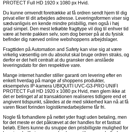
PROTECT Full HD 1920 x 1080 px Hvid.
Du kunne omvendt foretrække at få ordren sendt hjem til dig
privat eller til dit arbejdes adresse. Leveringsformen viser sig
sædvanligvis en kende mindre prisbillig, men også i høj
grad simpel. Den mest letkøbte fragttype vil dog til enhver tid
være at hente pakken selv, som dog beroer på at du fysisk
befinder dig nærved online webshoppens arbejdslager.
Fragttiden på Automation and Safety kan vise sig at være
virkelig væsentlig om du absolut skal bruge ordren straks, og
derfor er det helt centralt at du gransker den anslåede
leveringsdato for den respektive vare.
Mange internet handler stiller garanti om levering efter en
enkelt hverdag på mange af shoppens produkter,
eksempelvis IP-kamera UBIQUITI UVC-G3-PRO UNIFI
PROTECT Full HD 1920 x 1080 px Hvid, men glem ikke at
det er betinget af at transaktionen realiseres tidligere end et
angivent tidspunkt, således at de med sikkerhed kan nå at få
varen fikset forinden logistikmedarbejderne får fri.
Nogle få forhandlere på nettet yder fragt uden betaling, men
for det meste er det påkrævet at der handles for et fastsat
beløb. Ellers kunne du snuppe den prisbilligste mulighed for