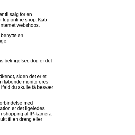
 til salg for en
n fup online shop. Køb
e internet webshops.
u benytte en
nge.
s betingelser, dog er det
kendt, siden det er et
ken løbende monitoreres
 ifald du skulle få besvær
i forbindelse med
lation er det ligeledes
 sin shopping af IP-kamera
t til en dreng eller