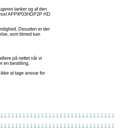
rugeres tanker og af den
a approx! APPIP03HDP2P HD
værdighed. Desuden er der
velse, som tilmed kan
lere på nettet når vi
r en bestilling.
kke at tage ansvar for
1
1
1
1
1
1
1
1
1
1
1
1
1
1
1
1
1
1
1
1
1
1
1
1
1
1
1
1
1
1
1
1
1
1
1
1
1
1
1
1
1
1
1
1
1
1
1
1
1
1
1
1
1
1
1
1
1
1
1
1
1
1