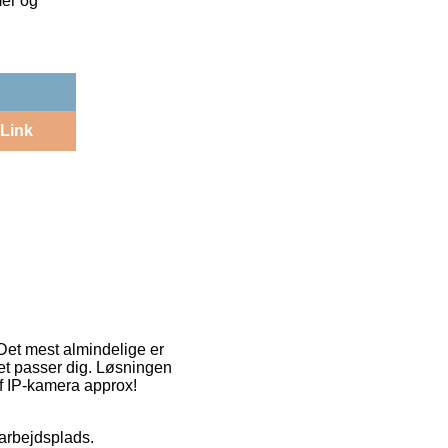
mer og
Link
 Det mest almindelige er
 det passer dig. Løsningen
af IP-kamera approx!
 arbejdsplads.