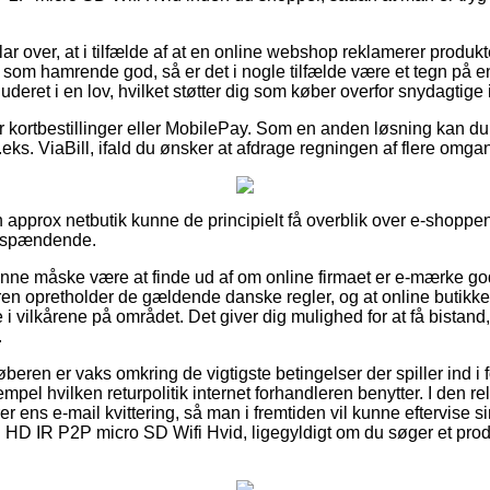
ar over, at i tilfælde af at en online webshop reklamerer produkter
som hamrende god, så er det i nogle tilfælde være et tegn på e
kluderet i en lov, hvilket støtter dig som køber overfor snydagtig
for kortbestillinger eller MobilePay. Som en anden løsning kan d
eks. ViaBill, ifald du ønsker at afdrage regningen af flere omga
 approx netbutik kunne de principielt få overblik over e-shoppen
r spændende.
nne måske være at finde ud af om online firmaet er e-mærke god
eren opretholder de gældende danske regler, og at online butik
 i vilkårene på området. Det giver dig mulighed for at få bistand,
.
 køberen er vaks omkring de vigtigste betingelser der spiller ind 
mpel hvilken returpolitik internet forhandleren benytter. I den re
arer ens e-mail kvittering, så man i fremtiden vil kunne eftervise
 IR P2P micro SD Wifi Hvid, ligegyldigt om du søger et produk