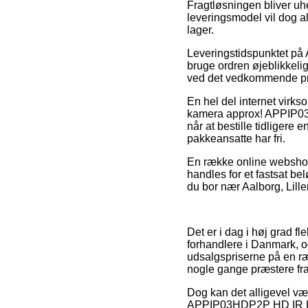
Fragtløsningen bliver uh
leveringsmodel vil dog al
lager.
Leveringstidspunktet på 
bruge ordren øjeblikkelig
ved det vedkommende pr
En hel del internet virk
kamera approx! APPIP03
når at bestille tidligere
pakkeansatte har fri.
En række online webshops
handles for et fastsat bel
du bor nær Aalborg, Lillerø
Det er i dag i høj grad fl
forhandlere i Danmark, og
udsalgspriserne på en ræ
nogle gange præstere fr
Dog kan det alligevel vær
APPIP03HDP2P HD IR P2P 