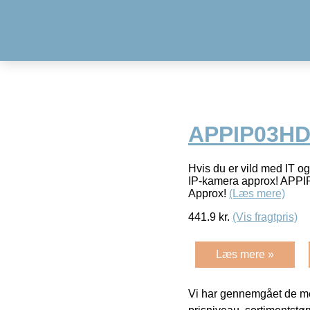
APPIP03HDP
Hvis du er vild med IT og
IP-kamera approx! APPIP
Approx!
(Læs mere)
441.9
kr.
(Vis fragtpris)
Læs mere »
Vi har gennemgået de mes