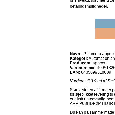
prisniveau, sortimentstø
betalingsmuligheder.
Navn:
IP-kamera approx
Kategori:
Automation an
Producent:
approx
Varenummer:
4095132
EAN:
8435099518839
Vurderet til
3.9
ud af 5 st
Størstedelen af firmaer p
for øjeblikket levering t
er altså usædvanlig nem,
APPIP03HDP2P HD IR P2
Du kan på samme måde besl