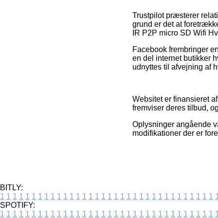
Trustpilot præsterer rela
grund er det at foretræk
IR P2P micro SD Wifi Hvi
Facebook frembringer endv
en del internet butikker 
udnyttes til afvejning af 
Websitet er finansieret 
fremviser deres tilbud, og
Oplysninger angående var
modifikationer der er for
BITLY:
1
1
1
1
1
1
1
1
1
1
1
1
1
1
1
1
1
1
1
1
1
1
1
1
1
1
1
1
1
1
1
1
1
1
SPOTIFY:
1
1
1
1
1
1
1
1
1
1
1
1
1
1
1
1
1
1
1
1
1
1
1
1
1
1
1
1
1
1
1
1
1
1