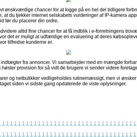
tivt ønskværdige chancer for at kigge på en hel del tidligere forb
ke, at du tjekker internet selskabets vurderinger af IP-kamer
d før du placerer din ordre.
idere altid fine chancer for at få indblik i e-forretningens tro
hvor det er muligt at udfærdige en evaluering af deres købsople
hvor tilfredse kunderne er.
af indtægter fra annoncer. Vi samarbejder med en mængde forhand
 høster provision for så vidt de brugere vi sender videre foretage
er og netbutikker vedligeholdes rutinemæssigt, men vi ønsker i
etaget siden vi sidste gang opdaterede de viste oplysninger.
1
1
1
1
1
1
1
1
1
1
1
1
1
1
1
1
1
1
1
1
1
1
1
1
1
1
1
1
1
1
1
1
1
1
1
1
1
1
1
1
1
1
1
1
1
1
1
1
1
1
1
1
1
1
1
1
1
1
1
1
1
1
1
1
1
1
1
1
1
1