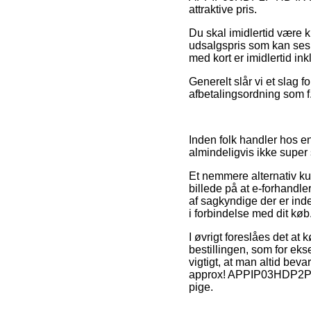
attraktive pris.
Du skal imidlertid være kl
udsalgspris som kan ses 
med kort er imidlertid in
Generelt slår vi et slag 
afbetalingsordning som f.
Inden folk handler hos en
almindeligvis ikke supe
Et nemmere alternativ ku
billede på at e-forhandl
af sagkyndige der er inde
i forbindelse med dit køb
I øvrigt foreslåes det at
bestillingen, som for ekse
vigtigt, at man altid bev
approx! APPIP03HDP2P HD
pige.