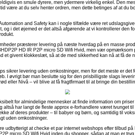
eldigvis en smule dyrere, men ydermere virkelig enkel. Den mes
tid være at du selv henter ordren, men dette betinges af at du 
Automation and Safety kan i nogle tilfælde være ret udslagsgive
t, og i det øjemed er det altså afgørende at vi kontrollerer den 
odukt.
somheder præsterer levering på næste hverdag på en masse prod
HDP2P HD IR P2P micro SD Wifi Hvid, men vær opmærksom på 
 end et givent klokkeslæt, så at de med sikkerhed kan nå at få de 
 sikrer levering uden omkostninger, men for det meste er det f
øb. I øvrigt bør man beslutte sig for den prisbilligste slags lever
d eller Nivå – vil blive at få fragtfirmaet til at bringe din bestill
eksibelt for almindelige mennesker at finde information om priser 
 altså har langt de fleste approx e-forhandlere været tvunget til
kke af deres produkter – til babyer og børn, og samtidig til vo
agt uden omkostninger.
e udbytterigt at checke et par internet webshops efter tilbud p
micro SD Wifi Hvid inden du shopper, sådan at man er tryg 