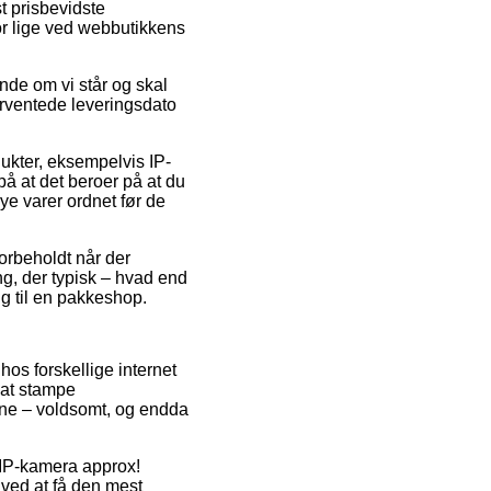
t prisbevidste
bor lige ved webbutikkens
nde om vi står og skal
forventede leveringsdato
ukter, eksempelvis IP-
at det beroer på at du
nye varer ordnet før de
orbeholdt når der
ing, der typisk – hvad end
ing til en pakkeshop.
hos forskellige internet
 at stampe
ksne – voldsomt, og endda
å IP-kamera approx!
ved at få den mest