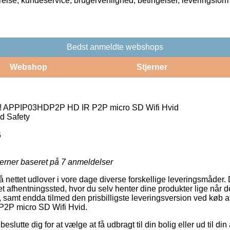
rrelse, kundeservice, brugervenlighed, betingelser, leveringsfor
Bedst anmeldte webshops
Webshop
Stjerner
! APPIP03HDP2P HD IR P2P micro SD Wifi Hvid
d Safety
6
jerner baseret på
7
anmeldelser
å nettet udlover i vore dage diverse forskellige leveringsmåder.
il et afhentningssted, hvor du selv henter dine produkter lige når
 samt endda tilmed den prisbilligste leveringsversion ved køb 
P micro SD Wifi Hvid.
utte dig for at vælge at få udbragt til din bolig eller ud til din