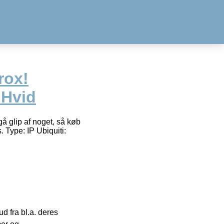
rox!
 Hvid
å glip af noget, så køb
Type: IP Ubiquiti:
 fra bl.a. deres