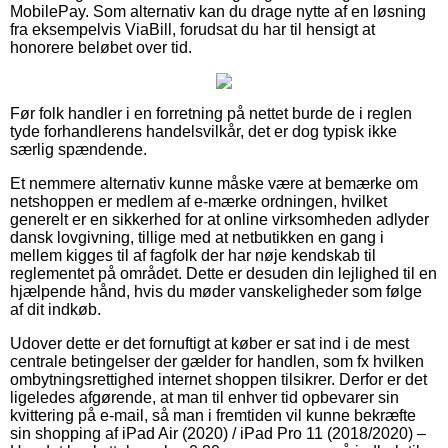
MobilePay. Som alternativ kan du drage nytte af en løsning
fra eksempelvis ViaBill, forudsat du har til hensigt at
honorere beløbet over tid.
Før folk handler i en forretning på nettet burde de i reglen
tyde forhandlerens handelsvilkår, det er dog typisk ikke
særlig spændende.
Et nemmere alternativ kunne måske være at bemærke om
netshoppen er medlem af e-mærke ordningen, hvilket
generelt er en sikkerhed for at online virksomheden adlyder
dansk lovgivning, tillige med at netbutikken en gang i
mellem kigges til af fagfolk der har nøje kendskab til
reglementet på området. Dette er desuden din lejlighed til en
hjælpende hånd, hvis du møder vanskeligheder som følge
af dit indkøb.
Udover dette er det fornuftigt at køber er sat ind i de mest
centrale betingelser der gælder for handlen, som fx hvilken
ombytningsrettighed internet shoppen tilsikrer. Derfor er det
ligeledes afgørende, at man til enhver tid opbevarer sin
kvittering på e-mail, så man i fremtiden vil kunne bekræfte
sin shopping af iPad Air (2020) / iPad Pro 11 (2018/2020) –