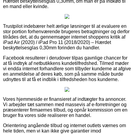
Hærdet beskyttelsesglas 0,30mm, om man er på indkøb til
en mand eller kvinde.
Trustpilot indebærer helt ærlige løsninger til at evaluere en
stor portion forhenværende brugeres betragtninger og derfor
tilrådes det, at du gennemsøger internet shoppens kritik af
iPad Air (2020) / iPad Pro 11 (2018/2020) – Hærdet
beskyttelsesglas 0,30mm forinden du handler.
Facebook resulterer i derudover tilpas gavnlige chancer for
at få indtryk af netbutikkens kundetilfredshed. Tilmed møder
vi endda internet forhandlere som tilbyder kunderne at afgive
en anmeldelse af deres køb, som på samme måde burde
udnyttes til at få et indblik i tilfredsheden hos kunderne.
Vores hjemmeside er finansieret af indtægter fra annoncer.
Vi arbejder tæt sammen med massevis af e-forretninger og
præsenterer firmaernes tilbud, og opnår kommission om en
bruger fra vores side realiserer en handel.
Orientering angående tilbud og internet outlets værnes om
hele tiden, men vi kan ikke give garantier imod