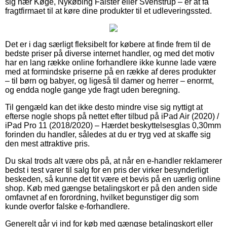
sig nær Køge, Nykøbing Falster eller Svenstrup – er at få
fragtfirmaet til at køre dine produkter til et udleveringssted.
Det er i dag særligt fleksibelt for købere at finde frem til de
bedste priser på diverse internet handler, og med det motiv
har en lang række online forhandlere ikke kunne lade være
med at formindske priserne på en række af deres produkter
– til børn og babyer, og ligeså til damer og herrer – enormt,
og endda nogle gange yde fragt uden beregning.
Til gengæld kan det ikke desto mindre vise sig nyttigt at
efterse nogle shops på nettet efter tilbud på iPad Air (2020) /
iPad Pro 11 (2018/2020) – Hærdet beskyttelsesglas 0,30mm
forinden du handler, således at du er tryg ved at skaffe sig
den mest attraktive pris.
Du skal trods alt være obs på, at når en e-handler reklamerer
bedst i test varer til salg for en pris der virker besynderligt
beskeden, så kunne det tit være et bevis på en uærlig online
shop. Køb med gængse betalingskort er på den anden side
omfavnet af en forordning, hvilket begunstiger dig som
kunde overfor falske e-forhandlere.
Generelt går vi ind for køb med gængse betalingskort eller