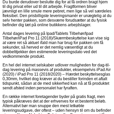
Du burde derudover beslutte dig for at få ordren bragt hjem
til dig privat eller ud til dit arbejde. Fragtformen bliver
jævnligt en lille smule mere pebret, men lige så vel særdeles
fleksibel. Den prisbilligste leveringsmanér er unægtelig at du
selv henter pakken, som desværre forudsætter at du fysisk
befinder dig tæt på online butikkens arbejdslager.
Antal dages levering på Ipad/Tablets Tilbehør/Ipad
Tilbehør/iPad Pro 11 (2018)/Skærmbeskyttelse kan vise sig
at være ret så aktuel ifald man har brug for pakken om få
sekunder, så herved er det nemlig væsentligt at du
dobbelttjekker den estimerede leveringsdato ved det
vedkommende produkt.
En hel del internet selskaber udlover muligheden for dag-til-
dag levering på massevis af produkter, eksempelvis iPad Air
(2020) / iPad Pro 11 (2018/2020) – Hærdet beskyttelsesglas
0,30mm, hvilket dog kræver at du bestiller forinden et aftalt
tidspunkt, sådan at de med sikkerhed kan nå at få produktet
sendt afsted inden personalet har fyraften.
En række internet foretagender byder på gratis fragt, men
typisk påkræves det at der erhverves for et bestemt beløb.
Alternativt bør man snuppe den mest letkøbte
leveringsudgave, der oftest – uden hensyn til om du befinder