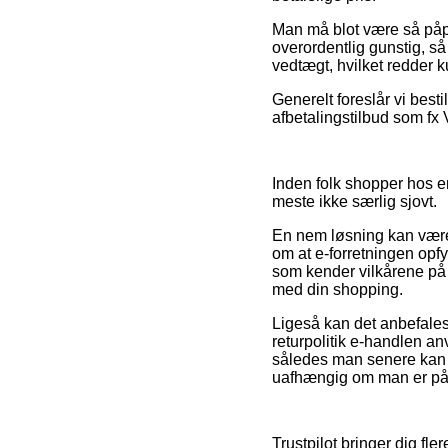
Man må blot være så påpas
overordentlig gunstig, så
vedtægt, hvilket redder 
Generelt foreslår vi best
afbetalingstilbud som fx 
Inden folk shopper hos e
meste ikke særlig sjovt.
En nem løsning kan være 
om at e-forretningen opfy
som kender vilkårene på o
med din shopping.
Ligeså kan det anbefales 
returpolitik e-handlen anv
således man senere kan b
uafhængig om man er på ud
Trustpilot bringer dig fl