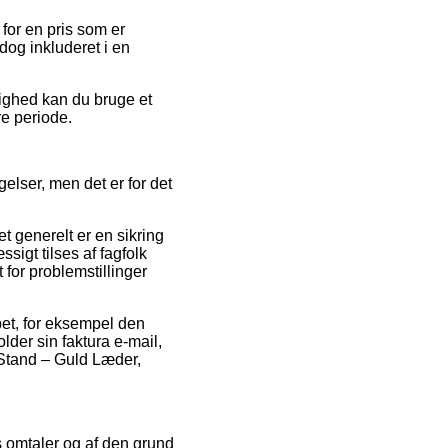
for en pris som er
dog inkluderet i en
lighed kan du bruge et
re periode.
elser, men det er for det
 generelt er en sikring
sigt tilses af fagfolk
 for problemstillinger
bet, for eksempel den
older sin faktura e-mail,
 Stand – Guld Læder,
s omtaler og af den grund