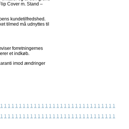
 Flip Cover m. Stand –
ppens kundetilfredshed.
ket tilmed må udnyttes til
viser forretningernes
erer et indkøb.
garanti imod ændringer
1
1
1
1
1
1
1
1
1
1
1
1
1
1
1
1
1
1
1
1
1
1
1
1
1
1
1
1
1
1
1
1
1
1
1
1
1
1
1
1
1
1
1
1
1
1
1
1
1
1
1
1
1
1
1
1
1
1
1
1
1
1