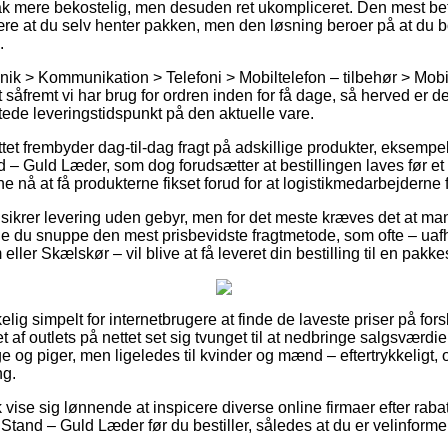
ak mere bekostelig, men desuden ret ukompliceret. Den mest beta
være at du selv henter pakken, men den løsning beroer på at du bo
.
nik > Kommunikation > Telefoni > Mobiltelefon – tilbehør > Mobi
t såfremt vi har brug for ordren inden for få dage, så herved er det
tede leveringstidspunkt på den aktuelle vare.
ttet frembyder dag-til-dag fragt på adskillige produkter, eksempel
 – Guld Læder, som dog forudsætter at bestillingen laves før et 
nne nå at få produkterne fikset forud for at logistikmedarbejderne få
ps sikrer levering uden gebyr, men for det meste kræves det at ma
lle du snuppe den mest prisbevidste fragtmetode, som ofte – u
ller Skælskør – vil blive at få leveret din bestilling til en pakk
kelig simpelt for internetbrugere at finde de laveste priser på fo
let af outlets på nettet set sig tvunget til at nedbringe salgsværd
enge og piger, men ligeledes til kvinder og mænd – eftertrykkelig
ng.
vise sig lønnende at inspicere diverse online firmaer efter raba
 Stand – Guld Læder før du bestiller, således at du er velinforme