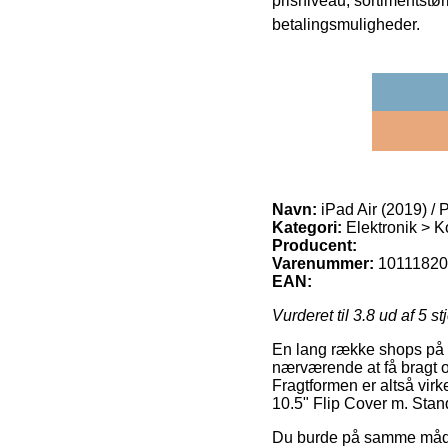
prisniveau, sortimentstø
betalingsmuligheder.
Navn:
iPad Air (2019) / 
Kategori:
Elektronik > K
Producent:
Varenummer:
1011182
EAN:
Vurderet til
3.8
ud af 5 st
En lang række shops på ne
nærværende at få bragt o
Fragtformen er altså virk
10.5" Flip Cover m. Stan
Du burde på samme måde t