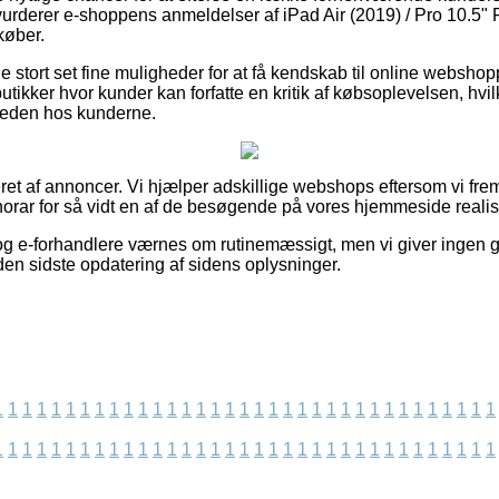
 vurderer e-shoppens anmeldelser af iPad Air (2019) / Pro 10.5"
køber.
e stort set fine muligheder for at få kendskab til online websho
utikker hvor kunder kan forfatte en kritik af købsoplevelsen, hvil
dsheden hos kunderne.
et af annoncer. Vi hjælper adskillige webshops eftersom vi frem
norar for så vidt en af de besøgende på vores hjemmeside realis
og e-forhandlere værnes om rutinemæssigt, men vi giver ingen 
siden sidste opdatering af sidens oplysninger.
1
1
1
1
1
1
1
1
1
1
1
1
1
1
1
1
1
1
1
1
1
1
1
1
1
1
1
1
1
1
1
1
1
1
1
1
1
1
1
1
1
1
1
1
1
1
1
1
1
1
1
1
1
1
1
1
1
1
1
1
1
1
1
1
1
1
1
1
1
1