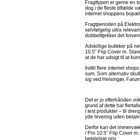
Fragttypen er gerne en t
dog i de fleste tilfælde 
internet shoppens bopæl
Fragtperioden på Elektro
selvfølgelig ultra relevan
dobbelttjekker det forven
Adskillige butikker på ne
10.5" Flip Cover m. Stand
at de har udsigt til at ku
Indtil flere internet sho
sum. Som alternativ sku
sig ved Helsingør, Farum e
Det er jo efterhånden vir
grund af dette har flertal
i test produkter – til dr
yde levering uden betali
Derfor kan det immervæk 
/ Pro 10.5" Flip Cover m.
betalelige pris.