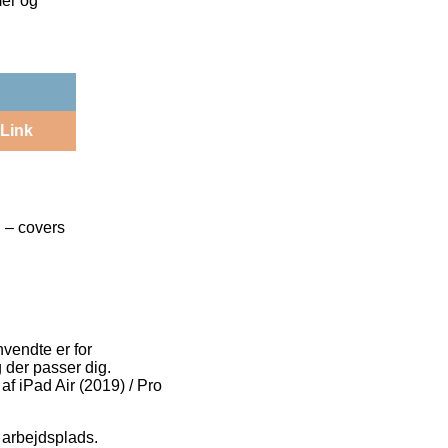
mer og
Link
n – covers
nvendte er for
 der passer dig.
af iPad Air (2019) / Pro
 arbejdsplads.