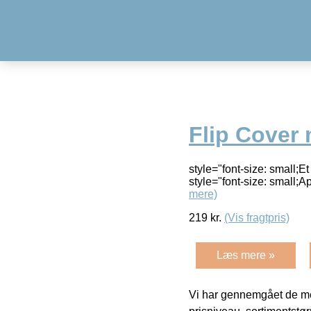
Flip Cover
style="font-size: small;Et
style="font-size: small;A
mere)
219
kr.
(Vis fragtpris)
Læs mere »
Vi har gennemgået de mes