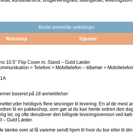
rrelse, kundeservice, brugervenlighed, betingelser, leveringsfor
Bedst anmeldte webshops
Webshop
Stjerner
Pro 10.5" Flip Cover m. Stand – Guld Læder
ommunikation > Telefoni > Mobiltelefon – tilbehør > Mobiltelefo
01A
jerner baseret på
18
anmeldelser
ttet yder heldigvis flere løsninger til levering. En af de mest a
rdren til en pakkeshop, som gør at du kan hente ordren den dag
elig let, og ofte derudover den billigste leveringsversion ved køb 
d – Guld Læder.
ænke over at få varerne sendt hjem til hvor du bor eller til din