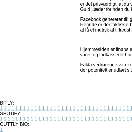
er det prisværdigt, at du
Guld Læder forinden du 
Facebook genererer tillig
Herinde er der faktisk e-b
at få et indtryk af tilfre
Hjemmesiden er finansier
varer, og indkasserer ho
Fakta vedrørende varer 
der potentielt er udført 
BITLY:
1
1
1
1
1
1
1
1
1
1
1
1
1
1
1
1
1
1
1
1
1
1
1
1
1
1
1
1
1
1
1
1
1
1
SPOTIFY:
1
1
1
1
1
1
1
1
1
1
1
1
1
1
1
1
1
1
1
1
1
1
1
1
1
1
1
1
1
1
1
1
1
1
CUTTLY BIO:
1