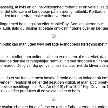
selig, at hvis en online virksomhed forhandler en vare til salg 
 er det ofte være et kendetegn på en uærlig netbutik. Kortkøb er 
kunden imod bedrageriske online varehuse.
illinger med betalingskort eller MobilePay. Som en alternativ mu
ViaBill, ifald du ønsker at betale omkostningerne over en længe
n butik kan man uden tvivl betragte e-shoppens forretningsbeting
at kontrollere om online butikken er medlem af e-mærket, da det
lder de danske retningslinjer, samt at internet shoppen rutinemæs
mrådet. Det giver dig genvej til assistance, hvis du bliver udsat
at du er sat ind i de mest basale forhold der kan influere på kø
ender. I relation til det er det desuden vigtigt, at man altid bibeh
evise bestillingen af iPad Air (2019) / Pro 10.5" Flip Cover m.
kig efter produkter til en voksen eller et barn.
ere nyttige chancer for at efterse en række forhenværende kunder