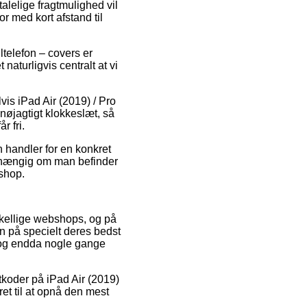
lelige fragtmulighed vil
r med kort afstand til
ltelefon – covers er
 naturligvis centralt at vi
vis iPad Air (2019) / Pro
nøjagtigt klokkeslæt, så
r fri.
n handler for en konkret
afhængig om man befinder
eshop.
rskellige webshops, og på
ien på specielt deres bedst
t, og endda nogle gange
tkoder på iPad Air (2019)
ret til at opnå den mest