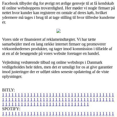
Facebook tilbyder dig for øvrigt ret ærlige genveje til at få kendskab
til online webshoppens troværdighed. Her møder vi nogle firmaer på
nettet hvor kunder kan registrere en omtale af deres køb, hvilket
ydermere må tages i brug til at tage stilling til hvor tilfredse kunderne
er.
Vores side er finansieret af reklameindtægter. Vi har tætte
samarbejder med en lang række internet firmaer og promoverer
virksomhedernes produkter, og tager imod kommission i tilfælde af
at en af de besøgende på vores website foretager en handel.
Vejledning vedrørende tilbud og online webshops i Danmark
vedligeholdes hele tiden, men det er umuligt for os at give garantier
imod justeringer der er udført siden seneste opdatering af de viste
oplysninger.
BITLY:
1
1
1
1
1
1
1
1
1
1
1
1
1
1
1
1
1
1
1
1
1
1
1
1
1
1
1
1
1
1
1
1
1
1
1
1
1
1
1
1
1
1
1
1
1
1
1
1
1
1
1
1
1
1
1
1
1
1
1
1
1
1
1
1
1
1
1
1
1
1
1
1
1
1
1
1
1
1
1
1
1
1
1
1
1
1
1
1
1
1
1
1
1
1
1
1
1
1
1
1
SPOTIFY:
1
1
1
1
1
1
1
1
1
1
1
1
1
1
1
1
1
1
1
1
1
1
1
1
1
1
1
1
1
1
1
1
1
1
1
1