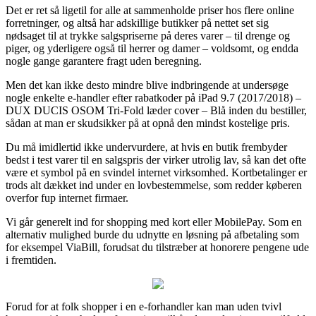
Det er ret så ligetil for alle at sammenholde priser hos flere online
forretninger, og altså har adskillige butikker på nettet set sig
nødsaget til at trykke salgspriserne på deres varer – til drenge og
piger, og yderligere også til herrer og damer – voldsomt, og endda
nogle gange garantere fragt uden beregning.
Men det kan ikke desto mindre blive indbringende at undersøge
nogle enkelte e-handler efter rabatkoder på iPad 9.7 (2017/2018) –
DUX DUCIS OSOM Tri-Fold læder cover – Blå inden du bestiller,
sådan at man er skudsikker på at opnå den mindst kostelige pris.
Du må imidlertid ikke undervurdere, at hvis en butik frembyder
bedst i test varer til en salgspris der virker utrolig lav, så kan det ofte
være et symbol på en svindel internet virksomhed. Kortbetalinger er
trods alt dækket ind under en lovbestemmelse, som redder køberen
overfor fup internet firmaer.
Vi går generelt ind for shopping med kort eller MobilePay. Som en
alternativ mulighed burde du udnytte en løsning på afbetaling som
for eksempel ViaBill, forudsat du tilstræber at honorere pengene ude
i fremtiden.
Forud for at folk shopper i en e-forhandler kan man uden tvivl