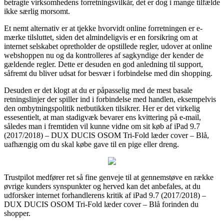
betragte virksomhedens forretningsvilkår, det er dog i mange tilfælde
ikke særlig morsomt.
Et nemt alternativ er at tjekke hvorvidt online forretningen er e-
mærke tilsluttet, siden det almindeligvis er en forsikring om at
internet selskabet opretholder de opstillede regler, udover at online
webshoppen nu og da kontrolleres af sagkyndige der kender de
gældende regler. Dette er desuden en god anledning til support,
såfremt du bliver udsat for besvær i forbindelse med din shopping.
Desuden er det klogt at du er påpasselig med de mest basale
retningslinjer der spiller ind i forbindelse med handlen, eksempelvis
den ombytningspolitik netbutikken tilsikrer. Her er det virkelig
essesentielt, at man stadigvæk bevarer ens kvittering på e-mail,
således man i fremtiden vil kunne vidne om sit køb af iPad 9.7
(2017/2018) – DUX DUCIS OSOM Tri-Fold læder cover – Blå,
uafhængig om du skal købe gave til en pige eller dreng.
Trustpilot medfører ret så fine genveje til at gennemstøve en række
øvrige kunders synspunkter og herved kan det anbefales, at du
udforsker internet forhandlerens kritik af iPad 9.7 (2017/2018) –
DUX DUCIS OSOM Tri-Fold læder cover – Blå forinden du
shopper.