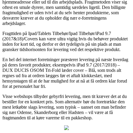
hjemmeadresse eller ud til din arbejdsplads. Fragtmetoden viser sig
oftest en smule dyrere, men samtidig særdeles ligetil. Den billigste
fragtmulighed er uden tvivl at du selv henter produkterne, som
desværre kræver at du opholder dig nær e-forretningens
arbejdslager.
Fragttiden på Ipad/Tablets Tilbehør/Ipad Tilbehør/iPad 9.7
(2017&18)/Covers kan være ultra vigtig hvis du behøver produktet
inden for kort tid, og derfor er det tydeligvis på sin plads at man
gransker tidshorisonten for levering ved det respektive produkt.
En hel del internet forretninger præsterer levering på næste hverdag
på deres favorit produkter, eksempelvis iPad 9.7 (2017/2018) –
DUX DUCIS OSOM Tri-Fold læder cover – Blå, som trods alt
regnes ud fra at ordren lægges før et aftalt klokkeslæt, med
hensynstagen til at de har mulighed for at nå at få ordren klar forud
for at personalet har fri.
Visse webshops tilbyder gebyrfri levering, men tit kræver det at du
bestiller for en konkret pris. Som alternativ bør du foretrække den
mest letkøbte slags levering, som typisk – uanset om man befinder
sig nær Odense, Skanderborg eller Hadsten – vil være at få
fragtmanden til at køre varerne til en pakkeshop.