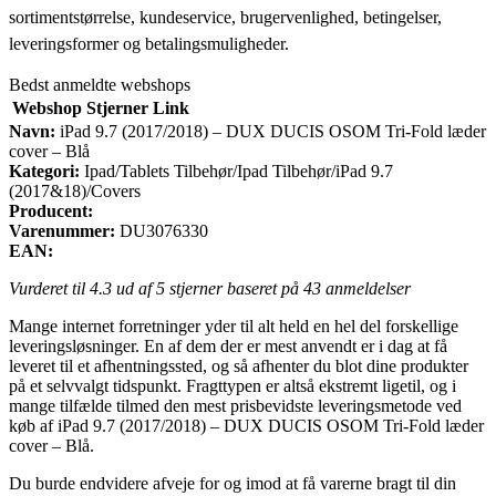
sortimentstørrelse, kundeservice, brugervenlighed, betingelser,
leveringsformer og betalingsmuligheder.
Bedst anmeldte webshops
Webshop
Stjerner
Link
Navn:
iPad 9.7 (2017/2018) – DUX DUCIS OSOM Tri-Fold læder
cover – Blå
Kategori:
Ipad/Tablets Tilbehør/Ipad Tilbehør/iPad 9.7
(2017&18)/Covers
Producent:
Varenummer:
DU3076330
EAN:
Vurderet til
4.3
ud af 5 stjerner baseret på
43
anmeldelser
Mange internet forretninger yder til alt held en hel del forskellige
leveringsløsninger. En af dem der er mest anvendt er i dag at få
leveret til et afhentningssted, og så afhenter du blot dine produkter
på et selvvalgt tidspunkt. Fragttypen er altså ekstremt ligetil, og i
mange tilfælde tilmed den mest prisbevidste leveringsmetode ved
køb af iPad 9.7 (2017/2018) – DUX DUCIS OSOM Tri-Fold læder
cover – Blå.
Du burde endvidere afveje for og imod at få varerne bragt til din