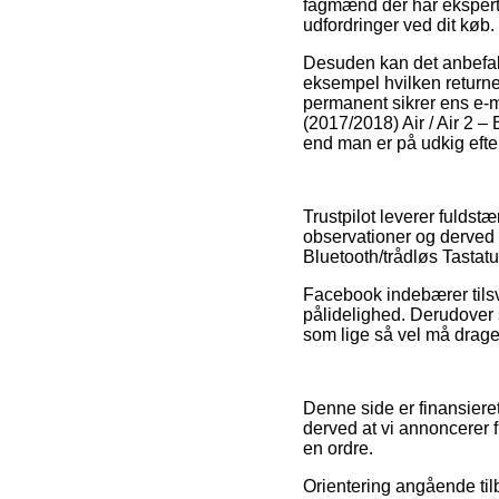
fagmænd der har ekspertis
udfordringer ved dit køb.
Desuden kan det anbefale
eksempel hvilken returne
permanent sikrer ens e-ma
(2017/2018) Air / Air 2 –
end man er på udkig efter
Trustpilot leverer fulds
observationer og derved t
Bluetooth/trådløs Tastat
Facebook indebærer tilsv
pålidelighed. Derudover 
som lige så vel må drages
Denne side er finansiere
derved at vi annoncerer 
en ordre.
Orientering angående tilb