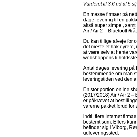
Vurderet til
3.6
ud af 5 st
En masse firmaer på nette
dage levering til en pakk
altså super simpel, samt 
Air / Air 2 – Bluetooth/t
Du kan tillige afveje for 
det meste et hak dyrere,
at være selv at hente va
webshoppens tilholdsste
Antal dages levering på I
bestemmende om man står 
leveringstiden ved den ak
En stor portion online 
(2017/2018) Air / Air 2 –
er påkrævet at bestilling
varerne pakket forud for 
Indtil flere internet fir
bestemt sum. Ellers kunn
befinder sig i Viborg, Rønn
udleveringssted.