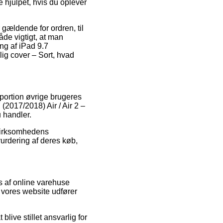
 hjulpet, hvis du oplever
gældende for ordren, til
de vigtigt, at man
ng af iPad 9.7
lig cover – Sort, hvad
portion øvrige brugeres
 (2017/2018) Air / Air 2 –
 handler.
 virksomhedens
urdering af deres køb,
s af online varehuse
 vores website udfører
live stillet ansvarlig for