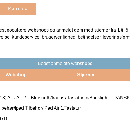
Køb nu »
t populære webshops og anmeldt dem med stjerner fra 1 til 5 ud
rrelse, kundeservice, brugervenlighed, betingelser, leveringsfor
Bedst anmeldte webshops
Webshop
Stjerner
8) Air / Air 2 – Bluetooth/trådløs Tastatur m/Backlight – DANSK
lbehør/Ipad Tilbehør/iPad Air 1/Tastatur
97D