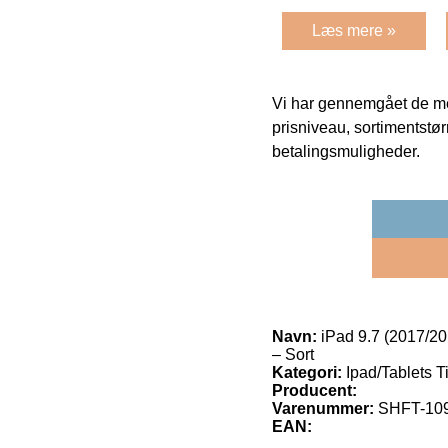
Læs mere »
Vi har gennemgået de mes
prisniveau, sortimentstø
betalingsmuligheder.
Navn:
iPad 9.7 (2017/201
– Sort
Kategori:
Ipad/Tablets Ti
Producent:
Varenummer:
SHFT-10
EAN: