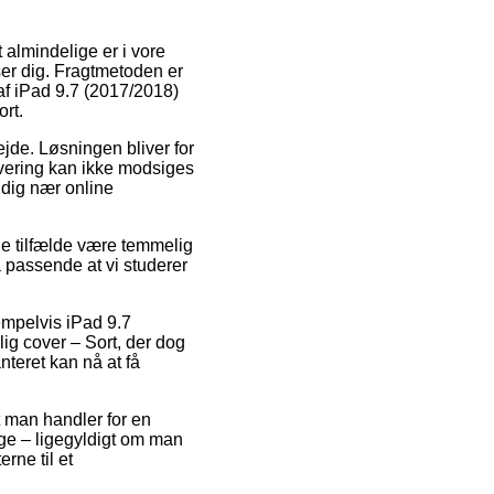
 almindelige er i vore
ser dig. Fragtmetoden er
 af iPad 9.7 (2017/2018)
ort.
bejde. Løsningen bliver for
evering kan ikke modsiges
 dig nær online
le tilfælde være temmelig
 passende at vi studerer
empelvis iPad 9.7
ig cover – Sort, der dog
nteret kan nå at få
at man handler for en
ge – ligegyldigt om man
erne til et