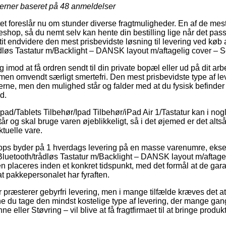
jerner baseret på
48
anmeldelser
t foreslår nu om stunder diverse fragtmuligheder. En af de mest
eshop, så du nemt selv kan hente din bestilling lige når det pas
tit endvidere den mest prisbevidste løsning til levering ved køb
rådløs Tastatur m/Backlight – DANSK layout m/aftagelig cover – S
og imod at få ordren sendt til din private bopæl eller ud på dit ar
 men omvendt særligt smertefri. Den mest prisbevidste type af l
rerne, men den mulighed står og falder med at du fysisk befinder
d.
pad/Tablets Tilbehør/Ipad Tilbehør/iPad Air 1/Tastatur kan i nog
og skal bruge varen øjeblikkeligt, så i det øjemed er det altså
tuelle vare.
shops byder på 1 hverdags levering på en masse varenumre, eks
 Bluetooth/trådløs Tastatur m/Backlight – DANSK layout m/aftagel
en placeres inden et konkret tidspunkt, med det formål at de gara
at pakkepersonalet har fyraften.
maer præsterer gebyrfri levering, men i mange tilfælde kræves det 
e du tage den mindst kostelige type af levering, der mange gan
e eller Støvring – vil blive at få fragtfirmaet til at bringe produkt