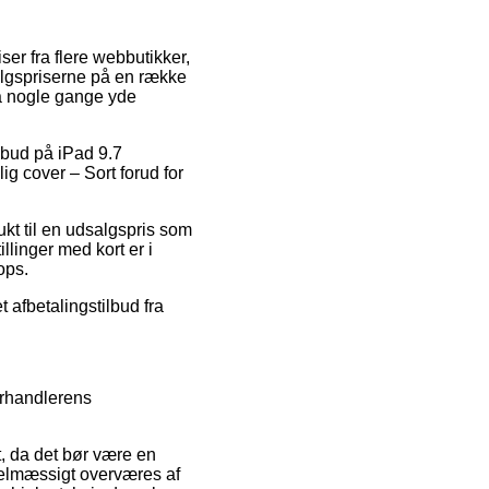
ser fra flere webbutikker,
salgspriserne på en række
da nogle gange yde
ilbud på iPad 9.7
ig cover – Sort forud for
ukt til en udsalgspris som
llinger med kort er i
ops.
t afbetalingstilbud fra
orhandlerens
, da det bør være en
regelmæssigt overværes af