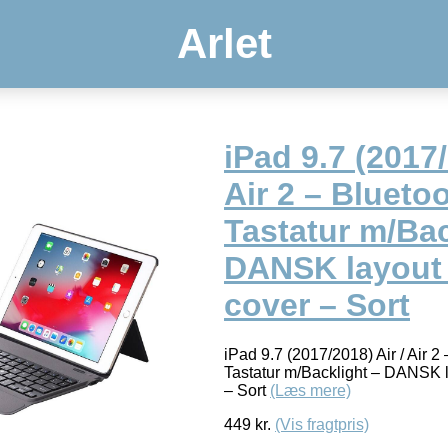
Arlet
iPad 9.7 (2017/
Air 2 – Blueto
Tastatur m/Bac
DANSK layout 
cover – Sort
iPad 9.7 (2017/2018) Air / Air 2
Tastatur m/Backlight – DANSK l
– Sort
(Læs mere)
449
kr.
(Vis fragtpris)