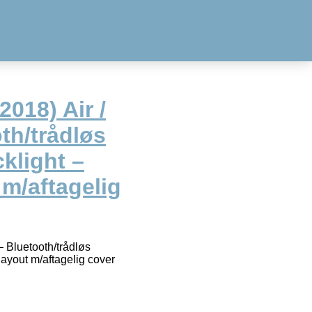
2018) Air /
oth/trådløs
klight –
m/aftagelig
 – Bluetooth/trådløs
ayout m/aftagelig cover