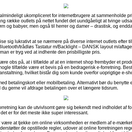
ualmindeligt ukompliceret for internetbrugere at sammenholde pri
ang række outlets på nettet fundet det uundgåeligt at tvinge ud
 børn og babyer, men også til herrer og damer – drastisk, og end
 sig lukrativt at se nærmere på diverse internet outlets efter t
 Bluetooth/trådløs Tastatur m/Backlight – DANSK layout m/aftagel
man er tryg ved at indhente den prisbilligste pris.
e obs på, at i tilfælde af at en internet shop frembyder et prod
nogle tilfælde være et bevis på en bedragerisk e-forretning. Besti
oranstaltning, hvilket bistår dig som kunde overfor uoprigtige e-sh
ed betalingskort eller mobilbetaling. Alternativt bør du benytte e
d du gerne vil afdrage betalingen over et længere tidsrum.
orretning kan de utvivlsomt gøre sig bekendt med indholdet af f
et er for det meste ikke super interessant.
or være at tjekke om online virksomheden er medlem af e-mærket
understøtter de opstillede regler, udover at online forretningen 