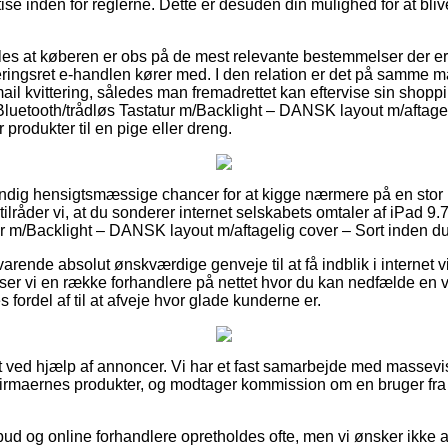
e inden for reglerne. Dette er desuden din mulighed for at blive
s at køberen er obs på de mest relevante bestemmelser der er 
ringsret e-handlen kører med. I den relation er det på samme må
il kvittering, således man fremadrettet kan eftervise sin shoppi
 Bluetooth/trådløs Tastatur m/Backlight – DANSK layout m/aftage
 produkter til en pige eller dreng.
tændig hensigtsmæssige chancer for at kigge nærmere på en stor 
ilråder vi, at du sonderer internet selskabets omtaler af iPad 9.7
ur m/Backlight – DANSK layout m/aftagelig cover – Sort inden du
arende absolut ønskværdige genveje til at få indblik i internet
ser vi en række forhandlere på nettet hvor du kan nedfælde en v
 fordel af til at afveje hvor glade kunderne er.
t ved hjælp af annoncer. Vi har et fast samarbejde med massevi
firmaernes produkter, og modtager kommission om en bruger fra
ud og online forhandlere opretholdes ofte, men vi ønsker ikke at b