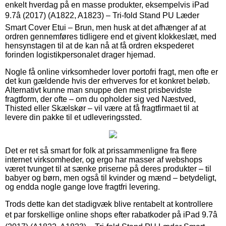
enkelt hverdag på en masse produkter, eksempelvis iPad
9.7â (2017) (A1822, A1823) – Tri-fold Stand PU Læder
Smart Cover Etui – Brun, men husk at det afhænger af at
ordren gennemføres tidligere end et givent klokkeslæt, med
hensynstagen til at de kan nå at få ordren ekspederet
forinden logistikpersonalet drager hjemad.
Nogle få online virksomheder lover portofri fragt, men ofte er
det kun gældende hvis der erhverves for et konkret beløb.
Alternativt kunne man snuppe den mest prisbevidste
fragtform, der ofte – om du opholder sig ved Næstved,
Thisted eller Skælskør – vil være at få fragtfirmaet til at
levere din pakke til et udleveringssted.
Det er ret så smart for folk at prissammenligne fra flere
internet virksomheder, og ergo har masser af webshops
været tvunget til at sænke priserne på deres produkter – til
babyer og børn, men også til kvinder og mænd – betydeligt,
og endda nogle gange love fragtfri levering.
Trods dette kan det stadigvæk blive rentabelt at kontrollere
et par forskellige online shops efter rabatkoder på iPad 9.7â