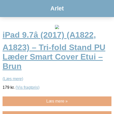
Arlet
iPad 9.7â (2017) (A1822,
A1823) – Tri-fold Stand PU
Læder Smart Cover Etui –
Brun
(Læs mere)
179
kr.
(Vis fragtpris)
Læs mere »