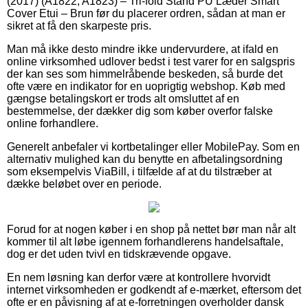
(2017) (A1822, A1823) – Tri-fold Stand PU Læder Smart
Cover Etui – Brun før du placerer ordren, sådan at man er
sikret at få den skarpeste pris.
Man må ikke desto mindre ikke undervurdere, at ifald en
online virksomhed udlover bedst i test varer for en salgspris
der kan ses som himmelråbende beskeden, så burde det
ofte være en indikator for en uoprigtig webshop. Køb med
gængse betalingskort er trods alt omsluttet af en
bestemmelse, der dækker dig som køber overfor falske
online forhandlere.
Generelt anbefaler vi kortbetalinger eller MobilePay. Som en
alternativ mulighed kan du benytte en afbetalingsordning
som eksempelvis ViaBill, i tilfælde af at du tilstræber at
dække beløbet over en periode.
Forud for at nogen køber i en shop på nettet bør man når alt
kommer til alt løbe igennem forhandlerens handelsaftale,
dog er det uden tvivl en tidskrævende opgave.
En nem løsning kan derfor være at kontrollere hvorvidt
internet virksomheden er godkendt af e-mærket, eftersom det
ofte er en påvisning af at e-forretningen overholder dansk