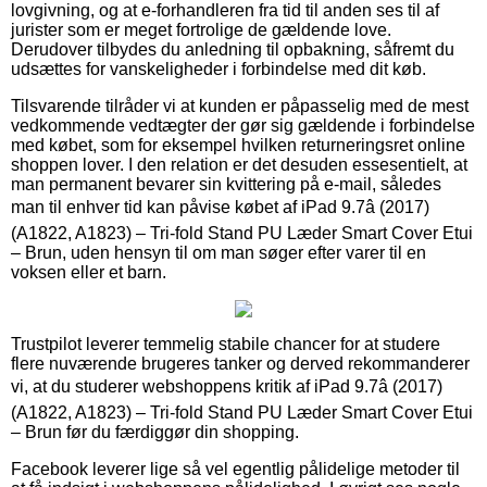
lovgivning, og at e-forhandleren fra tid til anden ses til af
jurister som er meget fortrolige de gældende love.
Derudover tilbydes du anledning til opbakning, såfremt du
udsættes for vanskeligheder i forbindelse med dit køb.
Tilsvarende tilråder vi at kunden er påpasselig med de mest
vedkommende vedtægter der gør sig gældende i forbindelse
med købet, som for eksempel hvilken returneringsret online
shoppen lover. I den relation er det desuden essesentielt, at
man permanent bevarer sin kvittering på e-mail, således
man til enhver tid kan påvise købet af iPad 9.7â (2017)
(A1822, A1823) – Tri-fold Stand PU Læder Smart Cover Etui
– Brun, uden hensyn til om man søger efter varer til en
voksen eller et barn.
Trustpilot leverer temmelig stabile chancer for at studere
flere nuværende brugeres tanker og derved rekommanderer
vi, at du studerer webshoppens kritik af iPad 9.7â (2017)
(A1822, A1823) – Tri-fold Stand PU Læder Smart Cover Etui
– Brun før du færdiggør din shopping.
Facebook leverer lige så vel egentlig pålidelige metoder til