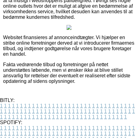
at få indsigt i webshoppens pålidelighed. I øvrigt ses nogle
online outlets hvor det er muligt at afgive en bedømmelse af
virksomhedens service, hvilket desuden kan anvendes til at
bedømme kundernes tilfredshed.
Websitet finansieres af annonceindtægter. Vi hjælper en
stribe online forretninger derved at vi introducerer firmaernes
tilbud, og indtjener godtgørelse når vores brugere foretager
en handel.
Fakta vedrørende tilbud og forretninger på nettet
understøttes løbende, men vi ønsker ikke at blive stillet
ansvarlig for rettelser der eventuelt er realiseret efter sidste
opdatering af sidens oplysninger.
BITLY:
1
1
1
1
1
1
1
1
1
1
1
1
1
1
1
1
1
1
1
1
1
1
1
1
1
1
1
1
1
1
1
1
1
1
1
1
1
1
1
1
1
1
1
1
1
1
1
1
1
1
1
1
1
1
1
1
1
1
1
1
1
1
1
1
1
1
1
1
1
1
1
1
1
1
1
1
1
1
1
1
1
1
1
1
1
1
1
1
1
1
1
1
1
1
1
1
1
1
1
1
SPOTIFY:
1
1
1
1
1
1
1
1
1
1
1
1
1
1
1
1
1
1
1
1
1
1
1
1
1
1
1
1
1
1
1
1
1
1
1
1
1
1
1
1
1
1
1
1
1
1
1
1
1
1
1
1
1
1
1
1
1
1
1
1
1
1
1
1
1
1
1
1