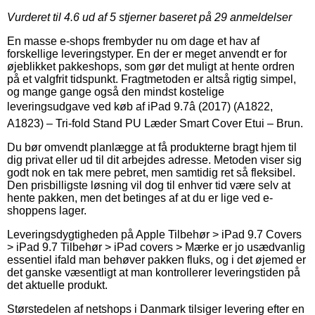
Vurderet til
4.6
ud af 5 stjerner baseret på
29
anmeldelser
En masse e-shops frembyder nu om dage et hav af
forskellige leveringstyper. En der er meget anvendt er for
øjeblikket pakkeshops, som gør det muligt at hente ordren
på et valgfrit tidspunkt. Fragtmetoden er altså rigtig simpel,
og mange gange også den mindst kostelige
leveringsudgave ved køb af iPad 9.7â (2017) (A1822,
A1823) – Tri-fold Stand PU Læder Smart Cover Etui – Brun.
Du bør omvendt planlægge at få produkterne bragt hjem til
dig privat eller ud til dit arbejdes adresse. Metoden viser sig
godt nok en tak mere pebret, men samtidig ret så fleksibel.
Den prisbilligste løsning vil dog til enhver tid være selv at
hente pakken, men det betinges af at du er lige ved e-
shoppens lager.
Leveringsdygtigheden på Apple Tilbehør > iPad 9.7 Covers
> iPad 9.7 Tilbehør > iPad covers > Mærke er jo usædvanlig
essentiel ifald man behøver pakken fluks, og i det øjemed er
det ganske væsentligt at man kontrollerer leveringstiden på
det aktuelle produkt.
Størstedelen af netshops i Danmark tilsiger levering efter en