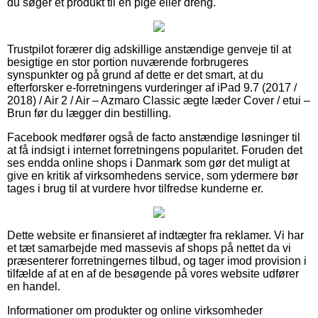
du søger et produkt til en pige eller dreng.
Trustpilot forærer dig adskillige anstændige genveje til at
besigtige en stor portion nuværende forbrugeres
synspunkter og på grund af dette er det smart, at du
efterforsker e-forretningens vurderinger af iPad 9.7 (2017 /
2018) / Air 2 / Air – Azmaro Classic ægte læder Cover / etui –
Brun før du lægger din bestilling.
Facebook medfører også de facto anstændige løsninger til
at få indsigt i internet forretningens popularitet. Foruden det
ses endda online shops i Danmark som gør det muligt at
give en kritik af virksomhedens service, som ydermere bør
tages i brug til at vurdere hvor tilfredse kunderne er.
Dette website er finansieret af indtægter fra reklamer. Vi har
et tæt samarbejde med massevis af shops på nettet da vi
præsenterer forretningernes tilbud, og tager imod provision i
tilfælde af at en af de besøgende på vores website udfører
en handel.
Informationer om produkter og online virksomheder