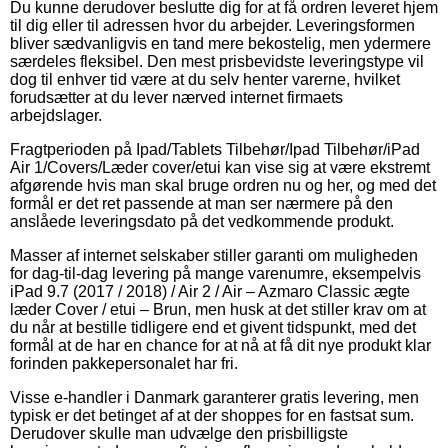
Du kunne derudover beslutte dig for at få ordren leveret hjem
til dig eller til adressen hvor du arbejder. Leveringsformen
bliver sædvanligvis en tand mere bekostelig, men ydermere
særdeles fleksibel. Den mest prisbevidste leveringstype vil
dog til enhver tid være at du selv henter varerne, hvilket
forudsætter at du lever nærved internet firmaets
arbejdslager.
Fragtperioden på Ipad/Tablets Tilbehør/Ipad Tilbehør/iPad
Air 1/Covers/Læder cover/etui kan vise sig at være ekstremt
afgørende hvis man skal bruge ordren nu og her, og med det
formål er det ret passende at man ser nærmere på den
anslåede leveringsdato på det vedkommende produkt.
Masser af internet selskaber stiller garanti om muligheden
for dag-til-dag levering på mange varenumre, eksempelvis
iPad 9.7 (2017 / 2018) / Air 2 / Air – Azmaro Classic ægte
læder Cover / etui – Brun, men husk at det stiller krav om at
du når at bestille tidligere end et givent tidspunkt, med det
formål at de har en chance for at nå at få dit nye produkt klar
forinden pakkepersonalet har fri.
Visse e-handler i Danmark garanterer gratis levering, men
typisk er det betinget af at der shoppes for en fastsat sum.
Derudover skulle man udvælge den prisbilligste