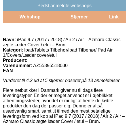
Bedst anmeldte webshops
Webshop
Stjerner
Link
Navn:
iPad 9.7 (2017 / 2018) / Air 2 / Air – Azmaro Classic
ægte læder Cover / etui – Brun
Kategori:
Ipad/Tablets Tilbehør/Ipad Tilbehør/iPad Air
1/Covers/Læder cover/etui
Producent:
Varenummer:
AZ55895518030
EAN:
Vurderet til
4.2
ud af 5 stjerner baseret på
13
anmeldelser
Flere netbutikker i Danmark giver nu til dags flere
leveringstyper. En der er meget anvendt er i øjeblikket
afhentningssteder, hvor det er muligt at hente de købte
produkter den dag der passer dig. Denne er altså
usædvanlig smart, samt tit tilmed den mest betalelige
leveringsform ved køb af iPad 9.7 (2017 / 2018) / Air 2 / Air –
Azmaro Classic ægte læder Cover / etui – Brun.