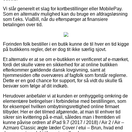
Vi slår generelt et slag for kortbestillinger eller MobilePay.
Som en alternativ mulighed kan du bruge en afdragsløsning
som f.eks. ViaBill, når du efterspørger at finansiere
betalingen over tid.
Forinden folk bestiller i en butik kunne de til hver en tid kigge
på butikkens regler, det er dog tit ikke særlig sjovt.
Et alternativ er at se om e-butikken er verificeret af e-mærket,
fordi det skulle være en sikkerhed for at online butikken
efterkommer gældende dansk lovgivning, samt at
hjemmesiden ofte overværes af fagfolk som forstår reglerne.
Dette er en god chance for support, for så vidt du skulle få
besvær som følge af dit indkøb.
Herudover anbefaler vi at kunden er omhyggelig omkring de
elementære betingelser i forbindelse med bestillingen, som
for eksempel hvilken ombytningsrettighed online firmaet
tilbyder. Her er det tilmed afgørende, at man til enhver tid
sikrer sin kvittering på e-mail, således man i fremtiden vil
kunne påvise ordren af iPad 9.7 (2017 / 2018) / Air 2 / Air –
Azmaro Classic ægte læder Cover / etui – Brun, hvad end