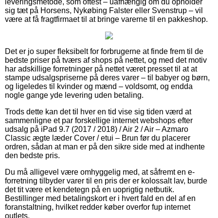
leveringsmetode, som oftest – uafhængig om du opholder
sig tæt på Horsens, Nykøbing Falster eller Svenstrup – vil
være at få fragtfirmaet til at bringe varerne til en pakkeshop.
Det er jo super fleksibelt for forbrugerne at finde frem til de
bedste priser på tværs af shops på nettet, og med det motiv
har adskillige forretninger på nettet været presset til at at
stampe udsalgspriserne på deres varer – til babyer og børn,
og ligeledes til kvinder og mænd – voldsomt, og endda
nogle gange yde levering uden betaling.
Trods dette kan det til hver en tid vise sig tiden værd at
sammenligne et par forskellige internet webshops efter
udsalg på iPad 9.7 (2017 / 2018) / Air 2 / Air – Azmaro
Classic ægte læder Cover / etui – Brun før du placerer
ordren, sådan at man er på den sikre side med at indhente
den bedste pris.
Du må alligevel være omhyggelig med, at såfremt en e-
forretning tilbyder varer til en pris der er kolossalt lav, burde
det tit være et kendetegn på en uoprigtig netbutik.
Bestillinger med betalingskort er i hvert fald en del af en
foranstaltning, hvilket redder køber overfor fup internet
outlets.