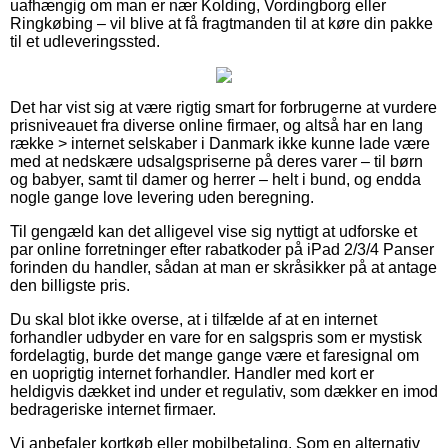
uafhængig om man er nær Kolding, Vordingborg eller
Ringkøbing – vil blive at få fragtmanden til at køre din pakke
til et udleveringssted.
Det har vist sig at være rigtig smart for forbrugerne at vurdere
prisniveauet fra diverse online firmaer, og altså har en lang
række > internet selskaber i Danmark ikke kunne lade være
med at nedskære udsalgspriserne på deres varer – til børn
og babyer, samt til damer og herrer – helt i bund, og endda
nogle gange love levering uden beregning.
Til gengæld kan det alligevel vise sig nyttigt at udforske et
par online forretninger efter rabatkoder på iPad 2/3/4 Panser
forinden du handler, sådan at man er skråsikker på at antage
den billigste pris.
Du skal blot ikke overse, at i tilfælde af at en internet
forhandler udbyder en vare for en salgspris som er mystisk
fordelagtig, burde det mange gange være et faresignal om
en uoprigtig internet forhandler. Handler med kort er
heldigvis dækket ind under et regulativ, som dækker en imod
bedrageriske internet firmaer.
Vi anbefaler kortkøb eller mobilbetaling. Som en alternativ