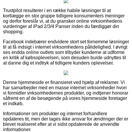
Trustpilot resulterer i en række habile løsninger til at
kortlægge en stor gruppe tidligere konsumenters meninger
og derfor foreslår vi, at du gransker online virksomhedens
vurderinger af iPad 2/3/4 Panser inden du færdiggør din
shopping.
Facebook indebærer endvidere stort set fornemme løsninger
til at få indsigt i internet virksomhedens pålidelighed. I øvrigt
ses endda online outlets som tilbyder kunderne at udforme
en kritik af købsoplevelsen, som desuden burde udnyttes til
at danne dig et indtryk af tidligere kunders oplevelser.
Denne hjemmeside er finansieret ved hjælp af reklamer. Vi
har samarbejder med en masse internet virksomheder hvori
vi formidler virksomhedernes produkter, og indtjener honorar
såfremt en af de besøgende på vores hjemmeside foretager
et indkøb.
Informationer om produkter og internet forhandlere
opdateres tit, men der tages ikke ansvar for ændringer der er
blevet realiseret efter at vi sidst opdaterede de anvendte
informationer.