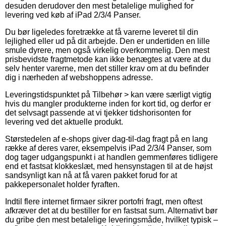
desuden derudover den mest betalelige mulighed for
levering ved køb af iPad 2/3/4 Panser.
Du bør ligeledes foretrække at få varerne leveret til din
lejlighed eller ud på dit arbejde. Den er undertiden en lille
smule dyrere, men også virkelig overkommelig. Den mest
prisbevidste fragtmetode kan ikke benægtes at være at du
selv henter varerne, men det stiller krav om at du befinder
dig i nærheden af webshoppens adresse.
Leveringstidspunktet på Tilbehør > kan være særligt vigtig
hvis du mangler produkterne inden for kort tid, og derfor er
det selvsagt passende at vi tjekker tidshorisonten for
levering ved det aktuelle produkt.
Størstedelen af e-shops giver dag-til-dag fragt på en lang
række af deres varer, eksempelvis iPad 2/3/4 Panser, som
dog tager udgangspunkt i at handlen gemmenføres tidligere
end et fastsat klokkeslæt, med hensynstagen til at de højst
sandsynligt kan nå at få varen pakket forud for at
pakkepersonalet holder fyraften.
Indtil flere internet firmaer sikrer portofri fragt, men oftest
afkræver det at du bestiller for en fastsat sum. Alternativt bør
du gribe den mest betalelige leveringsmåde, hvilket typisk –