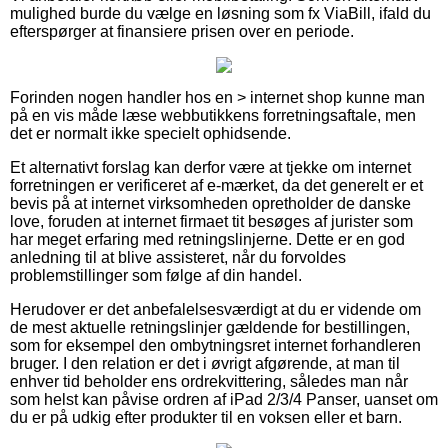
mulighed burde du vælge en løsning som fx ViaBill, ifald du
efterspørger at finansiere prisen over en periode.
Forinden nogen handler hos en > internet shop kunne man
på en vis måde læse webbutikkens forretningsaftale, men
det er normalt ikke specielt ophidsende.
Et alternativt forslag kan derfor være at tjekke om internet
forretningen er verificeret af e-mærket, da det generelt er et
bevis på at internet virksomheden opretholder de danske
love, foruden at internet firmaet tit besøges af jurister som
har meget erfaring med retningslinjerne. Dette er en god
anledning til at blive assisteret, når du forvoldes
problemstillinger som følge af din handel.
Herudover er det anbefalelsesværdigt at du er vidende om
de mest aktuelle retningslinjer gældende for bestillingen,
som for eksempel den ombytningsret internet forhandleren
bruger. I den relation er det i øvrigt afgørende, at man til
enhver tid beholder ens ordrekvittering, således man når
som helst kan påvise ordren af iPad 2/3/4 Panser, uanset om
du er på udkig efter produkter til en voksen eller et barn.