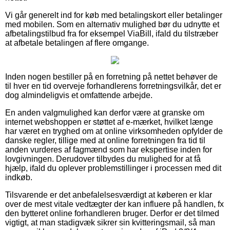
Vi går generelt ind for køb med betalingskort eller betalinger
med mobilen. Som en alternativ mulighed bør du udnytte et
afbetalingstilbud fra for eksempel ViaBill, ifald du tilstræber
at afbetale betalingen af flere omgange.
Inden nogen bestiller på en forretning på nettet behøver de
til hver en tid overveje forhandlerens forretningsvilkår, det er
dog almindeligvis et omfattende arbejde.
En anden valgmulighed kan derfor være at granske om
internet webshoppen er støttet af e-mærket, hvilket længe
har været en tryghed om at online virksomheden opfylder de
danske regler, tillige med at online forretningen fra tid til
anden vurderes af fagmænd som har ekspertise inden for
lovgivningen. Derudover tilbydes du mulighed for at få
hjælp, ifald du oplever problemstillinger i processen med dit
indkøb.
Tilsvarende er det anbefalelsesværdigt at køberen er klar
over de mest vitale vedtægter der kan influere på handlen, fx
den bytteret online forhandleren bruger. Derfor er det tilmed
vigtigt, at man stadigvæk sikrer sin kvitteringsmail, så man