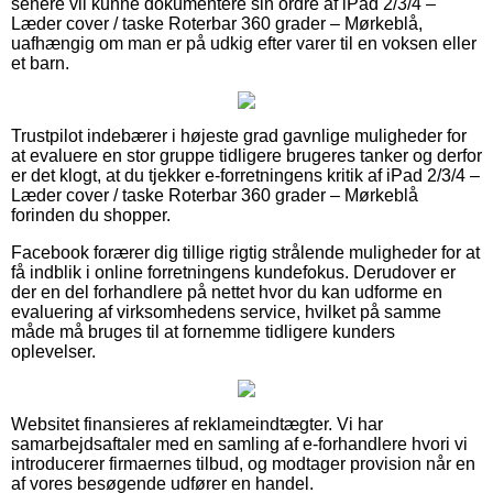
senere vil kunne dokumentere sin ordre af iPad 2/3/4 –
Læder cover / taske Roterbar 360 grader – Mørkeblå,
uafhængig om man er på udkig efter varer til en voksen eller
et barn.
Trustpilot indebærer i højeste grad gavnlige muligheder for
at evaluere en stor gruppe tidligere brugeres tanker og derfor
er det klogt, at du tjekker e-forretningens kritik af iPad 2/3/4 –
Læder cover / taske Roterbar 360 grader – Mørkeblå
forinden du shopper.
Facebook forærer dig tillige rigtig strålende muligheder for at
få indblik i online forretningens kundefokus. Derudover er
der en del forhandlere på nettet hvor du kan udforme en
evaluering af virksomhedens service, hvilket på samme
måde må bruges til at fornemme tidligere kunders
oplevelser.
Websitet finansieres af reklameindtægter. Vi har
samarbejdsaftaler med en samling af e-forhandlere hvori vi
introducerer firmaernes tilbud, og modtager provision når en
af vores besøgende udfører en handel.