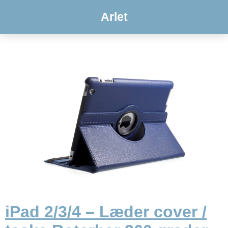
Arlet
iPad 2/3/4 – Læder cover /