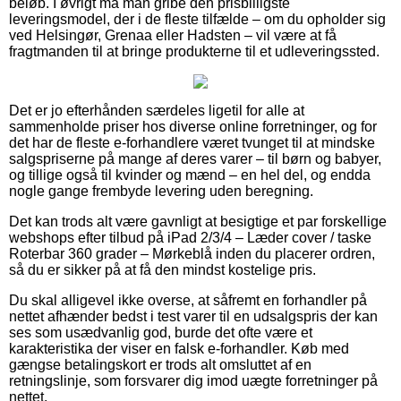
beløb. I øvrigt må man gribe den prisbilligste
leveringsmodel, der i de fleste tilfælde – om du opholder sig
ved Helsingør, Grenaa eller Hadsten – vil være at få
fragtmanden til at bringe produkterne til et udleveringssted.
Det er jo efterhånden særdeles ligetil for alle at
sammenholde priser hos diverse online forretninger, og for
det har de fleste e-forhandlere været tvunget til at mindske
salgspriserne på mange af deres varer – til børn og babyer,
og tillige også til kvinder og mænd – en hel del, og endda
nogle gange frembyde levering uden beregning.
Det kan trods alt være gavnligt at besigtige et par forskellige
webshops efter tilbud på iPad 2/3/4 – Læder cover / taske
Roterbar 360 grader – Mørkeblå inden du placerer ordren,
så du er sikker på at få den mindst kostelige pris.
Du skal alligevel ikke overse, at såfremt en forhandler på
nettet afhænder bedst i test varer til en udsalgspris der kan
ses som usædvanlig god, burde det ofte være et
karakteristika der viser en falsk e-forhandler. Køb med
gængse betalingskort er trods alt omsluttet af en
retningslinje, som forsvarer dig imod uægte forretninger på
nettet.