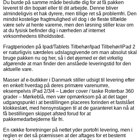
Du burde på samme måde beslutte dig for at få pakken
leveret til din bopæl eller til dit arbejde. Denne bliver
almindeligvis et hak dyrere, men tillige ret så problemfri. Den
mindst kostelige fragtmulighed vil dog i de fleste tilfælde
være selv at hente varerne, men den løsning stiller krav om
at du fysisk befinder dig i nærheden af internet
virksomhedens tilholdssted.
Fragtperioden på Ipad/Tablets Tilbehør/Ipad Tilbehør/iPad 2
er naturligvis særdeles udslagsgivende om man absolut skal
bruge pakken nu og her, så i det øjemed er det virkelig
afgørende at man finder den anslåede leveringstid for den
aktuelle vare.
Masser af e-butikker i Danmark stiller udsigt til levering efter
en enkelt hverdag på deres primære varenumre,
eksempelvis iPad 2/3/4 – Læder cover / taske Roterbar 360
grader – Mørkeblå, men vær opmærksom på at det tager
udgangspunkt i at bestillingen placeres forinden et fastslået
klokkeslæt, med hensynstagen til at de garanteret kan nå at
få bestillingen skippet afsted forud for at
pakkemedarbejderne får fri.
En række forretninger på nettet yder portofri levering, men i
reglen er det så præmissen at der aftages for et bestemt