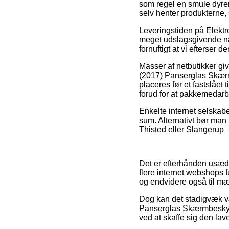
som regel en smule dyrer
selv henter produkterne, 
Leveringstiden på Elektr
meget udslagsgivende nå
fornuftigt at vi efterser
Masser af netbutikker gi
(2017) Panserglas Skærm
placeres før et fastslået
forud for at pakkemedarb
Enkelte internet selskabe
sum. Alternativt bør man
Thisted eller Slangerup – 
Det er efterhånden usædva
flere internet webshops f
og endvidere også til m
Dog kan det stadigvæk vær
Panserglas Skærmbeskytt
ved at skaffe sig den lave