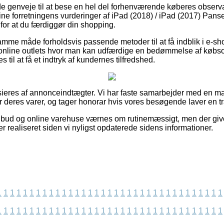
lide genveje til at bese en hel del forhenværende køberes observ
line forretningens vurderinger af iPad (2018) / iPad (2017) Pa
or at du færdiggør din shopping.
mme måde forholdsvis passende metoder til at få indblik i e-sh
nline outlets hvor man kan udfærdige en bedømmelse af købsop
il at få et indtryk af kundernes tilfredshed.
ieres af annonceindtægter. Vi har faste samarbejder med en ma
r deres varer, og tager honorar hvis vores besøgende laver en t
lbud og online varehuse værnes om rutinemæssigt, men der give
er realiseret siden vi nyligst opdaterede sidens informationer.
1
1
1
1
1
1
1
1
1
1
1
1
1
1
1
1
1
1
1
1
1
1
1
1
1
1
1
1
1
1
1
1
1
1
1
1
1
1
1
1
1
1
1
1
1
1
1
1
1
1
1
1
1
1
1
1
1
1
1
1
1
1
1
1
1
1
1
1
1
1