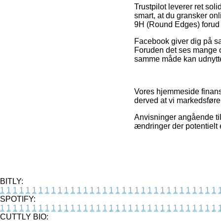
Trustpilot leverer ret so
smart, at du gransker on
9H (Round Edges) forud f
Facebook giver dig på sa
Foruden det ses mange o
samme måde kan udnyttes t
Vores hjemmeside finans
derved at vi markedsføre
Anvisninger angående ti
ændringer der potentielt 
BITLY:
1
1
1
1
1
1
1
1
1
1
1
1
1
1
1
1
1
1
1
1
1
1
1
1
1
1
1
1
1
1
1
1
1
1
SPOTIFY:
1
1
1
1
1
1
1
1
1
1
1
1
1
1
1
1
1
1
1
1
1
1
1
1
1
1
1
1
1
1
1
1
1
1
CUTTLY BIO: