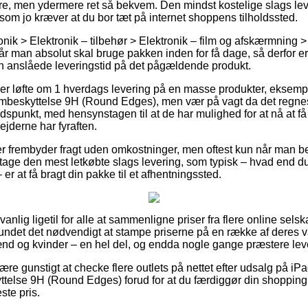
e, men ydermere ret så bekvem. Den mindst kostelige slags leve
som jo kræver at du bor tæt på internet shoppens tilholdssted.
onik > Elektronik – tilbehør > Elektronik – film og afskærmning 
r man absolut skal bruge pakken inden for få dage, så derfor e
 den anslåede leveringstid på det pågældende produkt.
ver løfte om 1 hverdags levering på en masse produkter, eksemp
beskyttelse 9H (Round Edges), men vær på vagt da det regnes u
 tidspunkt, med hensynstagen til at de har mulighed for at nå at 
ejderne har fyraften.
r frembyder fragt uden omkostninger, men oftest kun når man bes
 tage den mest letkøbte slags levering, som typisk – hvad end du
er at få bragt din pakke til et afhentningssted.
nlig ligetil for alle at sammenligne priser fra flere online sels
undet det nødvendigt at stampe priserne på en række af deres va
ænd og kvinder – en hel del, og endda nogle gange præstere lev
e gunstigt at checke flere outlets på nettet efter udsalg på iPa
else 9H (Round Edges) forud for at du færdiggør din shopping,
ste pris.