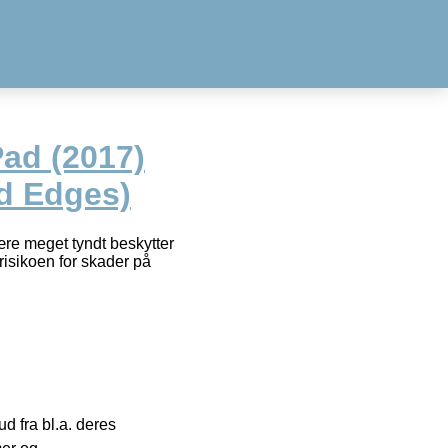
Pad (2017)
d Edges)
være meget tyndt beskytter
risikoen for skader på
 fra bl.a. deres