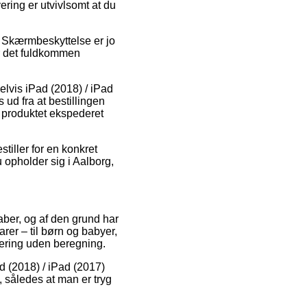
ring er utvivlsomt at du
> Skærmbeskyttelse er jo
r det fuldkommen
elvis iPad (2018) / iPad
d fra at bestillingen
få produktet ekspederet
tiller for en konkret
 opholder sig i Aalborg,
kaber, og af den grund har
rer – til børn og babyer,
ering uden beregning.
d (2018) / iPad (2017)
 således at man er tryg