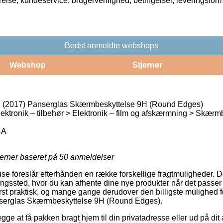
rrelse, kundeservice, brugervenlighed, betingelser, leveringsfor
Bedst anmeldte webshops
Webshop
Stjerner
d (2017) Panserglas Skærmbeskyttelse 9H (Round Edges)
lektronik – tilbehør > Elektronik – film og afskærmning > Skærm
4A
jerner baseret på
50
anmeldelser
use foreslår efterhånden en række forskellige fragtmuligheder. D
ntningssted, hvor du kan afhente dine nye produkter når det passer
rst praktisk, og mange gange derudover den billigste mulighed fo
nserglas Skærmbeskyttelse 9H (Round Edges).
e at få pakken bragt hjem til din privatadresse eller ud på dit