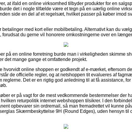
, at ifald en online virksomhed tilbyder produkter for en salgsp
urde det i nogle tilfælde være et tegn på en uærlig online vi
nden side en del af et regelsæt, hvilket passer på køber imod s
or betalinger med kort eller mobilbetaling. Alternativt kan du vælg
, forudsat du gerne vil honorere omkostningerne over en længer
per på en online forretning burde man i virkeligheden skimme 
er det mange gange et omfattende projekt.
 se hvorvidt online shoppen er godkendt af e-mærket, eftersom det 
står de officielle regler, og at netshoppen tit evalueres af fag
lerne. Det er en rigtig god anledning til at få assistance, for s
køb.
t køber er på vagt for de mest vedkommende bestemmelser der ha
 hvilken returpolitik internet webshoppen tilsikrer. I den forbindels
ent opbevarer sin ordremail, så man fremadrettet vil kunne påvi
nserglas Skærmbeskyttelse 9H (Round Edges), uden hensyn til 