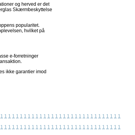
ationer og herved er det
nserglas Skærmbeskyttelse
oppens popularitet.
levelsen, hvilket på
sse e-forretninger
ransaktion.
s ikke garantier imod
1
1
1
1
1
1
1
1
1
1
1
1
1
1
1
1
1
1
1
1
1
1
1
1
1
1
1
1
1
1
1
1
1
1
1
1
1
1
1
1
1
1
1
1
1
1
1
1
1
1
1
1
1
1
1
1
1
1
1
1
1
1