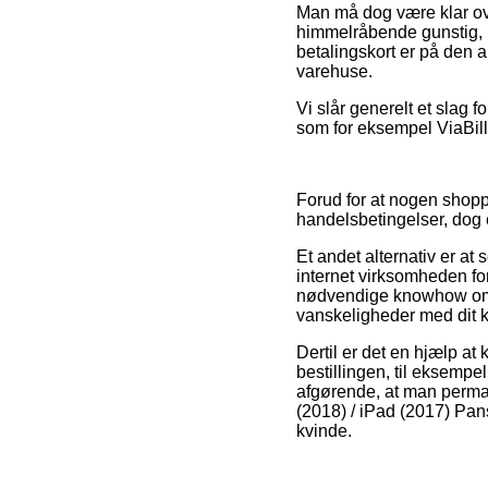
Man må dog være klar over
himmelråbende gunstig, b
betalingskort er på den a
varehuse.
Vi slår generelt et slag f
som for eksempel ViaBill
Forud for at nogen shop
handelsbetingelser, dog 
Et andet alternativ er at
internet virksomheden for
nødvendige knowhow om reg
vanskeligheder med dit 
Dertil er det en hjælp a
bestillingen, til eksempel
afgørende, at man perman
(2018) / iPad (2017) Pa
kvinde.