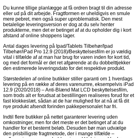
Du kunne tillige planlægge at få ordren bragt til din adresse
eller ud på dit arbejde. Fragtformen er uheldigvis en smule
mere pebret, men også super uproblematisk. Den mest
betalelige leveringsversion er dog at du selv henter
produkterne, men det er betinget af at du opholder dig i kort
afstand af online shoppens lager.
Antal dages levering på Ipad/Tablets Tilbehør/Ipad
Tilbehør/iPad Pro 12.9 (2018)/Beskyttelsesfilm er jo vældig
vital i tilfælde af at man har brug for varen inden for kort tid,
og med det formål er det ret afgørende at du dobbelttjekker
den estimerede leveringsdato for det respektive produkt.
Størstedelen af online butikker stiller garanti om 1 hverdags
levering på en række af deres varenumre, eksempelvis iPad
12.9 (2020/2018) – Anti-Blænd Mat LCD beskyttelsesfilm,
som trods alt er forudsat at bestillingen realiseres forud for et
fast klokkeslæt, sådan at de har mulighed for at nå at få dit
nye produkt afsendt forinden pakkepersonalet har fri.
Indtil flere butikker på nettet garanterer levering uden
omkostninger, men for det meste er det betinget af at du
handler for et bestemt beløb. Desuden bør man udvælge
den prisbilligste fragtmetode, der i mange tilfælde –