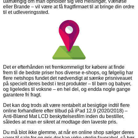
uafhængig om man opholder sig ved Helsingør, Værløse
eller Brande – vil være at få fragtfirmaet til at bringe din ordre
til et udleveringssted.
Det er efterhånden ret fremkommeligt for købere at finde
frem til de bedste priser hos diverse e-shops, og følgelig har
flere netshops fundet det nødvendigt at sænke prisniveauet
på specielt deres bedst i test produkter – til børn og babyer,
og ligeledes til voksne – en hel del, og endda nogle gange
garantere fri fragt.
Det kan dog trods alt være rentabelt at besigtige indtil flere
online forhandlere efter tilbud på iPad 12.9 (2020/2018) –
Anti-Blænd Mat LCD beskyttelsesfilm inden du bestiller,
således at man er sikret at modtage den laveste pris.
Du må blot ikke glemme, at når en online shop sælger deres
varer til salg for en pris der kan virke utrolig favorabel, så bør