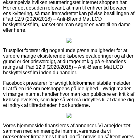
eksempelvis hvilken returneringsret internet shoppen har.
Her er det desuden relevant, at man til enhver tid bevarer
ens kvittering, så man fremadrettet kan påvise bestillingen af
iPad 12.9 (2020/2018) – Anti-Blænd Mat LCD
beskyttelsesfilm, uanset om man søger en vare til en dame
eller herre.
Trustpilot forærer dig nogenlunde pæne muligheder for at
vurdere mange eksisterende køberes evalueringer og af den
grund er det prisværdigt, at du tager et kig på e-handlens
ratings af iPad 12.9 (2020/2018) – Anti-Blænd Mat LCD
beskyttelsesfilm inden du handler.
Facebook præsterer for øvrigt fuldkommen stabile metoder
til at få en idé om netshoppens pålidelighed. I øvrigt møder
vi mange internet handler hvor man kan publicere en kritik af
købsoplevelsen, som lige så vel må udnyttes til at danne dig
et indtryk af tilfredsheden hos kunderne.
Vores hjemmeside finansieres af annoncer. Vi arbejder tæt
sammen med en mængde internet varehuse da vi
præsenterer firmaernes tilbud, og får provision såfremt vores