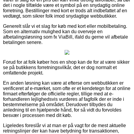
det i nogle tilfælde være et symbol på en snydagtig online
forretning. Bestillinger med kort er trods alt indbefattet af en
vedtægt, som sikrer folk imod snydagtige webbutikker.
Generelt slår vi et slag for køb med kort eller mobilbetaling.
Som en alternativ mulighed kan du overveje en
afbetalingsløsning som fx ViaBill, ifald du gerne vil afbetale
betalingen senere.
Forud for at folk køber hos en shop kan de for at være sikker
se på butikkens forretningsvilkår, det er dog normalt et
omfattende projekt.
En anden løsning kan være at efterse om webbutikken er
verificeret af e-mærket, som ofte er et kendetegn for at online
firmaet efterfølger de officielle regler, tillige med at e-
forhandleren lejlighedsvis vurderes af fagfolk der er inde i
bestemmelserne på området. Derudover tilbydes du
anledning til en hjælpende hånd, for så vidt du forvoldes
besvær i processen med dit køb.
Ligeledes foreslår vi at man er på vagt for de mest aktuelle
retningslinjer der kan have betydning for transaktionen,