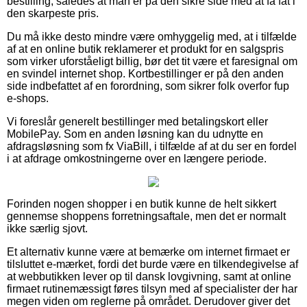
bestilling, således at man er på den sikre side med at få fat i
den skarpeste pris.
Du må ikke desto mindre være omhyggelig med, at i tilfælde
af at en online butik reklamerer et produkt for en salgspris
som virker uforståeligt billig, bør det tit være et faresignal om
en svindel internet shop. Kortbestillinger er på den anden
side indbefattet af en forordning, som sikrer folk overfor fup
e-shops.
Vi foreslår generelt bestillinger med betalingskort eller
MobilePay. Som en anden løsning kan du udnytte en
afdragsløsning som fx ViaBill, i tilfælde af at du ser en fordel
i at afdrage omkostningerne over en længere periode.
Forinden nogen shopper i en butik kunne de helt sikkert
gennemse shoppens forretningsaftale, men det er normalt
ikke særlig sjovt.
Et alternativ kunne være at bemærke om internet firmaet er
tilsluttet e-mærket, fordi det burde være en tilkendegivelse af
at webbutikken lever op til dansk lovgivning, samt at online
firmaet rutinemæssigt føres tilsyn med af specialister der har
megen viden om reglerne på området. Derudover giver det