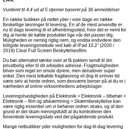
Vurderet til
4.4
ud af 5 stjerner baseret på
36
anmeldelser
En række butikker på nettet yder i vore dage en række
forskellige løsninger til levering. En af de mest anvendte er
nu til dags levering til et afhentningssted, hvor det er nemt for
dig at hente de købte produkter lige når det passer dig.
Muligheden er nemlig rigtig nem, og endda endvidere den
billigste leveringsmetode ved køb af iPad 10.2" (2020 /
2019) Clear Full Screen Beskyttelsesfilm.
Du bør alternativt tænke over at få pakken sendt til din
privatbolig eller til dit arbejdes adresse. Fragtmuligheden
bliver som regel en smule dyrere, men derudover super
enkel. Den mest letkøbte fragtløsning vil dog til enhver tid
være selv at hente ordren, som desværre beroer på at du er i
nærheden af online virksomhedens arbejdslager.
Leveringshastigheden på Elektronik > Elektronik – tilbehør >
Elektronik – film og afskærmning > Skærmbeskyttelse kan
være rigtig essentiel om vi behøver ordren straks, og af den
grund er det skam meningsfuldt at du kontrollerer den
forventede leveringsdato ved det pågældende produkt.
Mange netbutikker yder muligheden for dag-til-dag levering