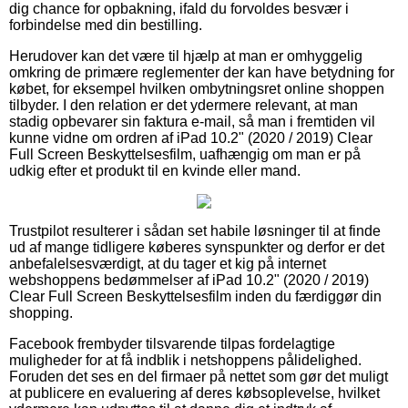
dig chance for opbakning, ifald du forvoldes besvær i
forbindelse med din bestilling.
Herudover kan det være til hjælp at man er omhyggelig
omkring de primære reglementer der kan have betydning for
købet, for eksempel hvilken ombytningsret online shoppen
tilbyder. I den relation er det ydermere relevant, at man
stadig opbevarer sin faktura e-mail, så man i fremtiden vil
kunne vidne om ordren af iPad 10.2" (2020 / 2019) Clear
Full Screen Beskyttelsesfilm, uafhængig om man er på
udkig efter et produkt til en kvinde eller mand.
Trustpilot resulterer i sådan set habile løsninger til at finde
ud af mange tidligere køberes synspunkter og derfor er det
anbefalelsesværdigt, at du tager et kig på internet
webshoppens bedømmelser af iPad 10.2" (2020 / 2019)
Clear Full Screen Beskyttelsesfilm inden du færdiggør din
shopping.
Facebook frembyder tilsvarende tilpas fordelagtige
muligheder for at få indblik i netshoppens pålidelighed.
Foruden det ses en del firmaer på nettet som gør det muligt
at publicere en evaluering af deres købsoplevelse, hvilket