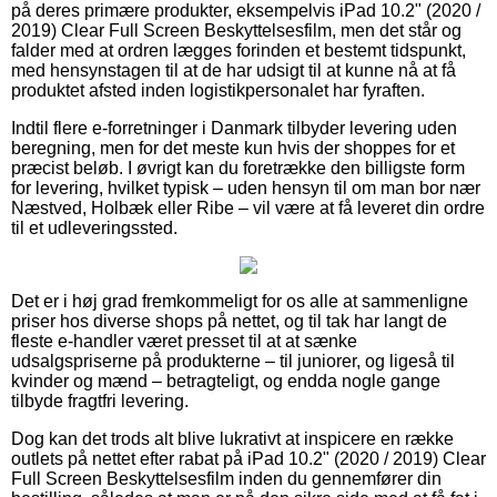
på deres primære produkter, eksempelvis iPad 10.2" (2020 /
2019) Clear Full Screen Beskyttelsesfilm, men det står og
falder med at ordren lægges forinden et bestemt tidspunkt,
med hensynstagen til at de har udsigt til at kunne nå at få
produktet afsted inden logistikpersonalet har fyraften.
Indtil flere e-forretninger i Danmark tilbyder levering uden
beregning, men for det meste kun hvis der shoppes for et
præcist beløb. I øvrigt kan du foretrække den billigste form
for levering, hvilket typisk – uden hensyn til om man bor nær
Næstved, Holbæk eller Ribe – vil være at få leveret din ordre
til et udleveringssted.
Det er i høj grad fremkommeligt for os alle at sammenligne
priser hos diverse shops på nettet, og til tak har langt de
fleste e-handler været presset til at at sænke
udsalgspriserne på produkterne – til juniorer, og ligeså til
kvinder og mænd – betragteligt, og endda nogle gange
tilbyde fragtfri levering.
Dog kan det trods alt blive lukrativt at inspicere en række
outlets på nettet efter rabat på iPad 10.2" (2020 / 2019) Clear
Full Screen Beskyttelsesfilm inden du gennemfører din