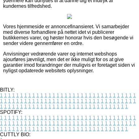
ydermere kan udnyttes til at danne dig et indtryk af
kundernes tilfredshed.
Vores hjemmeside er annoncefinansieret. Vi samarbejder
med diverse forhandlere på nettet idet vi publicerer
butikkernes varer, og høster honorar hvis den besøgende vi
sender videre gennemfører en ordre.
Anvisninger vedrørende varer og internet webshops
ajourføres jævnligt, men det er ikke muligt for os at give
garantier imod forandringer der muligvis er foretaget siden vi
nyligst opdaterede websitets oplysninger.
BITLY:
1
1
1
1
1
1
1
1
1
1
1
1
1
1
1
1
1
1
1
1
1
1
1
1
1
1
1
1
1
1
1
1
1
1
1
1
1
1
1
1
1
1
1
1
1
1
1
1
1
1
1
1
1
1
1
1
1
1
1
1
1
1
1
1
1
1
1
1
1
1
1
1
1
1
1
1
1
1
1
1
1
1
1
1
1
1
1
1
1
1
1
1
1
1
1
1
1
1
1
1
SPOTIFY:
1
1
1
1
1
1
1
1
1
1
1
1
1
1
1
1
1
1
1
1
1
1
1
1
1
1
1
1
1
1
1
1
1
1
1
1
1
1
1
1
1
1
1
1
1
1
1
1
1
1
1
1
1
1
1
1
1
1
1
1
1
1
1
1
1
1
1
1
1
1
1
1
1
1
1
1
1
1
1
1
1
1
1
1
1
1
1
1
1
1
1
1
1
1
1
1
1
1
1
1
CUTTLY BIO: