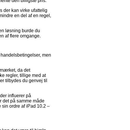
nte den billigste pris.
s der kan virke ufattelig
mindre en del af en regel,
den løsning burde du
sen af flere omgange.
ns handelsbetingelser, men
mærket, da det
e regler, tillige med at
r tilbydes du genvej til
der influerer på
g er det på samme måde
 sin ordre af iPad 10.2 –