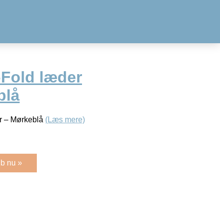
i-Fold læder
blå
er – Mørkeblå
(Læs mere)
b nu »