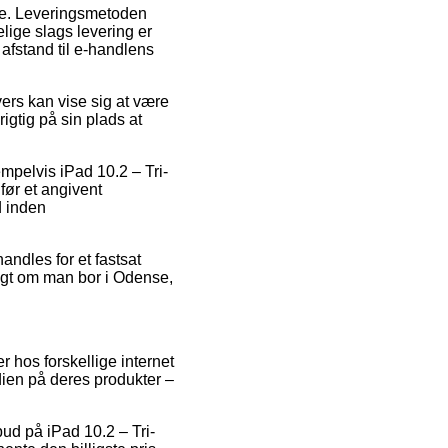
ejde. Leveringsmetoden
lige slags levering er
afstand til e-handlens
ers kan vise sig at være
rigtig på sin plads at
mpelvis iPad 10.2 – Tri-
før et angivent
d inden
andles for et fastsat
digt om man bor i Odense,
r hos forskellige internet
dien på deres produkter –
lbud på iPad 10.2 – Tri-