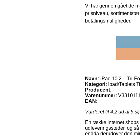
Vi har gennemgået de mes
prisniveau, sortimentstø
betalingsmuligheder.
Navn:
iPad 10.2 – Tri-F
Kategori:
Ipad/Tablets T
Producent:
Varenummer:
V331011
EAN:
Vurderet til
4.2
ud af 5 st
En række internet shops 
udleveringssteder, og så 
endda derudover den mind