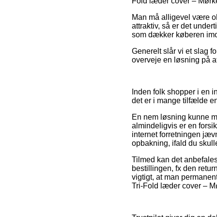
Fold læder cover – Mørkeb
Man må alligevel være obs 
attraktiv, så er det unde
som dækker køberen imod
Generelt slår vi et slag
overveje en løsning på af
Inden folk shopper i en i
det er i mange tilfælde 
En nem løsning kunne må
almindeligvis er en forsik
internet forretningen jæv
opbakning, ifald du skull
Tilmed kan det anbefales 
bestillingen, fx den ret
vigtigt, at man permanent
Tri-Fold læder cover – M