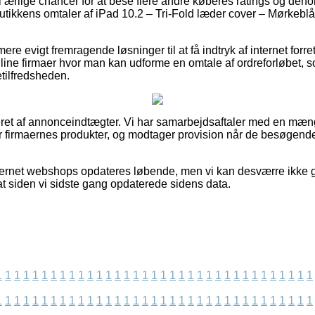
el ærlige chancer for at bese flere andre køberes ratings og derfo
butikkens omtaler af iPad 10.2 – Tri-Fold læder cover – Mørkebl
re evigt fremragende løsninger til at få indtryk af internet forr
line firmaer hvor man kan udforme en omtale af ordreforløbet,
detilfredsheden.
et af annonceindtægter. Vi har samarbejdsaftaler med en mængd
er firmaernes produkter, og modtager provision når de besøgende
ternet webshops opdateres løbende, men vi kan desværre ikke 
at siden vi sidste gang opdaterede sidens data.
1
1
1
1
1
1
1
1
1
1
1
1
1
1
1
1
1
1
1
1
1
1
1
1
1
1
1
1
1
1
1
1
1
1
1
1
1
1
1
1
1
1
1
1
1
1
1
1
1
1
1
1
1
1
1
1
1
1
1
1
1
1
1
1
1
1
1
1
1
1