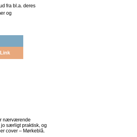
 fra bl.a. deres
mer og
Link
for nærværende
jo særligt praktisk, og
der cover – Mørkeblå.