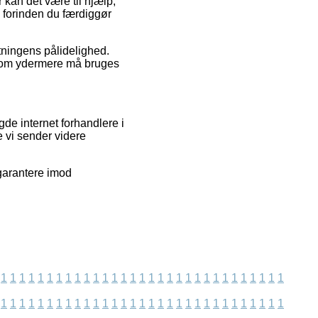
r kan det være til hjælp,
å forinden du færdiggør
etningens pålidelighed.
 som ydermere må bruges
e internet forhandlere i
 vi sender videre
garantere imod
1
1
1
1
1
1
1
1
1
1
1
1
1
1
1
1
1
1
1
1
1
1
1
1
1
1
1
1
1
1
1
1
1
1
1
1
1
1
1
1
1
1
1
1
1
1
1
1
1
1
1
1
1
1
1
1
1
1
1
1
1
1