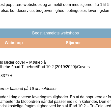
t populære webshops og anmeldt dem med stjerner fra 1 til 5 ud
rrelse, kundeservice, brugervenlighed, betingelser, leveringsfor
Bedst anmeldte webshops
Webshop
Stjerner
old læder cover – Mørkeblå
ilbehør/Ipad Tilbehør/iPad 10.2 (2019/2020)/Covers
18377H
jerner baseret på
16
anmeldelser
yder i dag diverse leveringsmuligheder. En af de populære er 
afhenter du blot ordren når det passer ind i din kalender. Den er 
st kostelige fragtmulighed ved køb af iPad 10.2 – Tri-Fold læ