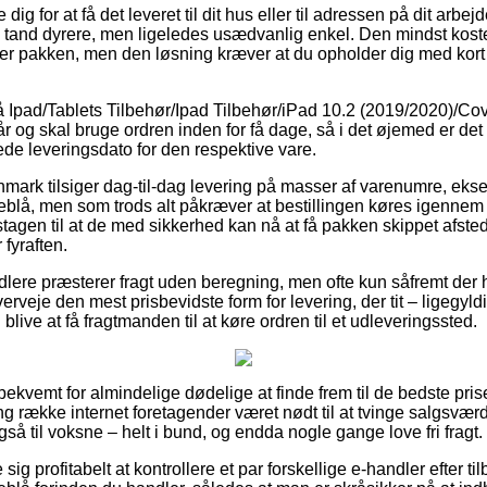
ig for at få det leveret til dit hus eller til adressen på dit arb
en tand dyrere, men ligeledes usædvanlig enkel. Den mindst koste
nter pakken, men den løsning kræver at du opholder dig med kort 
Ipad/Tablets Tilbehør/Ipad Tilbehør/iPad 10.2 (2019/2020)/Cov
år og skal bruge ordren inden for få dage, så i det øjemed er det 
e leveringsdato for den respektive vare.
nmark tilsiger dag-til-dag levering på masser af varenumre, ekse
blå, men som trods alt påkræver at bestillingen køres igennem 
agen til at de med sikkerhed kan nå at få pakken skippet afste
fyraften.
lere præsterer fragt uden beregning, men ofte kun såfremt der h
erveje den mest prisbevidste form for levering, der tit – ligegyl
 blive at få fragtmanden til at køre ordren til et udleveringssted.
ekvemt for almindelige dødelige at finde frem til de bedste prise
ng række internet foretagender været nødt til at tvinge salgsvær
gså til voksne – helt i bund, og endda nogle gange love fri fragt.
 sig profitabelt at kontrollere et par forskellige e-handler efter ti