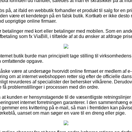
lå forinden du handler, således at man er skråsikker på at indhe
på, at ifald en webbutik forhandler et produkt til salg for en pri
rtiden være et kendetegn på en falsk butik. Kortkøb er ikke desto 
 uoprigtige online firmaer.
 for betalinger med kort eller betalinger med mobilen. Som en an
betaling som fx ViaBill, i tilfælde af at du ønsker at afdrage pri
nternet butik burde man principielt tage stilling til virksomhede
en omfattende opgave.
ske være at undersøge hvorvidt online firmaet er medlem af e-
ring om at internet webshoppen retter sig efter de officielle dansk
nligt revurderes af specialister der behersker vilkårene. Derudove
e få problemstillinger i processen med din ordre.
at kunden er hensynstagende til de væsentligste retningslinjer 
urneringsret internet forretningen garanterer. I den sammenhæn
 gemmer ens kvittering på e-mail, så man i fremtiden kan påvise
ørkeblå, uanset om man søger en vare til en dreng eller pige.