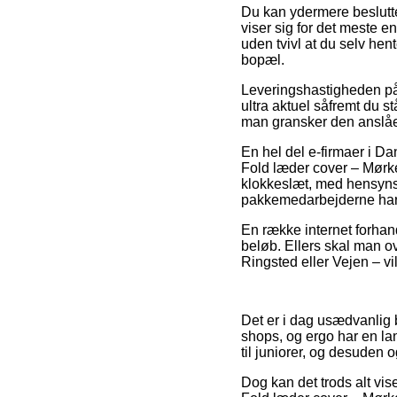
Du kan ydermere beslutte d
viser sig for det meste 
uden tvivl at du selv he
bopæl.
Leveringshastigheden på 
ultra aktuel såfremt du st
man gransker den anslåed
En hel del e-firmaer i Da
Fold læder cover – Mørke
klokkeslæt, med hensynst
pakkemedarbejderne har 
En række internet forhand
beløb. Ellers skal man ov
Ringsted eller Vejen – vil
Det er i dag usædvanlig b
shops, og ergo har en la
til juniorer, og desuden o
Dog kan det trods alt vise