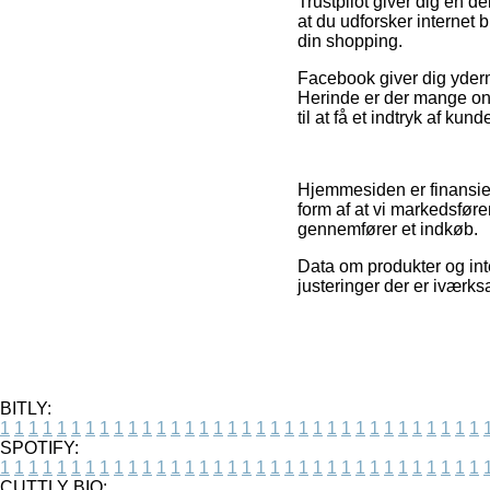
Trustpilot giver dig en d
at du udforsker internet 
din shopping.
Facebook giver dig yderme
Herinde er der mange on
til at få et indtryk af kun
Hjemmesiden er finansier
form af at vi markedsfør
gennemfører et indkøb.
Data om produkter og in
justeringer der er iværks
BITLY:
1
1
1
1
1
1
1
1
1
1
1
1
1
1
1
1
1
1
1
1
1
1
1
1
1
1
1
1
1
1
1
1
1
1
SPOTIFY:
1
1
1
1
1
1
1
1
1
1
1
1
1
1
1
1
1
1
1
1
1
1
1
1
1
1
1
1
1
1
1
1
1
1
CUTTLY BIO: