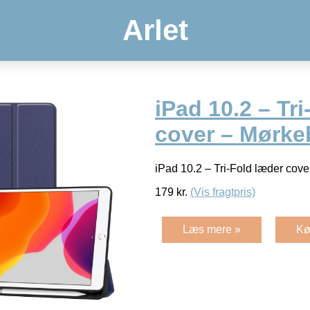
Arlet
iPad 10.2 – Tr
cover – Mørke
iPad 10.2 – Tri-Fold læder cov
179
kr.
(Vis fragtpris)
Læs mere »
Kø