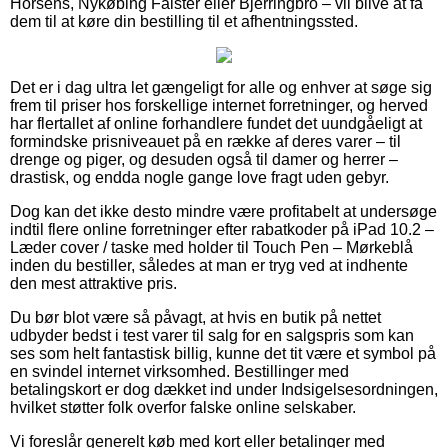
Horsens, Nykøbing Falster eller Bjerringbro – vil blive at få
dem til at køre din bestilling til et afhentningssted.
Det er i dag ultra let gængeligt for alle og enhver at søge sig
frem til priser hos forskellige internet forretninger, og herved
har flertallet af online forhandlere fundet det uundgåeligt at
formindske prisniveauet på en række af deres varer – til
drenge og piger, og desuden også til damer og herrer –
drastisk, og endda nogle gange love fragt uden gebyr.
Dog kan det ikke desto mindre være profitabelt at undersøge
indtil flere online forretninger efter rabatkoder på iPad 10.2 –
Læder cover / taske med holder til Touch Pen – Mørkeblå
inden du bestiller, således at man er tryg ved at indhente
den mest attraktive pris.
Du bør blot være så påvagt, at hvis en butik på nettet
udbyder bedst i test varer til salg for en salgspris som kan
ses som helt fantastisk billig, kunne det tit være et symbol på
en svindel internet virksomhed. Bestillinger med
betalingskort er dog dækket ind under Indsigelsesordningen,
hvilket støtter folk overfor falske online selskaber.
Vi foreslår generelt køb med kort eller betalinger med