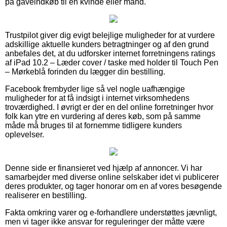
på gaveindkøb til en kvinde eller mand.
Trustpilot giver dig evigt belejlige muligheder for at vurdere
adskillige aktuelle kunders betragtninger og af den grund
anbefales det, at du udforsker internet forretningens ratings
af iPad 10.2 – Læder cover / taske med holder til Touch Pen
– Mørkeblå forinden du lægger din bestilling.
Facebook frembyder lige så vel nogle uafhængige
muligheder for at få indsigt i internet virksomhedens
troværdighed. I øvrigt er der en del online forretninger hvor
folk kan ytre en vurdering af deres køb, som på samme
måde må bruges til at fornemme tidligere kunders
oplevelser.
Denne side er finansieret ved hjælp af annoncer. Vi har
samarbejder med diverse online selskaber idet vi publicerer
deres produkter, og tager honorar om en af vores besøgende
realiserer en bestilling.
Fakta omkring varer og e-forhandlere understøttes jævnligt,
men vi tager ikke ansvar for reguleringer der måtte være