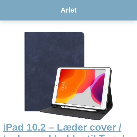
Arlet
iPad 10.2 – Læder cover /