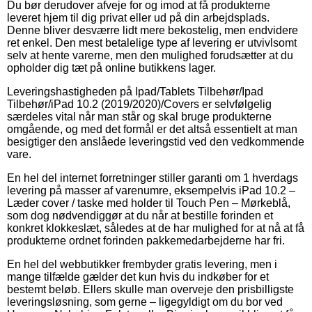
Du bør derudover afveje for og imod at få produkterne
leveret hjem til dig privat eller ud på din arbejdsplads.
Denne bliver desværre lidt mere bekostelig, men endvidere
ret enkel. Den mest betalelige type af levering er utvivlsomt
selv at hente varerne, men den mulighed forudsætter at du
opholder dig tæt på online butikkens lager.
Leveringshastigheden på Ipad/Tablets Tilbehør/Ipad
Tilbehør/iPad 10.2 (2019/2020)/Covers er selvfølgelig
særdeles vital når man står og skal bruge produkterne
omgående, og med det formål er det altså essentielt at man
besigtiger den anslåede leveringstid ved den vedkommende
vare.
En hel del internet forretninger stiller garanti om 1 hverdags
levering på masser af varenumre, eksempelvis iPad 10.2 –
Læder cover / taske med holder til Touch Pen – Mørkeblå,
som dog nødvendiggør at du når at bestille forinden et
konkret klokkeslæt, således at de har mulighed for at nå at få
produkterne ordnet forinden pakkemedarbejderne har fri.
En hel del webbutikker frembyder gratis levering, men i
mange tilfælde gælder det kun hvis du indkøber for et
bestemt beløb. Ellers skulle man overveje den prisbilligste
leveringsløsning, som gerne – ligegyldigt om du bor ved