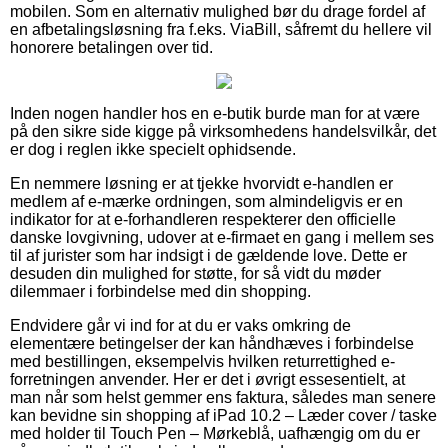
mobilen. Som en alternativ mulighed bør du drage fordel af
en afbetalingsløsning fra f.eks. ViaBill, såfremt du hellere vil
honorere betalingen over tid.
Inden nogen handler hos en e-butik burde man for at være
på den sikre side kigge på virksomhedens handelsvilkår, det
er dog i reglen ikke specielt ophidsende.
En nemmere løsning er at tjekke hvorvidt e-handlen er
medlem af e-mærke ordningen, som almindeligvis er en
indikator for at e-forhandleren respekterer den officielle
danske lovgivning, udover at e-firmaet en gang i mellem ses
til af jurister som har indsigt i de gældende love. Dette er
desuden din mulighed for støtte, for så vidt du møder
dilemmaer i forbindelse med din shopping.
Endvidere går vi ind for at du er vaks omkring de
elementære betingelser der kan håndhæves i forbindelse
med bestillingen, eksempelvis hvilken returrettighed e-
forretningen anvender. Her er det i øvrigt essesentielt, at
man når som helst gemmer ens faktura, således man senere
kan bevidne sin shopping af iPad 10.2 – Læder cover / taske
med holder til Touch Pen – Mørkeblå, uafhængig om du er