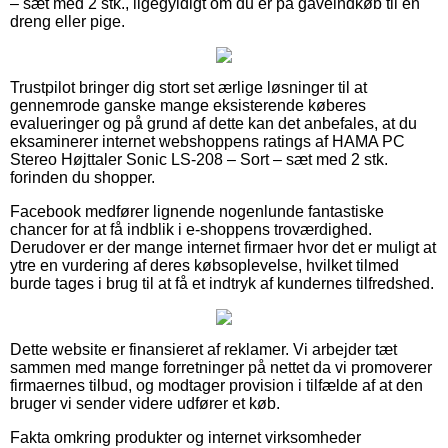
– sæt med 2 stk., ligegyldigt om du er på gaveindkøb til en
dreng eller pige.
Trustpilot bringer dig stort set ærlige løsninger til at
gennemrode ganske mange eksisterende køberes
evalueringer og på grund af dette kan det anbefales, at du
eksaminerer internet webshoppens ratings af HAMA PC
Stereo Højttaler Sonic LS-208 – Sort – sæt med 2 stk.
forinden du shopper.
Facebook medfører lignende nogenlunde fantastiske
chancer for at få indblik i e-shoppens troværdighed.
Derudover er der mange internet firmaer hvor det er muligt at
ytre en vurdering af deres købsoplevelse, hvilket tilmed
burde tages i brug til at få et indtryk af kundernes tilfredshed.
Dette website er finansieret af reklamer. Vi arbejder tæt
sammen med mange forretninger på nettet da vi promoverer
firmaernes tilbud, og modtager provision i tilfælde af at den
bruger vi sender videre udfører et køb.
Fakta omkring produkter og internet virksomheder