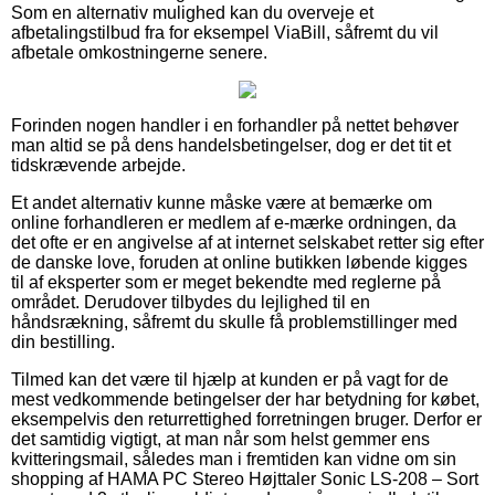
Som en alternativ mulighed kan du overveje et
afbetalingstilbud fra for eksempel ViaBill, såfremt du vil
afbetale omkostningerne senere.
Forinden nogen handler i en forhandler på nettet behøver
man altid se på dens handelsbetingelser, dog er det tit et
tidskrævende arbejde.
Et andet alternativ kunne måske være at bemærke om
online forhandleren er medlem af e-mærke ordningen, da
det ofte er en angivelse af at internet selskabet retter sig efter
de danske love, foruden at online butikken løbende kigges
til af eksperter som er meget bekendte med reglerne på
området. Derudover tilbydes du lejlighed til en
håndsrækning, såfremt du skulle få problemstillinger med
din bestilling.
Tilmed kan det være til hjælp at kunden er på vagt for de
mest vedkommende betingelser der har betydning for købet,
eksempelvis den returrettighed forretningen bruger. Derfor er
det samtidig vigtigt, at man når som helst gemmer ens
kvitteringsmail, således man i fremtiden kan vidne om sin
shopping af HAMA PC Stereo Højttaler Sonic LS-208 – Sort