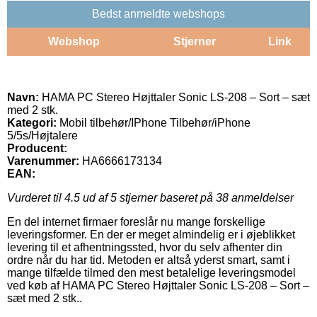
Bedst anmeldte webshops
Webshop
Stjerner
Link
Navn:
HAMA PC Stereo Højttaler Sonic LS-208 – Sort – sæt
med 2 stk.
Kategori:
Mobil tilbehør/IPhone Tilbehør/iPhone
5/5s/Højtalere
Producent:
Varenummer:
HA6666173134
EAN:
Vurderet til
4.5
ud af 5 stjerner baseret på
38
anmeldelser
En del internet firmaer foreslår nu mange forskellige
leveringsformer. En der er meget almindelig er i øjeblikket
levering til et afhentningssted, hvor du selv afhenter din
ordre når du har tid. Metoden er altså yderst smart, samt i
mange tilfælde tilmed den mest betalelige leveringsmodel
ved køb af HAMA PC Stereo Højttaler Sonic LS-208 – Sort –
sæt med 2 stk..