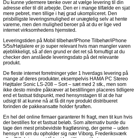
Du kunne ydermere tænke over at vælge levering til din
adresse eller til dit arbejde. Den er i mange tilfælde en sjat
mere pebret, men tillige i høj grad ukompliceret. Den
prisbilligste leveringsmulighed er unægtelig selv at hente
varerne, men den mulighed beroer på at du er lige ved
internet virksomhedens hjemsted.
Leveringstiden på Mobil tilbehør/IPhone Tilbehør/iPhone
5/5s/Højtalere er jo super relevant hvis man mangler varen
øjeblikkeligt, så af den grund er det ret så fornuftigt at du
checker den anslåede leveringsdato på det relevante
produkt.
De fleste internet forretninger yder 1 hverdags levering på
mange af deres produkter, eksempelvis HAMA PC Stereo
Højttaler Sonic LS-208 – Sort – sæt med 2 stk., men som
ikke desto mindre påkræver at bestillingen placeres tidligere
end et fastsat tidspunkt, med hensynstagen til at de har
udsigt til at kunne nå at få dit nye produkt distribueret
forinden de pakkeansatte holder fyraften.
En hel del online firmaer garanterer fri fragt, men tit kun hvis
der bestilles for et fastsat beløb. Som alternativ burde du
tage den mest prisbevidste fragtløsning, der gerne – uden
hensyn til om du opholder sig nær Viborg, Frederiksværk