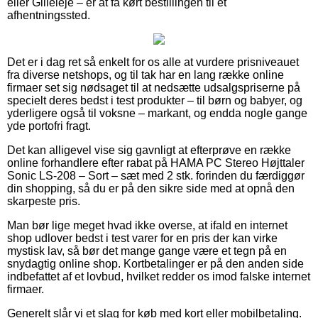
eller Gilleleje – er at få kørt bestillingen til et
afhentningssted.
Det er i dag ret så enkelt for os alle at vurdere prisniveauet
fra diverse netshops, og til tak har en lang række online
firmaer set sig nødsaget til at nedsætte udsalgspriserne på
specielt deres bedst i test produkter – til børn og babyer, og
yderligere også til voksne – markant, og endda nogle gange
yde portofri fragt.
Det kan alligevel vise sig gavnligt at efterprøve en række
online forhandlere efter rabat på HAMA PC Stereo Højttaler
Sonic LS-208 – Sort – sæt med 2 stk. forinden du færdiggør
din shopping, så du er på den sikre side med at opnå den
skarpeste pris.
Man bør lige meget hvad ikke overse, at ifald en internet
shop udlover bedst i test varer for en pris der kan virke
mystisk lav, så bør det mange gange være et tegn på en
snydagtig online shop. Kortbetalinger er på den anden side
indbefattet af et lovbud, hvilket redder os imod falske internet
firmaer.
Generelt slår vi et slag for køb med kort eller mobilbetaling.