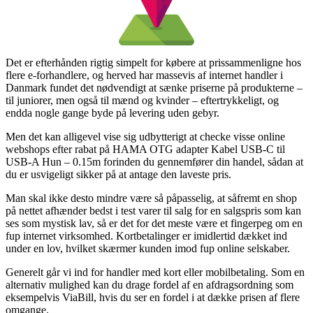
Det er efterhånden rigtig simpelt for købere at prissammenligne hos
flere e-forhandlere, og herved har massevis af internet handler i
Danmark fundet det nødvendigt at sænke priserne på produkterne –
til juniorer, men også til mænd og kvinder – eftertrykkeligt, og
endda nogle gange byde på levering uden gebyr.
Men det kan alligevel vise sig udbytterigt at checke visse online
webshops efter rabat på HAMA OTG adapter Kabel USB-C til
USB-A Hun – 0.15m forinden du gennemfører din handel, sådan at
du er usvigeligt sikker på at antage den laveste pris.
Man skal ikke desto mindre være så påpasselig, at såfremt en shop
på nettet afhænder bedst i test varer til salg for en salgspris som kan
ses som mystisk lav, så er det for det meste være et fingerpeg om en
fup internet virksomhed. Kortbetalinger er imidlertid dækket ind
under en lov, hvilket skærmer kunden imod fup online selskaber.
Generelt går vi ind for handler med kort eller mobilbetaling. Som en
alternativ mulighed kan du drage fordel af en afdragsordning som
eksempelvis ViaBill, hvis du ser en fordel i at dække prisen af flere
omgange.