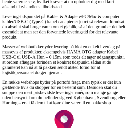
hente varerne selv, hvilket kræver at du opholder dig med kort
afstand til e-handlens tilholdssted.
Leveringstidspunktet på Kabler & Adaptere/PC/Mac & computer
kabler/USB-C (Type-C) kabel / adapter er jo ret så relevant forudsat
du absolut skal bruge varen om et øjeblik, så af den grund er det helt
essentielt at man ser den forventede leveringstid for det relevante
produkt.
Masser af webbutikker yder levering på blot en enkelt hverdag på
massevis af produkter, eksempelvis HAMA OTG adapter Kabel
USB-C til USB-A Hun – 0.15m, som trods alt tager udgangspunkt i
at ordren aflægges forinden et konkret tidspunkt, sådan at de
garanteret kan nå at få pakken sendt afsted forud for at
logistikpersonalet drager hjemad.
En række webshops byder på portofri fragt, men typisk er det kun
gældende hvis du shopper for en bestemt sum. Desuden skal du
snuppe den mest prisbevidste leveringsmanér, som mange gange –
uden hensyn til om du befinder sig ved København, Svendborg eller
Hørning – er at få dem til at køre dine varer til en pakkeshop.