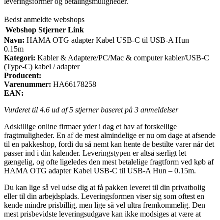
leveringsformer og betalingsmuligheder.
Bedst anmeldte webshops
Webshop
Stjerner
Link
Navn:
HAMA OTG adapter Kabel USB-C til USB-A Hun –
0.15m
Kategori:
Kabler & Adaptere/PC/Mac & computer kabler/USB-C
(Type-C) kabel / adapter
Producent:
Varenummer:
HA66178258
EAN:
Vurderet til
4.6
ud af 5 stjerner baseret på
3
anmeldelser
Adskillige online firmaer yder i dag et hav af forskellige
fragtmuligheder. En af de mest almindelige er nu om dage at afsende
til en pakkeshop, fordi du så nemt kan hente de bestilte varer når det
passer ind i din kalender. Leveringstypen er altså særligt let
gængelig, og ofte ligeledes den mest betalelige fragtform ved køb af
HAMA OTG adapter Kabel USB-C til USB-A Hun – 0.15m.
Du kan lige så vel udse dig at få pakken leveret til din privatbolig
eller til din arbejdsplads. Leveringsformen viser sig som oftest en
kende mindre prisbillig, men lige så vel ultra fremkommelig. Den
mest prisbevidste leveringsudgave kan ikke modsiges at være at