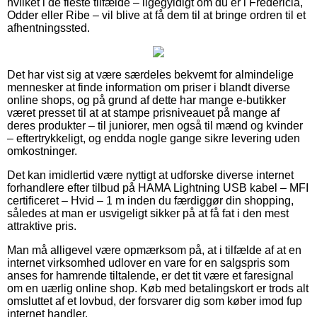
hvilket i de fleste tilfælde – ligegyldigt om du er i Fredericia,
Odder eller Ribe – vil blive at få dem til at bringe ordren til et
afhentningssted.
Det har vist sig at være særdeles bekvemt for almindelige
mennesker at finde information om priser i blandt diverse
online shops, og på grund af dette har mange e-butikker
været presset til at at stampe prisniveauet på mange af
deres produkter – til juniorer, men også til mænd og kvinder
– eftertrykkeligt, og endda nogle gange sikre levering uden
omkostninger.
Det kan imidlertid være nyttigt at udforske diverse internet
forhandlere efter tilbud på HAMA Lightning USB kabel – MFI
certificeret – Hvid – 1 m inden du færdiggør din shopping,
således at man er usvigeligt sikker på at få fat i den mest
attraktive pris.
Man må alligevel være opmærksom på, at i tilfælde af at en
internet virksomhed udlover en vare for en salgspris som
anses for hamrende tiltalende, er det tit være et faresignal
om en uærlig online shop. Køb med betalingskort er trods alt
omsluttet af et lovbud, der forsvarer dig som køber imod fup
internet handler.