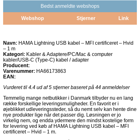
Bedst anmeldte webshops
Webshop
Stjerner
Link
Navn:
HAMA Lightning USB kabel – MFI certificeret – Hvid
– 1 m
Kategori:
Kabler & Adaptere/PC/Mac & computer
kabler/USB-C (Type-C) kabel / adapter
Producent:
Varenummer:
HA66173863
EAN:
Vurderet til
4.4
ud af 5 stjerner baseret på
44
anmeldelser
Temmelig mange netbutikker i Danmark tilbyder nu en lang
række forskellige leveringsmuligheder. En favorit er i
øjeblikket udleveringssteder, så du nemt selv kan hente dine
nye produkter lige når det passer dig. Løsningen er jo
virkelig nem, og endda ydermere den mindst kostelige form
for levering ved køb af HAMA Lightning USB kabel – MFI
certificeret – Hvid – 1 m.