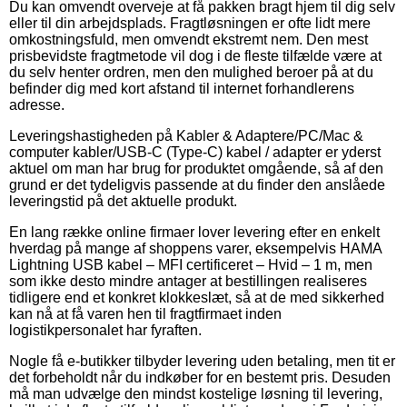
Du kan omvendt overveje at få pakken bragt hjem til dig selv
eller til din arbejdsplads. Fragtløsningen er ofte lidt mere
omkostningsfuld, men omvendt ekstremt nem. Den mest
prisbevidste fragtmetode vil dog i de fleste tilfælde være at
du selv henter ordren, men den mulighed beroer på at du
befinder dig med kort afstand til internet forhandlerens
adresse.
Leveringshastigheden på Kabler & Adaptere/PC/Mac &
computer kabler/USB-C (Type-C) kabel / adapter er yderst
aktuel om man har brug for produktet omgående, så af den
grund er det tydeligvis passende at du finder den anslåede
leveringstid på det aktuelle produkt.
En lang række online firmaer lover levering efter en enkelt
hverdag på mange af shoppens varer, eksempelvis HAMA
Lightning USB kabel – MFI certificeret – Hvid – 1 m, men
som ikke desto mindre antager at bestillingen realiseres
tidligere end et konkret klokkeslæt, så at de med sikkerhed
kan nå at få varen hen til fragtfirmaet inden
logistikpersonalet har fyraften.
Nogle få e-butikker tilbyder levering uden betaling, men tit er
det forbeholdt når du indkøber for en bestemt pris. Desuden
må man udvælge den mindst kostelige løsning til levering,