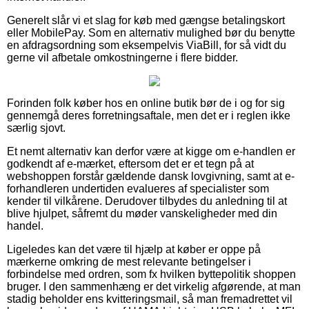
Generelt slår vi et slag for køb med gængse betalingskort
eller MobilePay. Som en alternativ mulighed bør du benytte
en afdragsordning som eksempelvis ViaBill, for så vidt du
gerne vil afbetale omkostningerne i flere bidder.
Forinden folk køber hos en online butik bør de i og for sig
gennemgå deres forretningsaftale, men det er i reglen ikke
særlig sjovt.
Et nemt alternativ kan derfor være at kigge om e-handlen er
godkendt af e-mærket, eftersom det er et tegn på at
webshoppen forstår gældende dansk lovgivning, samt at e-
forhandleren undertiden evalueres af specialister som
kender til vilkårene. Derudover tilbydes du anledning til at
blive hjulpet, såfremt du møder vanskeligheder med din
handel.
Ligeledes kan det være til hjælp at køber er oppe på
mærkerne omkring de mest relevante betingelser i
forbindelse med ordren, som fx hvilken byttepolitik shoppen
bruger. I den sammenhæng er det virkelig afgørende, at man
stadig beholder ens kvitteringsmail, så man fremadrettet vil