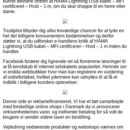
kunne bevidne ordren af HAMA Lightning USB kabel – MFI
certificeret – Hvid – 1 m, om du skal shoppe til en herre eller
dame.
Trustpilot tilbyder dig ultra troværdige chancer for at tyde en
hel del tidligere konsumenters bedømmelser og derfor
støtter vi, at du udforsker e-handlens kritik af HAMA
Lightning USB kabel – MFI certificeret – Hvid – 1 m inden du
handler.
Facebook forærer dig lignende ret så fornemme løsninger til
at få kendskab til internet selskabets popularitet. Herinde ser
vi endda webbutikker hvor man kan registrere en vurdering
af ordreforløbet, hvilket ydermere kan udnyttes til at få et
indblik i tidligere kunders oplevelser.
Denne side er reklamefinansieret. Vi har et tæt samarbejde
med forskellige online shops i Danmark da vi annoncerer
virksomhedernes varer, og indhenter betaling for så vidt de
brugere vi sender videre laver en bestilling.
Vejledning vedrørende produkter og webshops værnes om