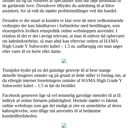
firmaet nu og da vurderes af specialister som har nøje kendskab til
de gældende love. Derudover tilbydes du anledning til at blive
assisteret, for så vidt du møder problemstillinger ved din handel.
Desuden er det smart at kunden er klar over de mest vedkommende
vedtægter der kan håndhæves i forbindelse med bestillingen, som
eksempelvis hvilken returpolitik online webshoppen anvender. I
relation til det er det i øvrigt relevant, at man til enhver tid opbevarer
sin købsbekræftelse, så man altid kan eftervise ordren af HAMA
High Grade Y Subwoofer kabel – 1.5 m, uafhængig om man søger
efter varer til en herre eller dame.
Trustpilot byder på en del gunstige genveje til at bese mange
aktuelle brugeres omtaler og på grund af dette stiller vi forslag om, at
du eftergår internet forretningens omtaler af HAMA High Grade Y
Subwoofer kabel – 1.5 m før du bestiller.
Facebook genererer lige så vel temmelig gavnlige metoder til at få
indtryk af online firmaets pålidelighed. Herinde møder vi faktisk
online webshops som gør det muligt at ytre en anmeldelse af deres
købsoplevelse, som tillige må anvendes til at bedømme
kundetilfredsheden.