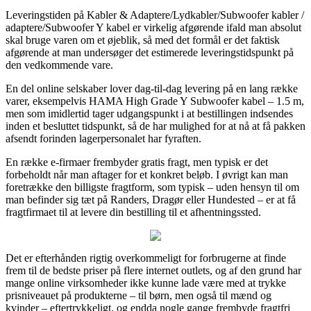
Leveringstiden på Kabler & Adaptere/Lydkabler/Subwoofer kabler /
adaptere/Subwoofer Y kabel er virkelig afgørende ifald man absolut
skal bruge varen om et øjeblik, så med det formål er det faktisk
afgørende at man undersøger det estimerede leveringstidspunkt på
den vedkommende vare.
En del online selskaber lover dag-til-dag levering på en lang række
varer, eksempelvis HAMA High Grade Y Subwoofer kabel – 1.5 m,
men som imidlertid tager udgangspunkt i at bestillingen indsendes
inden et besluttet tidspunkt, så de har mulighed for at nå at få pakken
afsendt forinden lagerpersonalet har fyraften.
En række e-firmaer frembyder gratis fragt, men typisk er det
forbeholdt når man aftager for et konkret beløb. I øvrigt kan man
foretrække den billigste fragtform, som typisk – uden hensyn til om
man befinder sig tæt på Randers, Dragør eller Hundested – er at få
fragtfirmaet til at levere din bestilling til et afhentningssted.
Det er efterhånden rigtig overkommeligt for forbrugerne at finde
frem til de bedste priser på flere internet outlets, og af den grund har
mange online virksomheder ikke kunne lade være med at trykke
prisniveauet på produkterne – til børn, men også til mænd og
kvinder – eftertrykkeligt, og endda nogle gange frembyde fragtfri