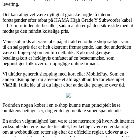
levering.
Det kan alligevel være nyttigt at granske nogle få internet
foretagender efter rabat på HAMA High Grade Y Subwoofer kabel
– 1.5 m forinden du bestiller, sådan at du er på den sikre side med at
modtage den mindst kostelige pris.
Man skal trods alt være obs på, at ifald en online shop sælger varer
til en salgspris der er helt ekstremt fremragende, kan det undertiden
være et fingerpeg om en fup netbutik. Køb med gængse
betalingskort er heldigvis omfattet af en bestemmelse, som
begunstiger folk overfor uoprigtige online firmaer.
Vi tilråder generelt shopping med kort eller MobilePay. Som en
anden løsning bør du anvende et afdragstilbud fra for eksempel
ViaBill, i tilfælde af at du higer efter at dække pengene over tid.
Forinden nogen køber i en e-shop kunne man principielt læse
butikkens betingelser, dog er det gerne ikke super spændende.
En anden valgmulighed kan være at se nærmere på hvorvidt internet
virksomheden er e-mærke tilsluttet, hvilket bør være en erklæring
om at webbutikken retter sig efter de officielle regler, udover at e-