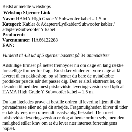
Bedst anmeldte webshops
Webshop
Stjerner
Link
Navn:
HAMA High Grade Y Subwoofer kabel – 1.5 m
Kategori:
Kabler & Adaptere/Lydkabler/Subwoofer kabler /
adaptere/Subwoofer Y kabel
Producent:
Varenummer:
HA66122288
EAN:
Vurderet til
4.8
ud af 5 stjerner baseret på
34
anmeldelser
Adskillige firmaer på nettet frembyder nu om dage en lang række
forskellige former for fragt. En sikker vinder er i vore dage at få
leveret til en pakkeshop, og så henter du bare de nyindkøbte
produkter præcis når det passer dig. Den er altså ekstremt let, og
desuden tilmed den mest prisbevidste leveringsversion ved køb af
HAMA High Grade Y Subwoofer kabel – 1.5 m.
Du kan ligeledes prøve at bestille ordren til levering hjem til din
privatadresse eller ud på dit arbejde. Fragtmuligheden bliver til tider
en tak dyrere, men omvendt usædvanlig fleksibel. Den mest
prisbevidste leveringsversion er dog at hente ordren selv, men den
mulighed stiller krav om at du lever nær internet forretningens
bopæl.