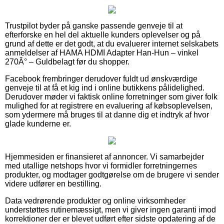
Trustpilot byder på ganske passende genveje til at
efterforske en hel del aktuelle kunders oplevelser og på
grund af dette er det godt, at du evaluerer internet selskabets
anmeldelser af HAMA HDMI Adapter Han-Hun – vinkel
270Â° – Guldbelagt før du shopper.
Facebook frembringer derudover fuldt ud ønskværdige
genveje til at få et kig ind i online butikkens pålidelighed.
Derudover møder vi faktisk online forretninger som giver folk
mulighed for at registrere en evaluering af købsoplevelsen,
som ydermere må bruges til at danne dig et indtryk af hvor
glade kunderne er.
Hjemmesiden er finansieret af annoncer. Vi samarbejder
med utallige netshops hvor vi formidler forretningernes
produkter, og modtager godtgørelse om de brugere vi sender
videre udfører en bestilling.
Data vedrørende produkter og online virksomheder
understøttes rutinemæssigt, men vi giver ingen garanti imod
korrektioner der er blevet udført efter sidste opdatering af de