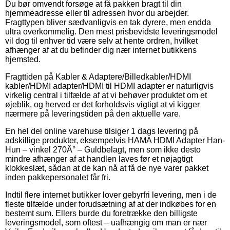
Du bør omvendt forsøge at få pakken bragt til din
hjemmeadresse eller til adressen hvor du arbejder.
Fragttypen bliver sædvanligvis en tak dyrere, men endda
ultra overkommelig. Den mest prisbevidste leveringsmodel
vil dog til enhver tid være selv at hente ordren, hvilket
afhænger af at du befinder dig nær internet butikkens
hjemsted.
Fragttiden på Kabler & Adaptere/Billedkabler/HDMI
kabler/HDMI adapter/HDMI til HDMI adapter er naturligvis
virkelig central i tilfælde af at vi behøver produktet om et
øjeblik, og herved er det forholdsvis vigtigt at vi kigger
nærmere på leveringstiden på den aktuelle vare.
En hel del online varehuse tilsiger 1 dags levering på
adskillige produkter, eksempelvis HAMA HDMI Adapter Han-
Hun – vinkel 270Â° – Guldbelagt, men som ikke desto
mindre afhænger af at handlen laves før et nøjagtigt
klokkeslæt, sådan at de kan nå at få de nye varer pakket
inden pakkepersonalet får fri.
Indtil flere internet butikker lover gebyrfri levering, men i de
fleste tilfælde under forudsætning af at der indkøbes for en
bestemt sum. Ellers burde du foretrække den billigste
leveringsmodel, som oftest – uafhængig om man er nær