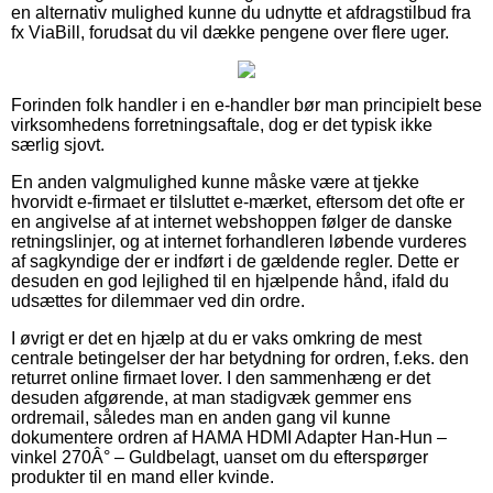
en alternativ mulighed kunne du udnytte et afdragstilbud fra
fx ViaBill, forudsat du vil dække pengene over flere uger.
Forinden folk handler i en e-handler bør man principielt bese
virksomhedens forretningsaftale, dog er det typisk ikke
særlig sjovt.
En anden valgmulighed kunne måske være at tjekke
hvorvidt e-firmaet er tilsluttet e-mærket, eftersom det ofte er
en angivelse af at internet webshoppen følger de danske
retningslinjer, og at internet forhandleren løbende vurderes
af sagkyndige der er indført i de gældende regler. Dette er
desuden en god lejlighed til en hjælpende hånd, ifald du
udsættes for dilemmaer ved din ordre.
I øvrigt er det en hjælp at du er vaks omkring de mest
centrale betingelser der har betydning for ordren, f.eks. den
returret online firmaet lover. I den sammenhæng er det
desuden afgørende, at man stadigvæk gemmer ens
ordremail, således man en anden gang vil kunne
dokumentere ordren af HAMA HDMI Adapter Han-Hun –
vinkel 270Â° – Guldbelagt, uanset om du efterspørger
produkter til en mand eller kvinde.