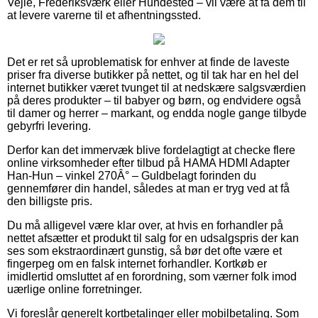
Vejle, Frederiksværk eller Hundested – vil være at få dem til
at levere varerne til et afhentningssted.
Det er ret så uproblematisk for enhver at finde de laveste
priser fra diverse butikker på nettet, og til tak har en hel del
internet butikker været tvunget til at nedskære salgsværdien
på deres produkter – til babyer og børn, og endvidere også
til damer og herrer – markant, og endda nogle gange tilbyde
gebyrfri levering.
Derfor kan det immervæk blive fordelagtigt at checke flere
online virksomheder efter tilbud på HAMA HDMI Adapter
Han-Hun – vinkel 270Â° – Guldbelagt forinden du
gennemfører din handel, således at man er tryg ved at få
den billigste pris.
Du må alligevel være klar over, at hvis en forhandler på
nettet afsætter et produkt til salg for en udsalgspris der kan
ses som ekstraordinært gunstig, så bør det ofte være et
fingerpeg om en falsk internet forhandler. Kortkøb er
imidlertid omsluttet af en forordning, som værner folk imod
uærlige online forretninger.
Vi foreslår generelt kortbetalinger eller mobilbetaling. Som