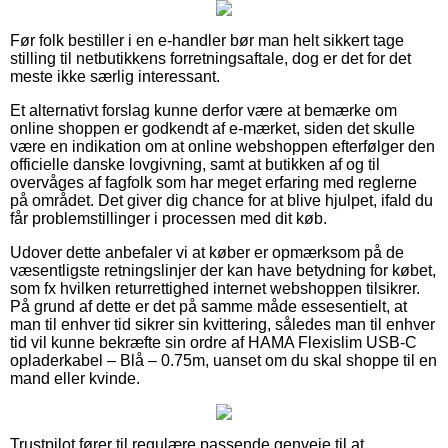
Før folk bestiller i en e-handler bør man helt sikkert tage
stilling til netbutikkens forretningsaftale, dog er det for det
meste ikke særlig interessant.
Et alternativt forslag kunne derfor være at bemærke om
online shoppen er godkendt af e-mærket, siden det skulle
være en indikation om at online webshoppen efterfølger den
officielle danske lovgivning, samt at butikken af og til
overvåges af fagfolk som har meget erfaring med reglerne
på området. Det giver dig chance for at blive hjulpet, ifald du
får problemstillinger i processen med dit køb.
Udover dette anbefaler vi at køber er opmærksom på de
væsentligste retningslinjer der kan have betydning for købet,
som fx hvilken returrettighed internet webshoppen tilsikrer.
På grund af dette er det på samme måde essesentielt, at
man til enhver tid sikrer sin kvittering, således man til enhver
tid vil kunne bekræfte sin ordre af HAMA Flexislim USB-C
opladerkabel – Blå – 0.75m, uanset om du skal shoppe til en
mand eller kvinde.
Trustpilot fører til regulære passende genveje til at