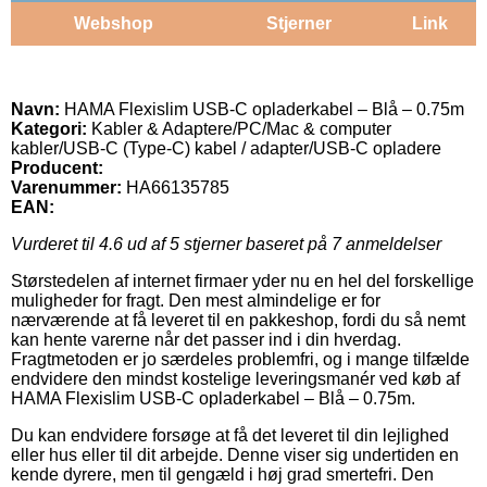
Webshop
Stjerner
Link
Navn:
HAMA Flexislim USB-C opladerkabel – Blå – 0.75m
Kategori:
Kabler & Adaptere/PC/Mac & computer
kabler/USB-C (Type-C) kabel / adapter/USB-C opladere
Producent:
Varenummer:
HA66135785
EAN:
Vurderet til
4.6
ud af 5 stjerner baseret på
7
anmeldelser
Størstedelen af internet firmaer yder nu en hel del forskellige
muligheder for fragt. Den mest almindelige er for
nærværende at få leveret til en pakkeshop, fordi du så nemt
kan hente varerne når det passer ind i din hverdag.
Fragtmetoden er jo særdeles problemfri, og i mange tilfælde
endvidere den mindst kostelige leveringsmanér ved køb af
HAMA Flexislim USB-C opladerkabel – Blå – 0.75m.
Du kan endvidere forsøge at få det leveret til din lejlighed
eller hus eller til dit arbejde. Denne viser sig undertiden en
kende dyrere, men til gengæld i høj grad smertefri. Den