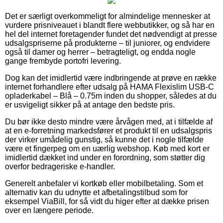
Det er særligt overkommeligt for almindelige mennesker at
vurdere prisniveauet i blandt flere webbutikker, og så har en
hel del internet foretagender fundet det nødvendigt at presse
udsalgspriserne på produkterne – til juniorer, og endvidere
også til damer og herrer – betragteligt, og endda nogle
gange frembyde portofri levering.
Dog kan det imidlertid være indbringende at prøve en række
internet forhandlere efter udsalg på HAMA Flexislim USB-C
opladerkabel – Blå – 0.75m inden du shopper, således at du
er usvigeligt sikker på at antage den bedste pris.
Du bør ikke desto mindre være årvågen med, at i tilfælde af
at en e-forretning markedsfører et produkt til en udsalgspris
der virker umådelig gunstig, så kunne det i nogle tilfælde
være et fingerpeg om en uærlig webshop. Køb med kort er
imidlertid dækket ind under en forordning, som støtter dig
overfor bedrageriske e-handler.
Generelt anbefaler vi kortkøb eller mobilbetaling. Som et
alternativ kan du udnytte et afbetalingstilbud som for
eksempel ViaBill, for så vidt du higer efter at dække prisen
over en længere periode.