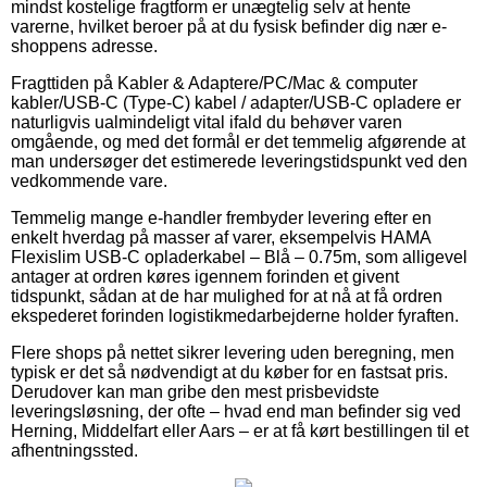
mindst kostelige fragtform er unægtelig selv at hente
varerne, hvilket beroer på at du fysisk befinder dig nær e-
shoppens adresse.
Fragttiden på Kabler & Adaptere/PC/Mac & computer
kabler/USB-C (Type-C) kabel / adapter/USB-C opladere er
naturligvis ualmindeligt vital ifald du behøver varen
omgående, og med det formål er det temmelig afgørende at
man undersøger det estimerede leveringstidspunkt ved den
vedkommende vare.
Temmelig mange e-handler frembyder levering efter en
enkelt hverdag på masser af varer, eksempelvis HAMA
Flexislim USB-C opladerkabel – Blå – 0.75m, som alligevel
antager at ordren køres igennem forinden et givent
tidspunkt, sådan at de har mulighed for at nå at få ordren
ekspederet forinden logistikmedarbejderne holder fyraften.
Flere shops på nettet sikrer levering uden beregning, men
typisk er det så nødvendigt at du køber for en fastsat pris.
Derudover kan man gribe den mest prisbevidste
leveringsløsning, der ofte – hvad end man befinder sig ved
Herning, Middelfart eller Aars – er at få kørt bestillingen til et
afhentningssted.