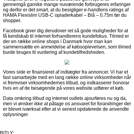
gennemgå ganske mange nuværende forbrugeres erfaringer
og derfor er det smart, at du besigtiger e-handlens ratings af
HAMA Flexislim USB-C opladerkabel – Blå – 0.75m før du
shopper.
Facebook giver dig derudover ret så gode muligheder for at
få kendskab til internet forhandlerens kundefokus. Tilmed er
der en række online shops i Danmark hvor man kan
sammensætte en anmeldelse af købsoplevelsen, som tilmed
burde bruges til vurdering af kundetilfredsheden.
Vores side er finansieret af indtægter fra annoncer. Vi har et
fast samarbejde med en lang række online virksomheder når
vi fremviser virksomhedernes tilbud, og indkasserer honorar
hvis en af de besøgende på vores website udfører et køb.
Data omkring tilbud og internet outlets ajourføres nu og da,
men vi ønsker ikke at påtage os ansvaret for forandringer der
er blevet iværksat efter at vi senest opdaterede de anvendte
oplysninger.
BITLY: