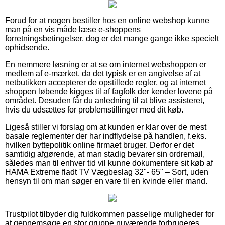
Forud for at nogen bestiller hos en online webshop kunne
man på en vis måde læse e-shoppens
forretningsbetingelser, dog er det mange gange ikke specielt
ophidsende.
En nemmere løsning er at se om internet webshoppen er
medlem af e-mærket, da det typisk er en angivelse af at
netbutikken accepterer de opstillede regler, og at internet
shoppen løbende kigges til af fagfolk der kender lovene på
området. Desuden får du anledning til at blive assisteret,
hvis du udsættes for problemstillinger med dit køb.
Ligeså stiller vi forslag om at kunden er klar over de mest
basale reglementer der har indflydelse på handlen, f.eks.
hvilken byttepolitik online firmaet bruger. Derfor er det
samtidig afgørende, at man stadig bevarer sin ordremail,
således man til enhver tid vil kunne dokumentere sit køb af
HAMA Extreme fladt TV Vægbeslag 32"- 65" – Sort, uden
hensyn til om man søger en vare til en kvinde eller mand.
Trustpilot tilbyder dig fuldkommen passelige muligheder for
at gennemsøge en stor gruppe nuværende forbrugeres