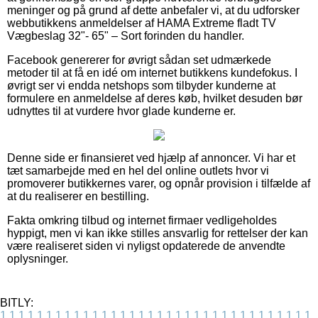
meninger og på grund af dette anbefaler vi, at du udforsker
webbutikkens anmeldelser af HAMA Extreme fladt TV
Vægbeslag 32"- 65" – Sort forinden du handler.
Facebook genererer for øvrigt sådan set udmærkede
metoder til at få en idé om internet butikkens kundefokus. I
øvrigt ser vi endda netshops som tilbyder kunderne at
formulere en anmeldelse af deres køb, hvilket desuden bør
udnyttes til at vurdere hvor glade kunderne er.
Denne side er finansieret ved hjælp af annoncer. Vi har et
tæt samarbejde med en hel del online outlets hvor vi
promoverer butikkernes varer, og opnår provision i tilfælde af
at du realiserer en bestilling.
Fakta omkring tilbud og internet firmaer vedligeholdes
hyppigt, men vi kan ikke stilles ansvarlig for rettelser der kan
være realiseret siden vi nyligst opdaterede de anvendte
oplysninger.
BITLY:
1
1
1
1
1
1
1
1
1
1
1
1
1
1
1
1
1
1
1
1
1
1
1
1
1
1
1
1
1
1
1
1
1
1