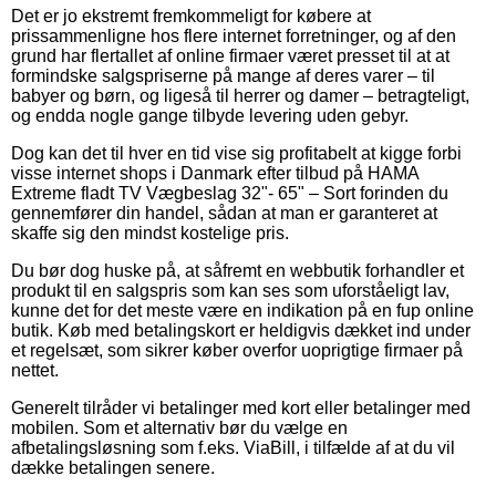
Det er jo ekstremt fremkommeligt for købere at
prissammenligne hos flere internet forretninger, og af den
grund har flertallet af online firmaer været presset til at at
formindske salgspriserne på mange af deres varer – til
babyer og børn, og ligeså til herrer og damer – betragteligt,
og endda nogle gange tilbyde levering uden gebyr.
Dog kan det til hver en tid vise sig profitabelt at kigge forbi
visse internet shops i Danmark efter tilbud på HAMA
Extreme fladt TV Vægbeslag 32"- 65" – Sort forinden du
gennemfører din handel, sådan at man er garanteret at
skaffe sig den mindst kostelige pris.
Du bør dog huske på, at såfremt en webbutik forhandler et
produkt til en salgspris som kan ses som uforståeligt lav,
kunne det for det meste være en indikation på en fup online
butik. Køb med betalingskort er heldigvis dækket ind under
et regelsæt, som sikrer køber overfor uoprigtige firmaer på
nettet.
Generelt tilråder vi betalinger med kort eller betalinger med
mobilen. Som et alternativ bør du vælge en
afbetalingsløsning som f.eks. ViaBill, i tilfælde af at du vil
dække betalingen senere.