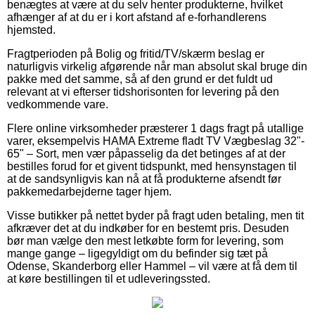
benægtes at være at du selv henter produkterne, hvilket
afhænger af at du er i kort afstand af e-forhandlerens
hjemsted.
Fragtperioden på Bolig og fritid/TV/skærm beslag er
naturligvis virkelig afgørende når man absolut skal bruge din
pakke med det samme, så af den grund er det fuldt ud
relevant at vi efterser tidshorisonten for levering på den
vedkommende vare.
Flere online virksomheder præsterer 1 dags fragt på utallige
varer, eksempelvis HAMA Extreme fladt TV Vægbeslag 32"-
65" – Sort, men vær påpasselig da det betinges af at der
bestilles forud for et givent tidspunkt, med hensynstagen til
at de sandsynligvis kan nå at få produkterne afsendt før
pakkemedarbejderne tager hjem.
Visse butikker på nettet byder på fragt uden betaling, men tit
afkræver det at du indkøber for en bestemt pris. Desuden
bør man vælge den mest letkøbte form for levering, som
mange gange – ligegyldigt om du befinder sig tæt på
Odense, Skanderborg eller Hammel – vil være at få dem til
at køre bestillingen til et udleveringssted.