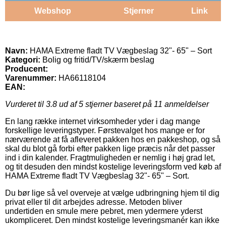
Webshop
Stjerner
Link
Navn:
HAMA Extreme fladt TV Vægbeslag 32"- 65" – Sort
Kategori:
Bolig og fritid/TV/skærm beslag
Producent:
Varenummer:
HA66118104
EAN:
Vurderet til
3.8
ud af 5 stjerner baseret på
11
anmeldelser
En lang række internet virksomheder yder i dag mange
forskellige leveringstyper. Førstevalget hos mange er for
nærværende at få afleveret pakken hos en pakkeshop, og så
skal du blot gå forbi efter pakken lige præcis når det passer
ind i din kalender. Fragtmuligheden er nemlig i høj grad let,
og tit desuden den mindst kostelige leveringsform ved køb af
HAMA Extreme fladt TV Vægbeslag 32"- 65" – Sort.
Du bør lige så vel overveje at vælge udbringning hjem til dig
privat eller til dit arbejdes adresse. Metoden bliver
undertiden en smule mere pebret, men ydermere yderst
ukompliceret. Den mindst kostelige leveringsmanér kan ikke