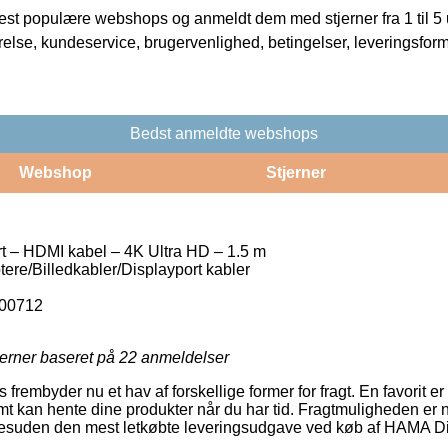
t populære webshops og anmeldt dem med stjerner fra 1 til 5 ud
rrelse, kundeservice, brugervenlighed, betingelser, leveringsfor
Bedst anmeldte webshops
Webshop
Stjerner
 – HDMI kabel – 4K Ultra HD – 1.5 m
ere/Billedkabler/Displayport kabler
00712
jerner baseret på
22
anmeldelser
embyder nu et hav af forskellige former for fragt. En favorit er
t kan hente dine produkter når du har tid. Fragtmuligheden er 
 desuden den mest letkøbte leveringsudgave ved køb af HAMA D