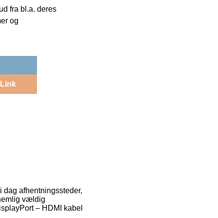
 fra bl.a. deres
mer og
Link
 i dag afhentningssteder,
nemlig vældig
isplayPort – HDMI kabel