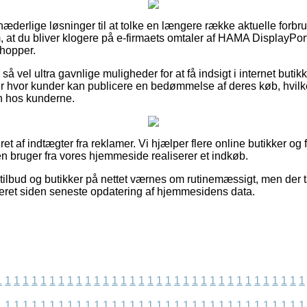
 hæderlige løsninger til at tolke en længere række aktuelle forbr
 om, at du bliver klogere på e-firmaets omtaler af HAMA DisplayP
shopper.
å vel ultra gavnlige muligheder for at få indsigt i internet buti
 hvor kunder kan publicere en bedømmelse af deres køb, hvilket 
en hos kunderne.
t af indtægter fra reklamer. Vi hjælper flere online butikker og 
en bruger fra vores hjemmeside realiserer et indkøb.
ilbud og butikker på nettet værnes om rutinemæssigt, men der t
iseret siden seneste opdatering af hjemmesidens data.
1
1
1
1
1
1
1
1
1
1
1
1
1
1
1
1
1
1
1
1
1
1
1
1
1
1
1
1
1
1
1
1
1
1
1
1
1
1
1
1
1
1
1
1
1
1
1
1
1
1
1
1
1
1
1
1
1
1
1
1
1
1
1
1
1
1
1
1
1
1