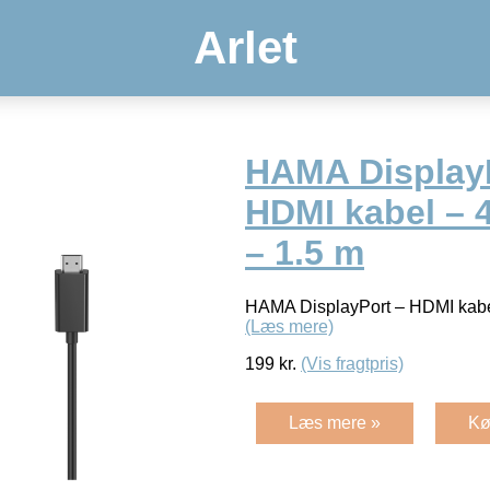
Arlet
HAMA DisplayP
HDMI kabel – 
– 1.5 m
HAMA DisplayPort – HDMI kabel
(Læs mere)
199
kr.
(Vis fragtpris)
Læs mere »
Kø