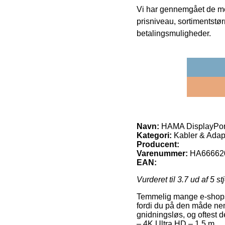
Vi har gennemgået de mes
prisniveau, sortimentstø
betalingsmuligheder.
Navn:
HAMA DisplayPort
Kategori:
Kabler & Adapt
Producent:
Varenummer:
HA66662
EAN:
Vurderet til
3.7
ud af 5 st
Temmelig mange e-shops fr
fordi du på den måde nem
gnidningsløs, og oftest
– 4K Ultra HD – 1.5 m.