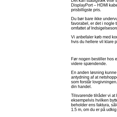
Det kan stadigvæk vise 
DisplayPort – HDMI kabel 
prisbilligste pris.
Du bør bare ikke undervur
favorabel, er det i nogle
omfattet af Indsigelsesor
Vi anbefaler køb med kort
hvis du hellere vil klare 
Før nogen bestiller hos e
videre spændende.
En anden løsning kunne v
antydning af at netshoppe
som forstår lovgivningen
din handel.
Tilsvarende tilråder vi 
eksempelvis hvilken bytte
beholder ens faktura, så
1.5 m, om du er på udkig 