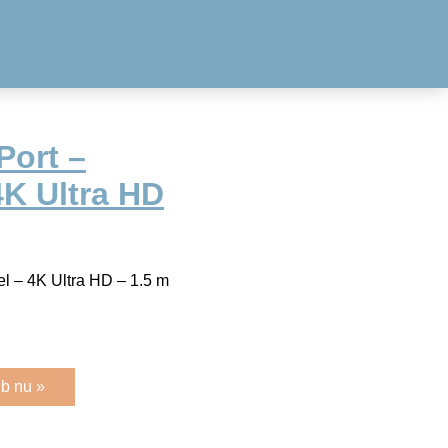
ort –
4K Ultra HD
 – 4K Ultra HD – 1.5 m
b nu »