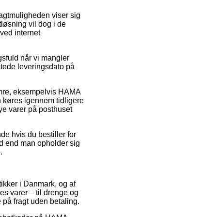
Fragtmuligheden viser sig
løsning vil dog i de
ved internet
gsfuld når vi mangler
entede leveringsdato på
umre, eksempelvis HAMA
n køres igennem tidligere
nye varer på posthuset
de hvis du bestiller for
ad end man opholder sig
.
utikker i Danmark, og af
res varer – til drenge og
 på fragt uden betaling.