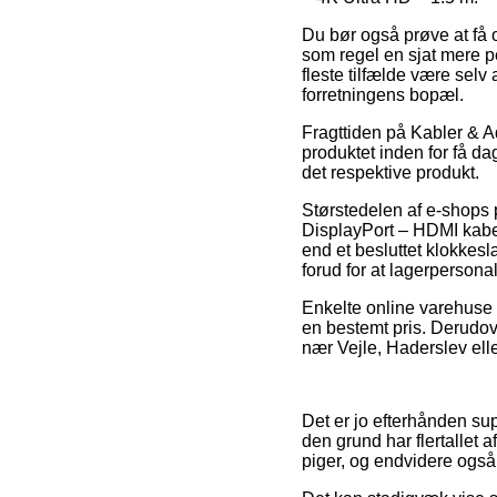
Du bør også prøve at få or
som regel en sjat mere pe
fleste tilfælde være selv
forretningens bopæl.
Fragttiden på Kabler & A
produktet inden for få da
det respektive produkt.
Størstedelen af e-shops
DisplayPort – HDMI kabel
end et besluttet klokkesl
forud for at lagerpersona
Enkelte online varehuse g
en bestemt pris. Derudov
nær Vejle, Haderslev elle
Det er jo efterhånden supe
den grund har flertallet a
piger, og endvidere også 