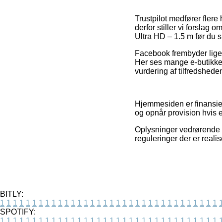
Trustpilot medfører flere
derfor stiller vi forslag
Ultra HD – 1.5 m før du 
Facebook frembyder lige s
Her ses mange e-butikker
vurdering af tilfredshed
Hjemmesiden er finansiere
og opnår provision hvis 
Oplysninger vedrørende t
reguleringer der er real
BITLY:
1
1
1
1
1
1
1
1
1
1
1
1
1
1
1
1
1
1
1
1
1
1
1
1
1
1
1
1
1
1
1
1
1
1
SPOTIFY:
1
1
1
1
1
1
1
1
1
1
1
1
1
1
1
1
1
1
1
1
1
1
1
1
1
1
1
1
1
1
1
1
1
1