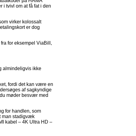
 rabatkoder på HAMA
 tvivl om at få fat i den
som virker kolossalt
betalingskort er dog
fra for eksempel ViaBill,
g almindeligvis ikke
et, fordi det kan være en
 undersøges af sagkyndige
idt du møder besvær med
ing for handlen, som
 at man stadigvæk
MI kabel – 4K Ultra HD –