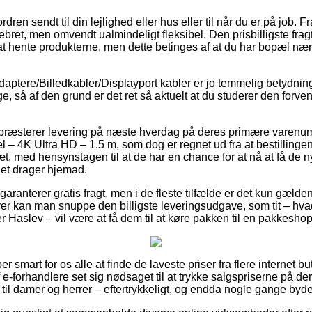
dren sendt til din lejlighed eller hus eller til når du er på job. 
bret, men omvendt ualmindeligt fleksibel. Den prisbilligste fragt
 at hente produkterne, men dette betinges af at du har bopæl nær
daptere/Billedkabler/Displayport kabler er jo temmelig betydnin
ge, så af den grund er det ret så aktuelt at du studerer den forv
 præsterer levering på næste hverdag på deres primære varen
 – 4K Ultra HD – 1.5 m, som dog er regnet ud fra at bestillinge
æt, med hensynstagen til at de har en chance for at nå at få de 
let drager hjemad.
aranterer gratis fragt, men i de fleste tilfælde er det kun gælden
er kan man snuppe den billigste leveringsudgave, som tit – hv
r Haslev – vil være at få dem til at køre pakken til en pakkeshop
r smart for os alle at finde de laveste priser fra flere internet b
f e-forhandlere set sig nødsaget til at trykke salgspriserne på de
til damer og herrer – eftertrykkeligt, og endda nogle gange byde