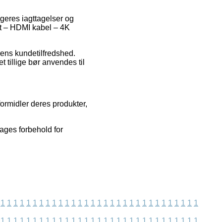
ugeres iagttagelser og
ort – HDMI kabel – 4K
kkens kundetilfredshed.
tillige bør anvendes til
formidler deres produkter,
ages forbehold for
1
1
1
1
1
1
1
1
1
1
1
1
1
1
1
1
1
1
1
1
1
1
1
1
1
1
1
1
1
1
1
1
1
1
1
1
1
1
1
1
1
1
1
1
1
1
1
1
1
1
1
1
1
1
1
1
1
1
1
1
1
1