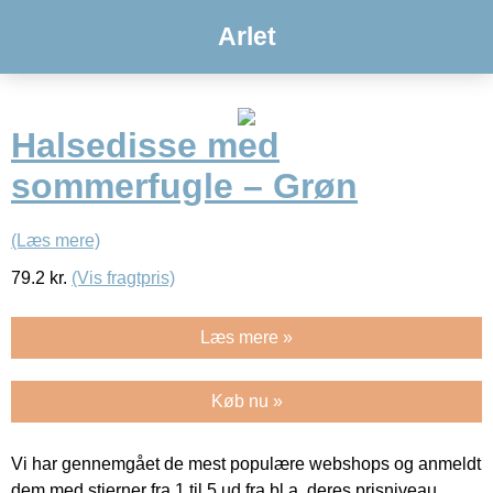
Arlet
Halsedisse med
sommerfugle – Grøn
(Læs mere)
79.2
kr.
(Vis fragtpris)
Læs mere »
Køb nu »
Vi har gennemgået de mest populære webshops og anmeldt
dem med stjerner fra 1 til 5 ud fra bl.a. deres prisniveau,