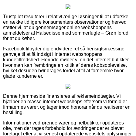
Trustpilot resulterer i relativt ærlige løsninger til at udforske
en række tidligere konsumenters observationer og herved
støtter vi, at du gennemsøger online webshoppens
anmeldelser af Halsedisse med sommerfugle – Grøn forud
for at du køber.
Facebook tilbyder dig endvidere ret så hensigtsmæssige
genveje til at få indsigt i internet webshoppens
kundetilfredshed. Herinde møder vi en del internet butikker
hvor man kan frembringe en kritik af deres købsoplevelse,
hvilket desuden bør drages fordel af til at fornemme hvor
glade kunderne er.
Denne hjemmeside finansieres af reklameindtægter. Vi
hjælper en masse internet webshops eftersom vi formidler
firmaernes varer, og tager imod honorar når du realiserer en
bestilling.
Informationer vedrørende varer og netbutikker opdateres
ofte, men der tages forbehold for ændringer der er blevet
foretaget efter at vi senest opdaterede websitets oplysninger.