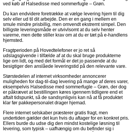
ved køb af Halsedisse med sommerfugle – Grøn.
Du kan endvidere foretrække at vælge levering hjem til dig
selv eller ud til dit arbejde. Den er en gang i mellem en
smule mindre prisbillig, men omvendt ekstremt simpel. Den
billigste leveringsmåde er utvivlsomt at du selv henter
varerne, men dette stiller krav om at du er tæt på e-handlens
hjemsted.
Fragtperioden på Hovedtelefoner er jo ret så
udslagsgivende i tilfælde af at du skal bruge produkterne
lige om lidt, og med det formål er det jo passende at du
besigtiger den anslåede leveringstid på den relevante vare.
Størstedelen af internet virksomheder annoncerer
muligheden for dag-til-dag levering på mange af deres varer,
eksempelvis Halsedisse med sommerfugle – Grøn, der dog
er påkrævet at bestillingen køres igennem tidligere end et
aftalt tidspunkt, så de sandsynligvis kan nå at få produktet
klar før pakkepersonalet drager hjemad.
Flere internet selskaber præsterer gratis fragt, men
undertiden gælder det kun hvis du aftager for en konkret pris.
Ellers burde du udse dig den mindst kostelige løsning til
levering, som typisk – uafhængig om du befinder sig i