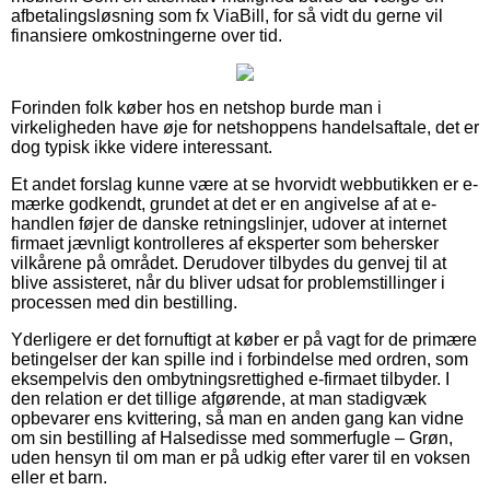
afbetalingsløsning som fx ViaBill, for så vidt du gerne vil
finansiere omkostningerne over tid.
Forinden folk køber hos en netshop burde man i
virkeligheden have øje for netshoppens handelsaftale, det er
dog typisk ikke videre interessant.
Et andet forslag kunne være at se hvorvidt webbutikken er e-
mærke godkendt, grundet at det er en angivelse af at e-
handlen føjer de danske retningslinjer, udover at internet
firmaet jævnligt kontrolleres af eksperter som behersker
vilkårene på området. Derudover tilbydes du genvej til at
blive assisteret, når du bliver udsat for problemstillinger i
processen med din bestilling.
Yderligere er det fornuftigt at køber er på vagt for de primære
betingelser der kan spille ind i forbindelse med ordren, som
eksempelvis den ombytningsrettighed e-firmaet tilbyder. I
den relation er det tillige afgørende, at man stadigvæk
opbevarer ens kvittering, så man en anden gang kan vidne
om sin bestilling af Halsedisse med sommerfugle – Grøn,
uden hensyn til om man er på udkig efter varer til en voksen
eller et barn.