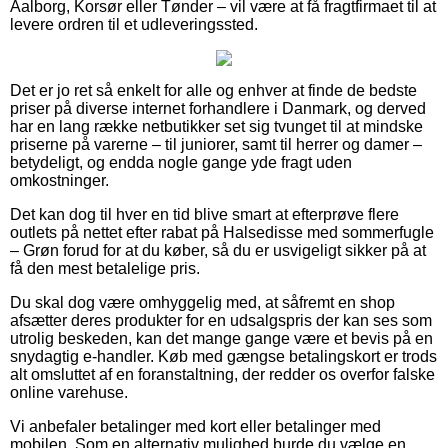
Aalborg, Korsør eller Tønder – vil være at få fragtfirmaet til at
levere ordren til et udleveringssted.
Det er jo ret så enkelt for alle og enhver at finde de bedste
priser på diverse internet forhandlere i Danmark, og derved
har en lang række netbutikker set sig tvunget til at mindske
priserne på varerne – til juniorer, samt til herrer og damer –
betydeligt, og endda nogle gange yde fragt uden
omkostninger.
Det kan dog til hver en tid blive smart at efterprøve flere
outlets på nettet efter rabat på Halsedisse med sommerfugle
– Grøn forud for at du køber, så du er usvigeligt sikker på at
få den mest betalelige pris.
Du skal dog være omhyggelig med, at såfremt en shop
afsætter deres produkter for en udsalgspris der kan ses som
utrolig beskeden, kan det mange gange være et bevis på en
snydagtig e-handler. Køb med gængse betalingskort er trods
alt omsluttet af en foranstaltning, der redder os overfor falske
online varehuse.
Vi anbefaler betalinger med kort eller betalinger med
mobilen. Som en alternativ mulighed burde du vælge en