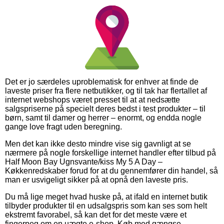
Det er jo særdeles uproblematisk for enhver at finde de
laveste priser fra flere netbutikker, og til tak har flertallet af
internet webshops været presset til at at nedsætte
salgspriserne på specielt deres bedst i test produkter – til
børn, samt til damer og herrer – enormt, og endda nogle
gange love fragt uden beregning.
Men det kan ikke desto mindre vise sig gavnligt at se
nærmere på nogle forskellige internet handler efter tilbud på
Half Moon Bay Ugnsvante/kiss My 5 A Day –
Køkkenredskaber forud for at du gennemfører din handel, så
man er usvigeligt sikker på at opnå den laveste pris.
Du må lige meget hvad huske på, at ifald en internet butik
tilbyder produkter til en udsalgspris som kan ses som helt
ekstremt favorabel, så kan det for det meste være et
fingerpeg om en uægte e-shop. Køb med gængse