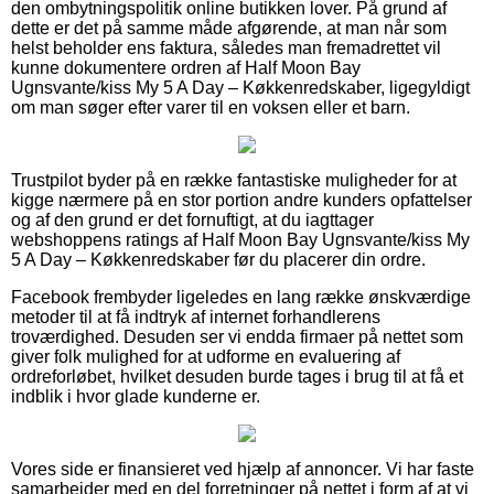
den ombytningspolitik online butikken lover. På grund af
dette er det på samme måde afgørende, at man når som
helst beholder ens faktura, således man fremadrettet vil
kunne dokumentere ordren af Half Moon Bay
Ugnsvante/kiss My 5 A Day – Køkkenredskaber, ligegyldigt
om man søger efter varer til en voksen eller et barn.
Trustpilot byder på en række fantastiske muligheder for at
kigge nærmere på en stor portion andre kunders opfattelser
og af den grund er det fornuftigt, at du iagttager
webshoppens ratings af Half Moon Bay Ugnsvante/kiss My
5 A Day – Køkkenredskaber før du placerer din ordre.
Facebook frembyder ligeledes en lang række ønskværdige
metoder til at få indtryk af internet forhandlerens
troværdighed. Desuden ser vi endda firmaer på nettet som
giver folk mulighed for at udforme en evaluering af
ordreforløbet, hvilket desuden burde tages i brug til at få et
indblik i hvor glade kunderne er.
Vores side er finansieret ved hjælp af annoncer. Vi har faste
samarbejder med en del forretninger på nettet i form af at vi