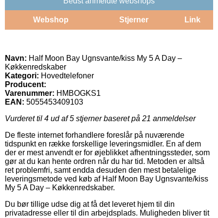
Bedst anmeldte webshops
Webshop
Stjerner
Link
Navn:
Half Moon Bay Ugnsvante/kiss My 5 A Day –
Køkkenredskaber
Kategori:
Hovedtelefoner
Producent:
Varenummer:
HMBOGKS1
EAN:
5055453409103
Vurderet til
4
ud af 5 stjerner baseret på
21
anmeldelser
De fleste internet forhandlere foreslår på nuværende
tidspunkt en række forskellige leveringsmidler. En af dem
der er mest anvendt er for øjeblikket afhentningssteder, som
gør at du kan hente ordren når du har tid. Metoden er altså
ret problemfri, samt endda desuden den mest betalelige
leveringsmetode ved køb af Half Moon Bay Ugnsvante/kiss
My 5 A Day – Køkkenredskaber.
Du bør tillige udse dig at få det leveret hjem til din
privatadresse eller til din arbejdsplads. Muligheden bliver tit