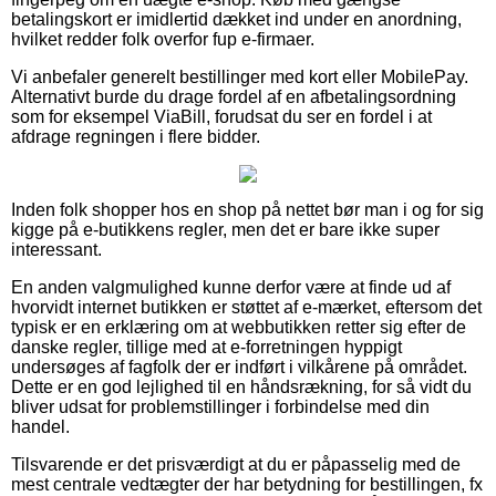
betalingskort er imidlertid dækket ind under en anordning,
hvilket redder folk overfor fup e-firmaer.
Vi anbefaler generelt bestillinger med kort eller MobilePay.
Alternativt burde du drage fordel af en afbetalingsordning
som for eksempel ViaBill, forudsat du ser en fordel i at
afdrage regningen i flere bidder.
Inden folk shopper hos en shop på nettet bør man i og for sig
kigge på e-butikkens regler, men det er bare ikke super
interessant.
En anden valgmulighed kunne derfor være at finde ud af
hvorvidt internet butikken er støttet af e-mærket, eftersom det
typisk er en erklæring om at webbutikken retter sig efter de
danske regler, tillige med at e-forretningen hyppigt
undersøges af fagfolk der er indført i vilkårene på området.
Dette er en god lejlighed til en håndsrækning, for så vidt du
bliver udsat for problemstillinger i forbindelse med din
handel.
Tilsvarende er det prisværdigt at du er påpasselig med de
mest centrale vedtægter der har betydning for bestillingen, fx