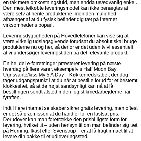
en tak mere omkostningsfuld, men endda usædvanlig enkel.
Den mest letkøbte leveringsmodel kan ikke benægtes at
være selv at hente produkterne, men den mulighed
afhænger af at du fysisk befinder dig tæt på internet
virksomhedens bopæl.
Leveringsdygtigheden på Hovedtelefoner kan vise sig at
være virkelig udslagsgivende forudsat du absolut skal bruge
produkterne nu og her, så derfor er det uden tvivl essentielt
at vi undersøger leveringstiden på det relevante produkt.
En hel del e-forretninger præsterer levering på næste
hverdag på flere varer, eksempelvis Half Moon Bay
Ugnsvante/kiss My 5 A Day – Køkkenredskaber, der dog
tager udgangspunkt i at du når at bestille forud for et bestemt
klokkeslæt, så at de højst sandsynligt kan nå at få
bestillingen sendt afsted inden logistikmedarbejderne har
fyraften.
Indtil flere internet selskaber sikrer gratis levering, men oftest
er det så præmissen at du handler for en fastsat pris.
Derudover kan man foretrække den prisbilligste form for
levering, hvilket tit – uden hensyn til om man befinder sig tæt
på Herning, Ikast eller Svenstrup – er at få fragtfirmaet til at
levere din pakke til et udleveringssted.